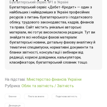
Бухгалтерський сервіс №1 в Україні
Бухгалтерський сервіс «Дебет-Кредит» — один з
найбільших і найвідоміших в Україні професійних
ресурсів з питань бухгалтерського і податкового
обліку, трудового законодавства, кадрів, фінансів
та права. Сайт містить унікальні авторські
матеріали, які готує висококласна редакція. Тут ви
знайдете всі необхідні фахові матеріали:
бухгалтерські новини, детальну фахову аналітику й
тематичні спецвипуски, нормативні документи та
бланки звітності, консультації і вебінари від
редакції, корисні довідники, калькулятори,
класифікатори, бухгалтерський словник тощо.
На підставі:
Міністерство фінансів України
Рубрика:
Облік та звітність
/
Звітність
Бланки
Плата за землю
Податкова звітність
Декларація