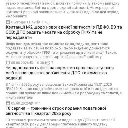
уважно переглянути її зміст, виявити помилки. В такому випадку
подається знов Звітна форма єдиної звітності. Номер єдиної
звітності у періоді залишається «1», якщо ні однієї за цей період
не прийнято
Сьогодні 11:42
1 453
Квитанції №2 щодо нової єдиної звітності з ПДФО, ВЗ та
ЄСВ: ДПС радить чекати на обробку ПФУ та не
перездавати
Якщо повідомлення про помилки не надходило, повторно
подавати звітність не потрібно. Рекомендуємо дочекатися
результату обробки ПФУ та отримання другої квитанції. Також
можна звернутися через зворотній зв’язок Е-кабінету
05.08.2026
10 304
7
Чи відповідають філії за норматив працевлаштування
осіб з інвалідністю: роз'яснення ДПС та коментар
редакції
З 1 січня 2026 року запрацював Закон України від 15.01.2025
№4219-IX щодо щодо забезпечення права осіб з інвалідністю на
працю. Він приніс не лише новий механізм розрахунку та сплати, а
й купу запитань
05.08.2026
911
10 серпня — граничний строк подання податкової
звітності за II квартал 2026 року
10 серпня є граничним строком подання до ДПС звітності за II
квартал 2026 року: декларацій платника єдиного податку