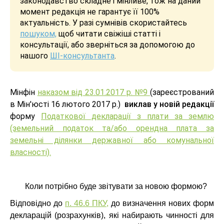
законодавство складне і мінливе, тож на даний
момент редакція не гарантує її 100%
актуальність. У разі сумнівів скористайтесь
пошуком,
щоб читати свіжіші статті і
консультації, або зверніться за допомогою до
нашого
ШІ-консультанта
.
Мінфін
наказом від 23.01.2017 р. №9
(зареєстрований
в Мін'юсті 16 лютого 2017 р.)
виклав у новій редакції
форму
Податкової декларації з плати за землю
(земельний податок та/або орендна плата за
земельні ділянки державної або комунальної
власності).
Коли потрібно буде звітувати за новою формою?
Відповідно до
п. 46.6 ПКУ,
до визначення нових форм
декларацій (розрахунків), які набирають чинності для