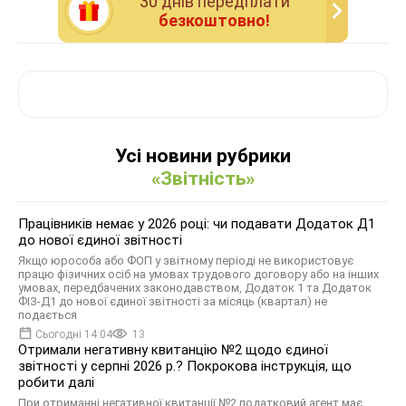
30 днiв передплати
безкоштовно!
Усі новини рубрики
«Звітність»
Працівників немає у 2026 році: чи подавати Додаток Д1
до нової єдиної звітності
Якщо юрособа або ФОП у звітному періоді не використовує
працю фізичних осіб на умовах трудового договору або на інших
умовах, передбачених законодавством, Додаток 1 та Додаток
ФІЗ-Д1 до нової єдиної звітності за місяць (квартал) не
подається
Сьогодні 14:04
13
Отримали негативну квитанцію №2 щодо єдиної
звітності у серпні 2026 р.? Покрокова інструкція, що
робити далі
При отриманні негативної квитанції №2 податковий агент має