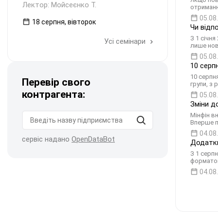
Лектор: Мойсеєнко Т.
отриманн
05.08
18 серпня, вівторок
Чи відп
З 1 січн
Усі семінари
лише нов
05.08
10 серп
10 серпн
Перевір свого
групи, з 
контрагента:
05.08
Зміни д
Мінфін в
Вперше п
04.08
сервіс надано
OpenDataBot
Додатки
З 1 серп
форматом
04.08