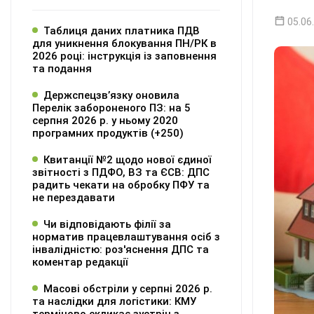
05.06
Таблиця даних платника ПДВ
для уникнення блокування ПН/РК в
2026 році: інструкція із заповнення
та подання
Держспецзв’язку оновила
Перелік забороненого ПЗ: на 5
серпня 2026 р. у ньому 2020
програмних продуктів (+250)
Квитанції №2 щодо нової єдиної
звітності з ПДФО, ВЗ та ЄСВ: ДПС
радить чекати на обробку ПФУ та
не перездавати
Чи відповідають філії за
норматив працевлаштування осіб з
інвалідністю: роз'яснення ДПС та
коментар редакції
Масові обстріли у серпні 2026 р.
та наслідки для логістики: КМУ