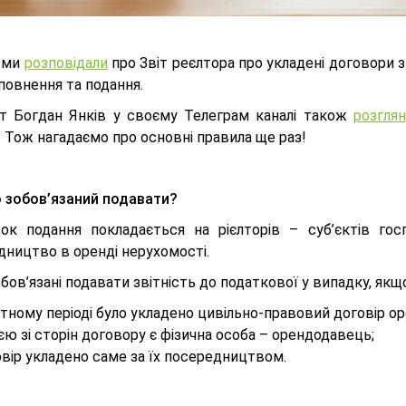
 ми
розповідали
про Звіт реєлтора про укладені договори 
повнення та подання.
т Богдан Янків у своєму Телеграм каналі також
розгля
. Тож нагадаємо про основні правила ще раз!
 зобов’язаний подавати?
зок подання покладається на рієлторів – суб’єктів го
дництво в оренді нерухомості.
бов’язані подавати звітність до податкової у випадку, якщ
ітному періоді було укладено цивільно-правовий договір ор
єю зі сторін договору є фізична особа – орендодавець;
вір укладено саме за їх посередництвом.