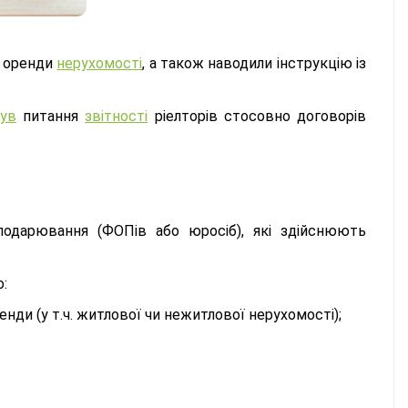
з оренди
нерухомості
, а також наводили інструкцію із
нув
питання
звітності
ріелторів стосовно договорів
сподарювання (ФОПів або юросіб), які здійснюють
о:
енди (у т.ч. житлової чи нежитлової нерухомості);