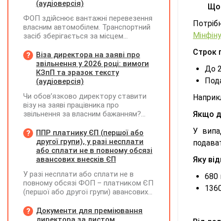
(аудіоверсія)
Що 
ФОП здійснює вантажні перевезення
Потріб
власним автомобілем. Транспортний
Мінфіну
засіб зберігається за місцем
фактичного проживання перевізника,
Строк 
договір оренди гаража чи стоянки
Віза директора на заяві про
відсутній. Яку адресу слід зазначати
звільнення у 2026 році: вимоги
До 2
у новому реквізиті ТТН «Місце, де
КЗпП та зразок тексту
зберігається автомобіль»? Чи є
Пода
(аудіоверсія)
обов'язковим оформлення договору
Чи обов’язково директору ставити
Наприкл
на місце стоянки?
візу на заяві працівника про
звільнення за власним бажанням?
Якщо д
Якщо так, який текст візи є бажаним
У випа
згідно з нормами КЗпП?
ППР платнику ЄП (першої або
другої групи), у разі несплати
подава
або сплати не в повному обсязі
авансових внесків ЄП
Яку ві
У разі несплати або сплати не в
680 
повному обсязі ФОП – платником ЄП
1360
(першої або другої групи) авансових
внесків єдиного податку, за
результатами акта перевірки щодо
Документи для преміювання
таких виявлених порушень
директора за листом