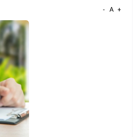
-
A
+