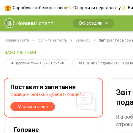
Спробувати безкоштовно
Оформити передплату
Ви
Новини і статті
Всі розділи
Новини і статті
Облік та звітність
Звітність
Звіт рієлтора про
ВАЖЛИВІ ТЕМИ
🔉Підсумки тижня. 27-31 липня
💔 НОВИЙ (!) перелік ТОТ з 24.06
Поставити запитання
Звіт
фахівцям редакції «Дебет-Кредит»
пода
Моє запитання
Які зо
строки
Головне