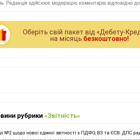
ь. Редакція здійснює модерацію коментарів відповідно до 
Оберiть свiй пакет вiд «Дебету-Кре
на мiсяць
безкоштовно!
овини рубрики
«Звітність»
ії №2 щодо нової єдиної звітності з ПДФО, ВЗ та ЄСВ: ДПС р
ідомлення про помилки не надходило, повторно подавати звітність не 