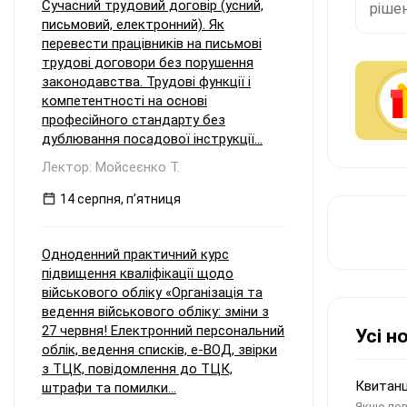
Сучасний трудовий договір (усний,
рішен
письмовий, електронний). Як
перевести працівників на письмові
трудові договори без порушення
законодавства. Трудові функції і
компетентності на основі
професійного стандарту без
дублювання посадової інструкції...
Лектор: Мойсеєнко Т.
14 серпня, пʼятниця
Одноденний практичний курс
підвищення кваліфікації щодо
військового обліку «Організація та
ведення військового обліку: зміни з
27 червня! Електронний персональний
Усі н
облік, ведення списків, е-ВОД, звірки
з ТЦК, повідомлення до ТЦК,
Квитанц
штрафи та помилки...
Якщо пов