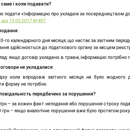
саме і коли подавати?
но подати «Інформацію про укладені за посередництвом 
 від 13.05.2017 №497
.
подання:
0-го календарного дня місяця, що настає за звітним період
ння здійснюється до податкового органу за місцем реєстра
ад: якщо договір укладено в травні, інформацію потрібно 
оговори не укладалися:
дку коли впродовж звітного місяця не було жодного д
ти форму не потрібно.
дповідальність передбачено за порушення?
грн – за кожен факт неподання або порушення строку пода
 грн – якщо аналогічне порушення вже було протягом року