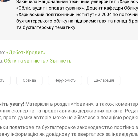
Закінчила Національний технічний університет «Харківсь
«Облік, аудит і оподаткування». Доцент кафедри Обліку 
«Харківський політехнічний інститут» з 2004 по поточн
бухгалтерського обліку на підприємствах та понад 5 ро
та бухгалтерську тематику.
ло:
«Дебет-Кредит»
а:
Облік та звітність
/
Звітність
сть
Оренда
Нерухомість
Декларація
іть увагу!
Матеріали в розділі «Новини», а також коментар
нніх експертів та представників державних органів. Редак
, проте думка авторів може не збігатися з позицією редакц
льки податкове та бухгалтерське законодавство постійно
дену інформацію як довідкову та звертатися за індивідуа