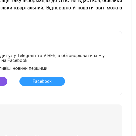
яця таку інформацію до ДПС не вдасться, оскільки
ільки квартальний. Відповідно й подати звіт можна
иту» у Telegram та VIBER, а обговорювати їх – у
в на Facebook
ливіші новини першими!
Facebook