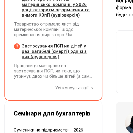
Від ред
визначається сума штрафу та
материнської компанії у 2026
форма 
складається ППР за формою «Ш»
році: алгоритм оформлення та
буде ті
вимоги КЗпП (аудіоверсія)
Товариство отримало лист від
материнської компанії щодо
преміювання директора. Які
додаткові документи необхідні для
належного оформлення такої премії?
Застосування ПСП на дітей у
разі загибелі (смерті) однієї з
них (аудіоверсія)
Працівниця має право на
застосування ПСП, як така, що
утримує двох чи більше дітей (а саме
- 4 дитини). У червні поточного року
одна дитина загинула. Як надалі
Усі консультації
правильно застосовувати ПСП?
Працівниця має подати нову заяву на
застосування ПСП?
Семінари для бухгалтерів
Сумісники на підприємстві – 2026