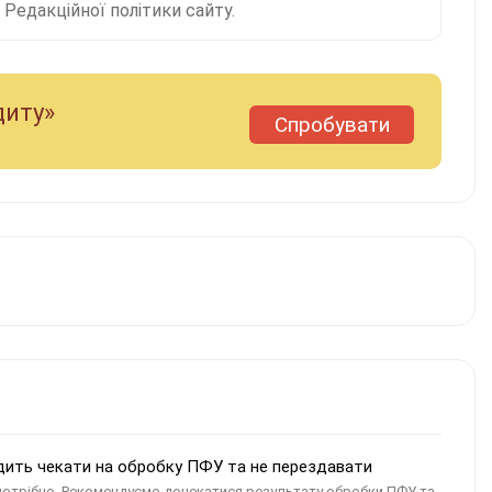
Редакційної політики сайту.
диту»
Спробувати
адить чекати на обробку ПФУ та не перездавати
потрібно. Рекомендуємо дочекатися результату обробки ПФУ та