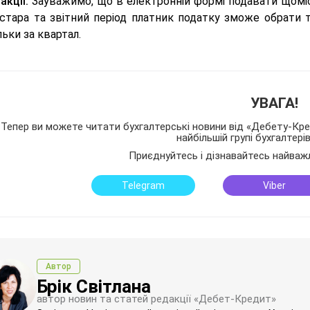
акції:
Зауважимо, що в електронній формі подавати щоміс
стара та звітний період платник податку зможе обрати т
льки за квартал.
УВАГА!
Тепер ви можете читати бухгалтерські новини від «Дебету-Кред
найбільшій групі бухгалтері
Приєднуйтесь і дізнавайтесь найваж
Telegram
Viber
Автор
Брік Світлана
автор новин та статей редакції «Дебет-Кредит»