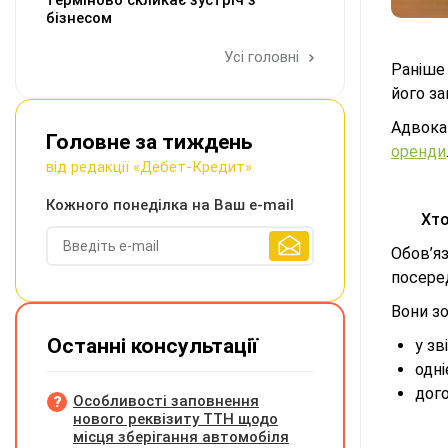
терміново скликає зустріч з
бізнесом
Усі головні
Раніше
його за
Адвока
Головне за тиждень
оренди
від редакції «Дебет-Кредит»
Кожного понеділка на Ваш e-mail
Хто
Обов’я
посере
Вони зо
Останні консультації
у зв
одні
дого
Особливості заповнення
нового реквізиту ТТН щодо
місця зберігання автомобіля