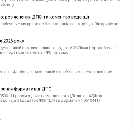
кабінету
тю: роз'яснення ДПС та коментар редакції
забезпечення права осіб з інвалідністю на працю. Він приніс не
л 2026 року
: декларацій платника єдиного податку ФОПами і юрособами III
 для податкових агентів - ФОПів тощо
суються відображення операцій з пов’язаними нерезидентами.
обрання формату від ДПС
J0500111 разом з додатками до нього (Додаток 4ДФ за
и до нього (Додаток ФІЗ-4ДФ за форматом F0510411)