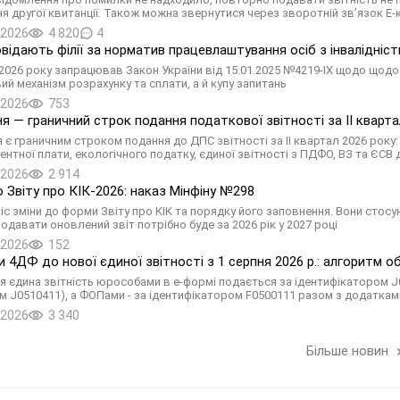
я другої квитанції. Також можна звернутися через зворотній зв’язок Е-
.2026
4 820
4
овідають філії за норматив працевлаштування осіб з інвалідніс
я 2026 року запрацював Закон України від 15.01.2025 №4219-IX щодо щодо 
ий механізм розрахунку та сплати, а й купу запитань
.2026
753
ня — граничний строк подання податкової звітності за II кварта
я є граничним строком подання до ДПС звітності за II квартал 2026 року
рентної плати, екологічного податку, єдиної звітності з ПДФО, ВЗ та ЄСВ
.2026
2 914
о Звіту про КІК-2026: наказ Мінфіну №298
ніс зміни до форми Звіту про КІК та порядку його заповнення. Вони сто
одавати оновлений звіт потрібно буде за 2026 рік у 2027 році
.2026
152
 4ДФ до нової єдиної звітності з 1 серпня 2026 р.: алгоритм 
ня єдина звітність юрособами в е-формі подається за ідентифікатором 
 J0510411), а ФОПами - за ідентифікатором F0500111 разом з додаткам
.2026
3 340
Більше новин