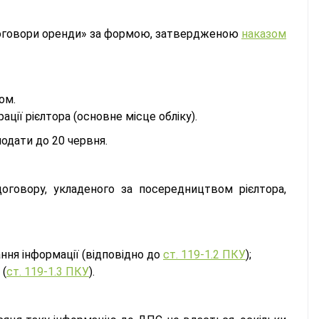
договори оренди» за формою, затвердженою
наказом
ом.
ції рієлтора (основне місце обліку).
подати до 20 червня.
оговору, укладеного за посередництвом рієлтора,
ння інформації (відповідно до
ст. 119-1.2 ПКУ
);
 (
ст. 119-1.3 ПКУ
).