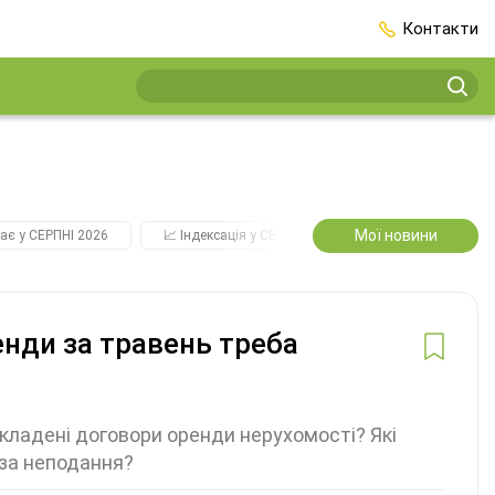
Контакти
Мої новини
ає у СЕРПНІ 2026
📈 Індексація у СЕРПНІ
2️⃣0️⃣2️⃣7️⃣ Усі ключо
енди за травень треба
укладені договори оренди нерухомості? Які
 за неподання?