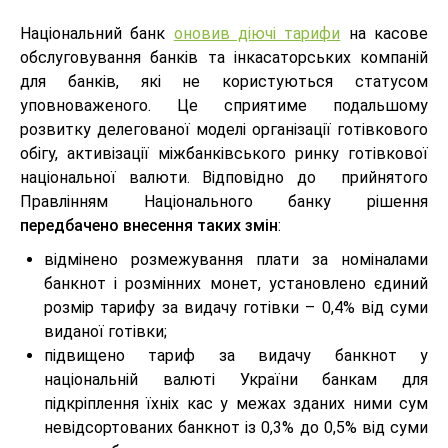
Національний банк
оновив діючі тарифи
на касове
обслуговування банків та інкасаторських компаній
для банків, які не користуються статусом
уповноваженого. Це сприятиме подальшому
розвитку делегованої моделі організації готівкового
обігу, активізації міжбанківського ринку готівкової
національної валюти. Відповідно до прийнятого
Правлінням Національного банку рішення
передбачено внесення таких змін
:
відмінено розмежування плати за номіналами
банкнот і розмінних монет, установлено єдиний
розмір тарифу за видачу готівки – 0,4% від суми
виданої готівки;
підвищено тариф за видачу банкнот у
національній валюті України банкам для
підкріплення їхніх кас у межах зданих ними сум
невідсортованих банкнот із 0,3% до 0,5% від суми