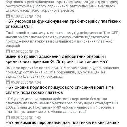
боржника в разі здійснення короткострокової (до одного року)
реструктуризації боргу, спричиненої фінтруднощами внаслідок
широкомасштабної збройної агресії рф
07.08.2026
134
НБУ унормовав функціонування трекінг-сервісу платіжних
операцій СЕП
Такі новації сприятимуть ефективному функціонуванню ТрекСЕП,
даючи змогу платнику та отримувачу коштів відстежувати
проходження платежу за всім ланцюгом виконання платіжної
операції
07.08.2026
36
Зміни до правил здійснення депозитних операцій і
кредитових переказів-2026: проєкт постанови НБУ
Зміни за проєктом постанови НБУ спрямовані на удосконалення
процедури стягнення коштів боржників, що розміщені на
вкладних (депозитних) рахунках
05.08.2026
104
НБУ оновив порядок примусового списання коштів та
сплати податкових платежів
НБУ унормував виконання дебетових переказів без згоди
платника для погашення податкового боргу через стандарт ISO
20022. Зміни до Постанови №83 набрали чинності з 1 серпня, а
платіжні установи мають місяць для адаптації
05.08.2026
140
НБУ не вимагає персональні дані платників на квитанціях