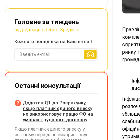
Головне за тиждень
Правлі
від редакції «Дебет-Кредит»
компле
Кожного понеділка на Ваш e-mail
сприят
ринку 
громадя
Інф
Останні консультації
ви
Інфляц
Додаток Д1 до Розрахунку,
розпоч
якщо платник єдиного внеску
збільш
не використовує працю ФО на
умовах трудового договору
слабши
офіційн
Якщо платник єдиного внеску у
звітному періоді не використовує
утрима