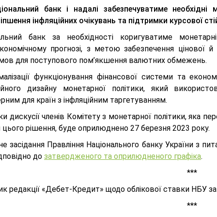
іональний банк і надалі забезпечуватиме необхідні 
іпшення інфляційних очікувань та підтримки курсової сті
альний банк за необхідності коригуватиме монетарн
кономічному прогнозі, з метою забезпечення цінової й 
мов для поступового пом’якшення валютних обмежень.
малізації функціонування фінансової системи та еконо
ійного дизайну монетарної політики, який використ
рним для країн з інфляційним таргетуванням.
и дискусії членів Комітету з монетарної політики, яка п
 цього рішення, буде оприлюднено 27 березня 2023 року.
е засідання Правління Національного банку України з пит
ідповідно до
затвердженого та оприлюдненого графіка
.
***
ик редакції «Дебет-Кредит» щодо облікової ставки НБУ за
***