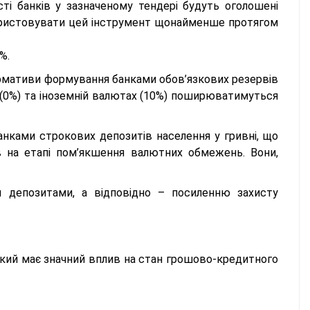
сті банків у зазначеному тендері будуть оголошені
користовувати цей інструмент щонайменше протягом
%.
 нормативи формування банками обов’язкових резервів
й (0%) та іноземній валютах (10%) поширюватимуться
анками строкових депозитів населення у гривні, що
в на етапі пом’якшення валютних обмежень. Вони,
 депозитами, а відповідно – посиленню захисту
 який має значний вплив на стан грошово-кредитного