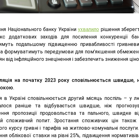
ння Національного банку України
ухвалило
рішення зберегти
кс додаткових заходів для посилення конкуренції бан
имуть подальшому підвищенню привабливості гривневи
та формуватимуть передумови для пом’якшення обмежень
н від інфляційного знецінення і забезпечить зниження цін
ляція на початку 2023 року сповільнюється швидше, н
сокою.
ія в Україні сповільнюється другий місяць поспіль – у л
алося раніше та відбувається швидше, ніж прогнозув
ення пропозиції продовольства та пального, швидке від
й споживчий попит. Зростання споживчих цін також 
ого курсу гривні і тарифів на житлово-комунальні послуги.
ння облікової ставки на рівні 25%, підвищення нормативі