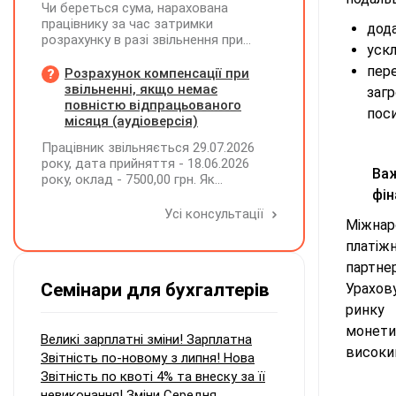
Чи береться сума, нарахована
працівнику за час затримки
дода
розрахунку в разі звільнення при
уск
обчсиленні середньомісячної
пер
заробітної плати (винагороди), для
Розрахунок компенсації при
розрахунку внеску на підтримку
звільненні, якщо немає
заг
працевлаштування осіб з
повністю відпрацьованого
поси
інвалідністю?
місяця (аудіоверсія)
Працівник звільняється 29.07.2026
року, дата прийняття - 18.06.2026
Важ
року, оклад - 7500,00 грн. Як
фін
розрахувати компенсацію трьох
невикористаних днів відпустки при
Усі консультації
Міжнар
звільненні?
платіж
партне
Семінари для бухгалтерів
Урахову
ринку 
монети
Великі зарплатні зміни! Зарплатна
високий
Звітність по-новому з липня! Нова
Звітність по квоті 4% та внеску за її
невиконання! Зміни Середня