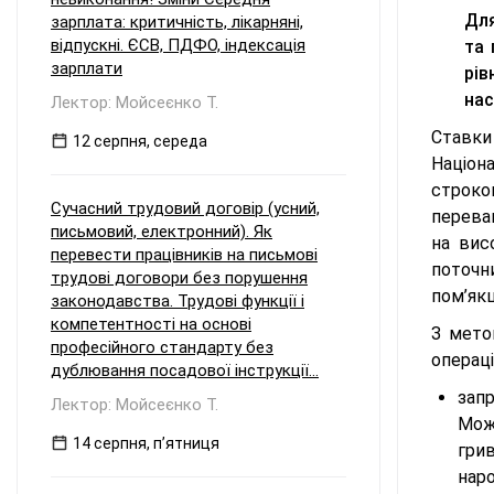
Для
зарплата: критичність, лікарняні,
відпускні. ЄСВ, ПДФО, індексація
та 
зарплати
рів
нас
Лектор: Мойсеєнко Т.
Ставки
12 серпня, середа
Націон
строко
Сучасний трудовий договір (усний,
перева
письмовий, електронний). Як
на вис
перевести працівників на письмові
поточн
трудові договори без порушення
пом’як
законодавства. Трудові функції і
компетентності на основі
З мето
професійного стандарту без
операц
дублювання посадової інструкції...
зап
Лектор: Мойсеєнко Т.
Мож
14 серпня, пʼятниця
гри
нар