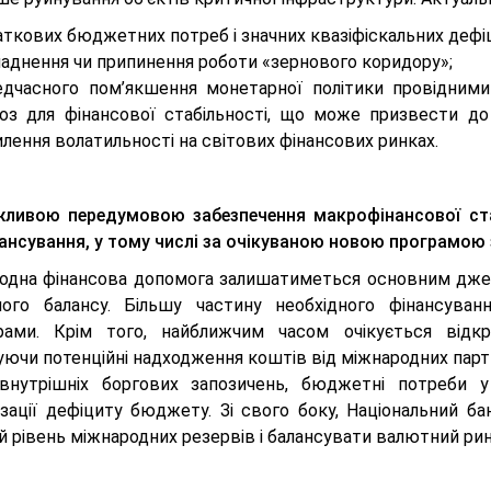
ткових бюджетних потреб і значних квазіфіскальних дефіц
ладнення чи припинення роботи «зернового коридору»;
едчасного пом’якшення монетарної політики провідними
роз для фінансової стабільності, що може призвести до 
лення волатильності на світових фінансових ринках.
ливою передумовою забезпечення макрофінансової ста
ансування, у тому числі за очікуваною новою програмою
одна фінансова допомога залишатиметься основним дже
ного балансу. Більшу частину необхідного фінансув
рами. Крім того, найближчим часом очікується відк
ючи потенційні надходження коштів від міжнародних партн
внутрішніх боргових запозичень, бюджетні потреби у
зації дефіциту бюджету. Зі свого боку, Національний б
 рівень міжнародних резервів і балансувати валютний рин