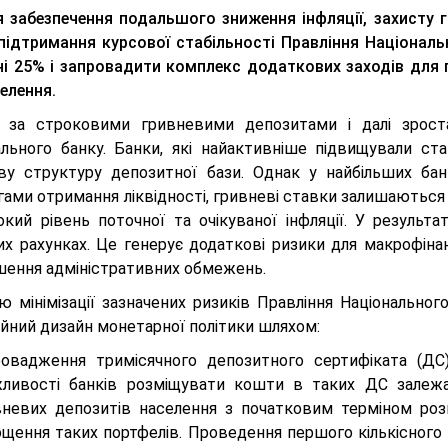
 забезпечення подальшого зниження інфляції, захисту 
підтримання курсової стабільності Правління Націонал
ні 25% і запровадити комплекс додаткових заходів для 
елення.
 за строковими гривневими депозитами і далі зрост
ального банку. Банки, які найактивніше підвищували ст
ву структуру депозитної бази. Однак у найбільших бан
гами отримання ліквідності, гривневі ставки залишаються
окий рівень поточної та очікуваної інфляції. У результа
их рахунках. Це генерує додаткові ризики для макрофіна
шення адміністративних обмежень.
ю мінімізації зазначених ризиків Правління Національног
ійний дизайн монетарної політики шляхом:
ровадження тримісячного депозитного сертифіката (ДС) 
ливості банків розміщувати кошти в таких ДС залежа
вневих депозитів населення з початковим терміном розм
ощення таких портфелів. Проведення першого кількісного