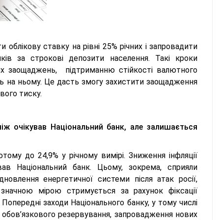
 облікову ставку на рівні 25% річних і запровадити
ків за строкові депозити населення. Такі кроки
х заощаджень, підтриманню стійкості валютного
 на ньому. Це дасть змогу захистити заощадження
ового тиску.
іж очікував Національний банк, але залишається
ютому до 24,9% у річному вимірі. Зниження інфляції
ав Національний банк. Цьому, зокрема, сприяли
новлення енергетичної системи після атак росії,
значною мірою стримується за рахунок фіксації
 Попередні заходи Національного банку, у тому числі
в обов’язкового резервування, запровадження нових