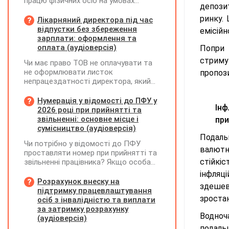
працю фізичних осіб на умовах
депози
трудового договору (контракту) або
ринку.
на інших умовах, передбачених
Лікарняний директора під час
законодавством, Додаток Д1/
відпустки без збереження
емісійн
Додаток ФІЗ-Д1 за відповідний
зарплати: оформлення та
період не подається
оплата (аудіоверсія)
Попри 
стриму
Чи має право ТОВ не оплачувати та
не оформлювати листок
пропоз
непрацездатності директора, який
перебуває у відпустці без
збереження заробітної плати під час
Нумерація у відомості до ПФУ у
Ін
призупинення діяльності
2026 році при прийнятті та
підприємства?
звільненні: основне місце і
при
сумісництво (аудіоверсія)
Подаль
Чи потрібно у відомості до ПФУ
валютн
проставляти номер при прийнятті та
стійкі
звільненні працівника? Якщо особа
одночасно працювала за основним
інфляці
місцем роботи та за сумісництвом,
Розрахунок внеску на
здешев
чи рахується це як два роботодавці?
підтримку працевлаштування
зроста
осіб з інвалідністю та виплати
за затримку розрахунку
Водноч
(аудіоверсія)
подаль