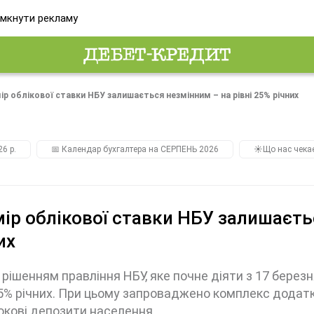
мкнути рекламу
ір облікової ставки НБУ залишається незмінним – на рівні 25% річних
26 р.
📅 Календар бухгалтера на СЕРПЕНЬ 2026
☀️Що нас чека
ір облікової ставки НБУ залишаєтьс
их
рішенням правління НБУ, яке почне діяти з 17 березн
25% річних. При цьому запроваджено комплекс додатк
окові депозити населення