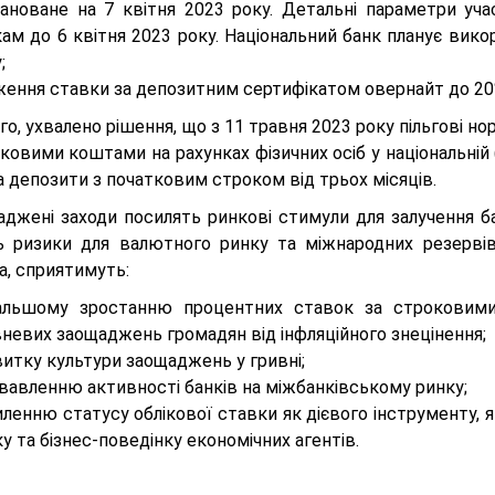
лановане на 7 квітня 2023 року. Детальні параметри уча
кам до 6 квітня 2023 року. Національний банк планує ви
;
ження ставки за депозитним сертифікатом овернайт до 20
го, ухвалено рішення, що з 11 травня 2023 року пільгові
оковими коштами на рахунках фізичних осіб у національні
 депозити з початковим строком від трьох місяців.
аджені заходи посилять ринкові стимули для залучення б
ь ризики для валютного ринку та міжнародних резерві
а, сприятимуть:
альшому зростанню процентних ставок за строковими
невих заощаджень громадян від інфляційного знецінення;
итку культури заощаджень у гривні;
вавленню активності банків на міжбанківському ринку;
ленню статусу облікової ставки як дієвого інструменту,
у та бізнес-поведінку економічних агентів.