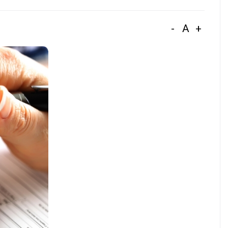
-
A
+