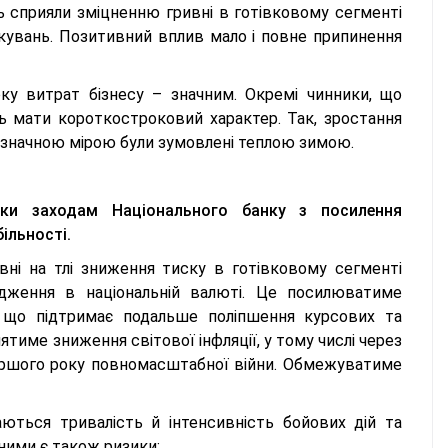
 сприяли зміцненню гривні в готівковому сегменті
чікувань. Позитивний вплив мало і повне припинення
ку витрат бізнесу – значним. Окремі чинники, що
ь мати короткостроковий характер. Так, зростання
о значною мірою були зумовлені теплою зимою.
яки заходам Національного банку з посилення
ільності.
ні на тлі зниження тиску в готівковому сегменті
дження в національній валюті. Це посилюватиме
, що підтримає подальше поліпшення курсових та
тиме зниження світової інфляції, у тому числі через
першого року повномасштабної війни. Обмежуватиме
ються тривалість й інтенсивність бойових дій та
ьними є також ризики: