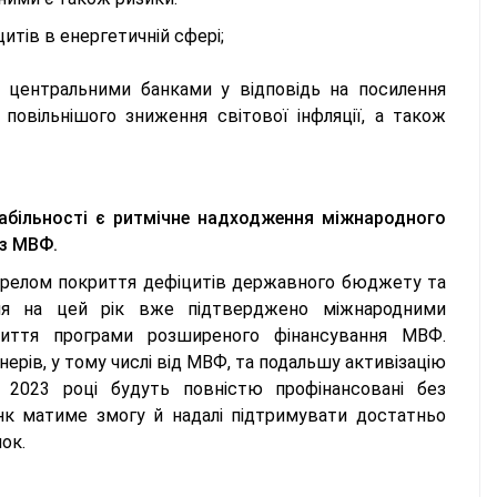
итів в енергетичній сфері;
 центральними банками у відповідь на посилення
повільнішого зниження світової інфляції, а також
більності є ритмічне надходження міжнародного
 з МВФ.
релом покриття дефіцитів державного бюджету та
ання на цей рік вже підтверджено міжнародними
риття програми розширеного фінансування МВФ.
ерів, у тому числі від МВФ, та подальшу активізацію
 2023 році будуть повністю профінансовані без
анк матиме змогу й надалі підтримувати достатньо
ок.