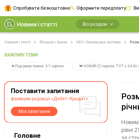
Спробувати безкоштовно
Оформити передплату
Ви
Новини і статті
Всі розділи
Новини і статті
Фінанси і банки
НБУ і банківська система
Розм
ВАЖЛИВІ ТЕМИ
🔉Підсумки тижня. 3-7 серпня
💔 НОВИЙ (!) перелік ТОТ з 24.06.
Поставити запитання
Розм
фахівцям редакції «Дебет-Кредит»
річн
Моє запитання
Новим 
рівні 
Головне
за стр