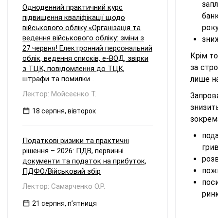
зап
Одноденний практичний курс
бан
підвищення кваліфікації щодо
року
військового обліку «Організація та
ведення військового обліку: зміни з
зни
27 червня! Електронний персональний
Крім то
облік, ведення списків, е-ВОД, звірки
за стр
з ТЦК, повідомлення до ТЦК,
штрафи та помилки...
лише на
Лектор: Мойсеєнко Т.
Запров
знизит
18 серпня, вівторок
зокрем
под
Податкові ризики та практичні
грив
рішення – 2026: ПДВ, первинні
розв
документи та податок на прибуток,
пож
ПДФО/Військовий збір
поси
Лектор: Самарченко О.Р.
ринк
21 серпня, пʼятниця