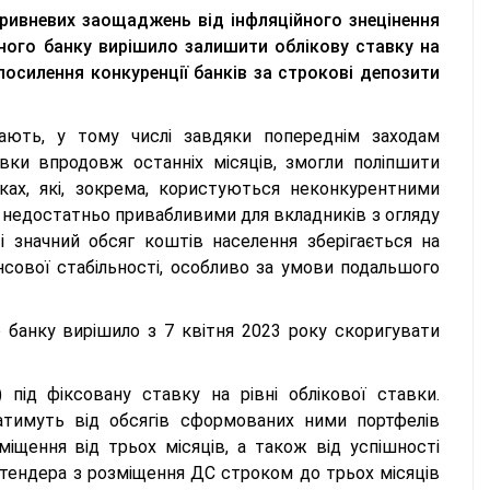
гривневих заощаджень від інфляційного знецінення
ьного банку вирішило залишити облікову ставку на
посилення конкуренції банків за строкові депозити
ають, у тому числі завдяки попереднім заходам
авки впродовж останніх місяців, змогли поліпшити
ках, які, зокрема, користуються неконкурентними
 недостатньо привабливими для вкладників з огляду
ті значний обсяг коштів населення зберігається на
нсової стабільності, особливо за умови подальшого
о банку вирішило з 7 квітня 2023 року скоригувати
під фіксовану ставку на рівні облікової ставки.
тимуть від обсягів сформованих ними портфелів
іщення від трьох місяців, а також від успішності
 тендера з розміщення ДС строком до трьох місяців