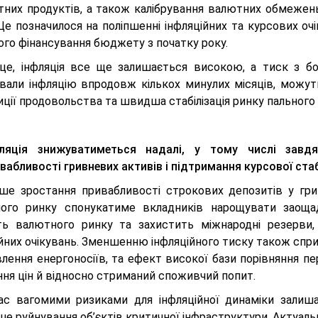
тних продуктів, а також калібрування валютних обмежень
 Це позначилося на поліпшенні інфляційних та курсових о
ого фінансування бюджету з початку року.
це, інфляція все ще залишається високою, а тиск з бо
вали інфляцію впродовж кількох минулих місяців, можут
иції продовольства та швидша стабілізація ринку пальног
фляція знижуватиметься надалі, у тому числі завд
вабливості гривневих активів і підтримання курсової стаб
ше зростання привабливості строкових депозитів у грив
ого ринку спонукатиме вкладників нарощувати заоща
сть валютного ринку та захистить міжнародні резерви
йних очікувань. Зменшенню інфляційного тиску також сприя
лення енергоносіїв, та ефект високої бази порівняння 
ння цін й відносно стриманий споживчий попит.
ас вагомими ризиками для інфляційної динаміки залиша
ше руйнування об’єктів критичної інфраструктури. Актуал