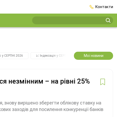
Контакти
Мої новини
є у СЕРПНІ 2026
📈 Індексація у СЕРПНІ
2️⃣0️⃣2️⃣7️⃣ Усі ключові
я незмінним – на рівні 25%
я, знову вирішено зберегти облікову ставку на
ових заходів для посилення конкуренції банків