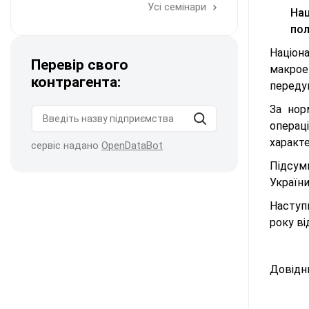
Усі семінари
Нац
пол
Націон
Перевір свого
макрое
контрагента:
переду
За нор
операц
характе
сервіс надано
OpenDataBot
Підсумк
України
Наступн
року в
Довідн