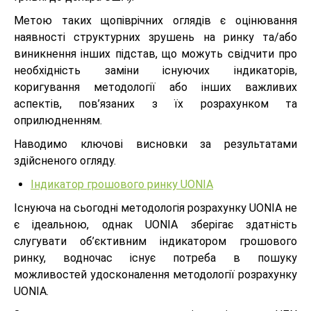
Метою таких щопіврічних оглядів є оцінювання
наявності структурних зрушень на ринку та/або
виникнення інших підстав, що можуть свідчити про
необхідність заміни існуючих індикаторів,
коригування методології або інших важливих
аспектів, пов’язаних з їх розрахунком та
оприлюдненням.
Наводимо ключові висновки за результатами
здійсненого огляду.
Індикатор грошового ринку UONIA
Існуюча на сьогодні методологія розрахунку UONIA не
є ідеальною, однак UONIA зберігає здатність
слугувати об’єктивним індикатором грошового
ринку, водночас існує потреба в пошуку
можливостей удосконалення методології розрахунку
UONIA.