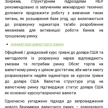
Зокрема, структурним підрозділам НБУ
рекомендовано із залученням міжнародної технічної
допомоги продовжити роботу з вивчення таких
питань, як розширення бази угод, що включаються
до розрахунку індикатора та/або розроблення
механізмів для активнішої роботи банків на
грошовому ринку.
Індикатори валютного ринку
Офіційний / довідковий курс гривні до долара США та
методологія їх розрахунку наразі відповідають
умовам та потребам ринку. Обсяг торгів на
валютному ринку є цілком достатнім, аби мати змогу
розраховувати надійні індикатори за курсом гривні
до долара США. Валютна структура угод на
валютному ринку підтверджує статус долара США
як основної курсоутворюючої валюти.
Одночасно узгоджено підходи до запровадження
нового бенчмарка валютного ринку – довідкового