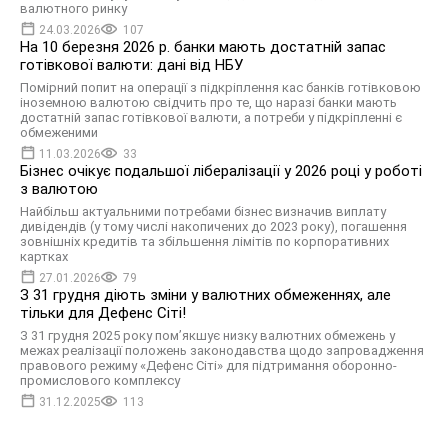
валютного ринку
24.03.2026
107
На 10 березня 2026 р. банки мають достатній запас
готівкової валюти: дані від НБУ
Помірний попит на операції з підкріплення кас банків готівковою
іноземною валютою свідчить про те, що наразі банки мають
достатній запас готівкової валюти, а потреби у підкріпленні є
обмеженими
11.03.2026
33
Бізнес очікує подальшої лібералізації у 2026 році у роботі
з валютою
Найбільш актуальними потребами бізнес визначив виплату
дивідендів (у тому числі накопичених до 2023 року), погашення
зовнішніх кредитів та збільшення лімітів по корпоративних
картках
27.01.2026
79
З 31 грудня діють зміни у валютних обмеженнях, але
тільки для Дефенс Сіті!
З 31 грудня 2025 року пом’якшує низку валютних обмежень у
межах реалізації положень законодавства щодо запровадження
правового режиму «Дефенс Сіті» для підтримання оборонно-
промислового комплексу
31.12.2025
113