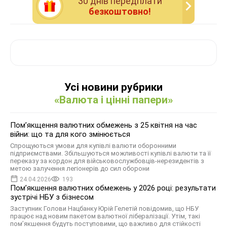
30 днiв передплати
безкоштовно!
Усі новини рубрики
«Валюта і цінні папери»
Помʼякщення валютних обмежень з 25 квітня на час
війни: що та для кого змінюється
Спрощуються умови для купівлі валюти оборонними
підприємствами. Збільшуються можливості купівлі валюти та її
переказу за кордон для військовослужбовців-нерезидентів з
метою залучення легіонерів до сил оборони
24.04.2026
193
Пом’якшення валютних обмежень у 2026 році: результати
зустрічі НБУ з бізнесом
Заступник Голови Нацбанку Юрій Гелетій повідомив, що НБУ
працює над новим пакетом валютної лібералізації. Утім, такі
пом’якшення будуть поступовими, що важливо для стійкості