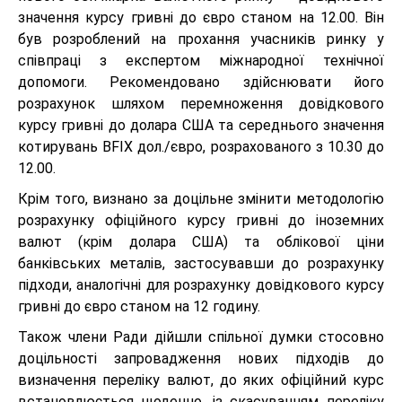
значення курсу гривні до євро станом на 12.00. Він
був розроблений на прохання учасників ринку у
співпраці з експертом міжнародної технічної
допомоги. Рекомендовано здійснювати його
розрахунок шляхом перемноження довідкового
курсу гривні до долара США та середнього значення
котирувань BFIX дол./євро, розрахованого з 10.30 до
12.00.
Крім того, визнано за доцільне змінити методологію
розрахунку офіційного курсу гривні до іноземних
валют (крім долара США) та облікової ціни
банківських металів, застосувавши до розрахунку
підходи, аналогічні для розрахунку довідкового курсу
гривні до євро станом на 12 годину.
Також члени Ради дійшли спільної думки стосовно
доцільності запровадження нових підходів до
визначення переліку валют, до яких офіційний курс
встановлюється щоденно, із скасуванням переліку