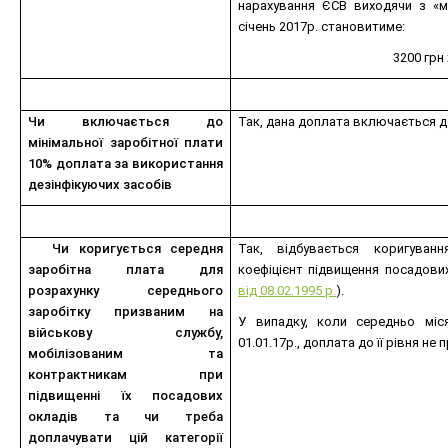
нарахування ЄСВ виходячи з «м
січень 2017р. становитиме:
3200 грн 
Чи включається до
Так, дана доплата включається 
мінімальної заробітної плати
10% доплата за використання
дезінфікуючих засобів
Чи коригується середня
Так, відбувається коригуван
заробітна плата для
коефіцієнт підвищення посадових
розрахунку середнього
від 08.02.1995 р.
).
заробітку призваним на
У випадку, коли середньо мі
військову службу,
01.01.17р., доплата до її рівня не
мобілізованим та
контрактникам при
підвищенні їх посадових
окладів та чи треба
доплачувати цій категорії