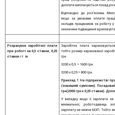
доплати виплачуються понад розм
Відповідно до роз’яснень Мініс
якщо за умовами оплати праці
окладів працівників за роботу у
зазначене підвищення враховуєт
Розрахунок заробітної плати
Заробітна плата нараховуєтьс
при роботі на 0,5 ставки, 0,25
тобто розмір нарахованої заробіт
ставки і т. ін.
грн
3200 х 0,5 = 1600 грн.
3200 х 0,25 = 800 грн.
Приклад 1: На підприємстві пра
(зовнішній сумісник). Посадови
грн(2000 грн х 0,25 ставки). Доп
У випадку якщо її зарплата за
мінімальної, роботодавець з
зарплату не нижче МЗП. Тобто жо