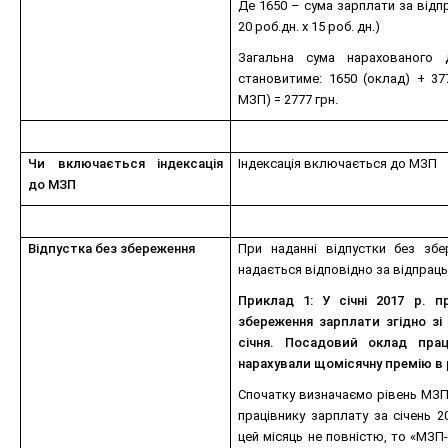
Де 1650 – сума зарплати за відпра
20 роб.дн. х 15 роб. дн.)
Загальна сума нарахованого 
становитиме: 1650 (оклад) + 377
МЗП) = 2777 грн.
Чи включається індексація
Індексація включається до МЗП
до МЗП
Відпустка без збереження
При наданні відпустки без збе
надається відповідно за відпрацьо
Приклад 1: У січні 2017 р. п
збереження зарплати згідно зі 
січня. Посадовий оклад прац
нарахували щомісячну премію в р
Спочатку визначаємо рівень МЗП
працівнику зарплату за січень 2
цей місяць не повністю, то «МЗП