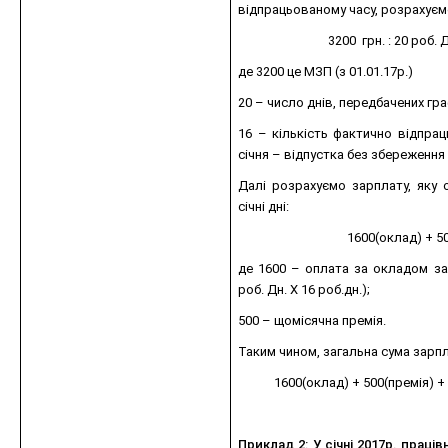
відпрацьованому часу, розрахуєм
3200 грн. : 20 роб. Д
де 3200 це МЗП (з 01.01.17р.)
20 – число днів, передбачених гра
16 – кількість фактично відпраць
січня – відпустка без збереження 
Далі розрахуємо зарплату, яку 
січні дні:
1600(оклад) + 50
де 1600 – оплата за окладом за в
роб. Дн. Х 16 роб.дн.);
500 – щомісячна премія.
Таким чином, загальна сума зарпла
1600(оклад) + 500(премія) +
Приклад 2: У січні 2017р. праці