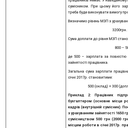
працівників немає. У наведеному 
сумісником. При цьому його з
треба буде виконувати вимогу пр
Визначимо рівень МЗП з урахуван
3200грн. 
Сума доплати до рівня МЗП стан
800 – 50
де 500 – зарплата за повністю 
зайнятості працівника.
Загальна сума зарплати працівни
січні 2017р. становитиме:
500 (оклад) + 300 (доп
Приклад 2: Працівник підп
бухгалтером (основне місце ро
кадрів (внутрішній сумісник). 
з урахуванням зайнятості 1650 грн
сумісництвом 500 грн (2000 гр
місцем роботи в січні 2017р. пр