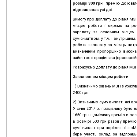
розмірі 300 грн і премію до ювіл
відпрацював усі дні.
Вимогу про доплату до рівня МЗ
місцем роботи і окремо на роб
зарплату за основним місцем
сумісництвом, у т.ч. і внутрішні
роботи зарплату за місяць потр
визначеним пропорційно виконан
зайнятості працівника (пропорці
Розрахуємо доплату до рівня МЗП
За основним місцем роботи:
1) Визначимо рівень МЗП з урахува
2400 грн.
2) Визначимо суму виплат, які в
У січні 2017 р. працівнику було
1650 грн, щомісячну премію в роз
в розмірі 500 грн разову премію
сумі виплат при порівнянні з «М
бере участь оклад за відпраць