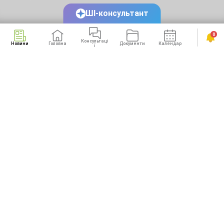
ШІ-консультант
0
Консультаці
Новини
Головна
Документи
Календар
Сервіси
ї