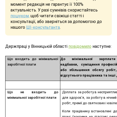
момент редакція не гарантує її 100%
актуальність. У разі сумнівів скористайтесь
пошуком,
щоб читати свіжіші статті і
консультації, або зверніться за допомогою до
нашого
ШІ-консультанта
.
Держпраці у Вінницькій області
повідомило
наступне:
Що входить до мінімальної
До мінімальної зарплат
заробітної плати
надбавки, суміщення професій
або збільшення обсягу робіт
відсутнього працівника та інші до
Що не входить до
Доплата за роботу в несприятлив
мінімальної заробітної плати
для здоров’я, за роботу в нічний
робіт, премії до святкових і ювіле
Коли працівнику встановлені д
праці (зокрема на підставі резу