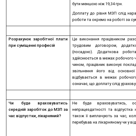
бути меншою ніж 19,34 грн.
Доплату до рівня МЗП слід нар
роботи та окремо на роботі за су
Розрахунок заробітної плати
Це виконання працівником раз
при суміщенні професій
трудовим договором, додат
(посадою). Додаткова робо
здійснюється в межах робочого ч
чином, працівник виконує поклад
звільнення його від основно
відбувається в межах робочо
означає, що доплату слід урахову
Чи буде враховуватись
Не буде враховуватись, ос
середній заробіток до МЗП за
непрацездатності та відпустка 
час відпустки, лікарняний?
також її виплачують за час, ко
перебував на лікарняному чи у від