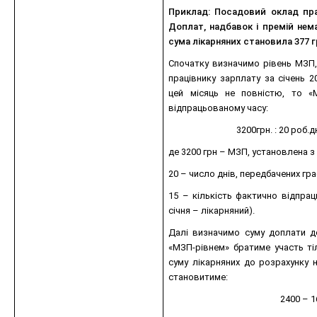
Приклад: Посадовий оклад прац
Доплат, надбавок і премій немає
сума лікарняних становила 377 г
Спочатку визначимо рівень МЗП
працівнику зарплату за січень 2
цей місяць не повністю, то «
відпрацьованому часу:
3200грн. : 20 роб.дн
де 3200 грн – МЗП, установлена з 
20 – число днів, передбачених гра
15 – кількість фактично відпраць
січня – лікарняний).
Далі визначимо суму доплати до
«МЗП-рівнем» братиме участь ті
суму лікарняних до розрахунку
становитиме:
2400 – 1