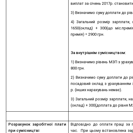
виплат за січень 2017р. становитим
3) Визначимо суму доплати до рівн
4) Загальний розмір зарплати, н
1650(оклад) + 300(що міс.прем
премія) = 2900 грн.
За внутрішнім сумісництвом:
1) Визначимо рівень МЗП з урахува
800 грн.
2) Визначимо суму доплати до рі
посадовий оклад з урахуванням з
р. (інших нарахувань немає).
3) Загальний розмір зарплати, на
(оклад) + 300(доплата до рівня МЗ
Розрахунок заробітної плати
Відповідно до оплати праці за
при сумісництві
час. При цьому встановлена зар