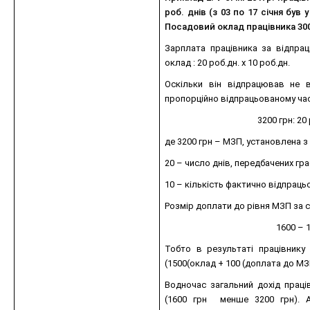
роб. днів (з 03 по 17 січня був
Посадовий оклад працівника 3000
Зарплата працівника за відпрац
оклад : 20 роб.дн. х 10 роб.дн.
Оскільки він відпрацював не в
пропорційно відпрацьованому час
3200 грн: 20 
де 3200 грн – МЗП, установлена з 
20 – число днів, передбачених гра
10 – кількість фактично відпрацьо
Розмір доплати до рівня МЗП за с
1600 – 1
Тобто в результаті працівнику 
(1500(оклад + 100 (доплата до МЗ
Водночас загальний дохід прац
(1600 грн менше 3200 грн). 