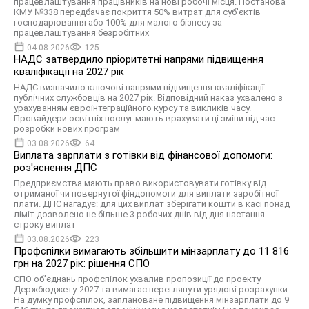
працевлаштування працівників на нові робочі місця. Постанова
КМУ №338 передбачає покриття 50% витрат для суб'єктів
господарювання або 100% для малого бізнесу за
працевлаштування безробітних
04.08.2026
125
НАДС затвердило пріоритетні напрями підвищення
кваліфікації на 2027 рік
НАДС визначило ключові напрями підвищення кваліфікації
публічних службовців на 2027 рік. Відповідний наказ ухвалено з
урахуванням євроінтеграційного курсу та викликів часу.
Провайдери освітніх послуг мають врахувати ці зміни під час
розробки нових програм
03.08.2026
64
Виплата зарплати з готівки від фінансової допомоги:
роз'яснення ДПС
Предприємства мають право використовувати готівку від
отриманої чи повернутої фіндопомоги для виплати заробітної
плати. ДПС нагадує: для цих виплат зберігати кошти в касі понад
ліміт дозволено не більше 3 робочих днів від дня настання
строку виплат
03.08.2026
223
Профспілки вимагають збільшити мінзарплату до 11 816
грн на 2027 рік: рішення СПО
СПО об’єднань профспілок ухвалив пропозиції до проекту
Держбюджету-2027 та вимагає переглянути урядові розрахунки.
На думку профспілок, заплановане підвищення мінзарплати до 9