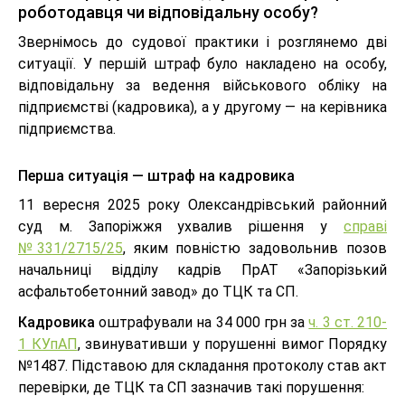
роботодавця чи відповідальну особу?
Звернімось до судової практики і розглянемо дві
ситуації. У першій штраф було накладено на особу,
відповідальну за ведення військового обліку на
підприємстві (кадровика), а у другому — на керівника
підприємства.
Перша ситуація — штраф на кадровика
11 вересня 2025 року Олександрівський районний
суд м. Запоріжжя ухвалив рішення у
справі
№331/2715/25
, яким повністю задовольнив позов
начальниці відділу кадрів ПрАТ «Запорізький
асфальтобетонний завод» до ТЦК та СП.
Кадровика
оштрафували на 34 000 грн за
ч. 3 ст. 210-
1 КУпАП
, звинувативши у порушенні вимог Порядку
№1487. Підставою для складання протоколу став акт
перевірки, де ТЦК та СП зазначив такі порушення: