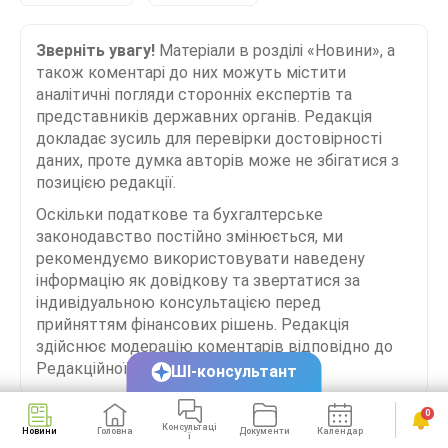
Зверніть увагу!
Матеріали в розділі «Новини», а
також коментарі до них можуть містити
аналітичні погляди сторонніх експертів та
представників державних органів. Редакція
докладає зусиль для перевірки достовірності
даних, проте думка авторів може не збігатися з
позицією редакції.
Оскільки податкове та бухгалтерське
законодавство постійно змінюється, ми
рекомендуємо використовувати наведену
інформацію як довідкову та звертатися за
індивідуальною консультацією перед
прийняттям фінансових рішень. Редакція
здійснює модерацію коментарів відповідно до
Редакційної політики сайту.
ШІ-консультант
0
Консультаці
Новини
Головна
Документи
Календар
Сервіси
ї