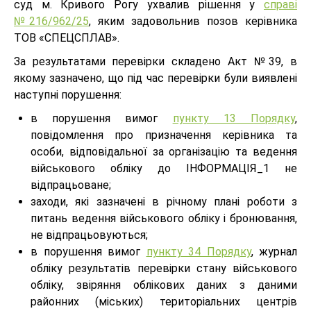
суд м. Кривого Рогу ухвалив рішення у
справі
№216/962/25
, яким задовольнив позов керівника
ТОВ «СПЕЦСПЛАВ».
За результатами перевірки складено Акт №39, в
якому зазначено, що під час перевірки були виявлені
наступні порушення:
в порушення вимог
пункту 13 Порядку
,
повідомлення про призначення керівника та
особи, відповідальної за організацію та ведення
військового обліку до ІНФОРМАЦІЯ_1 не
відпрацьоване;
заходи, які зазначені в річному плані роботи з
питань ведення військового обліку і бронювання,
не відпрацьовуються;
в порушення вимог
пункту 34 Порядку
, журнал
обліку результатів перевірки стану військового
обліку, звіряння облікових даних з даними
районних (міських) територіальних центрів