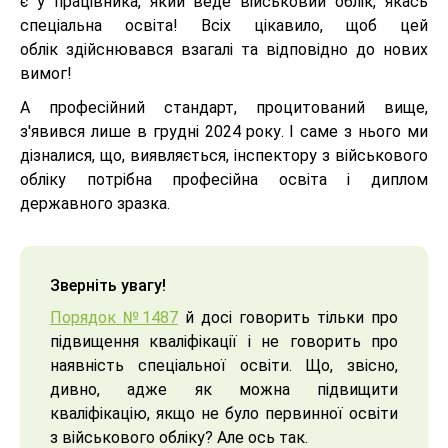
є у працівника, який веде військовий облік, якась
спеціальна освіта! Всіх цікавило, щоб цей
облік здійснювався взагалі та відповідно до нових
вимог!
А професійний стандарт, процитований вище,
з'явився лише в грудні 2024 року. І саме з нього ми
дізналися, що, виявляється, інспектору з військового
обліку потрібна професійна освіта і диплом
державного зразка.
Зверніть увагу!
Порядок №1487
й досі говорить тільки про
підвищення кваліфікації і не говорить про
наявність спеціальної освіти. Що, звісно,
дивно, адже як можна підвищити
кваліфікацію, якщо не було первинної освіти
з військового обліку? Але ось так.