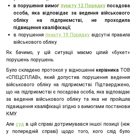
в порушення вимог
пункту 12 Порядку
посадова
особа, яка відповідає за ведення військового
обліку на підприємстві, не проходила
підвищення кваліфікації
;
в порушення
пункту 19 Порядку
відсутні правила
військового обліку.
Як бачимо, у цій ситуації маємо цілий «букет»
порушень порушень.
Було складено протокол у відношенні
керівника
ТОВ
«СПЕЦСПЛАВ», який допустив порушення ведення
військового обліку на підприємстві. Підтверджено,
що на підприємстві є посадова особа, яка відповідає
за ведення військового обліку та яка не пройшла
підвищення кваліфікації згідно з вимогами постанови
КМУ.
Але
суд
в цій справі дотримувався іншої позиції (ніж
у попередній справі) щодо того, кого слід було