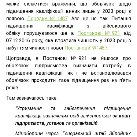
може скластися враження, що обов’язок щодо
підвищення кваліфікації виник лише у 2023 році з
появою
Порядку №1487
. Але це не так. Питання
підвищення кваліфікації з військового
обліку порушувалося ще в
Постанові №921
від
07.12.2016 року, яка втратила чинність у 2023 році з
набуттям чинності нової
Постанови №1487
.
Щоправда, в Постанові №921 не йшлося про
обов’язок підприємства визначати потребу в
підвищенні кваліфікації, як і не встановлювався
обов’язок проходити таке підвищення раз на п’ять
років.
Там зазначалось таке:
"Утримання та забезпечення підвищення
кваліфікації зазначених осіб здійснюється
за кошт
підприємств, установ та організацій.
Міноборони через Генеральний штаб Збройних