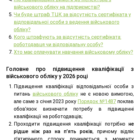
військового обліку на підприємстві?
Чи буде штраф ТЦК за відсутність сертифіката у
відповідальної особи з ведення військового
обліку?
Кого штрафують за відсутність сертифіката:
роботодавця чи відповідальну особу?
Хто має оплачувати навчання військовому обліку?
Головне про підвищення кваліфікації з
військового обліку у 2026 році
Підвищення кваліфікації відповідальної особи з
питань
військового обліку
не є новою вимогою,
але саме з січня 2023 року
Порядок №1487
поклав
обов’язок визначати потребу в підвищенні
кваліфікації на роботодавців;
Проходити підвищення кваліфікації потрібно
не
рідше ніж раз на п’ять років
, причому відлік
п’ятирічного строку починається з моменту