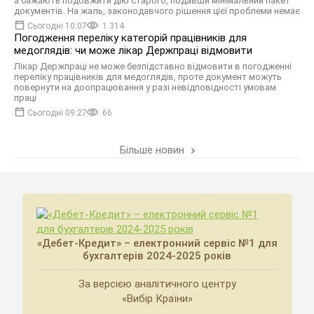
а бажають подовжити дію старого, подавши мінімальний пакет
документів. На жаль, законодавчого рішення цієї проблеми немає
Сьогодні 10:07
1 314
Погодження переліку категорій працівників для
медоглядів: чи може лікар Держпраці відмовити
Лікар Держпраці не може безпідставно відмовити в погодженні
переліку працівників для медоглядів, проте документ можуть
повернути на доопрацювання у разі невідповідності умовам
праці
Сьогодні 09:27
66
Більше новин
«Дебет-Кредит» – електронний сервіс №1 для
бухгалтерів 2024-2025 років
За версією аналітичного центру
«Вибір Країни»