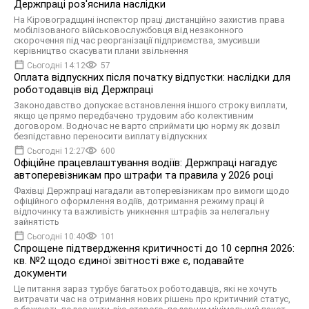
Держпраці роз'яснила наслідки
На Кіровоградщині інспектор праці дистанційно захистив права
мобілізованого військовослужбовця від незаконного
скорочення під час реорганізації підприємства, змусивши
керівництво скасувати плани звільнення
Сьогодні 14:12
57
Оплата відпускних після початку відпустки: наслідки для
роботодавців від Держпраці
Законодавство допускає встановлення іншого строку виплати,
якщо це прямо передбачено трудовим або колективним
договором. Водночас не варто сприймати цю норму як дозвіл
безпідставно переносити виплату відпускних
Сьогодні 12:27
600
Офіційне працевлаштування водіїв: Держпраці нагадує
автоперевізникам про штрафи та правила у 2026 році
Фахівці Держпраці нагадали автоперевізникам про вимоги щодо
офіційного оформлення водіїв, дотримання режиму праці й
відпочинку та важливість уникнення штрафів за нелегальну
зайнятість
Сьогодні 10:40
101
Спрощене підтвердження критичності до 10 серпня 2026:
кв. №2 щодо єдиної звітності вже є, подавайте
документи
Це питання зараз турбує багатьох роботодавців, які не хочуть
витрачати час на отримання нових рішень про критичний статус,