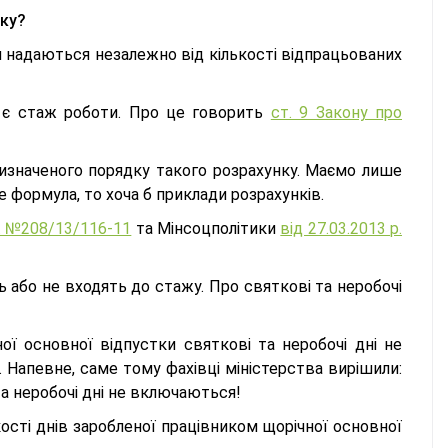
тку?
ни надаються незалежно від кількості відпрацьованих
м є стаж роботи. Про це говорить
ст. 9 Закону про
визначеного порядку такого розрахунку. Маємо лише
не формула, то хоча б приклади розрахунків.
р. №208/13/116-11
та Мінсоцполітики
від 27.03.2013 р.
ь або не входять до стажу. Про святкові та неробочі
ої основної відпустки святкові та неробочі дні не
 Напевне, саме тому фахівці міністерства вирішили:
та неробочі дні не включаються!
ості днів заробленої працівником щорічної основної