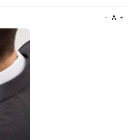
-
A
+