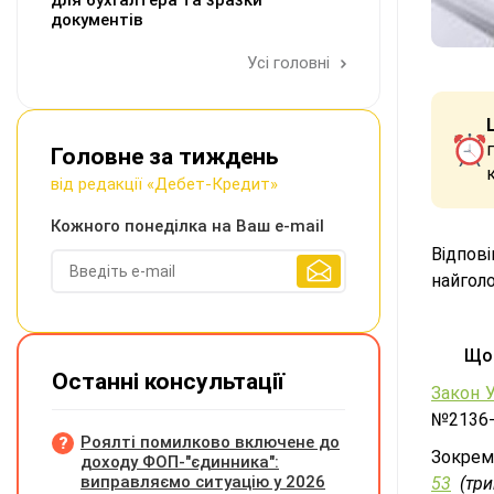
для бухгалтера та зразки
документів
Усі головні
Головне за тиждень
від редакції «Дебет-Кредит»
Кожного понеділка на Ваш e-mail
Відпов
найгол
Що
Останні консультації
Закон У
№2136-I
Роялті помилково включене до
Зокрем
доходу ФОП-"єдинника":
виправляємо ситуацію у 2026
53
(три