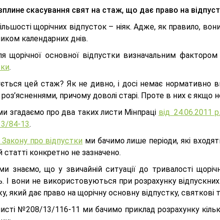
вплине скасування свят на стаж, що дає право на відпус
льшості щорічних відпусток – ніяк. Адже, як правило, во
иком календарних днів.
ля щорічної основної відпустки визначальним факторо
тки
.
ується цей стаж? Як не дивно, і досі немає нормативно 
 роз’ясненнями, причому доволі старі. Проте в них є якщо 
ми згадаємо про два таких листи Мінпраці
від 24.06.2011 
3/84-13
.
 Закону про відпустки
ми бачимо лише періоди, які входят
ій статті конкретно не зазначено.
ми знаємо, що у звичайній ситуації до тривалості щорічн
. І вони не використовуються при розрахунку відпускних.
у, який дає право на щорічну основну відпустку, святкові 
листі №208/13/116-11 ми бачимо приклад розрахунку кільк