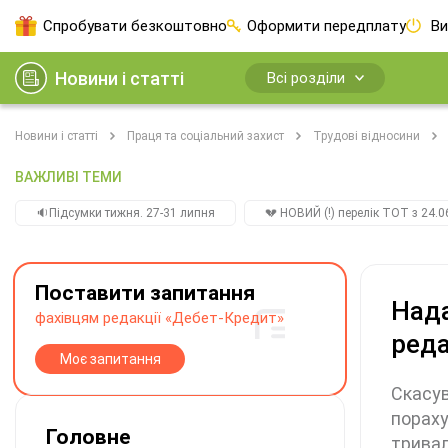
Спробувати безкоштовно
Оформити передплату
Ви
Новини і статті
Всі розділи
Новини і статті
Праця та соціальний захист
Трудові відносини
ВАЖЛИВІ ТЕМИ
🔉Підсумки тижня. 27-31 липня
💔 НОВИЙ (!) перелік ТОТ з 24.06
Поставити запитання
Нада
фахівцям редакції «Дебет-Кредит»
реда
Моє запитання
Скасув
пораху
Головне
тривал