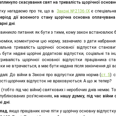
вплинуло скасування свят на тривалість щорічної основн
тку нагадаємо про те, що в
Законі №2136-IX
є спеціальна
еріод дії воєнного стану щорічна основна оплачувана
рні дні
.
виникло питання: як бути з тими, кому закон встановлює 
оміки, коментуючи цю норму, зазначило: з дати набрання 
альна тривалість щорічної основної відпустки станови
бути надані щорічні додаткові відпустки, соціальні та і
ривалість щорічної основної відпустки працівника ста
ки не втрачається, а має бути надана після закінчення дії в
алі. До війни в Законі про відпустки діяла норма (
ст. 5
): 
ості щорічних відпусток не враховуються. А що ж тепер?
 (тобто під час війни) святкових і неробочих днів немає. То
публікованих роз’ясненнях,
на нашу думку, під час війни 
і дні
.
лад
, якщо працівник хоче піти у щорічну основну відпустку 