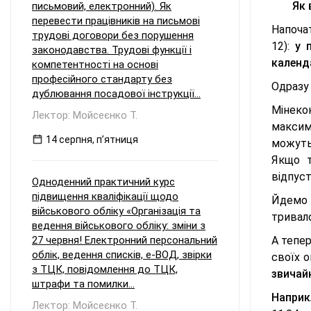
Як 
письмовий, електронний). Як
перевести працівників на письмові
Напоча
трудові договори без порушення
12):
у п
законодавства. Трудові функції і
календа
компетентності на основі
професійного стандарту без
Одразу 
дублювання посадової інструкції...
Мінекон
Лектор: Мойсеєнко Т.
максим
14 серпня, пʼятниця
можуть 
Якщо т
відпуст
Одноденний практичний курс
підвищення кваліфікації щодо
Йдемо д
військового обліку «Організація та
тривал
ведення військового обліку: зміни з
27 червня! Електронний персональний
А тепер
облік, ведення списків, е-ВОД, звірки
своїх о
з ТЦК, повідомлення до ТЦК,
звичайн
штрафи та помилки...
Наприк
Лектор: Мойсеєнко Т.