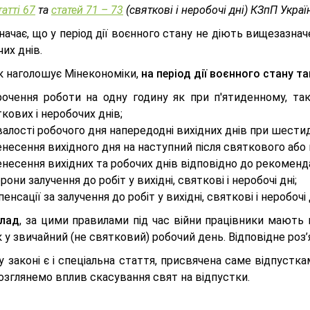
татті 67
та
статей 71 – 73
(святкові і неробочі дні) КЗпП Украї
начає, що у період дії воєнного стану не діють вищезазнач
их днів.
як наголошує Мінекономіки,
на період дії воєнного стану 
рочення роботи на одну годину як при п'ятиденному, та
кових і неробочих днів;
алості робочого дня напередодні вихідних днів при шести
несення вихідного дня на наступний після святкового або 
несення вихідних та робочих днів відповідно до рекоменд
рони залучення до робіт у вихідні, святкові і неробочі дні;
енсації за залучення до робіт у вихідні, святкові і неробочі 
лад
, за цими правилами під час війни працівники мають 
к у звичайний (не святковий) робочий день. Відповідне ро
 законі є і спеціальна стаття, присвячена саме відпусткам
озглянемо вплив скасування свят на відпустки.