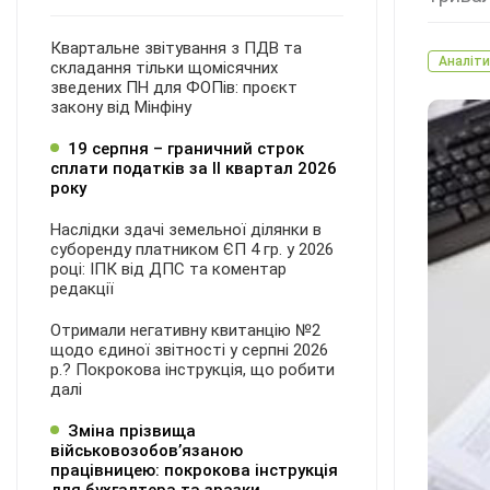
Квартальне звітування з ПДВ та
Аналіти
складання тільки щомісячних
зведених ПН для ФОПів: проєкт
закону від Мінфіну
19 серпня – граничний строк
сплати податків за ІI квартал 2026
року
Наслідки здачі земельної ділянки в
суборенду платником ЄП 4 гр. у 2026
році: ІПК від ДПС та коментар
редакції
Отримали негативну квитанцію №2
щодо єдиної звітності у серпні 2026
р.? Покрокова інструкція, що робити
далі
Зміна прізвища
військовозобов’язаною
працівницею: покрокова інструкція