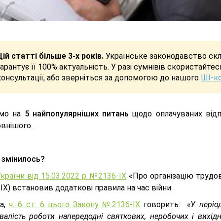
Цій статті більше 3-х років.
Українське законодавство скла
гарантує її 100% актуальність. У разі сумнівів скористайте
консультації, або зверніться за допомогою до нашого
ШІ-к
імо на
5 найпопулярніших питань
щодо оплачуваних відпу
овнішого.
 змінилось?
країни від 15.03.2022 р. №2136-IX
«Про організацію трудов
X) встановив додаткові правила на час війни.
а,
ч. 6 ст. 6 цього Закону №2136-IX
говорить:
«У періо
валість роботи напередодні святкових, неробочих і вихідн