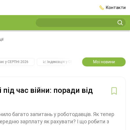
Контакти
ії
Мої новини
ає у СЕРПНІ 2026
📈 Індексація у СЕРПНІ
2️⃣0️⃣2️⃣7️⃣ Усі ключо
під час війни: поради від
нило багато запитань у роботодавців. Як тепер
середню зарплату як рахувати? І що робити з