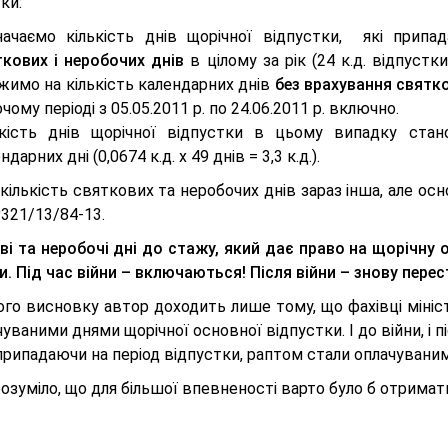
ки:
начаємо кількість днів щорічної відпустки, які при
ткових і неробочих днів
в цілому за рік (24 к.д. відпустки
жимо на кількість календарних днів
без врахування святко
чому періоді з 05.05.2011 р. по 24.06.2011 р. включно.
ькість днів щорічної відпустки в цьому випадку ст
ндарних дні (0,0674 к.д. х 49 днів = 3,3 к.д.).
 кількість святкових та неробочих днів зараз інша, але ос
№321/13/84-13.
ві та неробочі дні до стажу, який дає право на щорічну 
и. Під час війни – включаються! Після війни – знову пер
го висновку автор доходить лише тому, що фахівці мініст
уваними днями щорічної основної відпустки. І до війни, і пі
 припадаючи на період відпустки, раптом стали оплачувани
розуміло, що для більшої впевненості варто було б отримат