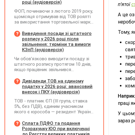
році (аудіоверсія)
п’ятої
с
ФОП, починаючи з лютого 2019 року,
А це оз
щомісяця отримував від ТОВ роялті
неробоч
за використання торговельної марки.
Усі отримані суми ФОП включав до
Тому, 
доходу платника ЄП та
Виведення посади зі штатного
оподатковував за ставкою 5%.
розпису у 2026 році після
ско
Водночас ТОВ при виплаті роялті не
звільнення: терміни та вимоги
утримувало ПДФО та ВЗ. Як зараз
свят
КЗпП (аудіоверсія)
можна виправити цю ситуацію? Чи
трив
Чи обов’язково виводити посаду зі
потрібно відображати отримані суми
пере
штатного розпису протягом 10 днів,
у декларації "єдинника" за II квартал
якщо працівник звільнився
2026 року? Чи можуть виникнути
пере
(розрахувався)?
питання з боку ДПС, якщо цього не
забо
Дивіденди ТОВ на єдиному
зробити?
комп
податку у 2026 році: авансовий
внесок і ПКУ (аудіоверсія)
Наприк
ТОВ - платник ЄП (ІІІ група, ставка
праці я
5%, без ПДВ), єдиним учасником
якого є юрособа — резидент України,
У цьому
у 2026 році планує розподілити та
зараз р
виплатити дивіденди за рахунок
Сплата ПДФО та подання
нерозподіленого прибутку 2024–2025
Розрахунку ЮО при включенні
років у сумі 15 млн грн. Які податкові
до Реєстру великих платників