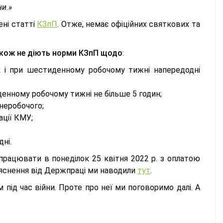
ни.»
ені статті
КЗпП
. Отже, немає офіційних святкових та
також не діють норми КЗпП щодо
:
к і при шестиденному робочому тижні напередодні
денному робочому тижні не більше 5 годин;
неробочого;
ації КМУ;
дні.
працювати в понеділок 25 квітня 2022 р. з оплатою
з’яснення від Держпраці ми наводили
тут
.
 під час війни. Проте про неї ми поговоримо далі. А