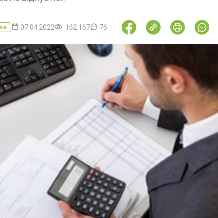
07.04.2022
162 167
76
ка