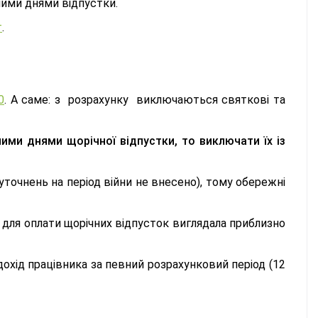
аними днями відпустки.
т
.
0
. А саме: з розрахунку виключаються святкові та
ними днями щорічної відпустки, то виключати їх із
уточнень на період війни не внесено), тому обережні
 для оплати щорічних відпусток виглядала приблизно
дохід працівника за певний розрахунковий період (12
.