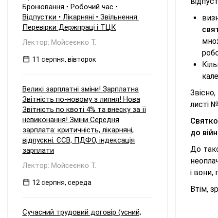
відпуст
Бронювання • Робочий час •
Відпустки • Лікарняні • Звільнення.
виз
Перевірки Держпраці і ТЦК
свя
мно
Лектор: Мойсеєнко Т.
робо
11 серпня, вівторок
Кіл
кале
Великі зарплатні зміни! Зарплатна
Звісно,
Звітність по-новому з липня! Нова
листі 
Звітність по квоті 4% та внеску за її
невиконання! Зміни Середня
Святко
зарплата: критичність, лікарняні,
до війн
відпускні. ЄСВ, ПДФО, індексація
До тако
зарплати
неоплач
Лектор: Мойсеєнко Т.
і вони,
12 серпня, середа
Втім, з
Сучасний трудовий договір (усний,