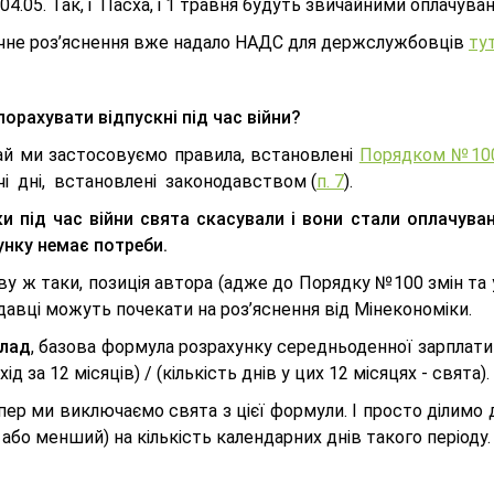
 04.05. Так, і Пасха, і 1 травня будуть звичайними оплачув
ічне роз’яснення вже надало НАДС для держслужбовців
ту
порахувати відпускні під час війни?
ай ми застосовуємо правила, встановлені
Порядком №10
чі дні, встановлені законодавством (
п. 7
).
ки під час війни свята скасували і вони стали оплачува
унку немає потреби.
ву ж таки, позиція автора (адже до Порядку №100 змін та 
давці можуть почекати на роз’яснення від Мінекономіки.
лад
, базова формула розрахунку середньоденної зарплати
хід за 12 місяців) / (кількість днів у цих 12 місяцях - свята).
ер ми виключаємо свята з цієї формули. І просто ділимо 
 або менший) на кількість календарних днів такого періоду