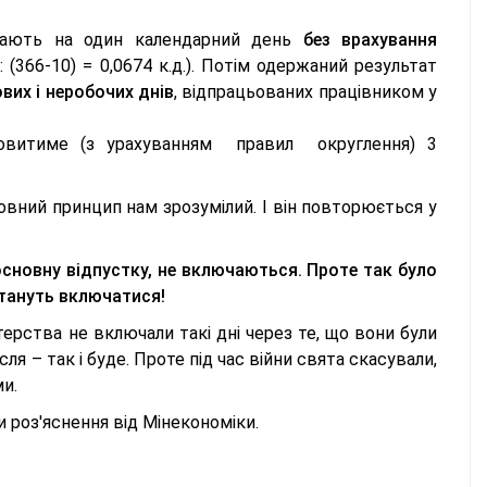
падають на один календарний день
без врахування
: (366-10) = 0,0674 к.д.). Потім одержаний результат
вих і неробочих днів
, відпрацьованих працівником у
ановитиме (з урахуванням правил округлення) 3
новний принцип нам зрозумілий. І він повторюється у
основну відпустку, не включаються. Проте так було
естануть включатися!
ерства не включали такі дні через те, що вони були
сля – так і буде. Проте під час війни свята скасували,
ми.
и роз'яснення від Мінекономіки.