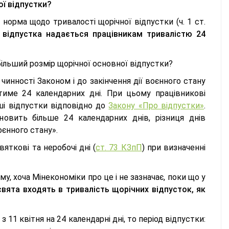
ої відпустки?
 норма щодо тривалості щорічної відпустки (ч. 1 ст.
 відпустка надається працівникам тривалістю 24
більший розмір щорічної основної відпустки?
чинності Законом і до закінчення дії воєнного стану
тиме 24 календарних дні. При цьому працівникові
нші відпустки відповідно до
Закону «Про відпустки»
.
новить більше 24 календарних днів, різниця днів
оєнного стану».
святкові та неробочі дні (
ст. 73 КЗпП
) при визначенні
му, хоча Мінекономіки про це і не зазначає, поки що у
свята входять в тривалість щорічних відпусток, як
з 11 квітня на 24 календарні дні, то період відпустки: