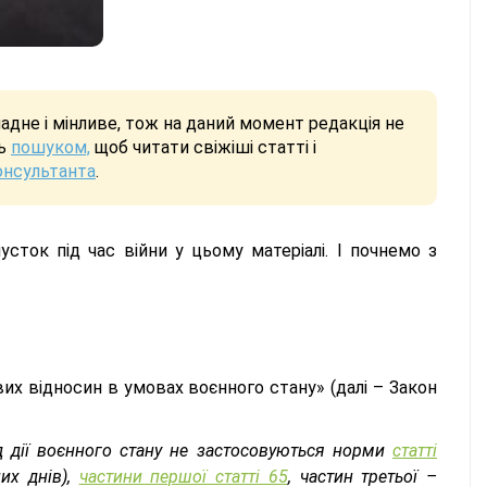
дне і мінливе, тож на даний момент редакція не
сь
пошуком,
щоб читати свіжіші статті і
онсультанта
.
сток під час війни у цьому матеріалі. І почнемо з
их відносин в умовах воєнного стану» (далі – Закон
д дії воєнного стану не застосовуються норми
статті
их днів),
частини першої статті 65
, частин третьої –