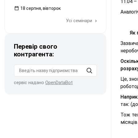
11.04 –
18 серпня, вівторок
Аналог
Усі семінари
Як 
Зазвич
Перевір свого
неробо
контрагента:
Оскіль
розрах
Це, зно
сервіс надано
OpenDataBot
робото
Наприк
так: (до
Тож теп
місяців