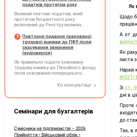
наслідки виникають у ТОВ-емітента?
податків протягом року
Як 
Великий платник податків, який
Щодо бі
протягом бюджетного року
працівн
включений до Реєстру великих
платників податків, сплачує ПДФО за
А от д
місцем попереднього обліку, а
Повторне подання сканованої
Податковий розрахунок подає за
відпус
трудової книжки до ПФУ після
новим (основним) місцем обліку
скасування звернення
Як рах
(аудіоверсія)
листи з
Як правильно подати скановану
трудову книжку до Пенсійного фонду
Наразі 
після скасування попереднього
№321/1
звернення через відсутність підпису
на титульній сторінці — надсилати
Усі консультації
Зі
ст. 9
лише виправлену сторінку чи всю
дні в ц
трудову книжку заново?
Проте 
Семінари для бухгалтерів
входять
до стаж
Сумісники на підприємстві – 2026
Так, в 
Прийняття • Військовий облік •