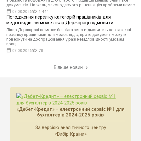
а бажають подовжити дію старого, подавши мінімальний пакет
документів. На жаль, законодавчого рішення цієї проблеми немає
07.08.2026
1 444
Погодження переліку категорій працівників для
медоглядів: чи може лікар Держпраці відмовити
Лікар Держпраці не може безпідставно відмовити в погодженні
переліку працівників для медоглядів, проте документ можуть
повернути на доопрацювання у разі невідповідності умовам
праці
07.08.2026
70
Більше новин
«Дебет-Кредит» – електронний сервіс №1 для
бухгалтерів 2024-2025 років
За версією аналітичного центру
«Вибір Країни»