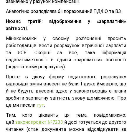
зазначено у рахунок компенсації.
Аналогічно розподіляла б і порахований ПДФО та ВЗ.
Нюанс третій: відображення у «зарплатній»
звітності.
Мінекономіки у своєму роз’ясненні просить
роботодавців вести розрахунок втраченої зарплати
та ЄСВ. Скоріш за все, така інформація
надаватиметься і в єдиній «зарплатній» звітності
(податковому розрахунку).
Проте, в діючу форму податкового розрахунку
відповідні зміни внесені не були. І дуже ймовірно, що
й не будуть внесені, адже у законотворців є плани
зробити зарплатну звітність знову щомісячною. Про
це ми писали
тут
.
Тим, кого цікавить ця тема, повідомляємо:
цей
законопроект №7233
й досі готується до другого
читання (стан документа можна відслідкувати за