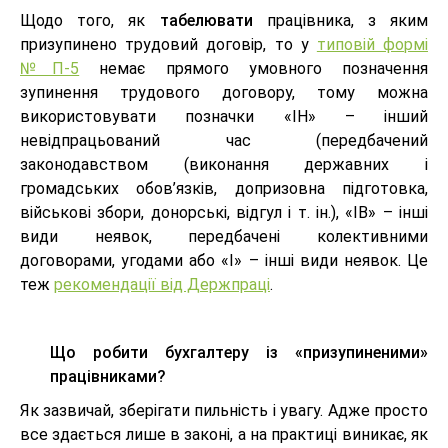
Щодо того, як
табелювати
працівника, з яким
призупинено трудовий договір, то у
типовій формі
№П-5
немає прямого умовного позначення
зупинення трудового договору, тому можна
використовувати позначки «ІН» – інший
невідпрацьований час (передбачений
законодавством (виконання державних і
громадських обов’язків, допризовна підготовка,
військові збори, донорські, відгул і т. ін.), «ІВ» – інші
види неявок, передбачені колективними
договорами, угодами або «І» – інші види неявок. Це
теж
рекомендації від Держпраці
.
Що робити бухгалтеру із «призупиненими»
працівниками?
Як зазвичай, зберігати пильність і увагу. Адже просто
все здається лише в законі, а на практиці виникає, як