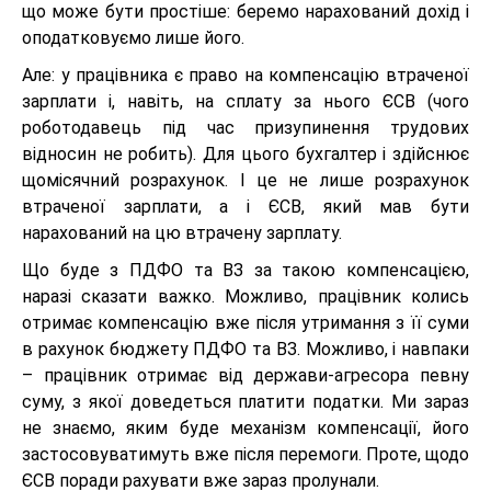
що може бути простіше: беремо нарахований дохід і
оподатковуємо лише його.
Але: у працівника є право на компенсацію втраченої
зарплати і, навіть, на сплату за нього ЄСВ (чого
роботодавець під час призупинення трудових
відносин не робить). Для цього бухгалтер і здійснює
щомісячний розрахунок. І це не лише розрахунок
втраченої зарплати, а і ЄСВ, який мав бути
нарахований на цю втрачену зарплату.
Що буде з ПДФО та ВЗ за такою компенсацією,
наразі сказати важко. Можливо, працівник колись
отримає компенсацію вже після утримання з її суми
в рахунок бюджету ПДФО та ВЗ. Можливо, і навпаки
– працівник отримає від держави-агресора певну
суму, з якої доведеться платити податки. Ми зараз
не знаємо, яким буде механізм компенсації, його
застосовуватимуть вже після перемоги. Проте, щодо
ЄСВ поради рахувати вже зараз пролунали.