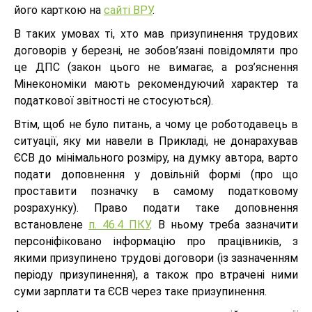
його карткою на
сайті ВРУ
.
В таких умовах ті, хто мав призупинення трудових
договорів у березні, не зобов’язані повідомляти про
це ДПС (закон цього не вимагає, а роз’яснення
Мінекономіки мають рекомендуючий характер та
податкової звітності не стосуються).
Втім, щоб не було питань, а чому це роботодавець в
ситуації, яку ми навели в Прикладі, не донарахував
ЄСВ до мінімального розміру, на думку автора, варто
подати доповнення у довільній формі (про що
проставити позначку в самому податковому
розрахунку). Право подати таке доповнення
встановлене
п. 46.4 ПКУ
. В ньому треба зазначити
персоніфіковано інформацію про працівників, з
якими призупинено трудові договори (із зазначенням
періоду призупинення), а також про втрачені ними
суми зарплати та ЄСВ через таке призупинення.