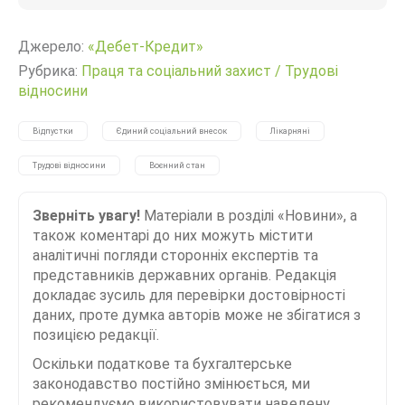
Джерело:
«Дебет-Кредит»
Рубрика:
Праця та соціальний захист
/
Трудові
відносини
Відпустки
Єдиний соціальний внесок
Лікарняні
Трудові відносини
Воєнний стан
Зверніть увагу!
Матеріали в розділі «Новини», а
також коментарі до них можуть містити
аналітичні погляди сторонніх експертів та
представників державних органів. Редакція
докладає зусиль для перевірки достовірності
даних, проте думка авторів може не збігатися з
позицією редакції.
Оскільки податкове та бухгалтерське
законодавство постійно змінюється, ми
рекомендуємо використовувати наведену