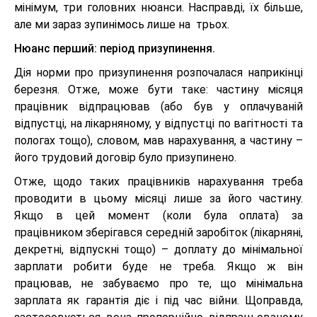
мінімум, три головних нюанси. Насправді, їх більше,
але ми зараз зупинімось лише на трьох.
Нюанс перший: період призупинення.
Дія норми про призупинення розпочалася наприкінці
березня. Отже, може бути таке: частину місяця
працівник відпрацював (або був у оплачуваній
відпустці, на лікарняному, у відпустці по вагітності та
пологах тощо), словом, мав нарахування, а частину –
його трудовий договір було призупинено.
Отже, щодо таких працівників нарахування треба
проводити в цьому місяці лише за його частину.
Якщо в цей момент (коли була оплата) за
працівником зберігався середній заробіток (лікарняні,
декретні, відпускні тощо) – доплату до мінімальної
зарплати робити буде не треба. Якщо ж він
працював, не забуваємо про те, що мінімальна
зарплата як гарантія діє і під час війни. Щоправда,