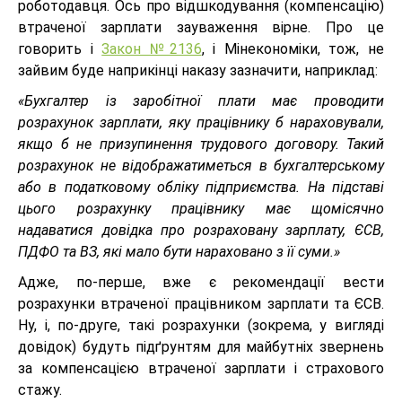
роботодавця. Ось про відшкодування (компенсацію)
втраченої зарплати зауваження вірне. Про це
говорить і
Закон №2136
, і Мінекономіки, тож, не
зайвим буде наприкінці наказу зазначити, наприклад:
«Бухгалтер із заробітної плати має проводити
розрахунок зарплати, яку працівнику б нараховували,
якщо б не призупинення трудового договору. Такий
розрахунок не відображатиметься в бухгалтерському
або в податковому обліку підприємства. На підставі
цього розрахунку працівнику має щомісячно
надаватися довідка про розраховану зарплату, ЄСВ,
ПДФО та ВЗ, які мало бути нараховано з її суми.»
Адже, по-перше, вже є рекомендації вести
розрахунки втраченої працівником зарплати та ЄСВ.
Ну, і, по-друге, такі розрахунки (зокрема, у вигляді
довідок) будуть підґрунтям для майбутніх звернень
за компенсацією втраченої зарплати і страхового
стажу.