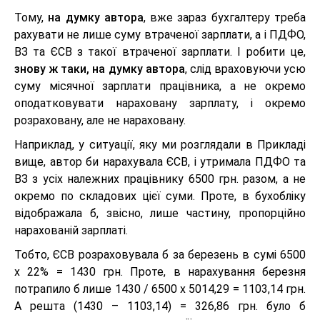
Тому,
на думку автора
, вже зараз бухгалтеру треба
рахувати не лише суму втраченої зарплати, а і ПДФО,
ВЗ та ЄСВ з такої втраченої зарплати. І робити це,
знову ж таки, на думку автора
, слід враховуючи усю
суму місячної зарплати працівника, а не окремо
оподатковувати нараховану зарплату, і окремо
розраховану, але не нараховану.
Наприклад, у ситуації, яку ми розглядали в Прикладі
вище, автор би нарахувала ЄСВ, і утримала ПДФО та
ВЗ з усіх належних працівнику 6500 грн. разом, а не
окремо по складових цієї суми. Проте, в бухобліку
відображала б, звісно, лише частину, пропорційно
нарахованій зарплаті.
Тобто, ЄСВ розраховувала б за березень в сумі 6500
х 22% = 1430 грн. Проте, в нарахування березня
потрапило б лише 1430 / 6500 х 5014,29 = 1103,14 грн.
А решта (1430 – 1103,14) = 326,86 грн. було б