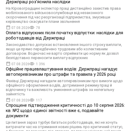
Держпраці роз'яснила наслідки
На Кіровоградщині інспектор праці дистанційно захистив права
мобілізованого військовослужбовця від незаконного
скорочення під час реорганізації підприємства, змусивши
керівництво скасувати плани звільнення
07.08.2026
78
Оплата відпускних після початку відпустки: наслідки для
роботодавців від Держпраці
Законодавство допускає встановлення іншого строку виплати,
якщо це прямо передбачено трудовим або колективним
договором. Водночас не варто сприймати цю норму як дозвіл
безпідставно переносити виплату відпускних
07.08.2026
1 396
Офіційне працевлаштування водіїв: Держпраці нагадує
автоперевізникам про штрафи та правила у 2026 році
Фахівці Держпраці нагадали автоперевізникам про вимоги щодо
офіційного оформлення водіїв, дотримання режиму праці й
відпочинку та важливість уникнення штрафів за нелегальну
зайнятість
07.08.2026
117
Спрощене підтвердження критичності до 10 серпня 2026:
кв. №2 щодо єдиної звітності вже є, подавайте
документи
Це питання зараз турбує багатьох роботодавців, які не хочуть
витрачати час на отримання нових рішень про критичний статус,