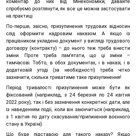
коментар до них від Мінекономіки, давайте
спробуємо розглянути, як все це можна застосувати
на практиці.
По-перше, звісно, призупинення трудових відносин
слід оформити кадровим наказом. А якщо із
працівником укладено документ у вигляді трудового
договору (контракту) – до нього теж треба внести
зміни. Проте треба пам’ятати, що ці зміни –
тимчасові. Тобто, в обох документах, і в наказі, і в
додатковій угоді (за необхідності) треба чітко
зазначити, скільки триватиме таке призупинення!
Період тривалості призупинення може бути як
фіксований (наприклад, з 24 березня по 24 квітня
2022 року), так і без зазначення конкретної дати, але
із наведенням події, коли він закінчиться (наприклад,
з 1 квітня по дату скасування/припинення воєнного
стану в Україні).
Що буде підставою для такого наказу? Якщо