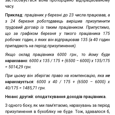
застосовується вона пропорційно відпрацьованому
часу.
Приклад:
працівник у березні до 23 числа працював, а
з 24 березня роботодавець вирішив призупинити
трудовий договір із таким працівником. Припустимо,
що за графіком березня у такого працівника 175
робочих годин, з яких він відпрацював 135 (а 40 годин
припадають на період призупинення).
Якщо оклад працівника 6000 грн., то йому буде
нараховано
: 6000 х 135 / 175 + (6500 – 6000) х 135/175
= 5014,29 грн.
При цьому він зберігає право на компенсацію, яка
не
нараховується
: 6000 х 40 / 175 + (6500 – 6000) х
40/175 = 1485,71 грн.
Нюанс другий: оподаткування доходів працівника.
З одного боку, як ми пам’ятаємо, нарахувань за період
призупинення в бухобліку не буде. Тож, здавалося б,