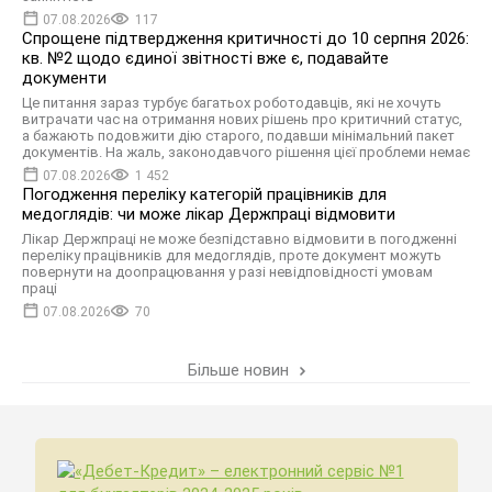
07.08.2026
117
Спрощене підтвердження критичності до 10 серпня 2026:
кв. №2 щодо єдиної звітності вже є, подавайте
документи
Це питання зараз турбує багатьох роботодавців, які не хочуть
витрачати час на отримання нових рішень про критичний статус,
а бажають подовжити дію старого, подавши мінімальний пакет
документів. На жаль, законодавчого рішення цієї проблеми немає
07.08.2026
1 452
Погодження переліку категорій працівників для
медоглядів: чи може лікар Держпраці відмовити
Лікар Держпраці не може безпідставно відмовити в погодженні
переліку працівників для медоглядів, проте документ можуть
повернути на доопрацювання у разі невідповідності умовам
праці
07.08.2026
70
Більше новин