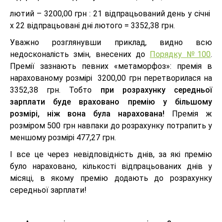
лютий – 3200,00 грн : 21 відпрацьований день у січні
х 22 відпрацьовані дні лютого = 3352,38 грн.
Уважно розглянувши приклад, видно всю
недосконалість змін, внесених до
Порядку №100
.
Премії зазнають певних «метаморфоз»: премія в
нарахованому розмірі 3200,00 грн перетворилася на
3352,38 грн. Тобто
при розрахунку середньої
зарплати буде враховано премію у більшому
розмірі, ніж вона була нарахована!
Премія ж
розміром 500 грн навпаки до розрахунку потрапить у
меншому розмірі 477,27 грн.
І все це через невідповідність днів, за які премію
було нараховано, кількості відпрацьованих днів у
місяці, в якому премію додають до розрахунку
середньої зарплати!