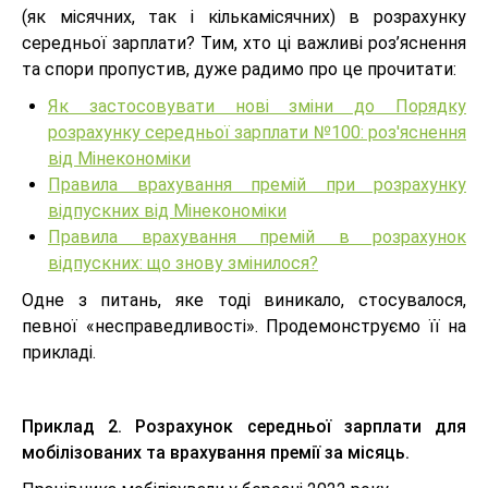
(як місячних, так і кількамісячних) в розрахунку
середньої зарплати? Тим, хто ці важливі роз’яснення
та спори пропустив, дуже радимо про це прочитати:
Як застосовувати нові зміни до Порядку
розрахунку середньої зарплати №100: роз'яснення
від Мінекономіки
Правила врахування премій при розрахунку
відпускних від Мінекономіки
Правила врахування премій в розрахунок
відпускних: що знову змінилося?
Одне з питань, яке тоді виникало, стосувалося,
певної «несправедливості». Продемонструємо її на
прикладі.
Приклад 2. Розрахунок середньої зарплати для
мобілізованих та врахування премії за місяць.