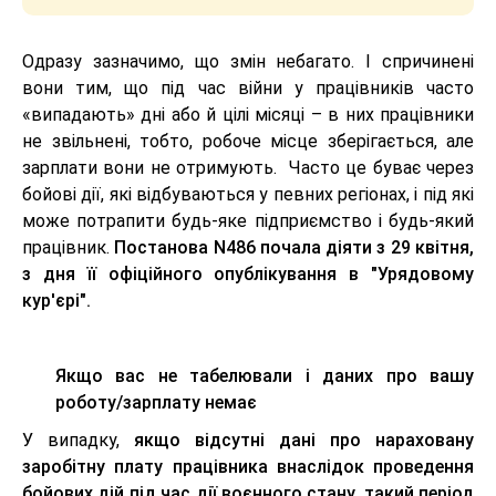
Одразу зазначимо, що змін небагато. І спричинені
вони тим, що під час війни у працівників часто
«випадають» дні або й цілі місяці – в них працівники
не звільнені, тобто, робоче місце зберігається, але
зарплати вони не отримують. Часто це буває через
бойові дії, які відбуваються у певних регіонах, і під які
може потрапити будь-яке підприємство і будь-який
працівник.
Постанова N486 почала діяти з 29 квітня,
з дня її офіційного опублікування в "Урядовому
кур'єрі".
Якщо вас не табелювали і даних про вашу
роботу/зарплату немає
У випадку,
якщо відсутні дані про нараховану
заробітну плату працівника внаслідок проведення
бойових дій під час дії воєнного стану, такий період