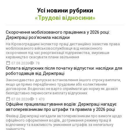
Усі новини рубрики
«Трудові відносини»
Скорочення мобілізованого працівника у 2026 році:
Держпраці роз'яснила наслідки
На Кіровоградщині інспектор праці дистанційно захистив права
мобілізованого військовослужбовця від незаконного
скорочення під час реорганізації підприємства, змусивши
керівництво скасувати плани звільнення
07.08.2026
78
Оплата відпускних після початку відпустки: наслідки для
роботодавців від Держпраці
Законодавство допускає встановлення іншого строку виплати,
якщо це прямо передбачено трудовим або колективним
договором. Водночас не варто сприймати цю норму як дозвіл
безпідставно переносити виплату відпускних
07.08.2026
1 470
Офіційне працевлаштування водіїв: Держпраці нагадує
автоперевізникам про штрафи та правила у 2026 році
Фахівці Держпраці нагадали автоперевізникам про вимоги щодо
офіційного оформлення водіїв, дотримання режиму праці й
відпочинку та важливість уникнення штрафів за нелегальну
зайнятість