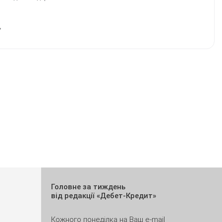
Головне за тиждень
від редакції «Дебет-Кредит»
Кожного понеділка на Ваш e-mail