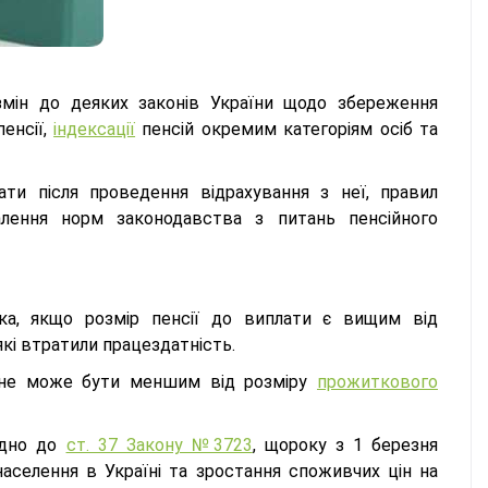
мін до деяких законів України щодо збереження
пенсії,
індексації
пенсій окремим категоріям осіб та
ти після проведення відрахування з неї, правил
налення норм законодавства з питань пенсійного
а, якщо розмір пенсії до виплати є вищим від
кі втратили працездатність.
ти не може бути меншим від розміру
прожиткового
ідно до
ст. 37 Закону №3723
, щороку з 1 березня
аселення в Україні та зростання споживчих цін на