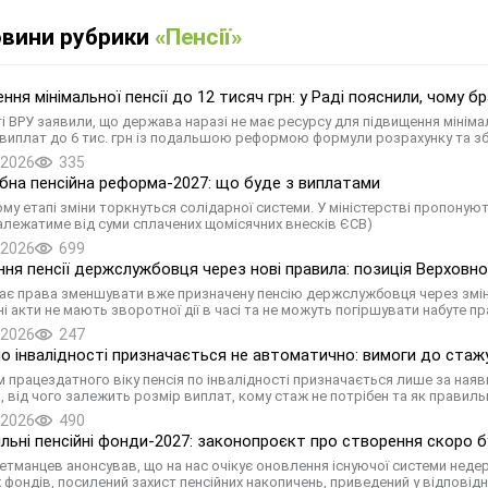
овини рубрики
«Пенсії»
ння мінімальної пенсії до 12 тисяч грн: у Раді пояснили, чому 
ті ВРУ заявили, що держава наразі не має ресурсу для підвищення мінімал
 виплат до 6 тис. грн із подальшою реформою формули розрахунку та з
.2026
335
на пенсійна реформа-2027: що буде з виплатами
у етапі зміни торкнуться солідарної системи. У міністерстві пропонують 
алежатиме від суми сплачених щомісячних внесків ЄСВ)
.2026
699
ня пенсії держслужбовця через нові правила: позиція Верховн
ає права зменшувати вже призначену пенсію держслужбовця через змін
ні акти не мають зворотної дії в часі та не можуть погіршувати набуте п
.2026
247
по інвалідності призначається не автоматично: вимоги до стажу
м працездатного віку пенсія по інвалідності призначається лише за наявн
, від чого залежить розмір виплат, кому стаж не потрібен та як прави
.2026
490
льні пенсійні фонди-2027: законопроєкт про створення скоро 
етманцев анонсував, що на нас очікує оновлення існуючої системи неде
х фондів, посилений захист пенсійних накопичень, приведений у відповідн