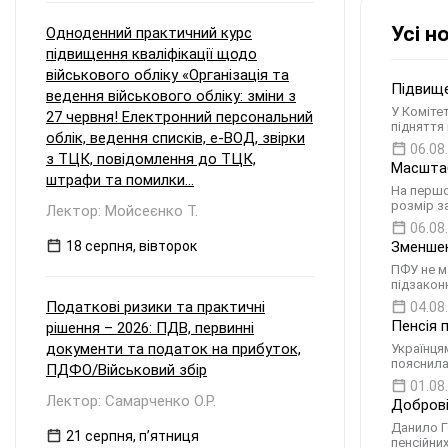
Усі н
Одноденний практичний курс
підвищення кваліфікації щодо
військового обліку «Організація та
Підвище
ведення військового обліку: зміни з
У Коміте
27 червня! Електронний персональний
підняття
облік, ведення списків, е-ВОД, звірки
06.08
з ТЦК, повідомлення до ТЦК,
Масштаб
штрафи та помилки...
На першом
розмір з
Лектор: Мойсеєнко Т.
06.08
18 серпня, вівторок
Зменшен
ПФУ не м
підзакон
Податкові ризики та практичні
04.08
Пенсія 
рішення – 2026: ПДВ, первинні
документи та податок на прибуток,
Українця
пояснила
ПДФО/Військовий збір
01.08
Лектор: Самарченко О.Р.
Доброві
Данило Г
21 серпня, пʼятниця
пенсійни