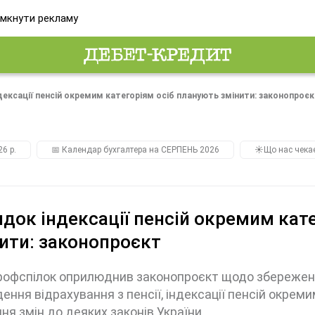
мкнути рекламу
ексації пенсій окремим категоріям осіб планують змінити: законопроє
26 р.
📅 Календар бухгалтера на СЕРПЕНЬ 2026
☀️Що нас чека
док індексації пенсій окремим кат
ити: законопроєкт
офспілок оприлюднив законопроєкт щодо збереження
ення відрахування з пенсії, індексації пенсій окрем
ня змін до деяких законів України