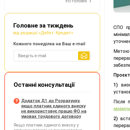
Усі головні
Головне за тиждень
СПО п
від редакції «Дебет-Кредит»
мінімал
уточнен
Кожного понеділка на Ваш e-mail
Метою 
перера
забезпе
Проєкт
Останні консультації
1)
визн
установ
Додаток Д1 до Розрахунку,
Після 
якщо платник єдиного внеску
мініму
не використовує працю ФО на
умовах трудового договору
2)
вста
Якщо платник єдиного внеску у
перера