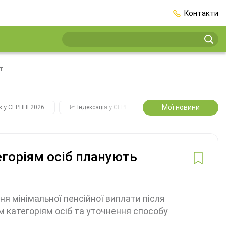
Контакти
кт
Мої новини
є у СЕРПНІ 2026
📈 Індексація у СЕРПНІ
2️⃣0️⃣2️⃣7️⃣ Усі ключові
егоріям осіб планують
 мінімальної пенсійної виплати після
им категоріям осіб та уточнення способу