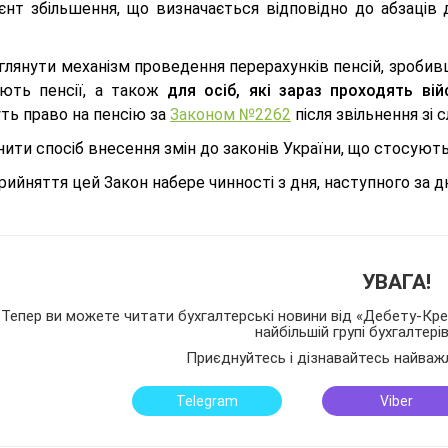
ієнт збільшення, що визначається відповідно до абзаців 
лянути механізм проведення перерахунків пенсій, зробивш
ють пенсії, а також
для осіб, які зараз проходять ві
ть право на пенсію за
Законом №2262
після звільнення зі 
ити спосіб внесення змін до законів України, що стосують
прийняття цей Закон набере чинності з дня, наступного за д
УВАГА!
Тепер ви можете читати бухгалтерські новини від «Дебету-Кред
найбільшій групі бухгалтері
Приєднуйтесь і дізнавайтесь найваж
Telegram
Viber