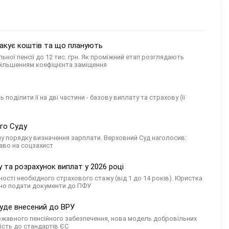
бракує коштів та що планують
ьної пенсії до 12 тис. грн. Як проміжний етап розглядають
більшенням коефіцієнта заміщення
поділити її на дві частини - базову виплату та страхову (її
ого Суду
у порядку визначення зарплати. Верховний Суд наголосив:
раво на соцзахист
 та розрахунок виплат у 2026 році
ості необхідного страхового стажу (від 1 до 14 років). Юристка
льно подати документи до ПФУ
буде внесений до ВРУ
ржавного пенсійного забезпечення, нова модель добровільних
ість до стандартів ЄС