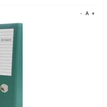
-
A
+