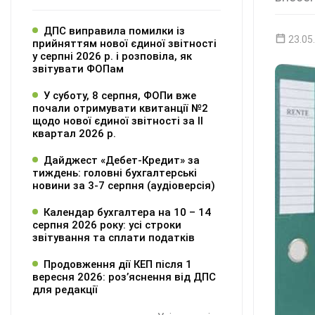
ДПС виправила помилки із
23.05
прийняттям нової єдиної звітності
у серпні 2026 р. і розповіла, як
звітувати ФОПам
У суботу, 8 серпня, ФОПи вже
почали отримувати квитанції №2
щодо нової єдиної звітності за ІІ
квартал 2026 р.
Дайджест «Дебет-Кредит» за
тиждень: головні бухгалтерські
новини за 3-7 серпня (аудіоверсія)
Календар бухгалтера на 10 – 14
серпня 2026 року: усі строки
звітування та сплати податків
Продовження дії КЕП після 1
вересня 2026: розʼяснення від ДПС
для редакції