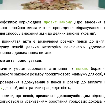
рофспілок оприлюднив
проєкт Закону
„Про внесення з
ьної пенсійної виплати після проведення відрахування з 
ня способу внесення змін до деяких законів України".
прийняття акта є визначення розміру пенсії до випла
хунку пенсій деяким категоріям пенсіонерів, удоско
чення з деяких інших питань.
ом акта пропонується:
ачити умови звернення стягнення на
пенсію
боржник
леного законом розміру прожиткового мінімуму для осіб, я
проведення відрахування з пенсії її розмір до випла
му
для осіб, які втратили працездатність;
новити, що
пенсії, призначені держслужбовцям
відпов
ховуються із урахуванням зростання грошових доходів н