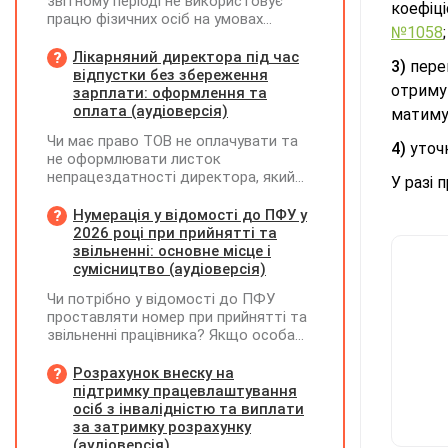
звітному періоді не використовує
коефіц
працю фізичних осіб на умовах
№1058
;
трудового договору (контракту) або
на інших умовах, передбачених
Лікарняний директора під час
3)
перег
законодавством, Додаток Д1/
відпустки без збереження
отриму
Додаток ФІЗ-Д1 за відповідний
зарплати: оформлення та
період не подається
оплата (аудіоверсія)
матиму
Чи має право ТОВ не оплачувати та
4)
уточн
не оформлювати листок
непрацездатності директора, який
У разі 
перебуває у відпустці без
збереження заробітної плати під час
Нумерація у відомості до ПФУ у
призупинення діяльності
2026 році при прийнятті та
підприємства?
звільненні: основне місце і
сумісництво (аудіоверсія)
Чи потрібно у відомості до ПФУ
проставляти номер при прийнятті та
звільненні працівника? Якщо особа
одночасно працювала за основним
місцем роботи та за сумісництвом,
Розрахунок внеску на
чи рахується це як два роботодавці?
підтримку працевлаштування
осіб з інвалідністю та виплати
за затримку розрахунку
(аудіоверсія)