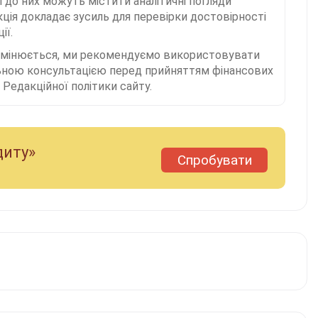
і до них можуть містити аналітичні погляди
ція докладає зусиль для перевірки достовірності
ії.
 змінюється, ми рекомендуємо використовувати
льною консультацією перед прийняттям фінансових
Редакційної політики сайту.
диту»
Спробувати