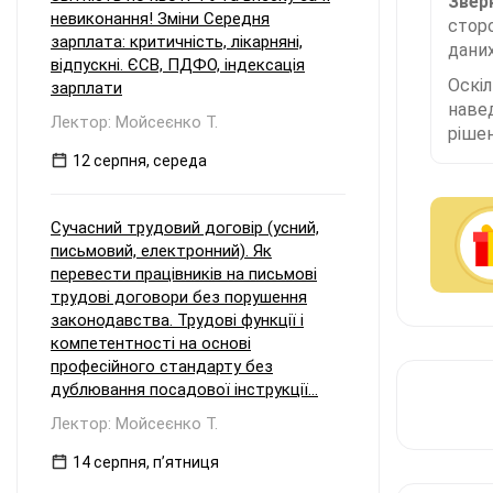
Зверн
невиконання! Зміни Середня
сторо
зарплата: критичність, лікарняні,
даних
відпускні. ЄСВ, ПДФО, індексація
Оскі
зарплати
наве
Лектор: Мойсеєнко Т.
рішен
12 серпня, середа
Сучасний трудовий договір (усний,
письмовий, електронний). Як
перевести працівників на письмові
трудові договори без порушення
законодавства. Трудові функції і
компетентності на основі
професійного стандарту без
дублювання посадової інструкції...
Лектор: Мойсеєнко Т.
14 серпня, пʼятниця