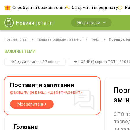
Спробувати безкоштовно
Оформити передплату
Ви
Новини і статті
Всі розділи
Новини і статті
Праця та соціальний захист
Пенсії
Порядок інд
ВАЖЛИВІ ТЕМИ
🔉Підсумки тижня. 3-7 серпня
💔 НОВИЙ (!) перелік ТОТ з 24.06.
Поставити запитання
Поря
фахівцям редакції «Дебет-Кредит»
змін
Моє запитання
СПО пр
провед
Головне
внесен