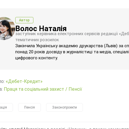
Автор
Волос Наталія
заступник керівника електронних сервісів редакції «Де
тематичних розсилок
Закінчила Українську академію друкарства (Львів) за с
понад 20 років досвіду в журналістиці та медіа, спеціал
цифрового контенту.
ло:
«Дебет-Кредит»
а:
Праця та соціальний захист
/
Пенсії
ація
Пенсія
Законопроекти