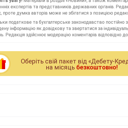
іть увагу!
Матеріали в розділі «Новини», а також коментар
нніх експертів та представників державних органів. Редак
, проте думка авторів може не збігатися з позицією редакц
льки податкове та бухгалтерське законодавство постійно
дену інформацію як довідкову та звертатися за індивідуа
ь. Редакція здійснює модерацію коментарів відповідно до 
Оберiть свiй пакет вiд «Дебету-Кре
на мiсяць
безкоштовно!