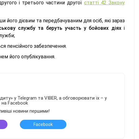
другого і третього частини другої
статті 42 Закону
и його дієвим та передбачуваним для осіб, які зараз
йськову службу та беруть участь у бойових діях
і
служби;
ся пенсійного забезпечення.
нем його опублікування.
иту» у Telegram та VIBER, а обговорювати їх – у
в на Facebook
ливіші новини першими!
Facebook