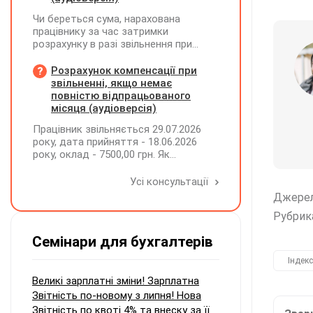
Чи береться сума, нарахована
працівнику за час затримки
розрахунку в разі звільнення при
обчсиленні середньомісячної
заробітної плати (винагороди), для
Розрахунок компенсації при
розрахунку внеску на підтримку
звільненні, якщо немає
працевлаштування осіб з
повністю відпрацьованого
інвалідністю?
місяця (аудіоверсія)
Працівник звільняється 29.07.2026
року, дата прийняття - 18.06.2026
року, оклад - 7500,00 грн. Як
розрахувати компенсацію трьох
невикористаних днів відпустки при
Усі консультації
звільненні?
Джере
Рубрик
Семінари для бухгалтерів
Індекс
Великі зарплатні зміни! Зарплатна
Звітність по-новому з липня! Нова
Звітність по квоті 4% та внеску за її