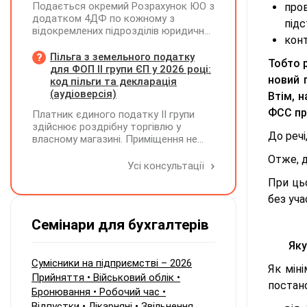
Подається окремий Розрахунок ЮО з
про
2026 року підприємство придбало
додатком 4ДФ по кожному з
новий інвертор і власними силами
підс
відокремлених підрозділів юридичної
встановило його замість
кон
особи, не уповноважених
несправного. Як відобразити ці
нараховувати, утримувати і
Пільга з земельного податку
операції в бухобліку та які виникають
Тобто 
сплачувати (перераховувати)
для ФОП ІІ групи ЄП у 2026 році:
наслідки з ПДВ?
новий 
податок на доходи фізичних осіб до
код пільги та декларація
бюджету
(аудіоверсія)
Втім, 
ФСС пр
Платник єдиного податку ІІ групи
здійснює роздрібну торгівлю у
До речі
власному магазині. Приміщення не
здає в оренду, право власності на
Отже, 
земельну ділянку має як ФОП. Як
Усі консультації
правильно застосувати пільгу з
При ц
земельного податку? Подано форму
без уча
№20-ОПП на магазин і землю. Чи
необхідно подавати декларацію з
Семінари для бухгалтерів
земельного податку та який код
пільги зазначати?
Яку
Сумісники на підприємстві – 2026
Як міні
Прийняття • Військовий облік •
постан
Бронювання • Робочий час •
Відпустки • Лікарняні • Звільнення.