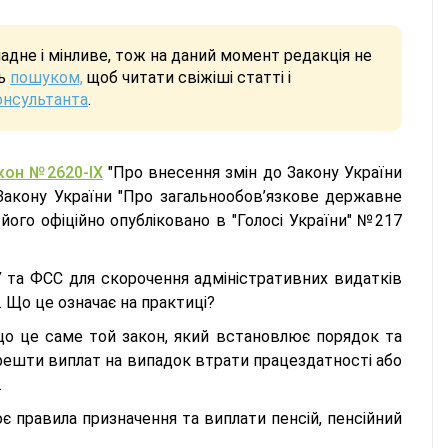
дне і мінливе, тож на даний момент редакція не
сь
пошуком,
щоб читати свіжіші статті і
онсультанта
.
кон №2620-IX
"Про внесення змін до Закону України
Закону України "Про загальнообов’язкове державне
 його офіційно опубліковано в "Голосі України" №217
 та ФСС для скорочення адміністративних видатків
 Що це означає на практиці?
 що це саме той закон, який встановлює порядок та
 решти виплат на випадок втрати працездатності або
.
є правила призначення та виплати пенсій, пенсійний