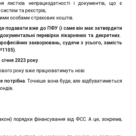
ня листків непрацездатності і документів, що є
 систем та реєстрів;
ими особами страхових коштів.
де подавати вже до ПФУ (і саме він має затвердити
окументальні перевірки лікарняних та декретних.
професійних захворювань, судячи з усього, замість
№1105).
 січня 2023 року
.
нового року вже працюватимуть нові.
не потрібна
. Точніше вона буде, але відбуватиметься
Фондів.
аконі) порядки фінансування від ФСС. А це, зокрема,