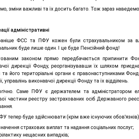
мо, зміни важливі та їх досить багато. Тож зараз наведемо
ації адміністративні
аніше ФСС та ПФУ кожен були страхувальником за вл
альник буде лише один. І це буде Пенсійний фонд!
ованим законом прямо передбачається припинити Фонд
вчої дирекції Фонду, реорганізувавши їх шляхом приєдн
и та його територіальні органи є правонаступниками Фонд
ї, управлінь виконавчої дирекції Фонду та їх відділень.
огічно. Саме ПФУ є держателем та адміністратором ел
вої частини реєстру застрахованих осіб Державного реєс
вання.
У тепер буде здійснювати (крім вже існуючих обов'язків)
начення страхових виплат та надання соціальних послуг;
філактику нещасних випадків;