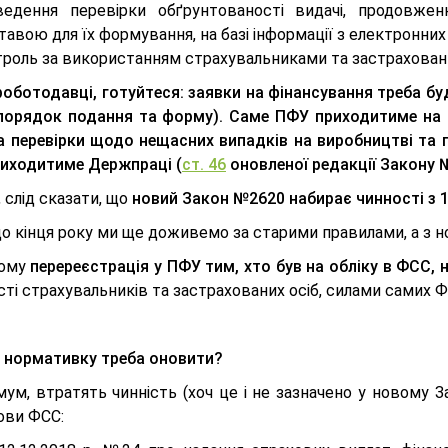
ведення перевірки обґрунтованості видачі, продовжен
тавою для їх формування, на базі інформації з електронних
троль за використанням страхувальниками та застрахован
роботодавці, готуйтеся: заявки на фінансування треба бу
порядок подання та форму). Саме ПФУ приходитиме на д
на перевірки щодо нещасних випадків на виробництві та 
иходитиме Держпраці (
ст. 46
оновленої редакції Закону 
, слід сказати, що
новий Закон №2620 набирає чинності з 1
до кінця року ми ще доживемо за старими правилами, а з 
ьому
перереєстрація у ПФУ тим, хто був на обліку в ФСС, 
сті страхувальників та застрахованих осіб, силами самих 
 нормативку треба оновити?
мум, втратять чинність (хоч це і не зазначено у новому З
ови ФСС: