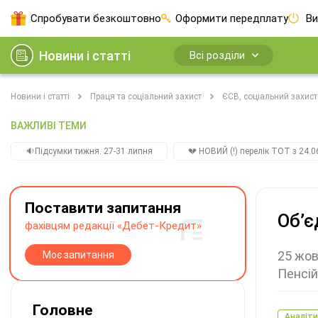
Спробувати безкоштовно
Оформити передплату
Ви
Новини і статті
Всі розділи
Новини і статті
Праця та соціальний захист
ЄСВ, соціальний захист
ВАЖЛИВІ ТЕМИ
🔉Підсумки тижня. 27-31 липня
💔 НОВИЙ (!) перелік ТОТ з 24.06
Поставити запитання
Об’є
фахівцям редакції «Дебет-Кредит»
25 жов
Моє запитання
Пенсій
Головне
Аналіти