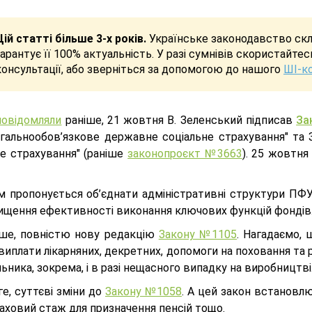
Цій статті більше 3-х років.
Українське законодавство скла
гарантує її 100% актуальність. У разі сумнівів скористайте
консультації, або зверніться за допомогою до нашого
ШІ-к
повідомляли
раніше, 21 жовтня В. Зеленський підписав
За
агальнообов’язкове державне соціальне страхування" та 
не страхування" (раніше
законопроєкт №3663
). 25 жовтня
м пропонується об’єднати адміністративні структури ПФУ
вищення ефективності виконання ключових функцій фондів.
ше, повністю нову редакцію
Закону №1105
. Нагадаємо,
виплати лікарняних, декретних, допомоги на поховання та
ьника, зокрема, і в разі нещасного випадку на виробництві
е, суттєві зміни до
Закону №1058
. А цей закон встановлю
раховий стаж для призначення пенсій тощо.