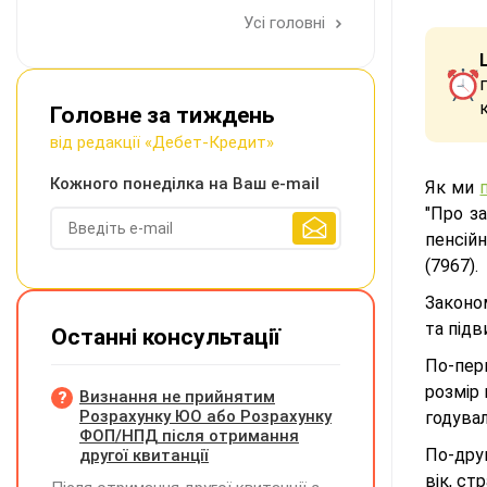
Усі головні
Головне за тиждень
від редакції «Дебет-Кредит»
Кожного понеділка на Ваш e-mail
Як ми
"Про з
пенсій
(7967).
Законо
та під
Останні консультації
По-пер
розмір 
Визнання не прийнятим
Розрахунку ЮО або Розрахунку
годувал
ФОП/НПД після отримання
По-друг
другої квитанції
вік, ст