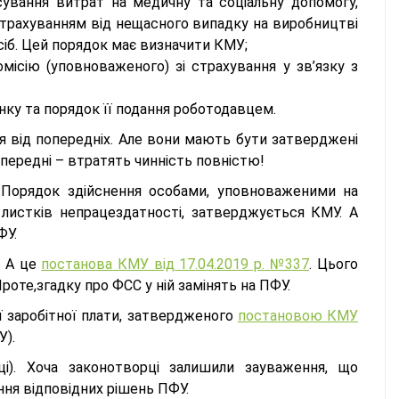
сування витрат на медичну та соціальну допомогу,
трахуванням від нещасного випадку на виробництві
іб. Цей порядок має визначити КМУ;
ісію (уповноваженого) зі страхування у зв’язку з
нку та порядок її подання роботодавцем.
я від попередніх. Але вони мають бути затверджені
передні – втратять чинність повністю!
 Порядок здійснення особами, уповноваженими на
листків непрацездатності, затверджується КМУ. А
ФУ.
. А це
постанова КМУ від 17.04.2019 р. №337
. Цього
Проте,згадку про ФСС у ній замінять на ПФУ.
ї заробітної плати, затвердженого
постановою КМУ
У).
і). Хоча законотворці залишили зауваження, що
ння відповідних рішень ПФУ.