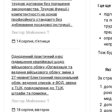
трудові договори без порушення
І це щ
законодавства. Трудові функції і
під
компетентності на основі
професійного стандарту без
та п
дублювання посадової інструкції...
тру
прац
Лектор: Мойсеєнко Т.
опр
14 серпня, пʼятниця
непр
Тож бу
Одноденний практичний курс
підвищення кваліфікації щодо
військового обліку «Організація та
Які
ведення військового обліку: зміни з
27 червня! Електронний персональний
За стр
облік, ведення списків, е-ВОД, звірки
доп
з ТЦК, повідомлення до ТЦК,
рокі
штрафи та помилки...
мед
Лектор: Мойсеєнко Т.
допо
18 серпня, вівторок
допо