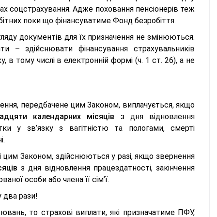
жах соцстрахування. Адже поховання пенсіонерів теж
бітних поки що фінансуватиме Фонд безробіття.
гляду документів для їх призначення не змінюються.
ти – здійснювати фінансування страхувальників
 в тому числі в електронній формі (ч. 1 ст. 26), а не
чення, передбачене цим Законом, виплачується, якщо
адцяти календарних місяців
з дня відновлення
стки у зв’язку з вагітністю та пологами, смерті
і.
ні цим Законом, здійснюються у разі, якщо звернення
сяців
з дня відновлення працездатності, закінчення
ваної особи або члена її сім’ї.
у два рази!
вань, то страхові виплати, які призначатиме ПФУ,