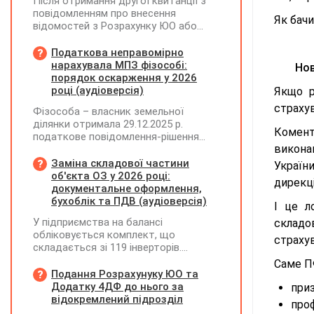
Після отримання другої квитанції з
повідомленням про внесення
Як бачи
відомостей з Розрахунку ЮО або
Розрахунку ФОП/НПД до Реєстру
застрахованих осіб, на підставі
Податкова неправомірно
камеральної перевірки Розрахунок
нарахувала МПЗ фізособі:
Нов
може бути не прийнятим, якщо його
порядок оскарження у 2026
було подано з порушенням вимог
році (аудіоверсія)
Якщо р
страхув
Фізособа – власник земельної
ділянки отримала 29.12.2025 р.
Комент
податкове повідомлення-рішення
викона
(ППР) від 30.06.2025 р. про
нарахування МПЗ за весь 2024 рік.
Заміна складової частини
Україн
При цьому земельна ділянка була
об'єкта ОЗ у 2026 році:
дирекці
передана в оренду приватному
документальне оформлення,
підприємству за договором від
бухоблік та ПДВ (аудіоверсія)
І це л
01.01.2024 р., однак право оренди
У підприємства на балансі
складо
зареєстровано у Держреєстрі
обліковується комплект, що
речових прав на нерухоме майно
страху
складається зі 119 інверторів.
лише 01.04.2024 р. Як оскаржити ППР,
Комплект введено в експлуатацію у
щоб МПЗ було нараховано лише за
Саме ПФ
грудні 2024 року, при його придбанні
Подання Розрахунуку ЮО та
січень – березень 2024 року?
було сформовано ПК з ПДВ. У червні
Додатку 4ДФ до нього за
приз
2026 року один з інверторів вийшов з
відокремлений підрозділ
про
ладу та ремонту не підлягає. У липні