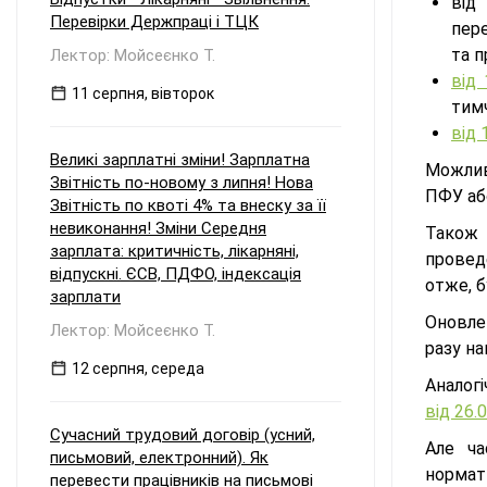
від
Перевірки Держпраці і ТЦК
пер
та п
Лектор: Мойсеєнко Т.
від 
11 серпня, вівторок
тим
від 
Великі зарплатні зміни! Зарплатна
Можлив
Звітність по-новому з липня! Нова
ПФУ аб
Звітність по квоті 4% та внеску за її
невиконання! Зміни Середня
Також
зарплата: критичність, лікарняні,
провед
відпускні. ЄСВ, ПДФО, індексація
отже, 
зарплати
Оновле
Лектор: Мойсеєнко Т.
разу на
12 серпня, середа
Аналогі
від 26.
Сучасний трудовий договір (усний,
Але ча
письмовий, електронний). Як
нормат
перевести працівників на письмові