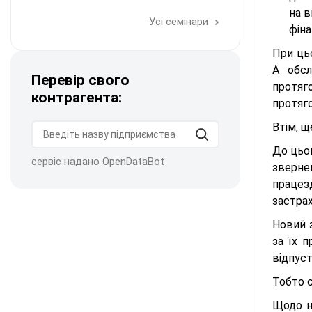
на в
Усі семінари
фіна
При ць
А обсл
Перевір свого
протя
контрагента:
протяго
Втім, щ
До цьо
сервіс надано
OpenDataBot
зверне
працез
застрах
Новий з
за їх 
відпуст
Тобто 
Щодо н