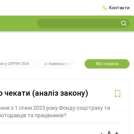
Контакти
Мої новини
ає у СЕРПНІ 2026
📈 Індексація у СЕРПНІ
2️⃣0️⃣2️⃣7️⃣ Усі ключо
о чекати (аналіз закону)
ння з 1 січня 2023 року Фонду соцстраху та
отодавців та працівників?
-
A
+