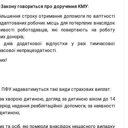
о Закону говориться про доручення КМУ:
більшення строку отримання допомоги по вагітності
 адаптованих робочих місць для потерпілих внаслідок
ивості роботодавців, які повертають на роботу
их донорів;
 днів додаткової відпустки у разі тимчасової
часової непрацездатності.
них!
і ПФУ надаватимуться такі види страхових виплат:
за хворою дитиною, догляд за дитиною віком до 14
ріод надання реабілітаційної допомоги, за наявності
 дитиною;
их та осіб, які померли внаслідок нещасного випадку