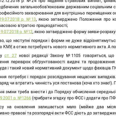
 12.12.2018 р. №24 про надання страхових виплат, фінан
едбачених загальнообов'язковим державним соціальним с
рофесійного захворювання для внутрішньо переміщених ос
19.07.2018 р. №13
, якою затверджено Положення про ком
часовою втратою працездатності;
19.07.2018 р. №12
, якою затверджено форму заяви-розраху
о, що наступні порядки і форми не дуже відрізнятимутьс
о КМУ, а отже потребують нового нормативного акта. А по
 у
ст. 27
нової редакції Закону №1105 говориться, що
ення перевірок обґрунтованості видачі та продовження 
буде і такий новий нормативний документ щодо фахівців П
ння потребує і порядок розслідування нещасних випадків
вряд чи втратить чинність уся постанова (хоча хто знає!). 
чні зміни треба внести і до Порядку обчислення середньо
09.2001 р. №1266
(прибрати згадку про ФСС і додати про ПФ
су на оновлення залишається мало (майже два місяц
ивно-правові та розпорядчі акти ФСС діють до затвердже