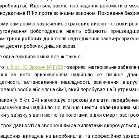
иробництві). Йдеться, звісно, про надання допомоги в ме
нсуватиме ПФУ, проте за іншим законом. Поховання безро
ому сам розмір зазначених страхових виплат і строки роз
уговування роботодавців навіть обіцяють пришвидши
гом
трьох робочих днів
після надходження заяви-розрахунку,
м десяти робочих днів, як зараз.
е одна важлива зміна все ж таки є!
го
ч. 5 ст. 33 Закону №1105
говорила: матеріальне забезпе
ння за його призначенням надійшло не пізніше
дван
датності, встановлення інвалідності, закінчення відпу
ованої особи або члена сім’ї, який перебував на її утриманн
акон (ч. 5 ст. 24) наголошує: страхові виплати, передбаче
призначенням надійшло не пізніше
шести календарних мі
ки у зв’язку з вагітністю та пологами, з дня смерті застрахо
строк давності за зверненням за виплатами скорочується 
ещасних випадків на виробництві та професійних захворю