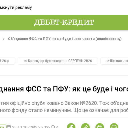
мкнути рекламу
Об’єднання ФСС та ПФУ: як це буде і чого чекати (аналіз закону)
.26 р.
📅 Календар бухгалтера на СЕРПЕНЬ 2026
☀️Що нас чек
днання ФСС та ПФУ: як це буде і чог
тня офіційно опубліковано Закон №2620. Тож об’єдна
ного фонду стало неминучим. Що це означає для роб
25.10.2022
25 039
4
ка