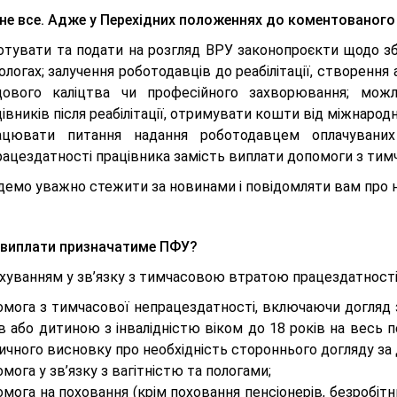
е не все. Адже у Перехідних положеннях до коментованог
готувати та подати на розгляд ВРУ законопроєкти щодо з
ологах; залучення роботодавців до реабілітації, створення
дового каліцтва чи професійного захворювання; можл
івників після реабілітації, отримувати кошти від міжнародн
ацювати питання надання роботодавцем оплачуваних
ацездатності працівника замість виплати допомоги з тим
демо уважно стежити за новинами і повідомляти вам про 
 виплати призначатиме ПФУ?
ахуванням у зв’язку з тимчасовою втратою працездатност
омога з тимчасової непрацездатності, включаючи догляд 
в або дитиною з інвалідністю віком до 18 років на весь пе
ичного висновку про необхідність стороннього догляду за
мога у зв’язку з вагітністю та пологами;
мога на поховання (крім поховання пенсіонерів, безробітн