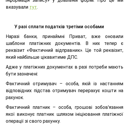
інформація запису» у довільній формі. Про це ми
вказували
тут
.
У разі сплати податків третіми особами
Наразі банки, принаймні Приват, вже оновили
шаблони платіжних документів. В них тепер є
реквізит «Фактичний відправник». Це той реквізит,
який найбільше цікавитиме ДПС.
Адже у платіжних документах в разі потреби мають
бути зазначені:
Фактичний отримувач – особа, якій із настанням
відповідних підстав отримувач перерахує кошти на
рахунок
.
Фактичний платник – особа, грошові зобов'язання
якої виконує платник шляхом ініціювання платіжної
операції зі свого рахунку.