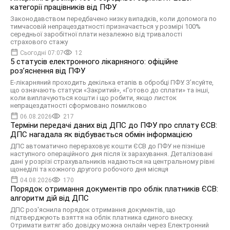
категорії працівників від ПФУ
Законодавством передбачено низку випадків, коли допомога по
тимчасовій непрацездатності призначається у розмірі 100%
середньої заробітної плати незалежно від тривалості
страхового стажу
Сьогодні 07:07
12
5 статусів електронного лікарняного: офіційне
роз’яснення від ПФУ
Е-лікарняний проходить декілька етапів в обробці ПФУ. З’ясуйте,
що означають статуси «Закритий», «Готово до сплати» та інші,
коли виплачуються кошти і що робити, якщо листок
непрацездатності сформовано помилково
06.08.2026
217
Терміни передачі даних від ДПС до ПФУ про сплату ЄСВ:
ДПС нагадала як відбувається обмін інформацією
ДПС автоматично перераховує кошти ЄСВ до ПФУ не пізніше
наступного операційного дня після їх зарахування. Деталізовані
дані у розрізі страхувальників надаються на центральному рівні
щонеділі та кожного другого робочого дня місяця
04.08.2026
170
Порядок отримання документів про облік платників ЄСВ:
алгоритм дій від ДПС
ДПС роз'яснила порядок отримання документів, що
підтверджують взяття на облік платника єдиного внеску.
Отримати витяг або довідку можна онлайн через Електронний