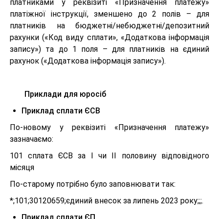
платниками у реквізиті «Призначення платежу»
платіжної інструкції, зменшено до 2 полів – для
платників на бюджетні/небюджетні/депозитний
рахунки («Код виду сплати», «Додаткова інформація
запису») та до 1 поля – для платників на єдиний
рахунок («Додаткова інформація запису»).
Приклади для юросіб
Приклад сплати ЄСВ
По-новому у реквізиті «Призначення платежу»
зазначаємо:
101 сплата ЄСВ за І чи ІІ половину відповідного
місяця
По-старому потрібно було заповнювати так:
*;101;30120659;єдиний внесок за липень 2023 року;;;.
Приклад сплати ЄП