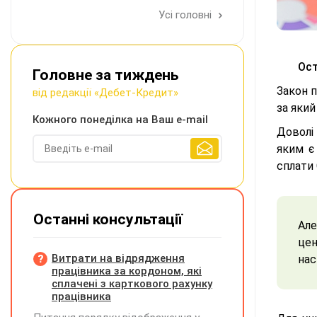
Усі головні
Ост
Головне за тиждень
Закон п
від редакції «Дебет-Кредит»
за яки
Кожного понеділка на Ваш e-mail
Доволі
яким є
сплати 
Останні консультації
Але
цен
Витрати на відрядження
нас
працівника за кордоном, які
сплачені з карткового рахунку
працівника