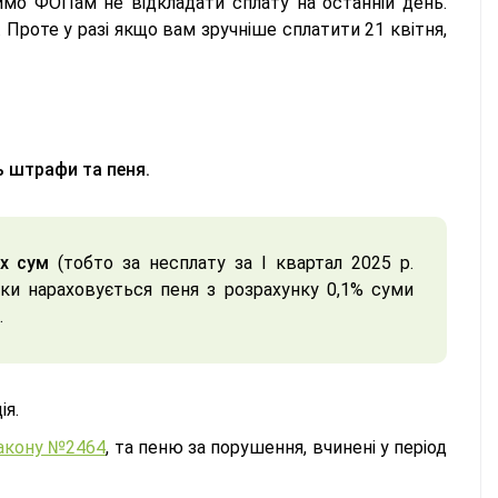
имо ФОПам не відкладати сплату на останній день.
 Проте у разі якщо вам зручніше сплатити 21 квітня,
ь штрафи та пеня.
х сум
(тобто за несплату за І квартал 2025 р.
и нараховується пеня з розрахунку 0,1% суми
.
ія.
 Закону №2464
, та пеню за порушення, вчинені у період