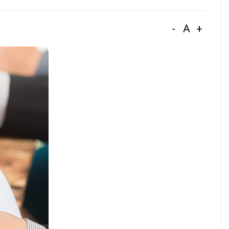
-
A
+