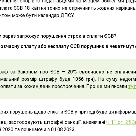
икнення спорів із податківцями за місцем обліку ми рад
лата ЄСВ 18 квітня точно не спричинить жодних нарікань.
нтом може бути календар ДПСУ.
 зараз загрожує порушення строків сплати ЄСВ?
воєчасну сплату або несплату ЄСВ порушників чекатимут
раф за Законом про ЄСВ –
20% своєчасно не сплачени
імальний розмір штрафу буде
1056 грн
)
.
На суму недоїмк
оплати за кожен день прострочення. Про це ми писали
тут
рих порушень щодо сплати ЄСВ у пригоді буде ця інформац
вці застосовують штрафні санкції, визначені
ч. 11 ст. 25
3.2020 та починаючи з 01.08.2023.