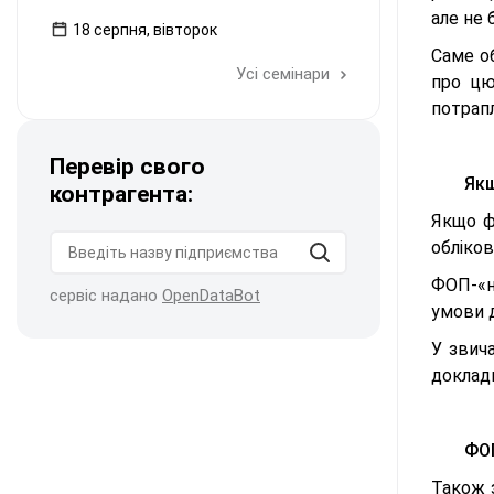
але не
18 серпня, вівторок
Саме о
Усі семінари
про ц
потрапл
Перевір свого
Якщ
контрагента:
Якщо ф
обліко
ФОП-«н
сервіс надано
OpenDataBot
умови д
У звича
доклад
ФОП
Також 