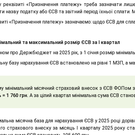
у реквізиті «Призначення платежу» треба зазначати лише
и назву податку або ЄСВ та звітний період їхньої сплати.
зиті «Призначення платежу» зазначаємо:
щодо ЄСВ для спла
імальний та максимальний розмір ЄСВ за І квартал
ном про Держбюджет на 2025 рік, з 1 січня розмір мінімаль
ьну базу нарахування ЄСВ встановлено на рівні 1 МЗП, а 
му
мінімальний місячний страховий внесок з ЄСВ ФОПом за
 = 1 760 грн.
А за цілий квартал мінімальна сума ЄСВ стано
альна місячна база для нарахування ЄСВ у 2025 році дорі
го страхового внеску за місяць І кварталу 2025 року ста