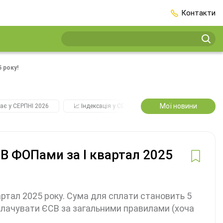
Контакти
 року!
Мої новини
ає у СЕРПНІ 2026
📈 Індексація у СЕРПНІ
2️⃣0️⃣2️⃣7️⃣ Усі ключо
СВ ФОПами за І квартал 2025
вартал 2025 року. Сума для сплати становить 5
сплачувати ЄСВ за загальними правилами (хоча