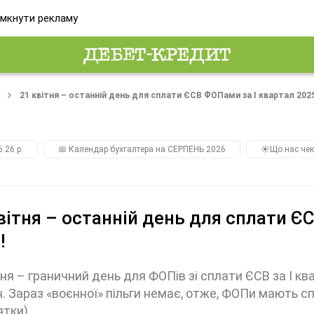
мкнути рекламу
21 квітня – останній день для сплати ЄСВ ФОПами за І квартал 2025
.26 р.
📅 Календар бухгалтера на СЕРПЕНЬ 2026
☀️Що нас чек
вітня – останній день для сплати Є
!
тня – граничний день для ФОПів зі сплати ЄСВ за І к
н. Зараз «воєнної» пільги немає, отже, ФОПи мають 
ятки)