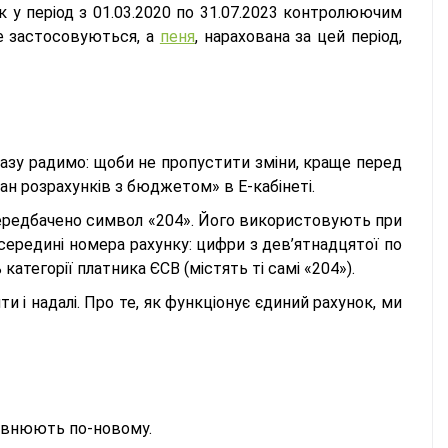
 у період з 01.03.2020 по 31.07.2023 контролюючим
не застосовуються, а
пеня
, нарахована за цей період,
разу радимо: щоби не пропустити зміни, краще перед
ан розрахунків з бюджетом» в Е-кабінеті.
передбачено символ «204». Його використовують при
 середині номера рахунку: цифри з дев’ятнадцятої по
тегорії платника ЄСВ (містять ті самі «204»).
и і надалі. Про те, як функціонує єдиний рахунок, ми
аповнюють по-новому.