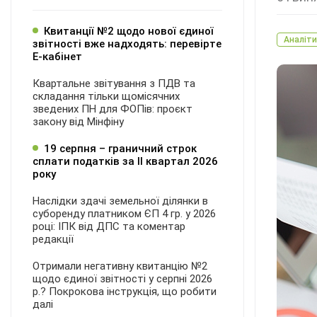
Квитанції №2 щодо нової єдиної
Аналіти
звітності вже надходять: перевірте
Е-кабінет
Квартальне звітування з ПДВ та
складання тільки щомісячних
зведених ПН для ФОПів: проєкт
закону від Мінфіну
19 серпня – граничний строк
сплати податків за ІI квартал 2026
року
Наслідки здачі земельної ділянки в
суборенду платником ЄП 4 гр. у 2026
році: ІПК від ДПС та коментар
редакції
Отримали негативну квитанцію №2
щодо єдиної звітності у серпні 2026
р.? Покрокова інструкція, що робити
далі