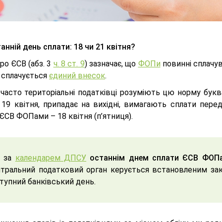
анній день сплати: 18 чи 21 квітня?
ро ЄСВ (абз. 3
ч. 8 ст. 9
) зазначає, що
ФОПи
повинні сплачув
й сплачується
єдиний внесок
.
 часто територіальні податківці розуміють цю норму букв
 19 квітня, припадає на вихідні, вимагають сплати пере
ЄСВ ФОПами – 18 квітня (п’ятниця).
за
календарем ДПСУ
останнім днем сплати ЄСВ ФОПам
тральний податковий орган керується встановленим за
тупний банківський день.