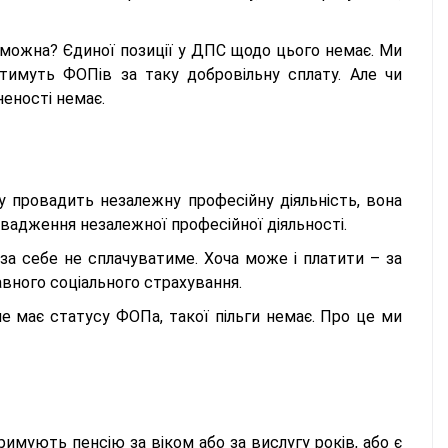
 можна? Єдиної позиції у ДПС щодо цього немає. Ми
атимуть ФОПів за таку добровільну сплату. Але чи
неності немає.
 провадить незалежну професійну діяльність, вона
овадження незалежної професійної діяльності.
а себе не сплачуватиме. Хоча може і платити – за
авного соціального страхування.
не має статусу ФОПа, такої пільги немає. Про це ми
имують пенсію за віком або за вислугу років, або є