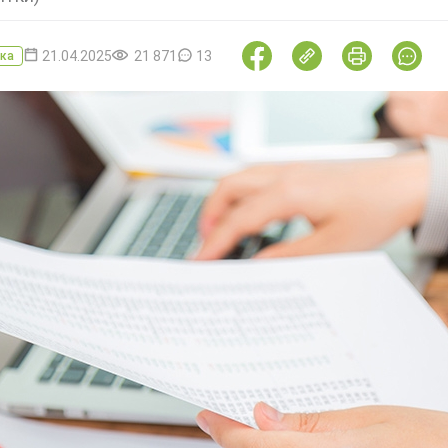
21.04.2025
21 871
13
ка