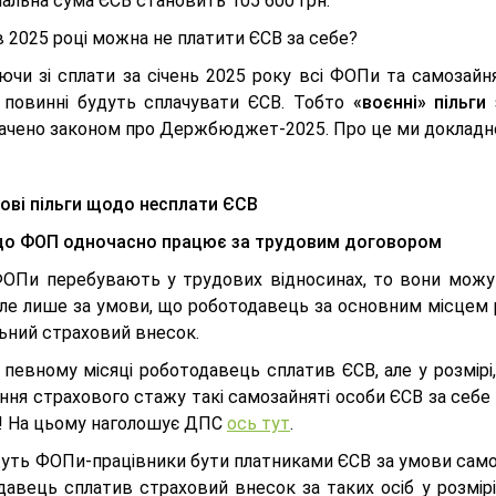
альна сума ЄСВ становить 105 600 грн.
в 2025 році можна не платити ЄСВ за себе?
ючи зі сплати за січень 2025 року всі ФОПи та самозайн
 повинні будуть сплачувати ЄСВ. Тобто
«воєнні» пільги
ачено законом про Держбюджет-2025. Про це ми докладн
ові пільги щодо несплати ЄСВ
ФОП одночасно працює за трудовим договором
ОПи перебувають у трудових відносинах, то вони можуть
Але лише за умови, що роботодавець за основним місцем р
льний страховий внесок.
 певному місяці роботодавець сплатив ЄСВ, але у розмірі
ня страхового стажу такі самозайняті особи ЄСВ за себе 
! На цьому наголошує ДПС
ось тут
.
ть ФОПи-працівники бути платниками ЄСВ за умови самості
давець сплатив страховий внесок за таких осіб у розмірі