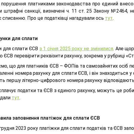
а порушення платниками законодавства про єдиний внесок
 штрафні санкції, визначені ч. 11 ст. 25 Закону №2464, 
є списанню. Про це податківці нагадували ось
тут
.
унки для сплати
и для сплати ЄСВ
з 1 січня 2025 року не змінилися
. Але що
 ЄСВ перевірити реквізити рахунку, зокрема у рубриці «Ст
ємо, що для платників ЄСВ – ФОПів та самозайнятих осіб 
ленні номера рахунку для сплати ЄСВ, і він знаходиться у
ь першу літерно-цифрового номера рахунку відповідають ка
 сплачує податки та ЄСВ з єдиного рахунку, можуть це робит
ідали
тут
.
вила заповнення платіжок для сплати ЄСВ
 грудня 2023 року платіжки для сплати податків та ЄСВ з