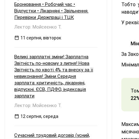
Бронювання • Робочий час •
Тобто 
Відпустки • Лікарняні • Звільнення.
наводит
Перевірки Держпраці і ТЦК
У рекві
Лектор: Мойсеєнко Т.
11 серпня, вівторок
Мін
За Зако
Великі зарплатні зміни! Зарплатна
Звітність по-новому з липня! Нова
Мінімал
Звітність по квоті 4% та внеску за її
невиконання! Зміни Середня
зарплата: критичність, лікарняні,
відпускні. ЄСВ, ПДФО, індексація
То
зарплати
22%
Лектор: Мойсеєнко Т.
12 серпня, середа
Максим
місячно
Сучасний трудовий договір (усний,