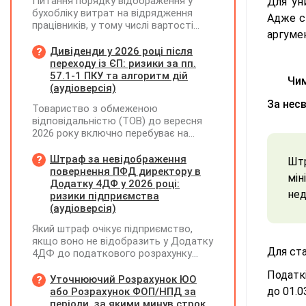
Питання порядку відображення у
Для ун
бухобліку витрат на відрядження
Адже сп
працівників, у тому числі вартості
аргуме
проживання в готелі, яке сплачено з
карткового рахунку працівника та
Дивіденди у 2026 році після
підтвердження таких операцій
переходу із ЄП: ризики за пп.
первинними документами, належать
57.1-1 ПКУ та алгоритм дій
Чим
до компетенції Мінфіну
(аудіоверсія)
За нес
Товариство з обмеженою
відповідальністю (ТОВ) до вересня
2026 року включно перебуває на
спрощеній системі оподаткування
(єдиний податок, 3 група, ставка 5%,
Штраф за невідображення
Шт
неплатник ПДВ). З 1 жовтня 2026
повернення ПФД директору в
мін
року підприємство переходить на
Додатку 4ДФ у 2026 році:
нед
загальну систему оподаткування
ризики підприємства
(стає платником податку на
(аудіоверсія)
прибуток). За результатами
Який штраф очікує підприємство,
діяльності у періоді 2024–2025 років
якщо воно не відобразить у Додатку
(під час перебування на спрощеній
Для ста
4ДФ до податкового розрахунку
системі) підприємство отримало
повернення поворотної фінансової
чистий прибуток, сума
Податкі
допомоги (ПФД) директору?
Уточнюючий Розрахунок ЮО
нерозподіленого прибутку в балансі
до 01.0
або Розрахунок ФОП/НПД за
становить 18 млн грн. Наприкінці
періоди, за якими минув строк
2026 року (вже після переходу на