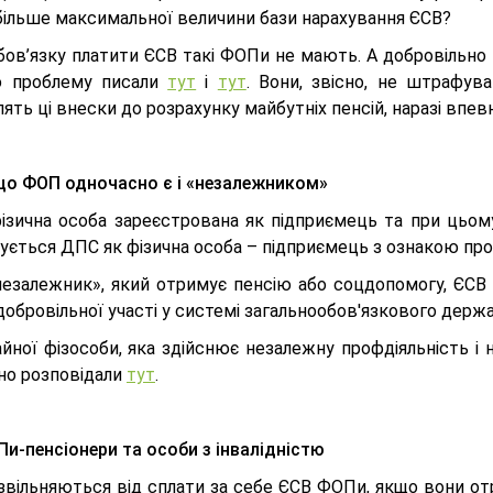
 більше максимальної величини бази нарахування ЄСВ?
бов’язку платити ЄСВ такі ФОПи не мають. А добровільно
ю проблему писали
тут
і
тут
. Вони, звісно, не штрафув
ять ці внески до розрахунку майбутніх пенсій, наразі впев
о ФОП одночасно є і «незалежником»
ізична особа зареєстрована як підприємець та при цьому
вується ДПС як фізична особа – підприємець з ознакою пр
езалежник», який отримує пенсію або соцдопомогу, ЄСВ з
обровільної участі у системі загальнообов'язкового держ
йної фізособи, яка здійснює незалежну профдіяльність і 
но розповідали
тут
.
и-пенсіонери та особи з інвалідністю
звільняються від сплати за себе ЄСВ ФОПи, якщо вони отр