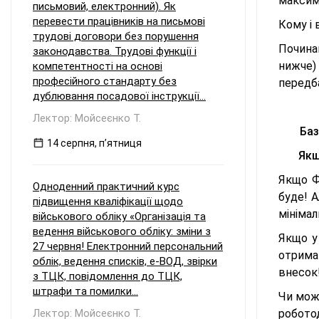
максим
письмовий, електронний). Як
перевести працівників на письмові
Кому і 
трудові договори без порушення
Почина
законодавства. Трудові функції і
нижче)
компетентності на основі
професійного стандарту без
передб
дублювання посадової інструкції...
Лектор: Мойсеєнко Т.
Баз
14 серпня, пʼятниця
Якщо 
Якщо Ф
Одноденний практичний курс
буде! 
підвищення кваліфікації щодо
мініма
військового обліку «Організація та
ведення військового обліку: зміни з
Якщо у
27 червня! Електронний персональний
отриман
облік, ведення списків, е-ВОД, звірки
внесок
з ТЦК, повідомлення до ТЦК,
штрафи та помилки...
Чи можу
Лектор: Мойсеєнко Т.
робото