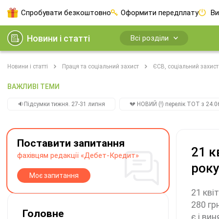
Спробувати безкоштовно
Оформити передплату
Ви
Новини і статті
Всі розділи
Новини і статті
Праця та соціальний захист
ЄСВ, соціальний захист
ВАЖЛИВІ ТЕМИ
🔉Підсумки тижня. 27-31 липня
💔 НОВИЙ (!) перелік ТОТ з 24.06
Поставити запитання
21 к
фахівцям редакції «Дебет-Кредит»
року
Моє запитання
21 кві
280 гр
Головне
є і вин