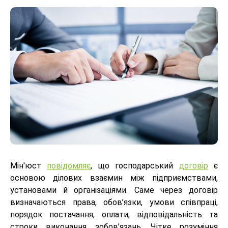
Мін'юст
повідомляє
, що господарський
договір
є
основою ділових взаємин між підприємствами,
установами й організаціями. Саме через договір
визначаються права, обов’язки, умови співпраці,
порядок постачання, оплати, відповідальність та
строки виконання зобов’язань. Чітке розуміння