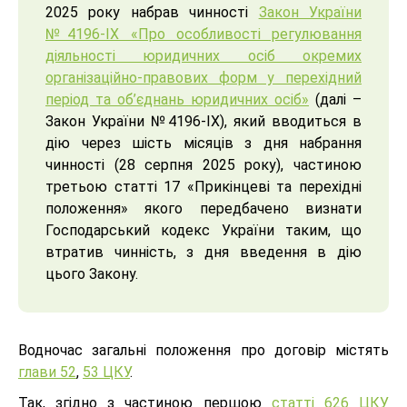
2025 року набрав чинності
Закон України
№4196-IX «Про особливості регулювання
діяльності юридичних осіб окремих
організаційно-правових форм у перехідний
період та об’єднань юридичних осіб»
(далі –
Закон України №4196-IX), який вводиться в
дію через шість місяців з дня набрання
чинності (28 серпня 2025 року), частиною
третьою статті 17 «Прикінцеві та перехідні
положення» якого передбачено визнати
Господарський кодекс України таким, що
втратив чинність, з дня введення в дію
цього Закону.
Водночас загальні положення про договір містять
глави 52
,
53 ЦКУ
.
Так, згідно з частиною першою
статті 626 ЦКУ