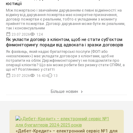
юстиції
Між пожертвою і звичайним даруванням є певні відмінності: на
відміну від дарування пожертва має конкретне призначення,
договір пожертви є реальним, тобто є укладеним з моменту
прийняття пожертви. Договір дарування може бути як реальним,
так і консенсуальним
23.07.2026
124
Як укласти договір з клієнтом, щоб не стати суб’єктом
фінмоніторингу: поради від адвоката і зразки договорів
Як фахівець, який надає бухгалтерські послуги (ФОП або
«незалежник») має укладати договори з клієнтами, щоб не
потрапити на облік Держфінмоніторингу і не повідомляти про
операції клієнтів? Що він може робити без ризику стати СПФМ, а
що ні? Розглянемо у статті
23.07.2026
16 434
13
Більше новин
«Дебет-Кредит» – електронний сервіс №1 для