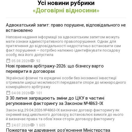
Усі новини рубрики
«Договірні відносини»
Адвокатський запит: право порушене, відповідального не
встановлено
Неповне надання інформації за адвокатським запитом можуть
мати ознаки адміністративного правопорушення. Однак для
притягнення до відповідальності недостатньо встановити сам
факт порушення — потрібно належно ідентифікувати посадову
особу, яка його допустила
05.08.2026
92
Нові правила арбітражу-2026: що бізнесу варто
перевірити в договорах
Українські фізичні та юридичні особи без іноземної інвестиції
отримали ширші можливості передавати спори до міжнародного
комерційного арбітражу
04.08.2026
101
З 30 липня запрацюють зміни до ЦКУ в частині
регулювання факторингу за Законом №4863-IX
Закон від 29.04.2026 №4863-IX визначає договір факторингу як
окремий вид цивільного договору, встановлює вимоги до нього
й визначає права та обов’язки сторін договору факторингу
24.07.2026
1 605
Пожертва чи дарування: розʼяснення Міністерства