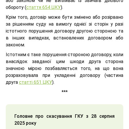
або законом чи не випливає із звичаїв ділового
обороту (
стаття 654 ЦКУ
).
Крім того, договір може бути змінено або розірвано
за рішенням суду на вимогу однієї зі сторін у разі
істотного порушення договору другою стороною та
в інших випадках, встановлених договором або
законом.
Істотним є таке порушення стороною договору, коли
внаслідок завданої цим шкоди друга сторона
значною мірою позбавляється того, на що вона
розраховувала при укладенні договору (частина
друга
статті 651 ЦКУ
).
***
Головне про скасування ГКУ з 28 серпня
2025 року