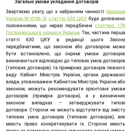
Загальні умови укладання договорів
Звертаємо увагу, що з набранням чинності
Законом
України №4196-IX
статтю 630 ЦКУ
буде доповнено
положеннями, що наразі передбачені
статтею 179
Господарського кодексу України
. Так, частина перша
статті 630 ЦКУ в редакції цього Закону
передбачатиме, що законом або договором може
бути встановлено, що окремі умови договорів
визначаються відповідно до типових умов договорів
(типових договорів) та примірних договорів певного
виду. Кабінет Міністрів України, органи державної
влади, уповноважені Кабінетом Міністрів України або
законом, можуть рекомендувати орієнтовні умови
договорів (примірні договори), а у визначених
законом випадках – затверджувати типові
договори. Сторони не можуть відступати від змісту
типових умов договорів (типових договорів), але
мають право конкретизувати їх. Сторони мають
право за взаємною згодою змінювати окремі умови,