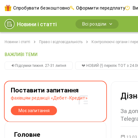
Спробувати безкоштовно
Оформити передплату
Ви
Новини і статті
Всі розділи
Новини і статті
Право і відповідальність
Контролюючі органи і пере
ВАЖЛИВІ ТЕМИ
🔉Підсумки тижня. 27-31 липня
💔 НОВИЙ (!) перелік ТОТ з 24.06
Поставити запитання
Дізн
фахівцям редакції «Дебет-Кредит»
За доп
Моє запитання
Telegr
Головне
13.03