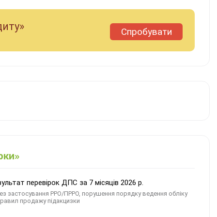
диту»
Спробувати
рки»
льтат перевірок ДПС за 7 місяців 2026 р.
ез застосування РРО/ПРРО, порушення порядку ведення обліку
правил продажу підакцизки