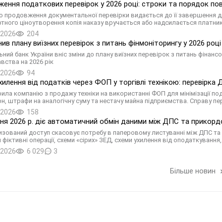
ення податкових перевірок у 2026 році: строки та порядок по
о продовження документальної перевірки видається до її завершення д
тного ціноутворення копія наказу вручається або надсилається платник
.2026
204
нив плану виїзних перевірок з питань фінмоніторингу у 2026 році
ьний банк України вніс зміни до плану виїзних перевірок з питань фінан
вства на 2026 рік
.2026
94
хилення від податків через ФОП у торгівлі технікою: перевірка
ила компанію з продажу техніки на використанні ФОП для мінімізації по
грн, штрафи на аналогічну суму та нестачу майна підприємства. Справу
.2026
158
пня 2026 р. діє автоматичний обмін даними між ДПС та прикорд
зований доступ скасовує потребу в паперовому листуванні між ДПС
 фіктивні операції, схеми «сірих» ЗЕД, схеми ухилення від оподаткуван
.2026
6 029
3
Більше новин