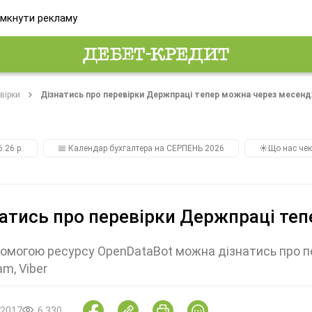
мкнути рекламу
вірки
Дізнатись про перевірки Держпраці тепер можна через месен
.26 р.
📅 Календар бухгалтера на СЕРПЕНЬ 2026
☀️Що нас чек
атись про перевірки Держпраці те
омогою ресурсу OpenDataBot можна дізнатись про пе
am, Viber
.2017
6 330