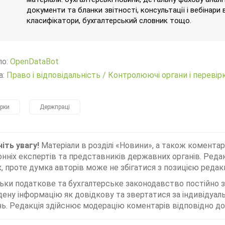
документи та бланки звітності, консультації і вебінари 
класифікатори, бухгалтерський словник тощо.
ло:
OpenDataBot
а:
Право і відповідальність
/
Контролюючі органи і перевір
ірки
Держпраці
іть увагу!
Матеріали в розділі «Новини», а також коментар
нніх експертів та представників державних органів. Редак
, проте думка авторів може не збігатися з позицією редакц
льки податкове та бухгалтерське законодавство постійно
дену інформацію як довідкову та звертатися за індивідуа
ь. Редакція здійснює модерацію коментарів відповідно до 