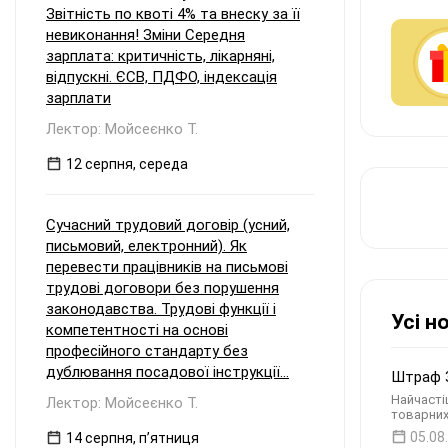
Звітність по квоті 4% та внеску за її
невиконання! Зміни Середня
зарплата: критичність, лікарняні,
відпускні. ЄСВ, ПДФО, індексація
зарплати
Лектор: Мойсеєнко Т.
12 серпня, середа
Сучасний трудовий договір (усний,
письмовий, електронний). Як
перевести працівників на письмові
трудові договори без порушення
законодавства. Трудові функції і
Усі н
компетентності на основі
професійного стандарту без
дублювання посадової інструкції...
Штраф 3
Найчасті
Лектор: Мойсеєнко Т.
товарних
05.08
14 серпня, пʼятниця