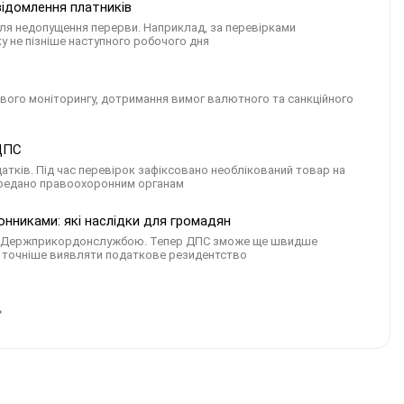
відомлення платників
ля недопущення перерви. Наприклад, за перевірками
у не пізніше наступного робочого дня
сового моніторингу, дотримання вимог валютного та санкційного
 ДПС
датків. Під час перевірок зафіксовано необлікований товар на
 передано правоохоронним органам
онниками: які наслідки для громадян
 та Держприкордонслужбою. Тепер ДПС зможе ще швидше
ня, точніше виявляти податкове резидентство