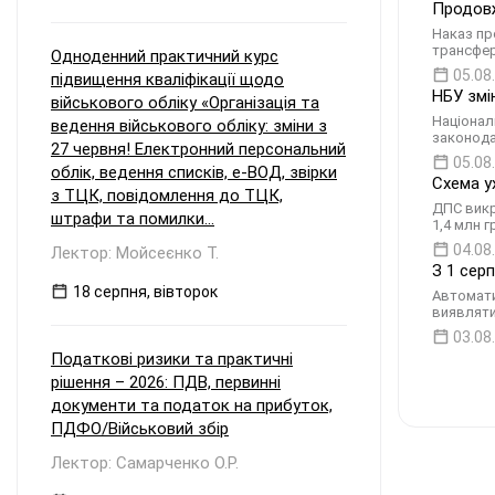
Продовж
Наказ пр
трансфер
Одноденний практичний курс
05.08
підвищення кваліфікації щодо
НБУ змі
військового обліку «Організація та
Націонал
ведення військового обліку: зміни з
законода
27 червня! Електронний персональний
05.08
облік, ведення списків, е-ВОД, звірки
Схема у
з ТЦК, повідомлення до ТЦК,
ДПС викр
штрафи та помилки...
1,4 млн 
04.08
Лектор: Мойсеєнко Т.
З 1 сер
18 серпня, вівторок
Автомати
виявляти
03.08
Податкові ризики та практичні
рішення – 2026: ПДВ, первинні
документи та податок на прибуток,
ПДФО/Військовий збір
Лектор: Самарченко О.Р.