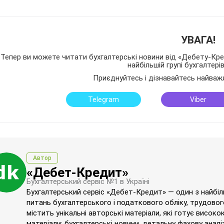
УВАГА!
Тепер ви можете читати бухгалтерські новини від «Дебету-Кред
найбільшій групі бухгалтері
Приєднуйтесь і дізнавайтесь найваж
Telegram
Viber
Автор
«Дебет-Кредит»
Бухгалтерський сервіс №1 в Україні
Бухгалтерський сервіс «Дебет-Кредит» — один з найбільш
питань бухгалтерського і податкового обліку, трудового
містить унікальні авторські матеріали, які готує високо
матеріали: бухгалтерські новини, детальну фахову аналі