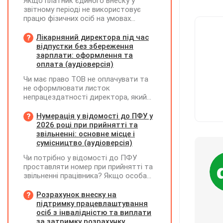
Якщо платник єдиного внеску у
звітному періоді не використовує
працю фізичних осіб на умовах
трудового договору (контракту) або
на інших умовах, передбачених
Лікарняний директора під час
законодавством, Додаток Д1/
відпустки без збереження
Додаток ФІЗ-Д1 за відповідний
зарплати: оформлення та
період не подається
оплата (аудіоверсія)
Чи має право ТОВ не оплачувати та
не оформлювати листок
непрацездатності директора, який
перебуває у відпустці без
збереження заробітної плати під час
Нумерація у відомості до ПФУ у
призупинення діяльності
2026 році при прийнятті та
підприємства?
звільненні: основне місце і
сумісництво (аудіоверсія)
Чи потрібно у відомості до ПФУ
проставляти номер при прийнятті та
звільненні працівника? Якщо особа
одночасно працювала за основним
місцем роботи та за сумісництвом,
Розрахунок внеску на
чи рахується це як два роботодавці?
підтримку працевлаштування
осіб з інвалідністю та виплати
за затримку розрахунку