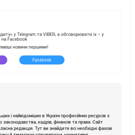
иту» у Telegram та VIBER, а обговорювати їх – у
в на Facebook
ливіші новини першими!
Facebook
их і найвідоміших в Україні професійних ресурсів з
 законодавства, кадрів, фінансів та права. Сайт
класна редакція. Тут ви знайдете всі необхідні фахові
тику й тематичні спецвипуски, нормативні