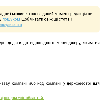
дне і мінливе, тож на даний момент редакція не
сь
пошуком,
щоб читати свіжіші статті і
онсультанта
.
сурс додати до відповідного месенджеру, яким ви
азву компанії або код компанії у держреєстрі, ім'я
вірок для усіх областей