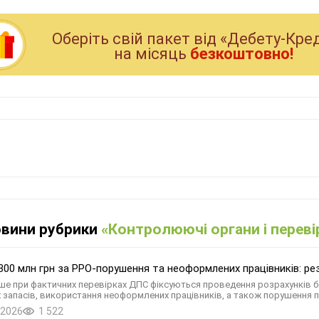
Оберiть свiй пакет вiд «Дебету-Кре
на мiсяць
безкоштовно!
овини рубрики
«Контролюючі органи і переві
00 млн грн за РРО-порушення та неоформлених працівників: резу
ше при фактичних перевірках ДПС фіксуються проведення розрахунків б
 запасів, використання неоформлених працівників, а також порушення 
.2026
1 522