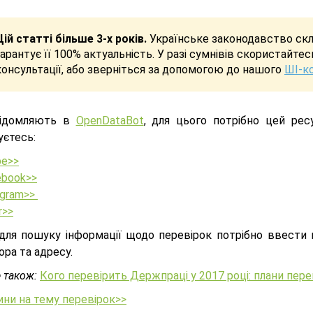
Цій статті більше 3-х років.
Українське законодавство скла
гарантує її 100% актуальність. У разі сумнівів скористайте
консультації, або зверніться за допомогою до нашого
ШІ-к
відомляють в
OpenDataBot
, для цього потрібно цей ре
уєтесь:
pe>>
ebook>>
egram>>
r>>
 для пошуку інформації щодо перевірок потрібно ввести н
ра та адресу.
 також:
Кого перевірить Держпраці у 2017 році: плани пере
ини на тему перевірок>>