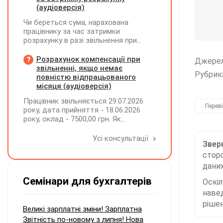
(аудіоверсія)
Чи береться сума, нарахована
працівнику за час затримки
розрахунку в разі звільнення при
обчсиленні середньомісячної
заробітної плати (винагороди), для
Розрахунок компенсації при
Джере
розрахунку внеску на підтримку
звільненні, якщо немає
Рубрик
працевлаштування осіб з
повністю відпрацьованого
інвалідністю?
місяця (аудіоверсія)
Працівник звільняється 29.07.2026
Перев
року, дата прийняття - 18.06.2026
року, оклад - 7500,00 грн. Як
розрахувати компенсацію трьох
невикористаних днів відпустки при
Усі консультації
Зверн
звільненні?
сторо
даних
Семінари для бухгалтерів
Оскі
наве
рішен
Великі зарплатні зміни! Зарплатна
Звітність по-новому з липня! Нова