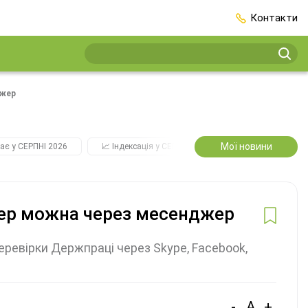
Контакти
джер
Мої новини
ає у СЕРПНІ 2026
📈 Індексація у СЕРПНІ
2️⃣0️⃣2️⃣7️⃣ Усі ключо
пер можна через месенджер
ревірки Держпраці через Skype, Facebook,
-
A
+