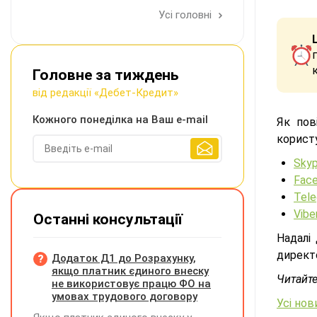
Усі головні
Головне за тиждень
від редакції «Дебет-Кредит»
Кожного понеділка на Ваш e-mail
Як по
корист
Sky
Fac
Tel
Vibe
Останні консультації
Надалі
директо
Додаток Д1 до Розрахунку,
якщо платник єдиного внеску
Читайте
не використовує працю ФО на
умовах трудового договору
Усі нов