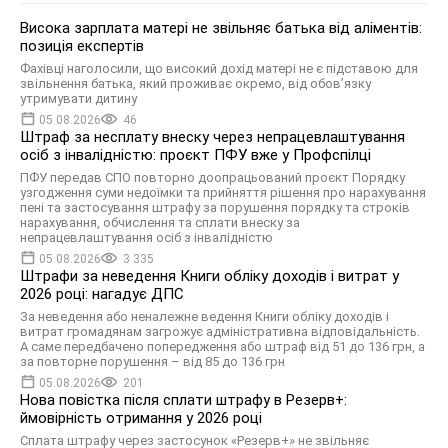
Висока зарплата матері не звільняє батька від аліментів:
позиція експертів
Фахівці наголосили, що високий дохід матері не є підставою для
звільнення батька, який проживає окремо, від обов’язку
утримувати дитину
05.08.2026
46
Штраф за несплату внеску через непрацевлаштування
осіб з інвалідністю: проєкт ПФУ вже у Профспілці
ПФУ передав СПО повторно доопрацьований проєкт Порядку
узгодження суми недоїмки та прийняття рішення про нарахування
пені та застосування штрафу за порушення порядку та строків
нарахування, обчислення та сплати внеску за
непрацевлаштування осіб з інвалідністю
05.08.2026
3 335
Штрафи за неведення Книги обліку доходів і витрат у
2026 році: нагадує ДПС
За неведення або неналежне ведення Книги обліку доходів і
витрат громадянам загрожує адміністративна відповідальність.
А саме передбачено попередження або штраф від 51 до 136 грн, а
за повторне порушення – від 85 до 136 грн
05.08.2026
201
Нова повістка після сплати штрафу в Резерв+:
ймовірність отримання у 2026 році
Сплата штрафу через застосунок «Резерв+» не звільняє