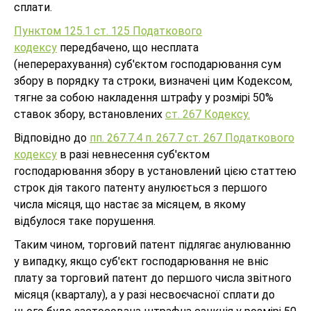
сплати.
Пунктом 125.1 ст. 125 Податкового
кодексу
передбачено, що несплата
(неперерахування) суб'єктом господарювання сум
збору в порядку та строки, визначені цим Кодексом,
тягне за собою накладення штрафу у розмірі 50%
ставок збору, встановлених
ст. 267 Кодексу.
Відповідно до
пп. 267.7.4 п. 267.7 ст. 267 Податкового
кодексу
в разі невнесення суб'єктом
господарювання збору в установлений цією статтею
строк дія такого патенту анулюється з першого
числа місяця, що настає за місяцем, в якому
відбулося таке порушення.
Таким чином, торговий патент підлягає анулюванню
у випадку, якщо суб'єкт господарювання не вніс
плату за торговий патент до першого числа звіт­ного
місяця (кварталу), а у разі несвоєчасної сплати до