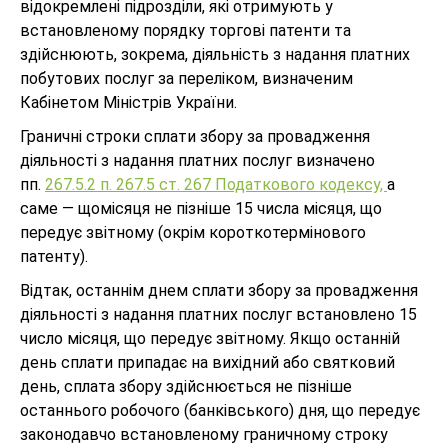
відокремлені підрозділи, які отримують у
встановленому порядку торгові патенти та
здійснюють, зокрема, діяльність з надання платних
побутових послуг за переліком, визначеним
Кабінетом Міністрів України.
Граничні строки сплати збору за провадження
діяльності з надання платних послуг визначено
пп.
267.5.2 п. 267.5 ст. 267 Податкового кодексу,
а
саме — щомісяця не пізніше 15 числа місяця, що
передує звітному (окрім короткотермінового
патенту).
Відтак, останнім днем сплати збору за провадження
діяльності з надання платних послуг встановлено 15
число місяця, що передує звітному. Якщо останній
день сплати припадає на вихідний або святковий
день, сплата збору здійснюється не пізніше
останнього робочого (банківського) дня, що передує
законодавчо встановленому граничному строку