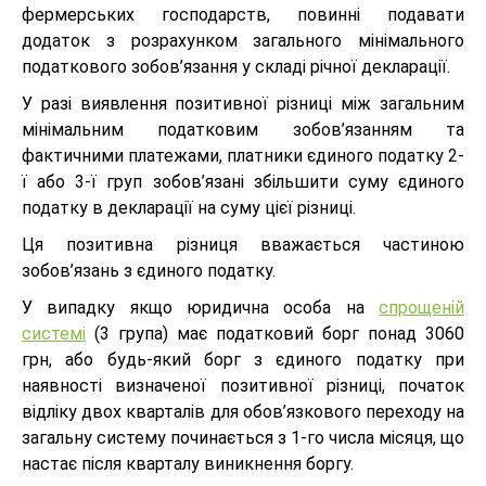
фермерських господарств, повинні подавати
додаток з розрахунком загального мінімального
податкового зобов’язання у складі річної декларації.
У разі виявлення позитивної різниці між загальним
мінімальним податковим зобов’язанням та
фактичними платежами, платники єдиного податку 2-
ї або 3-ї груп зобов’язані збільшити суму єдиного
податку в декларації на суму цієї різниці.
Ця позитивна різниця вважається частиною
зобов’язань з єдиного податку.
У випадку якщо юридична особа на
спрощеній
системі
(3 група) має податковий борг понад 3060
грн, або будь-який борг з єдиного податку при
наявності визначеної позитивної різниці, початок
відліку двох кварталів для обов’язкового переходу на
загальну систему починається з 1-го числа місяця, що
настає після кварталу виникнення боргу.