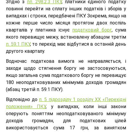
Згідно з
пп. 298.2.3 ПКУ
, платники єдиного податку
повинні перейти на сплату інших податків і зборів у
випадках і строки, передбачені ПКУ. Зокрема, якщо на
кожне перше число місяця протягом двох поспіль
кварталів у платника існує
податковий борг
, сума
якого перевищує межу, встановлену абзацом третім
п. 59.1 ПКУ
, то перехід має відбутися в останній день
другого кварталу.
Водночас податкова вимога не направляється, і
заходи щодо стягнення боргу не застосовуються,
якщо загальна сума податкового боргу не перевищує
180 неоподатковуваних мінімумів доходів громадян
(абзац третій п. 59.1 ПКУ).
Відповідно до
п. 5 підрозділу 1 розділу ХХ «Перехідні
положення» ПКУ
, у випадках, коли інші закони
оперують поняттям неоподатковуваного мінімуму
доходів громадян, для податкових цілей
використовується сума 17 грн, за винятком