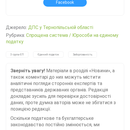
Facebook
Джерело:
ДПС у Тернопільській області
Рубрика:
Спрощена система
/
Юрособи на єдиному
податку
3 група ЄП
Єдиний податок
Заборгованість
Зверніть увагу!
Матеріали в розділі «Новини», а
також коментарі до них можуть містити
аналітичні погляди сторонніх експертів та
представників державних органів. Редакція
докладає зусиль для перевірки достовірності
даних, проте думка авторів може не збігатися з
позицією редакції.
Оскільки податкове та бухгалтерське
законодавство постійно змінюється, ми