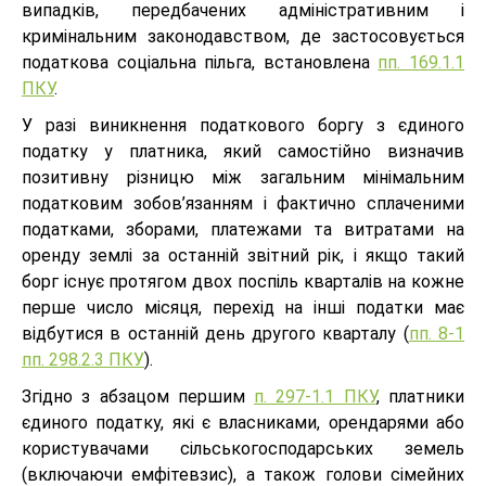
випадків, передбачених адміністративним і
кримінальним законодавством, де застосовується
податкова соціальна пільга, встановлена
пп. 169.1.1
ПКУ
.
У разі виникнення податкового боргу з єдиного
податку у платника, який самостійно визначив
позитивну різницю між загальним мінімальним
податковим зобов’язанням і фактично сплаченими
податками, зборами, платежами та витратами на
оренду землі за останній звітний рік, і якщо такий
борг існує протягом двох поспіль кварталів на кожне
перше число місяця, перехід на інші податки має
відбутися в останній день другого кварталу (
пп. 8-1
пп. 298.2.3 ПКУ
).
Згідно з абзацом першим
п. 297-1.1 ПКУ
, платники
єдиного податку, які є власниками, орендарями або
користувачами сільськогосподарських земель
(включаючи емфітевзис), а також голови сімейних