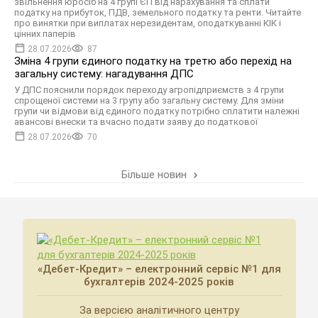
звільнення юросіб на 4 групі ЄП від нарахування та сплати
податку на прибуток, ПДВ, земельного податку та ренти. Читайте
про винятки при виплатах нерезидентам, оподаткуванні КІК і
цінних паперів
28.07.2026
87
Зміна 4 групи єдиного податку на третю або перехід на
загальну систему: нагадування ДПС
У ДПС пояснили порядок переходу агропідприємств з 4 групи
спрощеної системи на 3 групу або загальну систему. Для зміни
групи чи відмови від єдиного податку потрібно сплатити належні
авансові внески та вчасно подати заяву до податкової
28.07.2026
70
Більше новин
«Дебет-Кредит» – електронний сервіс №1 для
бухгалтерів 2024-2025 років
За версією аналітичного центру