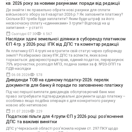
кв. 2026 року за новими рахунками: поради від редакції
Де знайти і як правильно обрати нові рахунки для сплати
військового збору за ІІ квартал 2026 р.? Як заповнити платіжку?
Скільки ВЗ треба буде заплатити? Яким буде штраф за його
несвоєчасну сплату «єдинниками» 3 групи? Відповіді на ці
запитання – у статті
Сьогодні 07:30
6 567
Наслідки здачі земельної ділянки в суборенду платником
ЄП 4 гр. у 2026 році: ІПК від ДПС та коментар редакції
Як платнику ЄП 4 групі не втратити свій статус через суборенду
землі? Розбираємо свіжу ІПК ДПС та аспекти, яких вона
торкається: держреєстрація прав, єдиний податок, перерахунок
75% агрочастки, розподіл МПЗ, подача заяви за ф. №20-ОПП та
ПДВ-наслідки
06.08.2026
578
Дивіденди ТОВ на єдиному податку-2026: перелік
документів для банку й поради по заповненню платіжку
Під час першої виплати дивідендів обслуговуючий банк має
право затребувати підтверджувальні документи щодо платежу –
особливо якщо подібна операція є для конкретного рахунку
новою або нетиповою
31.07.2026
229
Податкові пільги для 4 групи ЄП у 2026 році: роз’яснення
ДПС та важливі винятки
ДПС у Черкаській області роз'яснила норми ст. 297 ПКУ щодо