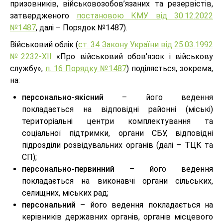
призовників, військовозобов’язаних та резервістів,
затвердженого
постановою КМУ від 30.12.2022
№1487
, далі – Порядок №1487).
Військовий облік (
ст. 34 Закону України від 25.03.1992
№2232-XII
«Про військовий обов'язок і військову
службу»,
п. 16 Порядку №1487
) поділяється, зокрема,
на:
персонально-якісний
– його ведення
покладається на відповідні районні (міські)
територіальні центри комплектування та
соціальної підтримки, органи СБУ, відповідні
підрозділи розвідувальних органів (далі – ТЦК та
СП);
персонально-первинний
– його ведення
покладається на виконавчі органи сільських,
селищних, міських рад;
персональний
– його ведення покладається на
керівників державних органів, органів місцевого