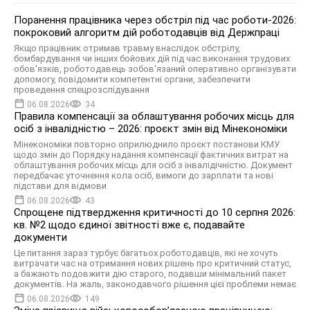
Поранення працівника через обстріл під час роботи-2026:
покроковий алгоритм дій роботодавців від Держпраці
Якщо працівник отримав травму внаслідок обстрілу,
бомбардування чи інших бойових дій під час виконання трудових
обов'язків, роботодавець зобов'язаний оперативно організувати
допомогу, повідомити компетентні органи, забезпечити
проведення спецрозслідування
06.08.2026
34
Правила компенсації за облаштування робочих місць для
осіб з інвалідністю – 2026: проєкт змін від Мінекономіки
Мінекономіки повторно оприлюднило проєкт постанови КМУ
щодо змін до Порядку надання компенсації фактичних витрат на
облаштування робочих місць для осіб з інвалідічністю. Документ
передбачає уточнення кола осіб, вимоги до зарплати та нові
підстави для відмови
06.08.2026
43
Спрощене підтвердження критичності до 10 серпня 2026:
кв. №2 щодо єдиної звітності вже є, подавайте
документи
Це питання зараз турбує багатьох роботодавців, які не хочуть
витрачати час на отримання нових рішень про критичний статус,
а бажають подовжити дію старого, подавши мінімальний пакет
документів. На жаль, законодавчого рішення цієї проблеми немає
06.08.2026
149