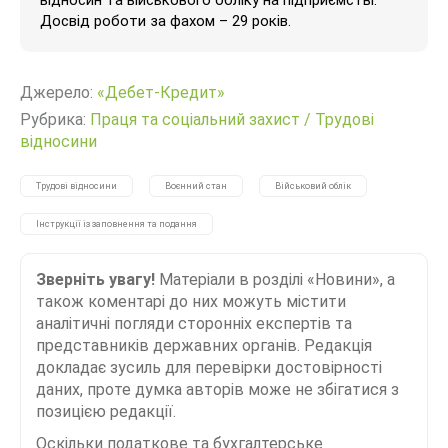
Досвід роботи за фахом – 29 років.
Джерело:
«Дебет-Кредит»
Рубрика:
Праця та соціальний захист
/
Трудові
відносини
Трудові відносини
Воєнний стан
Військовий облік
Інструкції із заповнення та подання
Зверніть увагу!
Матеріали в розділі «Новини», а
також коментарі до них можуть містити
аналітичні погляди сторонніх експертів та
представників державних органів. Редакція
докладає зусиль для перевірки достовірності
даних, проте думка авторів може не збігатися з
позицією редакції.
Оскільки податкове та бухгалтерське