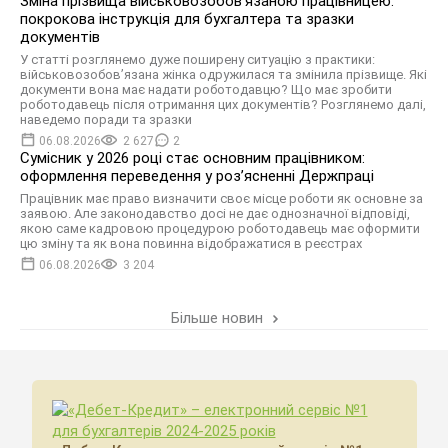
Зміна прізвища військовозобов’язаною працівницею:
покрокова інструкція для бухгалтера та зразки
документів
У статті розглянемо дуже поширену ситуацію з практики:
військовозобов’язана жінка одружилася та змінила прізвище. Які
документи вона має надати роботодавцю? Що має зробити
роботодавець після отримання цих документів? Розглянемо далі,
наведемо поради та зразки
06.08.2026
2 627
2
Сумісник у 2026 році стає основним працівником:
оформлення переведення у розʼясненні Держпраці
Працівник має право визначити своє місце роботи як основне за
заявою. Але законодавство досі не дає однозначної відповіді,
якою саме кадровою процедурою роботодавець має оформити
цю зміну та як вона повинна відображатися в реєстрах
06.08.2026
3 204
Більше новин