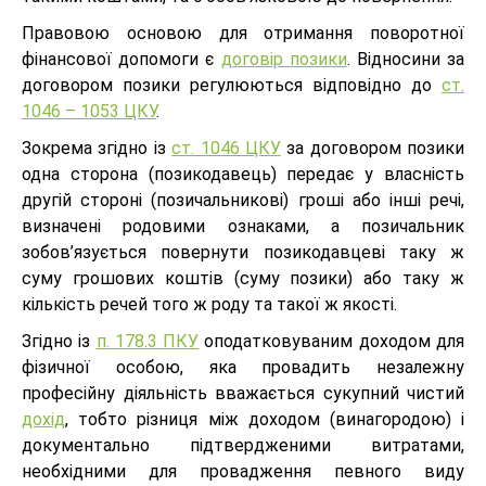
Правовою основою для отримання поворотної
фінансової допомоги є
договір позики
. Відносини за
договором позики регулюються відповідно до
ст.
1046 – 1053 ЦКУ
.
Зокрема згідно із
ст. 1046 ЦКУ
за договором позики
одна сторона (позикодавець) передає у власність
другій стороні (позичальникові) гроші або інші речі,
визначені родовими ознаками, а позичальник
зобов’язується повернути позикодавцеві таку ж
суму грошових коштів (суму позики) або таку ж
кількість речей того ж роду та такої ж якості.
Згідно із
п. 178.3 ПКУ
оподатковуваним доходом для
фізичної особою, яка провадить незалежну
професійну діяльність вважається сукупний чистий
дохід
, тобто різниця між доходом (винагородою) і
документально підтвердженими витратами,
необхідними для провадження певного виду