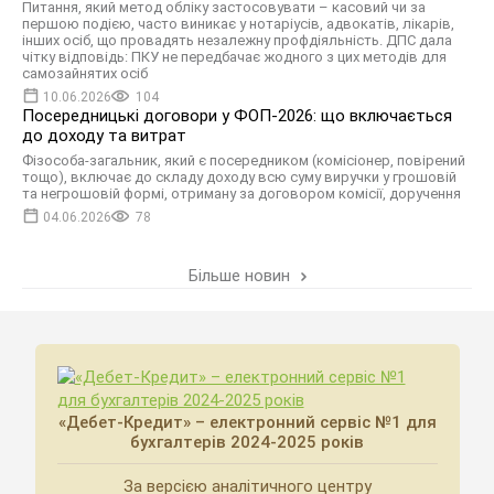
Питання, який метод обліку застосовувати – касовий чи за
першою подією, часто виникає у нотаріусів, адвокатів, лікарів,
інших осіб, що провадять незалежну профдіяльність. ДПС дала
чітку відповідь: ПКУ не передбачає жодного з цих методів для
самозайнятих осіб
10.06.2026
104
Посередницькі договори у ФОП-2026: що включається
до доходу та витрат
Фізособа-загальник, який є посередником (комісіонер, повірений
тощо), включає до складу доходу всю суму виручки у грошовій
та негрошовій формі, отриману за договором комісії, доручення
04.06.2026
78
Більше новин
«Дебет-Кредит» – електронний сервіс №1 для
бухгалтерів 2024-2025 років
За версією аналітичного центру