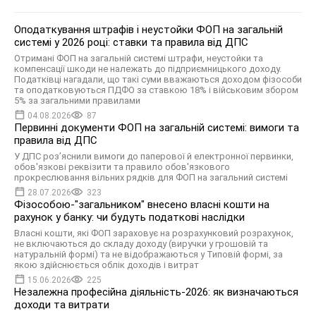
Оподаткування штрафів і неустойки ФОП на загальній
системі у 2026 році: ставки та правила від ДПС
Отримані ФОП на загальній системі штрафи, неустойки та
компенсації шкоди не належать до підприємницького доходу.
Податківці нагадали, що такі суми вважаються доходом фізособи
та оподатковуються ПДФО за ставкою 18% і військовим збором
5% за загальними правилами
04.08.2026
87
Первинні документи ФОП на загальній системі: вимоги та
правила від ДПС
У ДПС роз’яснили вимоги до паперової й електронної первинки,
обов'язкові реквізити та правило обов'язкового
прокреслювання вільних рядків для ФОП на загальний системі
28.07.2026
323
Фізособою-"загальником" внесено власні кошти на
рахунок у банку: чи будуть податкові наслідки
Власні кошти, які ФОП зараховує на розрахунковий розрахунок,
не включаються до складу доходу (виручки у грошовій та
натуральній формі) та не відображаються у Типовій формі, за
якою здійснюється облік доходів і витрат
15.06.2026
225
Незалежна професійна діяльність-2026: як визначаються
доходи та витрати