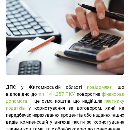
ДПС у Житомирській області
повідомляє
, що
відповідно до
пп. 14.1.257 ПКУ
поворотна
фінансова
допомога
– це сума коштів, що надійшла
платнику
податків
у користування за договором, який не
передбачає нарахування процентів або надання інших
видів компенсацій у вигляді плати за користування
такими коштами, та є обов’язковою до повернення.