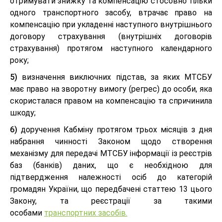
отримувати знижку та компенсацію стосовно тільки
одного транспортного засобу, втрачає право на
компенсацію при укладенні наступного внутрішнього
договору страхування (внутрішніх договорів
страхування) протягом наступного календарного
року;
5)
визначення виключних підстав, за яких МТСБУ
має право на зворотну вимогу (регрес) до особи, яка
скористалася правом на компенсацію та спричинила
шкоду;
6)
доручення Кабміну протягом трьох місяців з дня
набрання чинності Законом щодо створення
механізму для передачі МТСБУ інформації із реєстрів
баз (банків) даних, що є необхідною для
підтвердження належності осіб до категорій
громадян України, що передбачені статтею 13 цього
Закону, та реєстрації за такими
особами
транспортних засобів.