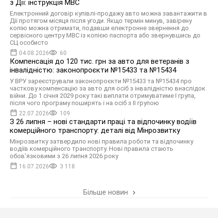
з Дії: інструкція МВС
Електронний договір купівлі-продажу авто можна завантажити в
Дії протягом місяця після угоди. Якщо термін минув, завірену
копію можна отримати, подавши електронне звернення до
сервісного центру МВС із копією паспорта або звернувшись до
СЦ особисто
04.08.2026
60
Компенсація до 120 тис. грн за авто для ветеранів з
інвалідністю: законопроєкти №15433 та №15434
У ВРУ зареєстрували законопроєкти №15433 та №15434 про
часткову компенсацію за авто для осіб з інвалідністю внаслідок
війни. До 1 січня 2029 року такі виплати отримуватиме І група,
після чого програму поширять і на осіб з ІІ групою
22.07.2026
109
З 26 липня – нові стандарти праці та відпочинку водіїв
комерційного транспорту: деталі від Мінрозвитку
Мінрозвитку затвердило нові правила роботи та відпочинку
водіїв комерційного транспорту. Нові правила стають
обовʼязковими з 26 липня 2026 року
16.07.2026
3 118
Більше новин