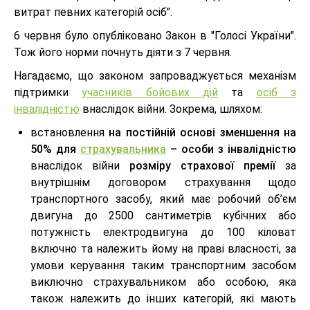
витрат певних категорій осіб".
6 червня було опубліковано Закон в "Голосі України".
Тож його норми почнуть діяти з 7 червня.
Нагадаємо, що законом запроваджується механізм
підтримки
учасників бойових дій
та
осіб з
інвалідністю
внаслідок війни. Зокрема, шляхом:
встановлення
на постійній основі зменшення на
50% для
страхувальника
– особи з інвалідністю
внаслідок війни
розміру страхової премії
за
внутрішнім договором страхування щодо
транспортного засобу, який має робочий об’єм
двигуна до 2500 сантиметрів кубічних або
потужність електродвигуна до 100 кіловат
включно та належить йому на праві власності, за
умови керування таким транспортним засобом
виключно страхувальником або особою, яка
також належить до інших категорій, які мають