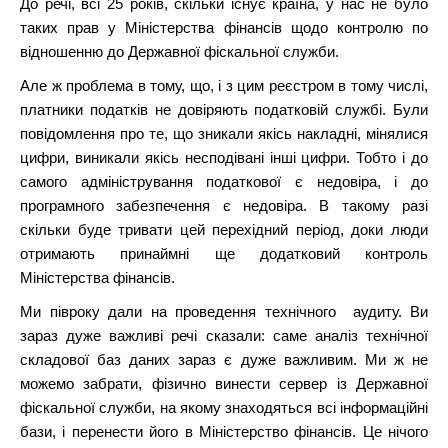
До речі, всі 25 років, скільки існує країна, у нас не було
таких прав у Міністерства фінансів щодо контролю по
відношенню до Державної фіскальної служби.
Але ж проблема в тому, що, і з цим реєстром в тому числі,
платники податків не довіряють податковій службі. Були
повідомлення про те, що зникали якісь накладні, мінялися
цифри, виникали якісь несподівані інші цифри. Тобто і до
самого адміністрування податкової є недовіра, і до
програмного забезпечення є недовіра. В такому разі
скільки буде тривати цей перехідний період, доки люди
отримають принаймні ще додатковий контроль
Міністерства фінансів.
Ми півроку дали на проведення технічного аудиту. Ви
зараз дуже важливі речі сказали: саме аналіз технічної
складової баз даних зараз є дуже важливим. Ми ж не
можемо забрати, фізично винести сервер із Державної
фіскальної служби, на якому знаходяться всі інформаційні
бази, і перенести його в Міністерство фінансів. Це нічого