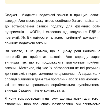
Бюджет і бюджетні податкові закони в принципі лають
завжди. Але цього року якось особливо багато нарікань. І
до встановлення ставки податку для фізичних осіб-
підприємців – ФОПів, і стосовно відшкодування ПДВ є
претензії. Як Ви оцінюєте, власне, прийнятий документ і
прийняті податкові закони.
Ви знаєте, я не думаю, що в цьому році найбільше
претензій до прийнятих законів. Але справді, зараз
виглядає так, що всі продовжують критикувати прийняті
закони. Можливо, під час їх обговорення не всі розуміли
до кінця зміст норм, можливо не цікавилися. А зараз, коли
справді з’явилися деякі такі прогалини або ж такі моменти,
які не зовсім правильно сприймаються суспільством,
виникає бажання тільки критикувати.
Я хочу всіх зосередити на тому, що парламент для того і
створений, щоб працювати безперервно. Ми приймаємо