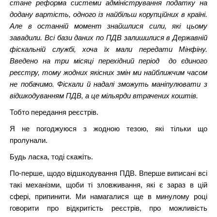
стане реформа системи адміністрування податку на
додану вартість, одного із найбільш корупційних в країні.
Але в останній момент знайшлися сили, які цьому
завадили. Всі бази даних по ПДВ залишилися в Державній
фіскальній службі, хоча їх мали передати Мінфіну.
Введено на три місяці перехідний період до єдиного
реєстру, тому жодних якісних змін ми найближчим часом
не побачимо. Фіскали й надалі зможуть маніпулювати з
відшкодуванням ПДВ, а це мільярди втрачених коштів.
Тобто передання реєстрів.
Я не погоджуюся з жодною тезою, які тільки що
пролунали.
Будь ласка, тоді скажіть.
По-перше, щодо відшкодування ПДВ. Вперше виписані всі
такі механізми, щоби ті зловживання, які є зараз в цій
сфері, припинити. Ми намагалися ще в минулому році
говорити про відкритість реєстрів, про можливість