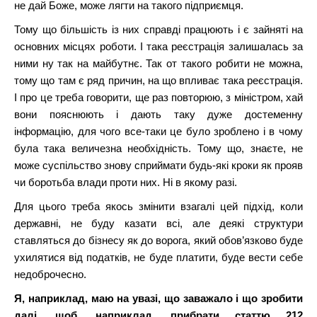
не дай Боже, може лягти на такого підприємця.
Тому що більшість із них справді працюють і є зайняті на
основних місцях роботи. І така реєстрація залишалась за
ними ну так на майбутнє. Так от такого робити не можна,
тому що там є ряд причин, на що впливає така реєстрація.
І про це треба говорити, ще раз повторюю, з міністром, хай
вони пояснюють і дають таку дуже достеменну
інформацію, для чого все-таки це було зроблено і в чому
була така величезна необхідність. Тому що, знаєте, не
може суспільство знову сприймати будь-які кроки як прояв
чи боротьба влади проти них. Ні в якому разі.
Для цього треба якось змінити взагалі цей підхід, коли
державні, не буду казати всі, але деякі структури
ставляться до бізнесу як до ворога, який обов’язково буде
ухилятися від податків, не буде платити, буде вести себе
недоброчесно.
Я, наприклад, маю на увазі, що заважало і що зробити
далі, щоб, наприклад, прибрати статтю 212