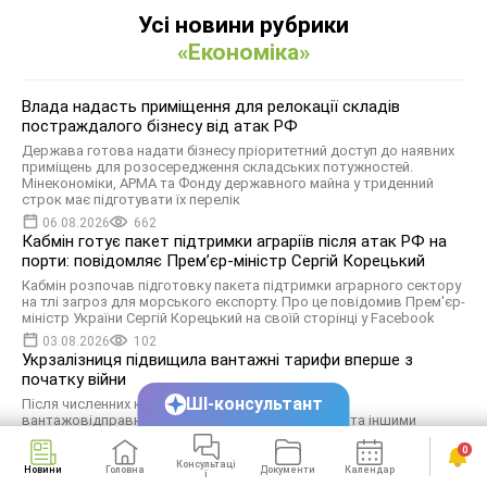
Усі новини рубрики
«Економіка»
Влада надасть приміщення для релокації складів
постраждалого бізнесу від атак РФ
Держава готова надати бізнесу пріоритетний доступ до наявних
приміщень для розосередження складських потужностей.
Мінекономіки, АРМА та Фонду державного майна у триденний
строк має підготувати їх перелік
06.08.2026
662
Кабмін готує пакет підтримки аграріїв після атак РФ на
порти: повідомляє Прем’єр-міністр Сергій Корецький
Кабмін розпочав підготовку пакета підтримки аграрного сектору
на тлі загроз для морського експорту. Про це повідомив Прем'єр-
міністр України Сергій Корецький на своїй сторінці у Facebook
03.08.2026
102
Укрзалізниця підвищила вантажні тарифи вперше з
початку війни
ШІ-консультант
Після численних консультацій із найбільшими
вантажовідправниками, галузевими асоціаціями та іншими
учасниками ринку було досягнуто компромісне рішення: провести
0
індексацію у два етапи: на 30% з 1 серпня 2026 року та ще на 15% з
Консультаці
1 січня 2027 року
Новини
Головна
Документи
Календар
Сервіси
ї