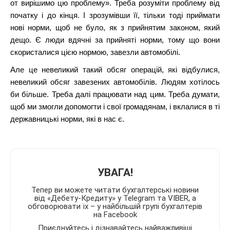
от вирішимо цю проблему». Треба розуміти проблему від
початку і до кінця. І зрозумівши її, тільки тоді приймати
нові норми, щоб не було, як з прийнятим законом, який
дещо. Є люди вдячні за прийняті норми, тому що вони
скористалися цією нормою, завезли автомобілі.
Але це невеликий такий обсяг операцій, які відбулися,
невеликий обсяг завезених автомобілів. Людям хотілось
би більше. Треба далі працювати над цим. Треба думати,
щоб ми змогли допомогти і свої громадянам, і вклалися в ті
державницькі норми, які в нас є.
УВАГА!
Тепер ви можете читати бухгалтерські новини
від «Дебету-Кредиту» у Telegram та VIBER, а
обговорювати їх – у найбільшій групі бухгалтерів
на Facebook
Приєднуйтесь і дізнавайтесь найважливіші