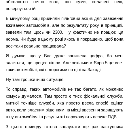
абсолютно точно знає, що суми, сплачені нею,
повернуться їй.
В минулому році прийняли пільговий акциз для завезення
вживаних автомобілів, але по результату року, в принципі,
завезли там щось чи 2300. Ну фактично не працює ця
норма. Чи буде в цьому році якось її покращено, щоб вона
все-таки реально працювала?
Я думаю, що у Вас дуже занижена цифра, бо мені
здається, що процес пішов. Але оскільки в Євро-5 це все-
таки автомобілі, які є дорогими по ціні на Заході.
Ну там трошки інша ситуація.
То справді таких автомобілів не так багато, як можливо
комусь думалося. Там просто є тиск фіскальної служби,
митної точніше служби, яка просто ввела спосіб оцінки
авто, коли власним рішенням на місці ввезення завищують
ціну автомобіля і в результаті нараховують велике ПДВ.
З цього приводу готова заслухати ще раз заступника