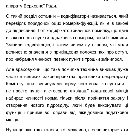
апарату Верховної Ради.
Є такий розділ останній – кодифікатори називається, який
перевіряє порядочок оцих номерів-функцій, які є в законі
до підписання. І от кодифікатор знайшов помилку, що двічі
в законі є два пункти однакові за номером, вони їх змінили.
Змінили кодифікацію, і таким чином суть норм, які мали
величезне значення в прикінцевих положеннях про вступ,
про набрання чинності певних пунктів трошки змінилося.
Але враховуючи, що така помилка технічна виникає дуже
часто в великих законопроектах працівники секретаріату
Комітету чітко виписували норму, чого вона стосується –
не просто пункт, а стосовно ліквідації податкової міліції
набирає чинності норма тільки після прийняття закону і
створення нового підрозділу, який буде виконувати ці
функції і прийме всі справи від ліквідованої податкової
міліції.
Ну якщо вже так сталося, то, можливо, є сенс використати