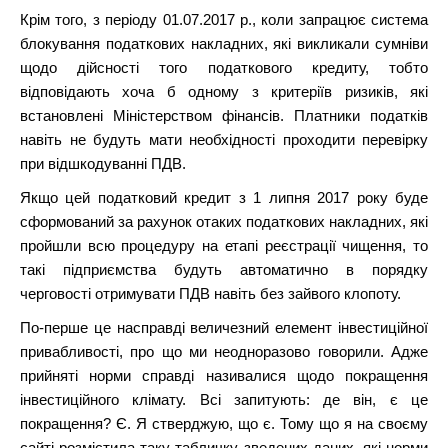
Крім того, з періоду 01.07.2017 р., коли запрацює система
блокування податкових накладних, які викликали сумніви
щодо дійсності того податкового кредиту, тобто
відповідають хоча б одному з критеріїв ризиків, які
встановлені Міністерством фінансів. Платники податків
навіть не будуть мати необхідності проходити перевірку
при відшкодуванні ПДВ.
Якщо цей податковий кредит з 1 липня 2017 року буде
сформований за рахунок отаких податкових накладних, які
пройшли всю процедуру на етапі реєстрації чищення, то
такі підприємства будуть автоматично в порядку
черговості отримувати ПДВ навіть без зайвого клопоту.
По-перше це насправді величезний елемент інвестиційної
привабливості, про що ми неодноразово говорили. Адже
прийняті норми справді називалися щодо покращення
інвестиційного клімату. Всі запитують: де він, є це
покращення? Є. Я стверджую, що є. Тому що я на своєму
сайті розмістила таку табличку зведених даних, які норми