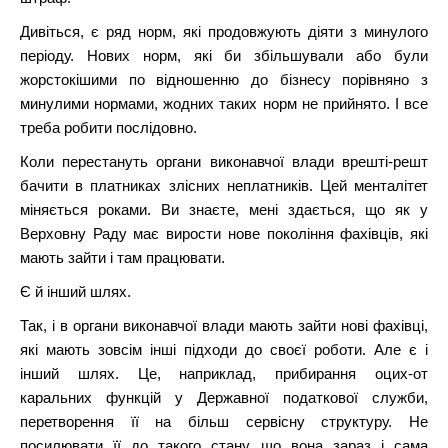
Дивіться, є ряд норм, які продовжують діяти з минулого
періоду. Нових норм, які би збільшували або були
жорстокішими по відношенню до бізнесу порівняно з
минулими нормами, жодних таких норм не прийнято. І все
треба робити послідовно.
Коли перестануть органи виконавчої влади врешті-решт
бачити в платниках злісних неплатників. Цей менталітет
міняється роками. Ви знаєте, мені здається, що як у
Верховну Раду має вирости нове покоління фахівців, які
мають зайти і там працювати.
Є й інший шлях.
Так, і в органи виконавчої влади мають зайти нові фахівці,
які мають зовсім інші підходи до своєї роботи. Але є і
інший шлях. Це, наприклад, прибирання оцих-от
каральних функцій у Державної податкової служби,
перетворення її на більш сервісну структуру. Не
посилювати її до такого стану, що вона зараз і сама