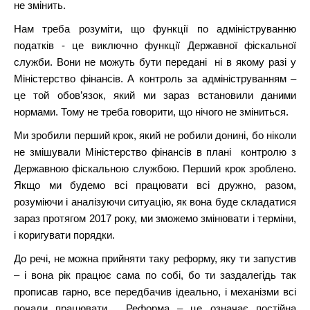
не змінить.
Нам треба розуміти, що функції по адмініструванню
податків - це виключно функції Державної фіскальної
служби. Вони не можуть бути передані ні в якому разі у
Міністерство фінансів. А контроль за адмініструванням –
це той обов’язок, який ми зараз встановили даними
нормами. Тому не треба говорити, що нічого не зміниться.
Ми зробили перший крок, який не робили донині, бо ніколи
не змішували Міністерство фінансів в плані контролю з
Державною фіскальною службою. Перший крок зроблено.
Якщо ми будемо всі працювати всі дружно, разом,
розуміючи і аналізуючи ситуацію, як вона буде складатися
зараз протягом 2017 року, ми зможемо змінювати і терміни,
і коригувати порядки.
До речі, не можна прийняти таку реформу, яку ти запустив
– і вона рік працює сама по собі, бо ти заздалегідь так
прописав гарно, все передбачив ідеально, і механізми всі
почали працювати. Реформа – це означає постійна