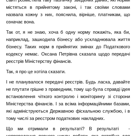
містяться в прийнятому законі, і так своїми словами
назвала кожну з них, пояснила, вірніше, платникам, що
означає вона.
Так от, я не знаю, хоча б одну норму покажіть, яка би,
наприклад, зашкодила бізнесу або ускладнювала життя
бізнесу. Таких норм в прийнятих змінах до Податкового
кодексу немає. Оксана Петрівна сказала щодо передачі
реєстрів Міністерству фінансів.
Так, я про це хотіла сказати.
І не планувалося передачі реєстрів. Будь ласка, давайте
не плутати грішне з праведним, тому що була справді ідея
встановлення чіткого контролю і моніторингу зі сторони
Міністерства фінансів. І за всіма інформаційними базами,
які адмініструються Державною фіскальною службою, і в
тому числі за реєстром податкових накладних.
Що ми отримали в результаті? В результаті -
непроведення повного циклу роботи, яка потрібна для