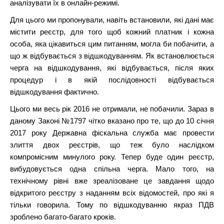
аналізувати їх в онлайн-режимі.
Для цього ми пропонували, навіть встановили, які дані має
містити реєстр, для того щоб кожний платник і кожна
особа, яка цікавиться цим питанням, могла би побачити, а
що ж відбувається з відшкодуванням. Як встановлюється
черга на відшкодування, які відбувається, після яких
процедур і в якій послідовності відбувається
відшкодування фактично.
Цього ми весь рік 2016 не отримали, не побачили. Зараз в
даному Законі №1797 чітко вказано про те, що до 10 січня
2017 року Державна фіскальна служба має провести
злиття двох реєстрів, що теж було наслідком
компромісним минулого року. Тепер буде один реєстр,
вибудовується одна спільна черга. Мало того, на
технічному рівні вже зреалізоване це завдання щодо
відкритого реєстру з наданням всіх відомостей, про які я
тільки говорила. Тому по відшкодуванню якраз ПДВ
зроблено багато-багато кроків.