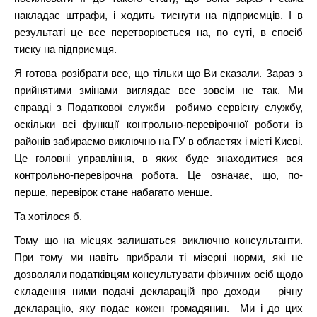
накладає штрафи, і ходить тиснути на підприємців. І в
результаті це все перетворюється на, по суті, в спосіб
тиску на підприємця.
Я готова розібрати все, що тільки що Ви сказали. Зараз з
прийнятими змінами виглядає все зовсім не так. Ми
справді з Податкової служби робимо сервісну службу,
оскільки всі функції контрольно-перевірочної роботи із
районів забираємо виключно на ГУ в областях і місті Києві.
Це головні управління, в яких буде знаходитися вся
контрольно-перевірочна робота. Це означає, що, по-
перше, перевірок стане набагато менше.
Та хотілося б.
Тому що на місцях залишаться виключно консультанти.
При тому ми навіть прибрали ті мізерні норми, які не
дозволяли податківцям консультувати фізичних осіб щодо
складення ними подачі декларацій про доходи – річну
декларацію, яку подає кожен громадянин. Ми і до цих