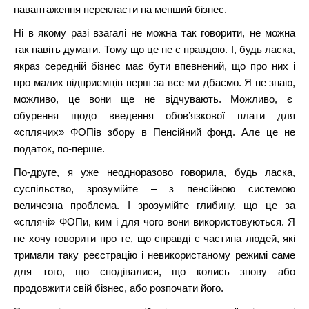
навантаження перекласти на менший бізнес.
Ні в якому разі взагалі не можна так говорити, не можна
так навіть думати. Тому що це не є правдою. І, будь ласка,
якраз середній бізнес має бути впевнений, що про них і
про малих підприємців перш за все ми дбаємо. Я не знаю,
можливо, це вони ще не відчувають. Можливо, є
обурення щодо введення обов’язкової плати для
«сплячих» ФОПів збору в Пенсійний фонд. Але це не
податок, по-перше.
По-друге, я уже неодноразово говорила, будь ласка,
суспільство, зрозумійте – з пенсійною системою
величезна проблема. І зрозумійте глибину, що це за
«сплячі» ФОПи, ким і для чого вони використовуються. Я
не хочу говорити про те, що справді є частина людей, які
тримали таку реєстрацію і невикористаному режимі саме
для того, що сподівалися, що колись знову або
продовжити свій бізнес, або розпочати його.