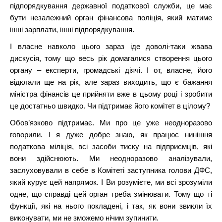
підпорядкування державної податкової служби, це має
бути незалежний орган фінансова поліція, який матиме
інші зарплати, інші підпорядкування.
І власне навколо цього зараз іде доволі-таки жвава
дискусія, тому що весь рік домагалися створення цього
органу – експерти, громадські діячі. І от, власне, його
відклали ще на рік, але зараз виходить, що є бажання
міністра фінансів це прийняти вже в цьому році і зробити
це достатньо швидко. Чи підтримає його комітет в цілому?
Обов’язково підтримає. Ми про це уже неодноразово
говорили. І я дуже добре знаю, як працює нинішня
податкова міліція, всі засоби тиску на підприємців, які
вони здійснюють. Ми неодноразово аналізували,
заслуховували в себе в Комітеті заступника голови ДФС,
який курує цей напрямок. І Ви розумієте, ми всі зрозуміли
одне, що справді цей орган треба змінювати. Тому що ті
функції, які на нього покладені, і так, як вони звикли їх
виконувати, ми не зможемо нічим зупинити.