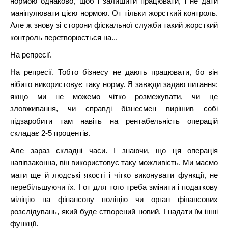
нормою однаково, щоб і залишити працювати, і не дати
маніпулювати цією нормою. От тільки жорсткий контроль.
Але ж знову зі сторони фіскальної служби такий жорсткий
контроль перетворюється на...
На репресії.
На репресії. Тобто бізнесу не дають працювати, бо він
нібито використовує таку норму. Я завжди задаю питання:
якщо ми не можемо чітко розмежувати, чи це
зловживання, чи справді бізнесмен вирішив собі
підзаробити там навіть на рентабельність операцій
складає 2-5 процентів.
Але зараз складні часи. І знаючи, що ця операція
напівзаконна, він використовує таку можливість. Ми маємо
мати ще й людські якості і чітко виконувати функції, не
перебільшуючи їх. І от для того треба змінити і податкову
міліцію на фінансову поліцію чи орган фінансових
розслідувань, який буде створений новий. І надати їм інші
функції.