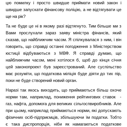
цю помилку і просто швидше приймати новий закон і
швидше запускати фінансову поліцію, а не відтягувати це
ще на рік?
Та не буде це ні в якому разі відтягнуто. Тим більше ми з
Вами прослухали зараз заяву міністра фінансів, який
сказав, що найближчим часом. Я спілкувалася з ним, і він
говорить, що справді останні погодження з Міністерством
юстиції відбуваються з МВФ. Я справді думаю, що
найближчим часом, мені хотілося б, щоб до кінця січня
цей законопроект був зареєстрований. Але суспільство
має розуміти, що податкова міліція буде діяти до тих пір,
поки не буде створений новий орган.
Наразі так якось виходить, що приймаються більш охоче
норми там, наприклад, пониження рейтингових ставок -
газ, нафта, допомога для великих сільгоспвиробників. Але
при цьому, наприклад приймаються норми, які допускають
фізичних осіб-підприємців, збільшуючи їм податки. Тобто
є така диспропорція, ніби як намагаються податкове