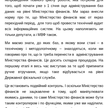
того, щоб почати уже з 1 січня оце адміністрування баз
даних на рівні Міністерства фінансів. Ми зараз внесли
норму про те, що Міністерство фінансів має от якраз
перехідний період, для того щоб провести технічний аудит
всіх інформаційних систем. На цьому наполягають не
тільки депутати, а і МВФ також.
Ми маємо знати, до яких баз, в якому вони стані – в
технічному і методологічному – знаходяться, коли ми
говоримо про те, що їх треба перенести в адміністрування
Міністерства фінансів. Це досить складна процедура. На
першому етапі я весь час виступаю за те щоб припинити
ручне втручання, якщо таке відбувається на рівні
Державної фіскальної служби.
Це встановить подвійний контроль. І оскільки Міністерство
фінансів не зацікавлене в тому, щоб маніпулювати
якимись даними, то саме Міністерство фінансів може бути
таким контролером і по функціям, якими уже ми наділили.