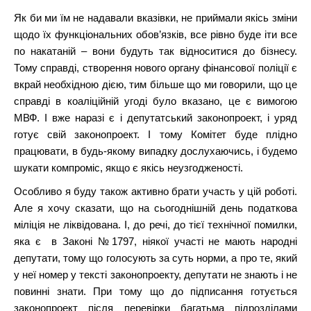
Як би ми їм не надавали вказівки, не приймали якісь зміни
щодо їх функціональних обов’язків, все рівно буде іти все
по накатаній – вони будуть так відноситися до бізнесу.
Тому справді, створення нового органу фінансової поліції є
вкрай необхідною дією, тим більше що ми говорили, що це
справді в коаліційній угоді було вказано, це є вимогою
МВФ. І вже наразі є і депутатський законопроект, і уряд
готує свій законопроект. І тому Комітет буде плідно
працювати, в будь-якому випадку дослухаючись, і будемо
шукати компроміс, якщо є якісь неузгодженості.
Особливо я буду також активно брати участь у цій роботі.
Але я хочу сказати, що на сьогоднішній день податкова
міліція не ліквідована. І, до речі, до тієї технічної помилки,
яка є в Законі №1797, ніякої участі не мають народні
депутати, тому що голосують за суть норми, а про те, який
у неї номер у тексті законопроекту, депутати не знають і не
повинні знати. При тому що до підписання готується
законопроект після перевірки багатьма підрозділами