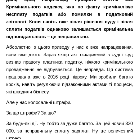
Кримінального кодексу, яка по факту криміналізує
несплату податків або помилки в податковий
звітності. Коли навіть вже після рішення суду і після
сплати податків однаково залишається кримінальна
відповідальність – це неправильно.
Абсолютно, з цього приводу у нас є вже напрацювання,
вони вже діють. Зараз якщо акт оскаржений в суді і суд
визнав правоту платника податку, ніякого кримінального
провадження не відбувається. Це неправда. Ця система
працювала вже в 2016 році півроку. Ми зробили багато
кроків, навіть регулюючи підзаконними актами ті процеси,
які шкодили бізнесу.
Але у нас колосальні штрафи.
За що штрафи? За що?
За будь-які дії. Ну тобто за дуже багато. За цей новий 320
000, за неправильну сплату зарплат. Ну це величезний
штраф.