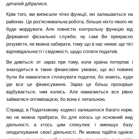
деталей дібралися.
Крім того, ми виписали чітко функції, які залишаються на
районах. Це роз’яснювальна робота, більше ніхто нікого не
буде мордувати. Але повністю контрольну функцію від
Державної фіскальної служби, ну самі Ви прекрасно
розумієте, не можна забирати, тому що в нас немає ще тієї
відповідальності і свідомості, щодо сплати податків.
Ви дивіться: от зараз при тому, коли країна потерпає і
знаходиться в таких фінансових умовах, що всі повинні
були би намагатися сплачувати податки, бо знають, куди
іде все це фінансування. Зараз це більш прозоріше
відбувається, чим колись. Але намагаються все рівно
займатися оптимізацією, бо вона є легальною.
Справді, в Податковому кодексі залишилося багато норм,
які не можна прибрати, бо для когось це основний вид
діяльності, а хтось цим спекулює і зменшує базу
оподаткування своєї діяльності. Як можна підійти однією