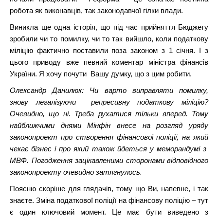
робота як виконавців, так законодавчої гілки влади.
Виникла ще одна історія, що під час прийняття Бюджету
зробили чи то помилку, чи то так вийшло, коли податкову
міліцію фактично поставили поза законом з 1 січня. І з
цього приводу вже певний коментар міністра фінансів
України. Я хочу почути Вашу думку, що з цим робити.
Олександр Данилюк: Чи варто виправляти помилку,
знову легалізуючи репресивну податкову міліцію?
Очевидно, що ні. Треба рухатися тільки вперед. Тому
найближчими днями Мінфін внесе на розгляд уряду
законопроект про створення фінансової поліції, на який
чекає бізнес і про який також йдеться у меморандумі з
МВФ. Погодження зацікавленими сторонами відповідного
законопроекту очевидно затягнулось.
Поясню скоріше для глядачів, тому що Ви, напевне, і так
знаєте. Зміна податкової поліції на фінансову поліцію – тут
є один ключовий момент. Це має бути виведено з