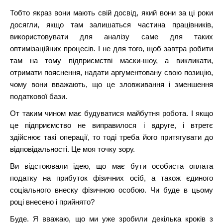
Тобто якраз вони мають свій досвід, який вони за ці роки
досягли, якщо там залишаться частина працівників,
використовувати для аналізу саме для таких
оптимізаційних процесів. І не для того, щоб завтра робити
там на тому підприємстві маски-шоу, а викликати,
отримати пояснення, надати аргументовану свою позицію,
чому вони вважають, що це зловживання і зменшення
податкової бази.
От таким чином має будуватися майбутня робота. І якщо
це підприємство не виправилося і вдруге, і втретє
здійснює такі операції, то тоді треба його притягувати до
відповідальності. Це моя точку зору.
Ви відстоювали ідею, що має бути особиста оплата
податку на прибуток фізичних осіб, а також єдиного
соціального внеску фізичною особою. Чи буде в цьому
році внесено і прийнято?
Буде. Я вважаю, що ми уже зробили декілька кроків з