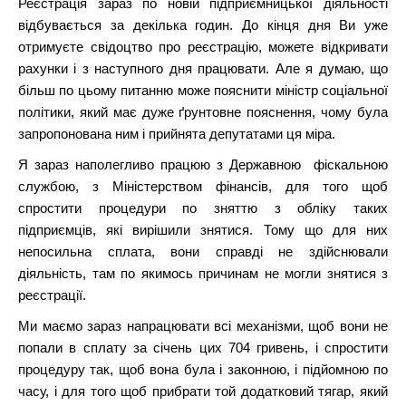
Реєстрація зараз по новій підприємницької діяльності
відбувається за декілька годин. До кінця дня Ви уже
отримуєте свідоцтво про реєстрацію, можете відкривати
рахунки і з наступного дня працювати. Але я думаю, що
більш по цьому питанню може пояснити міністр соціальної
політики, який має дуже ґрунтовне пояснення, чому була
запропонована ним і прийнята депутатами ця міра.
Я зараз наполегливо працюю з Державною фіскальною
службою, з Міністерством фінансів, для того щоб
спростити процедури по зняттю з обліку таких
підприємців, які вирішили знятися. Тому що для них
непосильна сплата, вони справді не здійснювали
діяльність, там по якимось причинам не могли знятися з
реєстрації.
Ми маємо зараз напрацювати всі механізми, щоб вони не
попали в сплату за січень цих 704 гривень, і спростити
процедуру так, щоб вона була і законною, і підйомною по
часу, і для того щоб прибрати той додатковий тягар, який