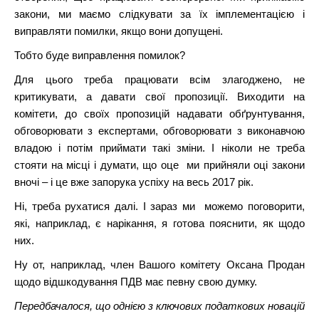
закони, ми маємо слідкувати за їх імплементацією і
виправляти помилки, якщо вони допущені.
Тобто буде виправлення помилок?
Для цього треба працювати всім злагоджено, не
критикувати, а давати свої пропозиції. Виходити на
комітети, до своїх пропозицій надавати обґрунтування,
обговорювати з експертами, обговорювати з виконавчою
владою і потім приймати такі зміни. І ніколи не треба
стояти на місці і думати, що оце ми прийняли оці закони
вночі – і це вже запорука успіху на весь 2017 рік.
Ні, треба рухатися далі. І зараз ми можемо поговорити,
які, наприклад, є нарікання, я готова пояснити, як щодо
них.
Ну от, наприклад, член Вашого комітету Оксана Продан
щодо відшкодування ПДВ має певну свою думку.
Передбачалося, що однією з ключових податкових новацій