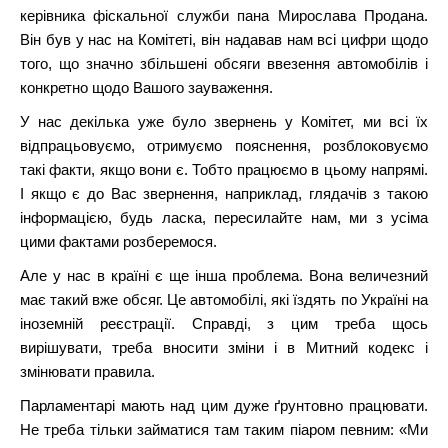
керівника фіскальної служби пана Мирослава Продана.
Він був у нас на Комітеті, він надавав нам всі цифри щодо
того, що значно збільшені обсяги ввезення автомобілів і
конкретно щодо Вашого зауваження.
У нас декілька уже було звернень у Комітет, ми всі їх
відпрацьовуємо, отримуємо пояснення, розблоковуємо
такі факти, якщо вони є. Тобто працюємо в цьому напрямі.
І якщо є до Вас звернення, наприклад, глядачів з такою
інформацією, будь ласка, пересилайте нам, ми з усіма
цими фактами розберемося.
Але у нас в країні є ще інша проблема. Вона величезний
має такий вже обсяг. Це автомобілі, які їздять по Україні на
іноземній реєстрації. Справді, з цим треба щось
вирішувати, треба вносити зміни і в Митний кодекс і
змінювати правила.
Парламентарі мають над цим дуже ґрунтовно працювати.
Не треба тільки займатися там таким піаром певним: «Ми