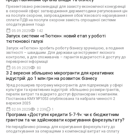
Презентовано рекомендації для захисту економічної конкуренції
в охоронній сфері: затвердження держметодики регулювання цін
на послуги охорони, запровадження обов’язкового нарахування і
сплати ПДВ на послуги охорони замість спрощеної системи
оподаткування тощо
05.09.2025
142
Запуск системи «еТютюн»: новий етап у роботі
тютюнової галузі
Запуск «еТютюн» зробить роботу бізнесу зручнішою, а подання
звітності – швидшим. Для держави це інструмент якісного
контролю, а для споживачів – гарантія відкритості й доступу до
перевіреної інформації
05.09.2025
80
З 2 вересня збільшено мікрогранти для креативних
індустрій: до 1 млн грн на розвиток бізнесу
Уряд розширив програму мікрогрантів для підприємців у сфері
культури та креативних індустрій: збільшено розміри грантів,
перелік витрат та відкрито доступ фрілансерам і компаніям.
Постанова КМУ №1053 опублікована та набрала чинності 2
вересня 2025
02.09.2025
2 239
1
Програма «Доступні кредити 5-7-9»: чи є бюджетним
грантом та чи здійснювати коригування фінрезультату?
Не передбачено різниць для коригування фінрезультату до
оподаткування за операціями з компенсації витрат на сплату