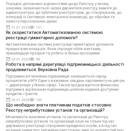
Порядок доповнено відомостями щодо Реєстру, у якому,
зокрема, зазначаються: назва держателя реєстру, вимоги до
адміністратора, до публічних реєстраторів, до створювачів, до
інтеграції із Системою електронної взаємодії, до обробки та
захисту персональних даних
31.01.2025
151
Як скористатися Автоматизованою системою
реєстрації гуманітарної допомоги?
Автоматизована система реєстрації гуманітарної допомоги
працює вже понад рік. Вона спрощує облік вантажів,
пришвидшує процеси та робить їх більш прозорими
30.01.2025
98
Робота в напрямі дерегуляції підприємницької діяльності
продовжиться: Верховна Рада
Підтримка вітчизняних підприємців залишається серед
пріоритетів у ВРУ. Одне з важливих завдань парламенту на цей рік
– дерегуляція у бізнес-сфері. Також продовжується фінансова
підтримка українських підприємців шляхом надання доступних
кредитів і грантів
30.01.2025
185
Що необхідно знати платникам податків стосовно
Реєстру неприбуткових установ та організацій?
Можливість внесення установ та організацій до Реєстру
неприбуткових установ та організацій існує не тільки під час
державної реєстрації створення юридичної особи, а й під час
подання заяви про державну реєстрацію змін до відомостей про