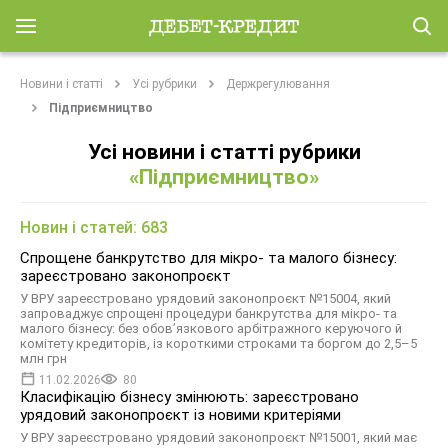
Новини і статті
Усі рубрики
Держрегулювання
Підприємництво
Усі новини і статті рубрики
«Підприємництво»
Новин і статей:
683
Спрощене банкрутство для мікро- та малого бізнесу:
зареєстровано законопроєкт
У ВРУ зареєстровано урядовий законопроєкт №15004, який
запроваджує спрощені процедури банкрутства для мікро- та
малого бізнесу: без обов’язкового арбітражного керуючого й
комітету кредиторів, із короткими строками та боргом до 2,5–5
млн грн
11.02.2026
80
Класифікацію бізнесу змінюють: зареєстровано
урядовий законопроєкт із новими критеріями
У ВРУ зареєстровано урядовий законопроєкт №15001, який має