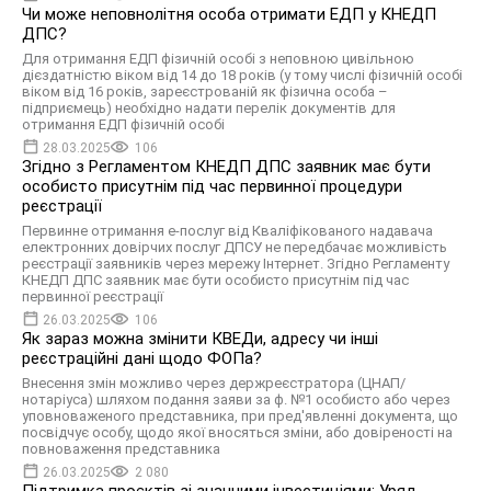
Чи може неповнолітня особа отримати ЕДП у КНЕДП
ДПС?
Для отримання ЕДП фізичній особі з неповною цивільною
дієздатністю віком від 14 до 18 років (у тому числі фізичній особі
віком від 16 років, зареєстрованій як фізична особа –
підприємець) необхідно надати перелік документів для
отримання ЕДП фізичній особі
28.03.2025
106
Згідно з Регламентом КНЕДП ДПС заявник має бути
особисто присутнім під час первинної процедури
реєстрації
Первинне отримання е-послуг від Кваліфікованого надавача
електронних довірчих послуг ДПСУ не передбачає можливість
реєстрації заявників через мережу Інтернет. Згідно Регламенту
КНЕДП ДПС заявник має бути особисто присутнім під час
первинної реєстрації
26.03.2025
106
Як зараз можна змінити КВЕДи, адресу чи інші
реєстраційні дані щодо ФОПа?
Внесення змін можливо через держреєстратора (ЦНАП/
нотаріуса) шляхом подання заяви за ф. №1 особисто або через
уповноваженого представника, при пред'явленні документа, що
посвідчує особу, щодо якої вносяться зміни, або довіреності на
повноваження представника
26.03.2025
2 080