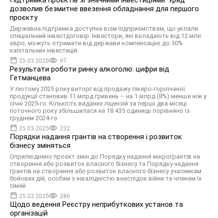
Підтримка проєктів зі значними інвестиціями: Уряд
дозволив безмитне ввезення обладнання для першого
проєкту
Державна підтримка доступна всім підприємствам, що уклали
спеціальний інвестдоговір. Інвестори, які вкладають від 12 млн
євро, можуть отримати від держави компенсацію до 30%
капітальних інвестицій
25.03.2025
97
Результати роботи ринку алкоголю: цифри від
Гетманцева
У лютому 2025 року виторг від продажу лікеро-горілчаної
продукції становив 11 млрд гривень – на 1 млрд (8%) менше ніж у
січні 2025-го. Кількість виданих ліцензій за перші два місяці
поточного року збільшилася на 18 435 одиниць порівняно із
груднем 2024-го
25.03.2025
232
Порядки надання грантів на створення і розвиток
бізнесу зміняться
Оприлюднено проєкт змін до Порядку надання мікрогрантів на
створення або розвиток власного бізнесу та Порядку надання
грантів на створення або розвиток власного бізнесу учасникам
бойових дій, особам з інвалідністю внаслідок війни та членам їх
сімей
25.02.2025
286
Щодо ведення Реєстру неприбуткових установ та
організацій