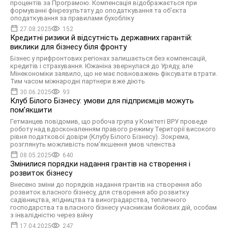
процентів за Програмою. Компенсація відображається при
формуванні фінрезультату до оподаткування та об’єкта
оподаткування за правилами бухобліку
27.08.2025
152
Кредитні ризики й відсутність державних гарантій:
виклики для бізнесу біля фронту
Бізнес у прифронтових регіонах залишається без компенсацій,
кредитів і страхування. Южаніна звернулася до Уряду, але
Мінекономіки заявило, що не має повноважень фіксувати втрати.
Тим часом міжнародні партнери вже діють
30.06.2025
93
Клуб Білого Бізнесу: умови для підприємців можуть
помʼякшити
Гетманцев повідомив, що робоча група у Комітеті ВРУ проведе
роботу над вдосконаленням правого режиму Території високого
рівня податкової довіри (Клубу Білого Бізнесу). Зокрема,
розглянуть можливість помʼякшення умов членства
08.05.2025
640
Змінилися порядки надання грантів на створення і
розвиток бізнесу
Внесено зміни до порядків надання грантів на створення або
розвиток власного бізнесу, для створення або розвитку
садівництва, ягідництва та виноградарства, тепличного
господарства та власного бізнесу учасникам бойових дій, особам
з інвалідністю через війну
17.04.2025
247