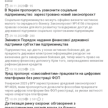
війни
20.11.2025
95
В Україні пропонують узаконити соціальне
підприємництво: зареєстровано новий законопроєкт
Соціальне підприємництво можуть офіційно визнати частиною
малого та середнього бізнесу. Законопроєкт №14156 створює
правові основи для його розвитку та відкриває доступ до
державної підтримки соціально орієнтованим підприємцям
29.10.2025
280
Змінився Порядок надання фінансової державної
підтримки суб’єктам підприємництва
Підприємства, що діють у зонах активних бойових дій, де
працюють державні електронні інформаційні ресурси і не
визначена дата завершення бойових дій, тепер мають право на
державну фінансову допомогу. Крім того, запроваджено механізм
рефінансування кредитів
13.10.2025
226
Уряд пропонує «самозайнятим» працювати на цифрових
платформах без реєстрації ФОП
9 вересня 2025 у ВРУ зареєстровано урядовий законопроєкт
№14026, яким пропонується дозволити фізособам працювати
через цифрові платформи без ФОП-реєстрації, за умови звітності
через оператора платформи
10.09.2025
2 591
2
Детінізація ринку охорони: обговорення з
представниками органів влади та бізнесу