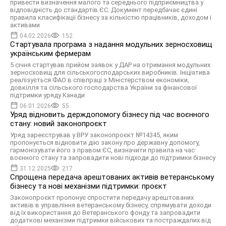
привести визначення малого та середнього підприємництва у
відповідність до стандартів ЄС. Документ передбачає єдині
правила класифікації бізнесу за кількістю працівників, доходом і
активами
04.02.2026
152
Стартувала програма з надання модульних зерносховищ
українським фермерам
5 січня стартував прийом заявок у ДАР на отримання модульних
зерносховищ для сільськогосподарських виробників. Ініціатива
реалізується ФАО в співпраці з Міністерством економіки,
довкілля та сільського господарства України за фінансової
підтримки уряду Канади
06.01.2026
55
Уряд відновить держдопомогу бізнесу під час воєнного
стану: новий законопроєкт
Уряд зареєстрував у ВРУ законопроєкт №14345, яким
пропонується відновити дію закону про державну допомогу,
гармонізувати його з правом ЄС, визначити правила на час
воєнного стану та запровадити нові підходи до підтримки бізнесу
31.12.2025
217
Спрощена передача арештованих активів ветеранському
бізнесу та нові механізми підтримки: проєкт
Законопроєкт пропонує спростити передачу арештованих
активів в управління ветеранському бізнесу, спрямувати доходи
від їх використання до Ветеранського фонду та запровадити
додаткові механізми підтримки військових та постраждалих від