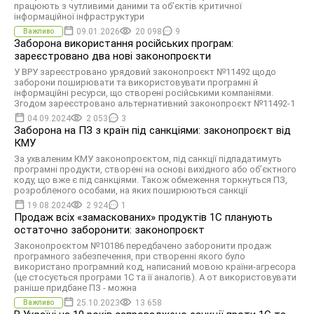
працюють з чутливими даними та обʼєктів критичної
інформаційної інфраструктури
09.01.2026
20 098
9
Важливо
Заборона використання російських програм:
зареєстровано два нові законопроєкти
У ВРУ зареєстровано урядовий законопроєкт №11492 щодо
заборони поширювати та використовувати програмні й
інформаційні ресурси, що створені російськими компаніями.
Згодом зареєстровано альтернативний законопроєкт №11492-1
04.09.2024
2 053
3
Заборона на ПЗ з країн під санкціями: законопроєкт від
КМУ
За ухваленим КМУ законопроєктом, під санкції підпадатимуть
програмні продукти, створені на основі вихідного або об’єктного
коду, що вже є під санкціями. Також обмеження торкнуться ПЗ,
розробленого особами, на яких поширюються санкції
19.08.2024
2 924
1
Продаж всіх «замаскованих» продуктів 1С планують
остаточно заборонити: законопроєкт
Законопроєктом №10186 передбачено заборонити продаж
програмного забезпечення, при створенні якого було
використано програмний код, написаний мовою країни-агресора
(це стосується програми 1С та її аналогів). А от використовувати
раніше придбане ПЗ - можна
25.10.2023
13 658
Важливо