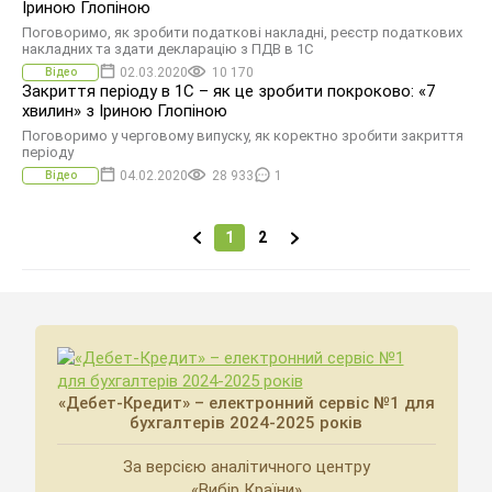
Іриною Глопіною
Поговоримо, як зробити податкові накладні, реєстр податкових
накладних та здати декларацію з ПДВ в 1С
02.03.2020
10 170
Відео
Закриття періоду в 1С – як це зробити покроково: «7
хвилин» з Іриною Глопіною
Поговоримо у черговому випуску, як коректно зробити закриття
періоду
04.02.2020
28 933
1
Відео
1
2
«Дебет-Кредит» – електронний сервіс №1 для
бухгалтерів 2024-2025 років
За версією аналітичного центру
«Вибір Країни»