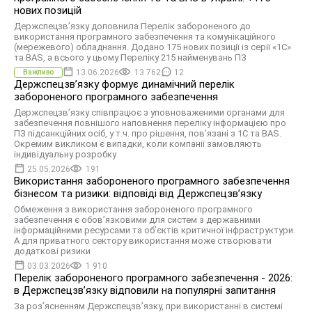
нових позицій
Держспецзв’язку доповнила Перелік забороненого до
використання програмного забезпечення та комунікаційного
(мережевого) обладнання. Додано 175 нових позиції із серії «1С»
та BAS, а всього у цьому Переліку 215 найменувань ПЗ
13.06.2026
13 762
12
Важливо
Держспецзв’язку формує динамічний перелік
забороненого програмного забезпечення
Держспецзв’язку співпрацює з уповноваженими органами для
забезпечення повнішого наповнення переліку інформацією про
ПЗ підсанкційних осіб, у т.ч. про рішення, пов’язані з 1С та BAS.
Окремим викликом є випадки, коли компанії замовляють
індивідуальну розробку
25.05.2026
191
Використання забороненого програмного забезпечення
бізнесом та ризики: відповіді від Держспецзвʼязку
Обмеження з використання забороненого програмного
забезпечення є обов’язковими для систем з державними
інформаційними ресурсами та об’єктів критичної інфраструктури.
А для приватного сектору використання може створювати
додаткові ризики
03.03.2026
1 910
Перелік забороненого програмного забезпечення - 2026:
в Держспецзвʼязку відповили на популярні запитання
За розʼясненням Держспецзвʼязку, при використанні в системі