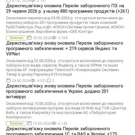
07.07.2026
2 151
Держспецзв’язку оновила Перелік забороненого ПЗ: на
29 червня 2026 р. у ньому 880 програмних продуктів (+261)
Оновлення переліку від 29.06.2026 р. стосується включення до
переліку заборон 261 програмних продуктів таких компаній:
РусБІТехАстра; Ред софт; АСКОН-Системи проектування; АСКОН-
Бізнес-рішення; Виробнича фірма «СКБ Контур»
30.06.2026
3 704
Важливо
Держспецзв’язку знову оновила Перелік забороненого
програмного забезпечення: + 219 сервісів Яндекс та
ViPNet
Оновлення від 22.06.2026 р. стосується включення до переліку
заборон всіх видів сервісів Яндексу, а також ViPNet та інших
програм АТ «Інформаційні Технології і Комунікаційні Системи».
Тепер в цьому Переліку 619 позицій
24.06.2026
4 521
2
Держспецзв’язку знову оновила Перелік забороненого
програмного забезпечення в Україні: додано 201
антивірус
Оновлення від 15.06.2026 р. стосується включення до переліку
заборон антивірусних програм: всі види Dr.Web від ТОВ «Доктор
Веб», а також Kaspersky та інші програми АО «Лаборатория
Касперского».
15.06.2026
6 143
Важливо
Держспецзв’язку оновила Перелік забороненого
програмного забезпечення 1С та BAS в Україні: +175