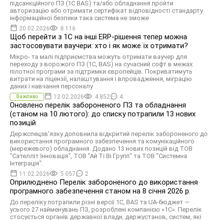
підсанкційного ПЗ (1C BAS) та/або обладнання пройти
авторизацію або отримати сертифікат відповідності стандарту
інформаційної безпеки така система не зможе
20.02.2026
8 116
Щоб перейти з 1С на інші ERP-рішення тепер можна
застосовувати ваучери: хто і як може їх отримати?
Мікро- та малі підприємства можуть отримати ваучер для
переходу з ворожого ПЗ (1С, BAS) на сучасний софт в межах
пілотної програми за підтримки європейців. Покриватимуть
витрати на ліцензії, налаштування і впровадження, міграцію
даних і навчання персоналу
12.02.2026
4 852
4
Важливо
Оновлено перелік забороненого ПЗ та обладнання
(станом на 10 лютого): до списку потрапили 13 нових
позицій
Держспецзв’язку доповнила відкритий перелік забороненого до
використання програмного забезпечення та комунікаційного
(мережевого) обладнання. Додано 13 нових позицій від ТОВ
"Сателліт Інновація", ТОВ "Ай Ті Ві Групп" та ТОВ "Системна
Інтеграція".
11.02.2026
5 057
2
Оприлюднено Перелік забороненого до використання
програмного забезпечення станом на 8 січня 2026 р.
До переліку потрапили різні версії 1С, BAS та UA-бюджет —
усього 27 найменувань ПЗ, розроблені компанією «1С». Перелік
стосується органів державної влади, держустанов, систем, які