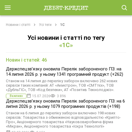
Новини і статті
Усі теги
1С
Усі новини і статті по тегу
«1С»
Новин і статей: 46
Держспецзв’язку оновила Перелік забороненого ПЗ: на
14 липня 2026 р. у ньому 1341 програмний продукт (+262)
Станом на 14 липня до переліку заборон включено 262 нових
сервіси таких компаній: АТ «Акмєтрон», ТОВ «СМТтєх», ТОВ
«ДубльГІС», ТОВ «Код безпеки», АТ «Позитив Текнолоджіз».
15.07.2026
3 896
Важливо
Держспецзв’язку оновила Перелік забороненого ПЗ: на 6
липня 2026 р. у ньому 1079 програмних продуктів (+198)
Станом на 6 липня до переліку заборон включено 198 нових
сервісів: Товариства з обмеженою відповідальністю «Крипто-
Про», Акціонерного товариства «Наукововиробнича фірма
«Мікран», Акціонерного товариства «Іскра Технології»