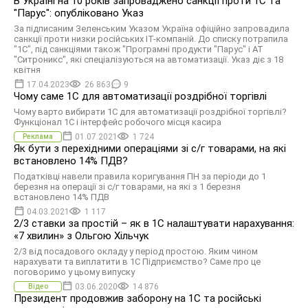
В Україні на 10 років запроваджено санкції проти 1С та
"Парус": опубліковано Указ
За підписаним Зеленським Указом Україна офіційно запровадила
санкції проти низки російських IT-компаній. До списку потрапила
"1С", під санкціями також "Програмні продукти "Парус" і АТ
"Ситроникс", які спеціалізуються на автоматизації. Указ діє з 18
квітня
17.04.2023
26 863
9
Чому саме 1С для автоматизації роздрібної торгівлі
Чому варто вибирати 1С для автоматизації роздрібної торгівлі?
Функціонал 1С і інтерфейс робочого місця касира
01.07.2021
1 724
Реклама
Як бути з перехідними операціями зі с/г товарами, на які
встановлено 14% ПДВ?
Податківці навели правила коригування ПН за періоди до 1
березня на операції зі с/г товарами, на які з 1 березня
встановлено 14% ПДВ
04.03.2021
1 117
2/3 ставки за простій – як в 1С налаштувати нарахування:
«7 хвилин» з Ольгою Хільчук
2/3 від посадового окладу у період простою. Яким чином
нарахувати та виплатити в 1С Підприємство? Саме про це
поговоримо у цьому випуску
03.06.2020
14 876
Відео
Президент продовжив заборону на 1С та російські