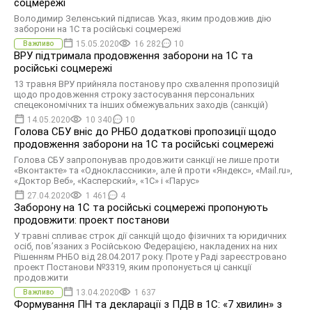
соцмережі
Володимир Зеленський підписав Указ, яким продовжив дію
заборони на 1С та російські соцмережі
15.05.2020
16 282
10
Важливо
ВРУ підтримала продовження заборони на 1С та
російські соцмережі
13 травня ВРУ прийняла постанову про схвалення пропозицій
щодо продовження строку застосування персональних
спецекономічних та інших обмежувальних заходів (санкцій)
14.05.2020
10 340
10
Голова СБУ вніс до РНБО додаткові пропозиції щодо
продовження заборони на 1С та російські соцмережі
Голова СБУ запропонував продовжити санкції не лише проти
«Вконтакте» та «Одноклассники», але й проти «Яндекс», «Mail.ru»,
«Доктор Веб», «Касперский», «1С» і «Парус»
27.04.2020
1 461
4
Заборону на 1С та російські соцмережі пропонують
продовжити: проект постанови
У травні спливає строк дії санкцій щодо фізичних та юридичних
осіб, пов’язаних з Російською Федерацією, накладених на них
Рішенням РНБО від 28.04.2017 року. Проте у Раді зареєстровано
проект Постанови №3319, яким пропонується ці санкції
продовжити
13.04.2020
1 637
Важливо
Формування ПН та декларації з ПДВ в 1С: «7 хвилин» з