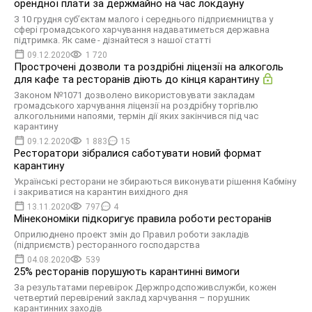
орендної плати за держмайно на час локдауну
З 10 грудня суб’єктам малого і середнього підприємництва у
сфері громадського харчування надаватиметься державна
підтримка. Як саме - дізнайтеся з нашої статті
09.12.2020
1 720
Прострочені дозволи та роздрібні ліцензії на алкоголь
для кафе та ресторанів діють до кінця карантину
Законом №1071 дозволено використовувати закладам
громадського харчування ліцензії на роздрібну торгівлю
алкогольними напоями, термін дії яких закінчився під час
карантину
09.12.2020
1 883
15
Ресторатори зібралися саботувати новий формат
карантину
Українські ресторани не збираються виконувати рішення Кабміну
і закриватися на карантин вихідного дня
13.11.2020
797
4
Мінекономіки підкоригує правила роботи ресторанів
Оприлюднено проект змін до Правил роботи закладів
(підприємств) ресторанного господарства
04.08.2020
539
25% ресторанів порушують карантинні вимоги
За результатами перевірок Держпродспоживслужби, кожен
четвертий перевірений заклад харчування – порушник
карантинних заходів