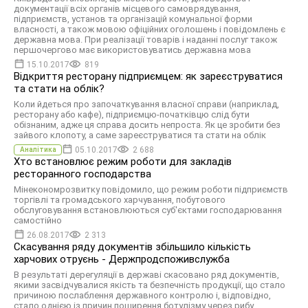
документації всіх органів місцевого самоврядування,
підприємств, установ та організацій комунальної форми
власності, а також мовою офіційних оголошень і повідомлень є
державна мова. При реалізації товарів і наданні послуг також
nершочергово має використовуватись державна мова
15.10.2017
819
Відкриття ресторану підприємцем: як зареєструватися
та стати на облік?
Коли йдеться про започаткування власної справи (наприклад,
ресторану або кафе), підприємцю-початківцю слід бути
обізнаним, адже ця справа досить непроста. Як це зробити без
зайвого клопоту, а саме зареєструватися та стати на облік
05.10.2017
2 688
Аналітика
Хто встановлює режим роботи для закладів
ресторанного господарства
Мінекономрозвитку повідомило, що режим роботи підприємств
торгівлі та громадського харчування, побутового
обслуговування встановлюються суб'єктами господарювання
самостійно
26.08.2017
2 313
Скасування ряду документів збільшило кількість
харчових отруєнь - Держпродспоживслужба
В результаті дерегуляції в державі скасовано ряд документів,
якими засвідчувалися якість та безпечність продукції, що стало
причиною послаблення державного контролю і, відповідно,
стало однією із причин поширення ботулізму через рибу