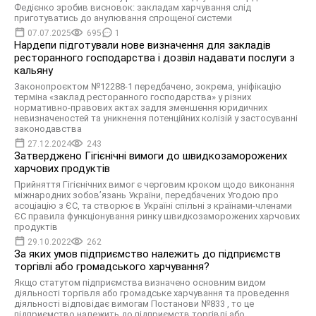
Федієнко зробив висновок: закладам харчування слід
приготуватись до анулювання спрощеної системи
07.07.2025
695
1
Нардепи підготували нове визначення для закладів
ресторанного господарства і дозвіл надавати послуги з
кальяну
Законопроєктом №12288-1 передбачено, зокрема, уніфікацію
терміна «заклад ресторанного господарства» у різних
нормативно-правових актах задля зменшення юридичних
невизначеностей та уникнення потенційних колізій у застосуванні
законодавства
27.12.2024
243
Затверджено Гігієнічні вимоги до швидкозаморожених
харчових продуктів
Прийняття Гігієнічних вимог є черговим кроком щодо виконання
міжнародних зобов’язань України, передбачених Угодою про
асоціацію з ЄС, та створює в Україні спільні з країнами-членами
ЄС правила функціонування ринку швидкозаморожених харчових
продуктів
29.10.2022
262
За яких умов підприємство належить до підприємств
торгівлі або громадського харчування?
Якщо статутом підприємства визначено основним видом
діяльності торгівля або громадське харчування та проведення
діяльності відповідає вимогам Постанови №833 , то це
підприємство належить до підприємств торгівлі або