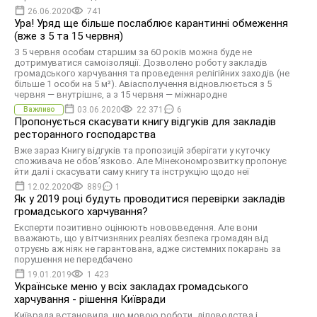
26.06.2020
741
Ура! Уряд ще більше послаблює карантинні обмеження
(вже з 5 та 15 червня)
З 5 червня особам старшим за 60 років можна буде не
дотримуватися самоізоляції. Дозволено роботу закладів
громадського харчування та проведення релігійних заходів (не
більше 1 особи на 5 м²). Авіасполучення відновлюється з 5
червня — внутрішнє, а з 15 червня — міжнародне
03.06.2020
22 371
6
Важливо
Пропонується скасувати книгу відгуків для закладів
ресторанного господарства
Вже зараз Книгу відгуків та пропозицій зберігати у куточку
споживача не обов’язково. Але Мінекономрозвитку пропонує
йти далі і скасувати саму книгу та інструкцію щодо неї
12.02.2020
889
1
Як у 2019 році будуть проводитися перевірки закладів
громадського харчування?
Експерти позитивно оцінюють нововведення. Але вони
вважають, що у вітчизняних реаліях безпека громадян від
отруєнь аж ніяк не гарантована, адже системних покарань за
порушення не передбачено
19.01.2019
1 423
Українське меню у всіх закладах громадського
харчування - рішення Київради
Київрада встановила, що мовою роботи, діловодства і