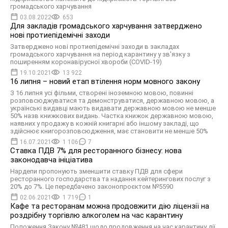
громадського харчування
03.08.2022
653
Для закладів громадського харчування затверджено
нові протиепідемічні заходи
Затверджено нові протиепідемічні заходи в закладах
громадського харчування на період карантину у зв'язку з
поширенням коронавірусної хвороби (СОVID-19)
19.10.2021
13 922
16 липня – новий етап втілення норм мовного закону
З 16 липня усі фільми, створені іноземною мовою, повинні
розповсюджуватися та демонструватися, державною мовою, а
українські видавці мають видавати державною мовою не менше
50% назв книжкових видань. Частка книжок державною мовою,
наявних у продажу в кожній книгарні або іншому закладі, що
здійснює книгорозповсюдження, має становити не менше 50%
16.07.2021
1 106
7
Ставка ПДВ 7% для ресторанного бізнесу: нова
законодавча ініціатива
Нардепи пропонують зменшити ставку ПДВ для сфери
ресторанного господарства та надання кейтерингових послуг з
20% до 7%. Це передбачено законопроєктом №5590
02.06.2021
1 719
1
Кафе та ресторанам можна продовжити дію ліцензії на
роздрібну торгівлю алкоголем на час карантину
Положення Закону №481 щодо продовження на час карантину дії