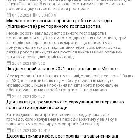
ліцензії на роздрібну торгівлю алкогольними напоями мають
розповсюджуватися на кафе та ресторани
04.02.2021
3 034
9
Мінекономіки оновило правила роботи закладів
(підприємств) ресторанного господарства
Режим роботи закладу ресторанного господарства
встановлюється суб'єктом господарювання самостійно, крім
закладів ресторанного господарства, що належать до
комунальної власності відповідних територіальних громад,
режим роботи яких установлюється виконавчими органами
сільських, селищних та міських рад
25.01.2021
802
Як діє мовний закон у 2021 році: роз'яснює Мін'юст
У супермаркеті та в інтернет-магазині, у кав’ярні, ресторані, банку,
на АЗС, в аптеці чи бібліотеці – обслуговування має бути
українською. Лише на прохання клієнта його персональне
обслуговування може здійснюватися іншою мовою
20.01.2021
672
Для закладів громадського харчування затверджено
нові протиепідемічні заходи
Затверджено нові протиепідемічні заходи у закладах
громадського харчування на період карантину у зв'язку з
поширенням коронавірусної хвороби (COVID-19)
04.01.2021
10 417
Держпідтримка кафе, ресторанів та звільнення від