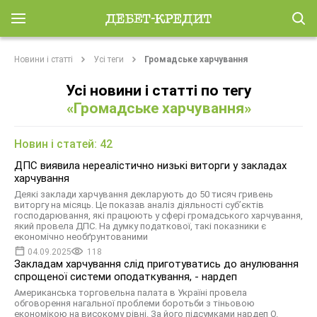
Новини і статті
Усі теги
Громадське харчування
Усі новини і статті по тегу
«Громадське харчування»
Новин і статей: 42
ДПС виявила нереалістично низькі виторги у закладах
харчування
Деякі заклади харчування декларують до 50 тисяч гривень
виторгу на місяць. Це показав аналіз діяльності суб’єктів
господарювання, які працюють у сфері громадського харчування,
який провела ДПС. На думку податкової, такі показники є
економічно необґрунтованими
04.09.2025
118
Закладам харчування слід приготуватись до анулювання
спрощеної системи оподаткування, - нардеп
Американська торговельна палата в Україні провела
обговорення нагальної проблеми боротьби з тіньовою
економікою на високому рівні. За його підсумками нардеп О.