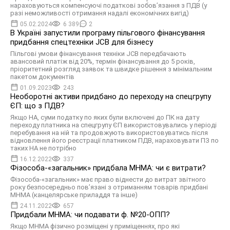
нараховуються компенсуючі податкові зобов’язання з ПДВ (у
разі неможливості отримання надалі економічних вигід)
05.02.2024
6 389
2
В Україні запустили програму пільгового фінансування
придбання спецтехніки JCB для бізнесу
Пільгові умови фінансування техніки JCB передбачають
авансовий платіж від 20%, термін фінансування до 5 років,
пріоритетний розгляд заявок та швидке рішення з мінімальним
пакетом документів
01.09.2023
243
Необоротні активи придбано до переходу на спецгрупу
ЄП: що з ПДВ?
Якщо НА, суми податку по яких були включені до ПК на дату
переходу платника на спецгрупу ЄП використовувались у періоді
перебування на ній та продовжують використовуватись після
відновлення його реєстрації платником ПДВ, нараховувати ПЗ по
таких НА не потрібно
16.12.2022
337
Фізособа-«загальник» придбала МНМА: чи є витрати?
Фізособа-«загальник» має право віднести до витрат звітного
року безпосередньо пов’язані з отриманням товарів придбані
МНМА (канцелярське приладдя та інше)
24.11.2022
657
Придбали МНМА: чи подавати ф. №20-ОПП?
Якщо МНМА фізично розміщені у приміщеннях, про які