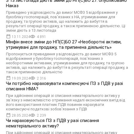
З 13 листопада діють зміни до НП(С)БО 27: опубліковано
Наказ
Приведено у відповідність до вимог МСФЗ 5 відображення у
бухобліку госпоперацій, пов’язаних з НА, утримуваними для
продажу, та групою активів, що належить до вибуття в
результаті операції продажу, а також припиненою діяльністю. Ці
зміни діють з 13 листопада
13.11.2024
4 891
Мінфін внесе зміни до НП(С)БО 27 «Необоротні активи,
утримувані для продажу, та припинена діяльність»
Пропонується приведення у відповідність до вимог МСФЗ 5
відображення у бухобліку госпоперацій, пов’язаних з
необоротними активами, утримуваними для продажу, та групою
активів, що належить до вибуття в результаті операції продажу, а
також припиненою діяльністю
19.09.2024
2 316
Чи потрібно нараховувати компенсуючі ПЗ з ПДВ у разі
списання НМА?
При здійсненні операцій зі списання нематеріального активу у
зв’язку з неможливістю отримання надалі економічних вигід від
його використання платник ПДВ повинен нарахувати
компенсуючі податкові зобов’язання з ПДВ
28.05.2024
2 239
Чи нараховуються ПЗ з ПДВ у разі списання
нематеріального активу?
При здійсненні операцій зі списання нематеріального активу