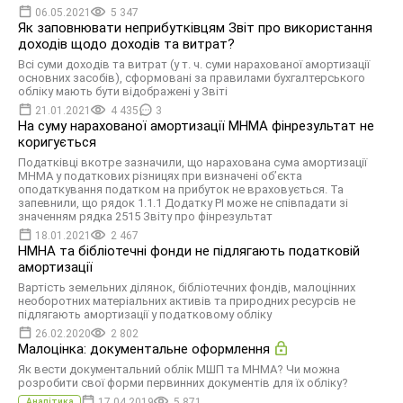
06.05.2021
5 347
Як заповнювати неприбутківцям Звіт про використання
доходів щодо доходів та витрат?
Всі суми доходів та витрат (у т. ч. суми нарахованої амортизації
основних засобів), сформовані за правилами бухгалтерського
обліку мають бути відображені у Звіті
21.01.2021
4 435
3
На суму нарахованої амортизації МНМА фінрезультат не
коригується
Податківці вкотре зазначили, що нарахована сума амортизації
МНМА у податкових різницях при визначені об’єкта
оподаткування податком на прибуток не враховується. Та
запевнили, що рядок 1.1.1 Додатку РІ може не співпадати зі
значенням рядка 2515 Звіту про фінрезультат
18.01.2021
2 467
НМНА та бібліотечні фонди не підлягають податковій
амортизації
Вартість земельних ділянок, бібліотечних фондів, малоцінних
необоротних матеріальних активів та природних ресурсів не
підлягають амортизації у податковому обліку
26.02.2020
2 802
Малоцінка: документальне оформлення
Як вести документальний облік МШП та МНМА? Чи можна
розробити свої форми первинних документів для їх обліку?
17.04.2019
5 871
Аналітика