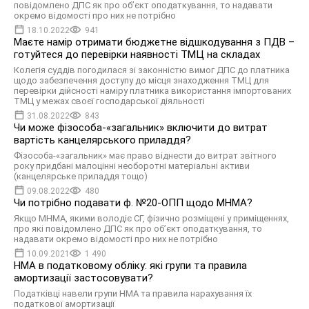
повідомлено ДПС як про об’єкт оподаткування, то надавати
окремо відомості про них не потрібно
18.10.2022
941
Маєте намір отримати бюджетне відшкодування з ПДВ –
готуйтеся до перевірки наявності ТМЦ на складах
Колегія суддів погодилася зі законністю вимог ДПС до платника
щодо забезпечення доступу до місця знаходження ТМЦ для
перевірки дійсності наміру платника використання імпортованих
ТМЦ у межах своєї господарської діяльності
31.08.2022
843
Чи може фізособа-«загальник» включити до витрат
вартість канцелярського приладдя?
Фізособа-«загальник» має право віднести до витрат звітного
року придбані малоцінні необоротні матеріальні активи
(канцелярське приладдя тощо)
09.08.2022
480
Чи потрібно подавати ф. №20-ОПП щодо МНМА?
Якщо МНМА, якими володіє СГ, фізично розміщені у приміщеннях,
про які повідомлено ДПС як про об’єкт оподаткування, то
надавати окремо відомості про них не потрібно
10.09.2021
1 490
НМА в податковому обліку: які групи та правила
амортизації застосовувати?
Податківці навели групи НМА та правила нарахування їх
податкової амортизації