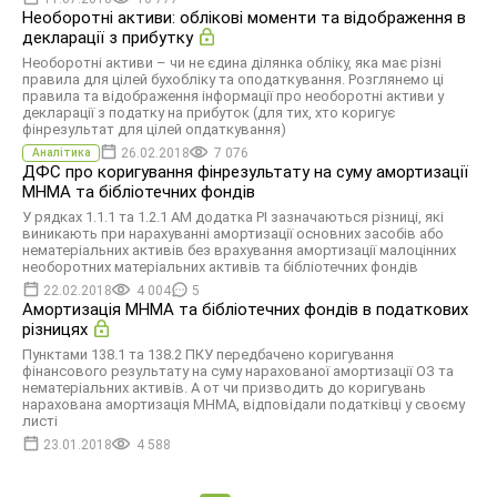
Необоротні активи: облікові моменти та відображення в
декларації з прибутку
Необоротні активи – чи не єдина ділянка обліку, яка має різні
правила для цілей бухобліку та оподаткування. Розглянемо ці
правила та відображення інформації про необоротні активи у
декларації з податку на прибуток (для тих, хто коригує
фінрезультат для цілей опдаткування)
26.02.2018
7 076
Аналітика
ДФС про коригування фінрезультату на суму амортизації
МНМА та бібліотечних фондів
У рядках 1.1.1 та 1.2.1 АМ додатка РІ зазначаються різниці, які
виникають при нарахуванні амортизації основних засобів або
нематеріальних активів без врахування амортизації малоцінних
необоротних матеріальних активів та бібліотечних фондів
22.02.2018
4 004
5
Амортизація МНМА та бібліотечних фондів в податкових
різницях
Пунктами 138.1 та 138.2 ПКУ передбачено коригування
фінансового результату на суму нарахованої амортизації ОЗ та
нематеріальних активів. А от чи призводить до коригувань
нарахована амортизація МНМА, відповідали податківці у своєму
листі
23.01.2018
4 588