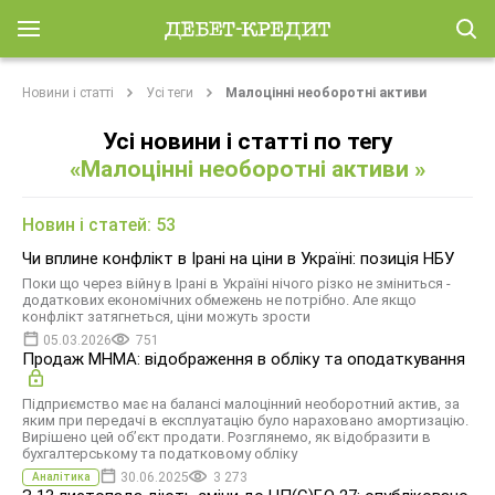
Новини і статті
Усі теги
Малоцінні необоротні активи
Усі новини і статті по тегу
«Малоцінні необоротні активи »
Новин і статей: 53
Чи вплине конфлікт в Ірані на ціни в Україні: позиція НБУ
Поки що через війну в Ірані в Україні нічого різко не зміниться -
додаткових економічних обмежень не потрібно. Але якщо
конфлікт затягнеться, ціни можуть зрости
05.03.2026
751
Продаж МНМА: відображення в обліку та оподаткування
Підприємство має на балансі малоцінний необоротний актив, за
яким при передачі в експлуатацію було нараховано амортизацію.
Вирішено цей об’єкт продати. Розглянемо, як відобразити в
бухгалтерському та податковому обліку
30.06.2025
3 273
Аналітика