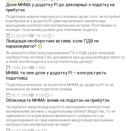
Доля МНМА у додатку РІ до декларації з податку на
прибуток
Податківці надали чергове роз’яснення щодо того, чи потрібно
відображати у додатку РІ суми нарахованої амортизації
малоцінних необоротних матеріальних активів. Розглянемо їх
позицію та можливі ризики для платників податку
21.02.2019
10 741
1
Ліквідація необоротних активів: коли ПДВ не
нараховувати?
Як уникнути обов’язку нарахування ПЗ з ПДВ у разі ліквідації
необоротних активів? Які документи при цьому необхідно мати та
в який спосіб надати їх контролюючому органу?
14.02.2019
1 930
МНМА та їхня доля у додатку РІ – консультують
податківці
Податківці вказали, чи включати МНМА до додатку РІ та чи
визнавати за ними податкові різниці
05.11.2018
5 237
3
Обліковуєте МНМА: вплив на податок на прибуток
Чи підлягає амортизації вартість малоцінних необоротних
матеріальних активів у податковому обліку? Якщо так, то чи
здійснюється коригування фінансового результату до
оподаткування на суму нарахованої амортизації малоцінних
необоротних матеріальних активів?
11.07.2018
16 777