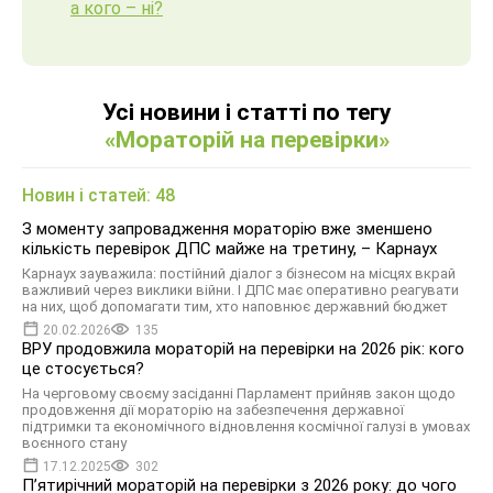
а кого – ні?
Усі новини і статті по тегу
«Мораторій на перевірки»
Новин і статей: 48
З моменту запровадження мораторію вже зменшено
кількість перевірок ДПС майже на третину, – Карнаух
Карнаух зауважила: постійний діалог з бізнесом на місцях вкрай
важливий через виклики війни. І ДПС має оперативно реагувати
на них, щоб допомагати тим, хто наповнює державний бюджет
20.02.2026
135
ВРУ продовжила мораторій на перевірки на 2026 рік: кого
це стосується?
На черговому своєму засіданні Парламент прийняв закон щодо
продовження дії мораторію на забезпечення державної
підтримки та економічного відновлення космічної галузі в умовах
воєнного стану
17.12.2025
302
П’ятирічний мораторій на перевірки з 2026 року: до чого