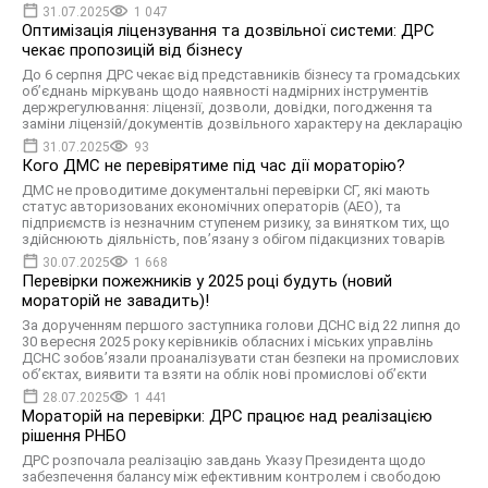
31.07.2025
1 047
Оптимізація ліцензування та дозвільної системи: ДРС
чекає пропозицій від бізнесу
До 6 серпня ДРС чекає від представників бізнесу та громадських
об’єднань міркувань щодо наявності надмірних інструментів
держрегулювання: ліцензії, дозволи, довідки, погодження та
заміни ліцензій/документів дозвільного характеру на декларацію
31.07.2025
93
Кого ДМС не перевірятиме під час дії мораторію?
ДМС не проводитиме документальні перевірки СГ, які мають
статус авторизованих економічних операторів (АЕО), та
підприємств із незначним ступенем ризику, за винятком тих, що
здійснюють діяльність, пов’язану з обігом підакцизних товарів
30.07.2025
1 668
Перевірки пожежників у 2025 році будуть (новий
мораторій не завадить)!
За дорученням першого заступника голови ДСНС від 22 липня до
30 вересня 2025 року керівників обласних і міських управлінь
ДСНС зобовʼязали проаналізувати стан безпеки на промислових
об’єктах, виявити та взяти на облік нові промислові об’єкти
28.07.2025
1 441
Мораторій на перевірки: ДРС працює над реалізацією
рішення РНБО
ДРС розпочала реалізацію завдань Указу Президента щодо
забезпечення балансу між ефективним контролем і свободою