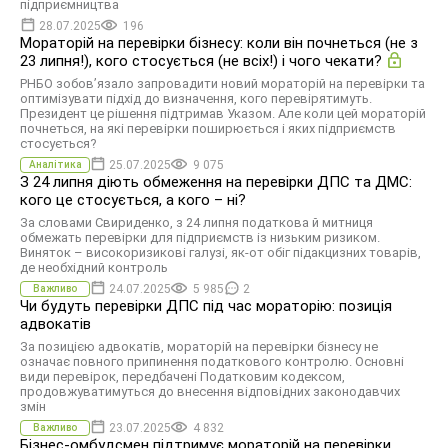
підприємництва
28.07.2025
196
Мораторій на перевірки бізнесу: коли він почнеться (не з
23 липня!), кого стосується (не всіх!) і чого чекати?
РНБО зобов’язало запровадити новий мораторій на перевірки та
оптимізувати підхід до визначення, кого перевірятимуть.
Президент це рішення підтримав Указом. Але коли цей мораторій
почнеться, на які перевірки поширюється і яких підприємств
стосується?
25.07.2025
9 075
Аналітика
З 24 липня діють обмеження на перевірки ДПС та ДМС:
кого це стосується, а кого – ні?
За словами Свириденко, з 24 липня податкова й митниця
обмежать перевірки для підприємств із низьким ризиком.
Виняток – високоризикові галузі, як-от обіг підакцизних товарів,
де необхідний контроль
24.07.2025
5 985
2
Важливо
Чи будуть перевірки ДПС під час мораторію: позиція
адвокатів
За позицією адвокатів, мораторій на перевірки бізнесу не
означає повного припинення податкового контролю. Основні
види перевірок, передбачені Податковим кодексом,
продовжуватимуться до внесення відповідних законодавчих
змін
23.07.2025
4 832
Важливо
Бізнес-омбудсмен підтримує мораторій на перевірки