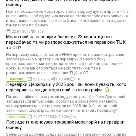
бізнесу
При запровадженні мораторію треба відразу думати про те, як із
нього вийти, щоб однорічна пауза не стала засобом накопичення і
відкладання проблем, які могли б після його закінчення вдарити
бумерангом по бізнесу
22.07.2025
263
Мораторій на перевірки бізнесу з 23 липня: що він
передбачає та чи розповсюджується на перевірки ТЦК
та СП?
На першому засіданні нового РНБО прийнято важливе рішення:
запроваджено мораторй на перевірки бізнесу з боку
правоохоронних, митних, податкових та інших контролюючих
органів. Але він стосується не всіх ⁠платників та не
розповсюджується на перевірки ТЦК та СП
22.07.2025
15 490
18
Важливо
Перевірки Держпраці у 2025 році: які вони бувають, кого
перевіряють, чи діє мораторій та які штрафи
Питання здійснення держнагляду (контролю) з боку Держпраці
залишається актуальним. Особливо враховуючи наявність
затверджених планів перевірок на 2025 рік. Хіба мораторій
закінчився і Держпраці може прийти на планову перевірку?
21.07.2025
7 109
6
Аналітика
Президент анонсував тривалий мораторій на перевірки
бізнесу
Зеленський доручив уряду запровадити тривалий мораторій на