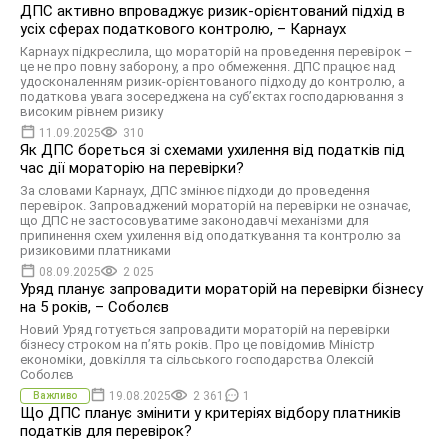
ДПС активно впроваджує ризик-орієнтований підхід в
усіх сферах податкового контролю, – Карнаух
Карнаух підкреслила, що мораторій на проведення перевірок –
це не про повну заборону, а про обмеження. ДПС працює над
удосконаленням ризик-орієнтованого підходу до контролю, а
податкова увага зосереджена на суб’єктах господарювання з
високим рівнем ризику
11.09.2025
310
Як ДПС бореться зі схемами ухилення від податків під
час дії мораторію на перевірки?
За словами Карнаух, ДПС змінює підходи до проведення
перевірок. Запроваджений мораторій на перевірки не означає,
що ДПС не застосовуватиме законодавчі механізми для
припинення схем ухилення від оподаткування та контролю за
ризиковими платниками
08.09.2025
2 025
Уряд планує запровадити мораторій на перевірки бізнесу
на 5 років, – Соболєв
Новий Уряд готується запровадити мораторій на перевірки
бізнесу строком на п’ять років. Про це повідомив Міністр
економіки, довкілля та сільського господарства Олексій
Соболєв
19.08.2025
2 361
1
Важливо
Що ДПС планує змінити у критеріях відбору платників
податків для перевірок?