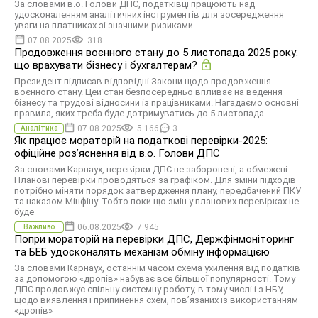
За словами в.о. Голови ДПС, податківці працюють над
удосконаленням аналітичних інструментів для зосередження
уваги на платниках зі значними ризиками
07.08.2025
318
Продовження воєнного стану до 5 листопада 2025 року:
що врахувати бізнесу і бухгалтерам?
Президент підписав відповідні Закони щодо продовження
воєнного стану. Цей стан безпосередньо впливає на ведення
бізнесу та трудові відносини із працівниками. Нагадаємо основні
правила, яких треба буде дотримуватись до 5 листопада
07.08.2025
5 166
3
Аналітика
Як працює мораторій на податкові перевірки-2025:
офіційне розʼяснення від в.о. Голови ДПС
За словами Карнаух, перевірки ДПС не заборонені, а обмежені.
Планові перевірки проводяться за графіком. Для зміни підходів
потрібно міняти порядок затвердження плану, передбачений ПКУ
та наказом Мінфіну. Тобто поки що змін у планових перевірках не
буде
06.08.2025
7 945
Важливо
Попри мораторій на перевірки ДПС, Держфінмоніторинг
та БЕБ удосконалять механізм обміну інформацією
За словами Карнаух, останнім часом схема ухилення від податків
за допомогою «дропів» набуває все більшої популярності. Тому
ДПС продовжує спільну системну роботу, в тому числі і з НБУ,
щодо виявлення і припинення схем, пов’язаних із використанням
«дропів»