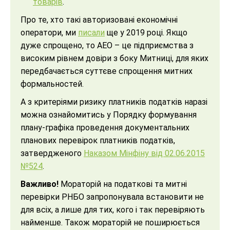
товарів
.
Про те, хто такі авторизовані економічні
оператори, ми
писали
ще у 2019 році. Якщо
дуже спрощено, то АЕО – це підприємства з
високим рівнем довіри з боку Митниці, для яких
передбачається суттєве спрощення митних
формальностей.
А з критеріями ризику платників податків наразі
можна ознайомитись у Порядку формування
плану-графіка проведення документальних
планових перевірок платників податків,
затвердженого
Наказом Мінфіну від 02.06.2015
№524
.
Важливо!
Мораторій на податкові та митні
перевірки РНБО запропонувала встановити не
для всіх, а лише для тих, кого і так перевіряють
найменше. Також мораторій не поширюється