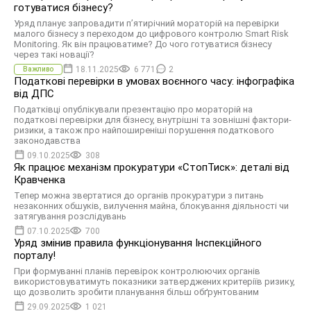
готуватися бізнесу?
Уряд планує запровадити п’ятирічний мораторій на перевірки
малого бізнесу з переходом до цифрового контролю Smart Risk
Monitoring. Як він працюватиме? До чого готуватися бізнесу
через такі новації?
18.11.2025
6 771
2
Важливо
Податкові перевірки в умовах воєнного часу: інфографіка
від ДПС
Податківці опублікували презентацію про мораторій на
податкові перевірки для бізнесу, внутрішні та зовнішні фактори-
ризики, а також про найпоширеніші порушення податкового
законодавства
09.10.2025
308
Як працює механізм прокуратури «СтопТиск»: деталі від
Кравченка
Тепер можна звертатися до органів прокуратури з питань
незаконних обшуків, вилучення майна, блокування діяльності чи
затягування розслідувань
07.10.2025
700
Уряд змінив правила функціонування Інспекційного
порталу!
При формуванні планів перевірок контролюючих органів
використовуватимуть показники затверджених критеріїв ризику,
що дозволить зробити планування більш обґрунтованим
29.09.2025
1 021