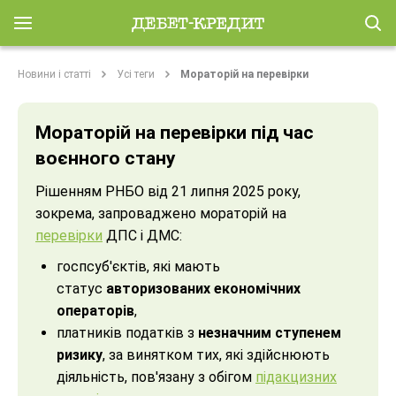
Новини і статті
Усі теги
Мораторій на перевірки
Мораторій на перевірки під час
воєнного стану
Рішенням РНБО від 21 липня 2025 року,
зокрема, запроваджено мораторій на
перевірки
ДПС і ДМС:
госпсуб'єктів, які мають
статус
авторизованих економічних
операторів
,
платників податків з
незначним ступенем
ризику
, за винятком тих, які здійснюють
діяльність, пов'язану з обігом
підакцизних