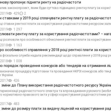
знову пропонує підняти ренту на радіочастоти
алив законопроект, яким буде суттєво підвищено рентну плату за кори
.2019
429
2
и ставками у 2019 році сплачувати рентну плату за радіочасто
оці ставки рентної плати за користування радіочастотним ресурсом зал
.2019
1 297
слювати рентну плату за користування радіочастотами? – наг
ці розповіли про особливості обчислення рентної плати за користуван
.2018
1 163
о особливості справляння у 2018 році рентної плати за корис
 фіскальна служба надала рекомендації щодо справляння у 2018 році р
.2018
1 008
о порядок проведення конкурсів або тендерів на отримання ліц
визначає процедуру підготовки та проведення НКРЗІ конкурсів або тенд
 України
.2017
426
 зміни до Плану використання радіочастотного ресурсу Україн
гармонізації радіочастотного спектра та впровадження рухомого (мобіль
о нормативно-правового акта у сфері користування радіочастотним рес
.2017
483
 зміни до розміру плати за видачу ліцензій на користування р