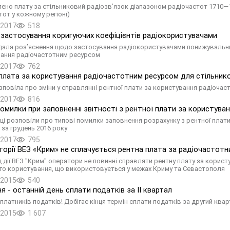
ено плату за стільниковий радіозв’язок діапазоном радіочастот 1710—17
тот у кожному регіоні)
.2017
518
застосування коригуючих коефіцієнтів радіокористувачами
ала роз’яснення щодо застосування радіокористувачами понижувальних 
ання радіочастотним ресурсом
.2017
762
плата за користування радіочастотним ресурсом для стільников
повіла про зміни у справлянні рентної плати за користування радіочаст
.2017
816
помилки при заповненні звітності з рентної плати за користув
ці розповіли про типові помилки заповнення розрахунку з рентної плат
 за грудень 2016 року
.2017
795
торії ВЕЗ «Крим» не сплачується рентна плата за радіочастотн
д дії ВЕЗ "Крим" оператори не повинні справляти рентну плату за кори
го користування, що використовується у межах Криму та Севастополя
.2015
540
ня - останній день сплати податків за II квартал
платників податків! Добігає кінця термін сплати податків за другий ква
.2015
1 607