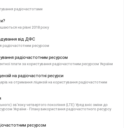
стування радіочастотами
ти?
ишаються на рівні 2018 року
адування від ДФС
ня радіочастотним ресурсом
тування радіочастотним ресурсом
ентної плати за користування радіочастотним ресурсом України
ензій на радіочастотні ресурси
ерів на отримання ліцензій на користування радіочастотним
и
ного) зв'язку четвертого покоління (LTE) Уряд вніс зміни до
урсом України - Плану використання радіочастотного ресурсу
адіочастотним ресурсом