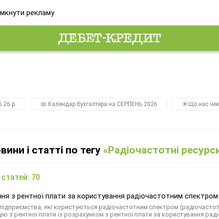
мкнути рекламу
.26 р.
📅 Календар бухгалтера на СЕРПЕНЬ 2026
☀️Що нас чек
овини і статті по тегу
«Радіочастотні ресурс
 статей: 70
ння з рентної плати за користування радіочастотним спектром
і підприємства, які користуються радіочастотним спектром (радіочасто
ію з рентної плати із розрахунком з рентної плати за користування рад