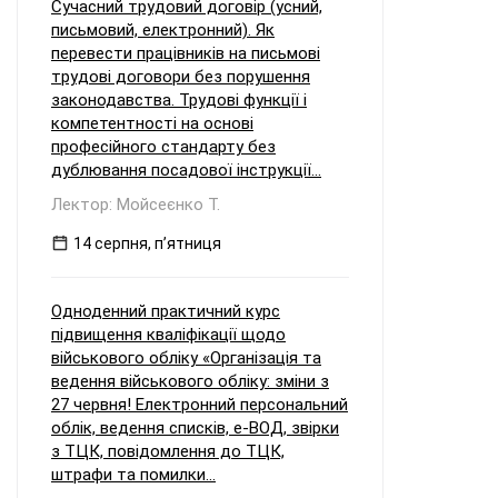
Сучасний трудовий договір (усний,
письмовий, електронний). Як
перевести працівників на письмові
трудові договори без порушення
законодавства. Трудові функції і
компетентності на основі
професійного стандарту без
дублювання посадової інструкції...
Лектор: Мойсеєнко Т.
14 серпня, пʼятниця
Одноденний практичний курс
підвищення кваліфікації щодо
військового обліку «Організація та
ведення військового обліку: зміни з
27 червня! Електронний персональний
облік, ведення списків, е-ВОД, звірки
з ТЦК, повідомлення до ТЦК,
штрафи та помилки...