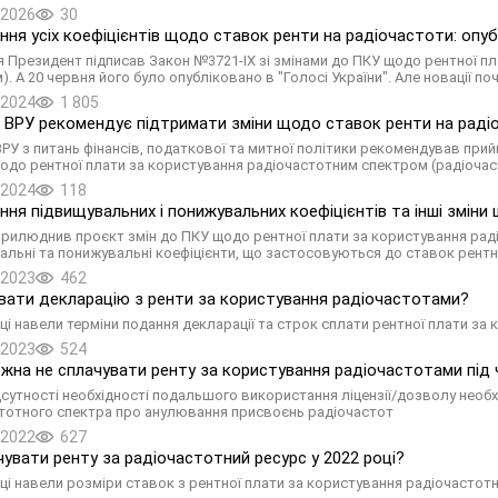
.2026
30
ння усіх коефіцієнтів щодо ставок ренти на радіочастоти: опу
я Президент підписав Закон №3721-ІХ зі змінами до ПКУ щодо рентної 
. А 20 червня його було опубліковано в "Голосі України". Але новації поч
.2024
1 805
 ВРУ рекомендує підтримати зміни щодо ставок ренти на раді
ВРУ з питань фінансів, податкової та митної політики рекомендував при
одо рентної плати за користування радіочастотним спектром (радіочас
.2024
118
ння підвищувальних і понижувальних коефіцієнтів та інші змін
прилюднив проєкт змін до ПКУ щодо рентної плати за користування рад
альні та понижувальні коефіцієнти, що застосовуються до ставок рентн
.2023
462
вати декларацію з ренти за користування радіочастотами?
ці навели терміни подання декларації та строк сплати рентної плати з
.2023
524
жна не сплачувати ренту за користування радіочастотами під 
ідсутності необхідності подальшого використання ліцензії/дозволу нео
тотного спектра про анулювання присвоєнь радіочастот
.2022
627
чувати ренту за радіочастотний ресурс у 2022 році?
ці навели розміри ставок з рентної плати за користування радіочастотн