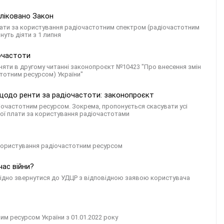
бліковано Закон
плати за користування радіочастотним спектром (радіочастотним
нуть діяти з 1 липня
очастоти
йняти в другому читанні законопроєкт №10423 "Про внесення змін
тотним ресурсом) України"
и щодо ренти за радіочастоти: законопроєкт
іочастотним ресурсом. Зокрема, пропонується скасувати усі
ої плати за користування радіочастотами
а користування радіочастотним ресурсом
час війни?
бхідно звернутися до УДЦР з відповідною заявою користувача
им ресурсом України з 01.01.2022 року