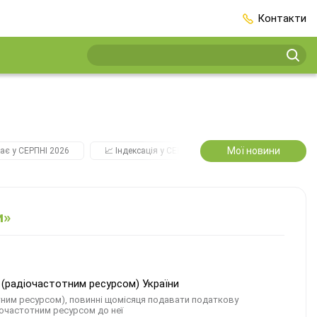
Контакти
Мої новини
ає у СЕРПНІ 2026
📈 Індексація у СЕРПНІ
2️⃣0️⃣2️⃣7️⃣ Усі ключо
и»
 (радіочастотним ресурсом) України
тним ресурсом), повинні щомісяця подавати податкову
іочастотним ресурсом до неї