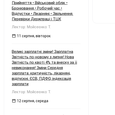
Прийняття • Військовий облік •
Бронювання • Робочий час •
Відпустки • Лікарняні • Звільнення.
Перевірки Держпраці і ТЦК
Лектор: Мойсеєнко Т.
11 серпня, вівторок
Великі зарплатні зміни! Зарплатна
Звітність по-новому з липня! Нова
Звітність по квоті 4% та внеску за її
невиконання! Зміни Середня
зарплата: критичність, лікарняні,
відпускні. ЄСВ, ПДФО, індексація
зарплати
Лектор: Мойсеєнко Т.
12 серпня, середа