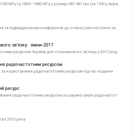
85 МГц та 1805—1880 МГц у розмірі 981 481 грн (за 1 МГц смуги
та підвищувальних коефіцієнтів до ставок рентної плати за
ого зв’язку : зміни-2017
отним ресурсом України для стільникового зв’язку у 2017 році
ання радіочастотним ресурсом
и за користування радіочастотним ресурсом під час подання
ий ресурс
стування радіочастотним ресурсом за ширину смуги радіочастот
ртал 2015 року