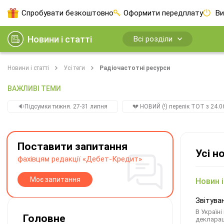
Спробувати безкоштовно
Оформити передплату
Ви
Новини і статті
Всі розділи
Новини і статті
Усі теги
Радіочастотні ресурси
ВАЖЛИВІ ТЕМИ
🔉Підсумки тижня. 27-31 липня
💔 НОВИЙ (!) перелік ТОТ з 24.06
Поставити запитання
Усі н
фахівцям редакції «Дебет-Кредит»
Моє запитання
Новин і
Звітува
В Україн
Головне
декларац