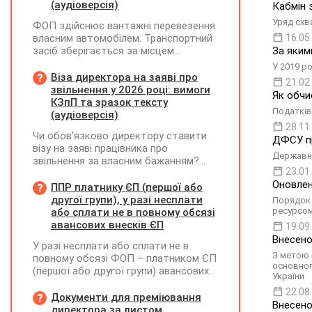
(аудіоверсія)
Кабмін 
Уряд схв
ФОП здійснює вантажні перевезення
власним автомобілем. Транспортний
16.05
засіб зберігається за місцем
За яким
фактичного проживання перевізника,
У 2019 р
договір оренди гаража чи стоянки
Віза директора на заяві про
21.02
відсутній. Яку адресу слід зазначати
звільнення у 2026 році: вимоги
Як обчи
у новому реквізиті ТТН «Місце, де
КЗпП та зразок тексту
Податків
зберігається автомобіль»? Чи є
(аудіоверсія)
обов'язковим оформлення договору
28.11
Чи обов’язково директору ставити
на місце стоянки?
ДФСУ пр
візу на заяві працівника про
Державна
звільнення за власним бажанням?
23.01
Якщо так, який текст візи є бажаним
Оновлен
згідно з нормами КЗпП?
ППР платнику ЄП (першої або
другої групи), у разі несплати
Порядок 
ресурсом
або сплати не в повному обсязі
авансових внесків ЄП
19.09
Внесено
У разі несплати або сплати не в
З метою 
повному обсязі ФОП – платником ЄП
основног
(першої або другої групи) авансових
України
внесків єдиного податку, за
22.08
результатами акта перевірки щодо
Документи для преміювання
Внесено
таких виявлених порушень
директора за листом