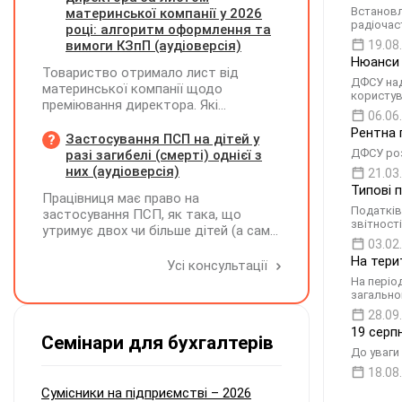
визначається сума штрафу та
Встановл
материнської компанії у 2026
радіочас
складається ППР за формою «Ш»
році: алгоритм оформлення та
вимоги КЗпП (аудіоверсія)
19.08
Нюанси 
Товариство отримало лист від
ДФСУ над
материнської компанії щодо
користув
преміювання директора. Які
06.06
додаткові документи необхідні для
Рентна 
належного оформлення такої премії?
Застосування ПСП на дітей у
ДФСУ роз
разі загибелі (смерті) однієї з
них (аудіоверсія)
21.03
Типові 
Працівниця має право на
Податків
застосування ПСП, як така, що
звітності
утримує двох чи більше дітей (а саме
03.02
- 4 дитини). У червні поточного року
На тери
одна дитина загинула. Як надалі
Усі консультації
правильно застосовувати ПСП?
На періо
Працівниця має подати нову заяву на
загально
застосування ПСП?
28.09
19 серп
Семінари для бухгалтерів
До уваги 
18.08
Сумісники на підприємстві – 2026