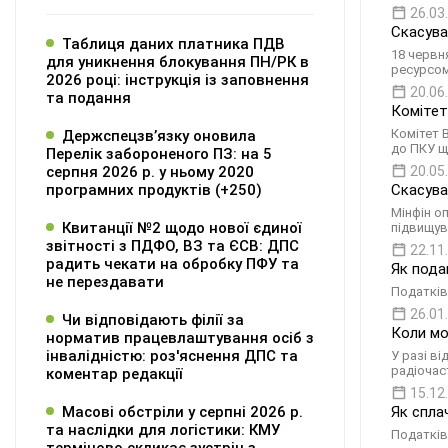
26.03
Скасува
Таблиця даних платника ПДВ
18 червн
для уникнення блокування ПН/РК в
ресурсом)
2026 році: інструкція із заповнення
20.06
та подання
Комітет
Комітет 
Держспецзв’язку оновила
до ПКУ щ
Перелік забороненого ПЗ: на 5
серпня 2026 р. у ньому 2020
20.05
програмних продуктів (+250)
Скасува
Мінфін о
Квитанції №2 щодо нової єдиної
підвищув
звітності з ПДФО, ВЗ та ЄСВ: ДПС
22.11
радить чекати на обробку ПФУ та
Як пода
не перездавати
Податків
26.01
Чи відповідають філії за
Коли мо
норматив працевлаштування осіб з
інвалідністю: роз'яснення ДПС та
У разі в
радіочас
коментар редакції
15.12
Масові обстріли у серпні 2026 р.
Як спла
та наслідки для логістики: КМУ
Податків