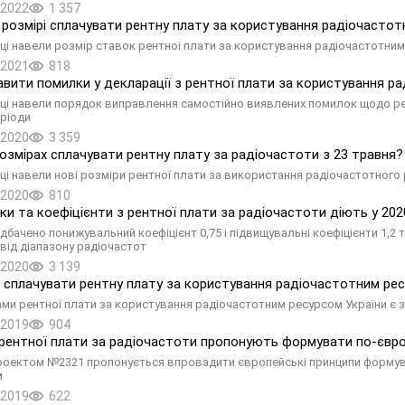
.2022
1 357
 розмірі сплачувати рентну плату за користування радіочастот
ці навели розмір ставок рентної плати за користування радіочастотним
.2021
818
авити помилки у декларації з рентної плати за користування 
ці навели порядок виправлення самостійно виявлених помилок щодо ре
еріоди
.2020
3 359
розмірах сплачувати рентну плату за радіочастоти з 23 травня?
ці навели нові розміри рентної плати за використання радіочастотного
.2020
810
вки та коефіцієнти з рентної плати за радіочастоти діють у 202
дбачено понижувальний коефіцієнт 0,75 і підвищувальні коефіцієнти 1,2 т
від діапазону радіочастот
.2020
3 139
 сплачувати рентну плату за користування радіочастотним ре
ми рентної плати за користування радіочастотним ресурсом України є з
.2019
904
рентної плати за радіочастоти пропонують формувати по-євр
оектом №2321 пропонується впровадити європейські принципи формува
м
.2019
622