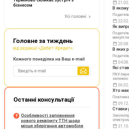
терміново скликає зустріч з
21.02
бізнесом
В якому
Податків
Усі головні
22.02
Як випр
Податків
минулі п
Головне за тиждень
20.08
від редакції «Дебет-Кредит»
В яких 
Податків
Кожного понеділка на Ваш e-mail
04.08
Які ста
ПКУ пере
залежно 
06.02
Хто має
Платника
Останні консультації
09.12
Ставки 
Особливості заповнення
Законопр
спектро
нового реквізиту ТТН щодо
місця зберігання автомобіля
31.10