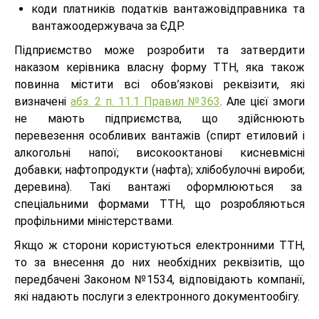
коди платників податків вантажовідправника та
вантажоодержувача за ЄДР.
Підприємство може розробити та затвердити
наказом керівника власну форму ТТН, яка також
повинна містити всі обов’язкові реквізити, які
визначені
абз. 2 п. 11.1 Правил №363
. Але цієї змоги
не мають підприємства, що здійснюють
перевезення особливих вантажів (спирт етиловий і
алкогольні напої; високооктанові кисневмісні
добавки; нафтопродукти (нафта); хлібобулочні вироби;
деревина). Такі вантажі оформлюються за
спеціальними формами ТТН, що розробляються
профільними міністерствами.
Якщо ж сторони користуються електронними ТТН,
то за внесення до них необхідних реквізитів, що
передбачені Законом №1534, відповідають компанії,
які надають послуги з електронного документообігу.