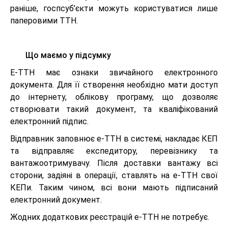
раніше, госпсуб’єкти можуть користуватися лише
паперовими ТТН.
Що маємо у підсумку
Е-ТТН має ознаки звичайного електронного
документа. Для її створення необхідно мати доступ
до інтернету, облікову програму, що дозволяє
створювати такий документ, та кваліфікований
електронний підпис.
Відправник заповнює е-ТТН в системі, накладає КЕП
та відправляє експедитору, перевізнику та
вантажоотримувачу. Після доставки вантажу всі
сторони, задіяні в операції, ставлять на е-ТТН свої
КЕПи. Таким чином, всі вони мають підписаний
електронний документ.
Жодних додаткових реєстрацій е-ТТН не потребує.