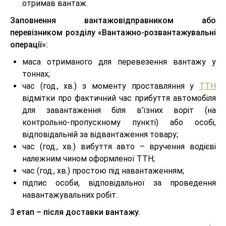
отримав вантаж.
Заповнення вантажовідправником або
перевізником розділу «Вантажно-розвантажувальні
операції»:
маса отриманого для перевезення вантажу у
тоннах;
час (год., хв.) з моменту проставляння у
ТТН
відмітки про фактичний час прибуття автомобіля
для завантаження біля в’їзних воріт (на
контрольно-пропускному пункті) або особі,
відповідальній за відвантаження товару;
час (год., хв.) вибуття авто – вручення водієві
належним чином оформленої ТТН;
час (год., хв.) простою під навантаженням;
підпис особи, відповідальної за проведення
навантажувальних робіт.
3 етап – після доставки вантажу.