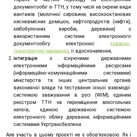
документообіг е-ТТН, у тому числі на окремі види
вантажів (молочної сировини, високооктанових
кисневмісних домішок, нафтопродуктів (нафти),
хлібобулочних виробів, деревини) з
використанням системи електронного
документообігу електронної
товарно-
транспортної накладної
, її вдосконалення;
інтеграція
з існуючими державними
електронними інформаційними ресурсами
(інформаційно-комунікаційними системами)
міністерств та інших центральних органів
виконавчої влади та тестування їхньої взаємодії:
системою зважування в русі (WIM); єдиним
реєстром ТТН на переміщення алкогольних
напоїв; єдиною державною системою
електронного обліку деревини; інформаційними
системами Укртрансбезпеки.
Але участь в цьому проєкті не є обов’язковою. Як і