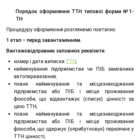
Порядок оформлення ТТН типової форми №1-
ТН
Процедуру оформлення розглянемо поетапно.
1 етап – перед завантаженням.
Вантажовідправник заповнює реквізити:
номер і дата виписки
ТТН
;
найменування підприємства чи ПІБ замовника
автоперевезення;
повне найменування та місцезнаходження
підприємства або ПІБ і місце проживання
фізособи, що відвантажує (списує) цінності за
цією ТТН;
повне найменування та місцезнаходження
підприємства або ПІБ і місце проживання
фізособи, що одержує (оприбутковує) перелічені у
ТТН цінності;