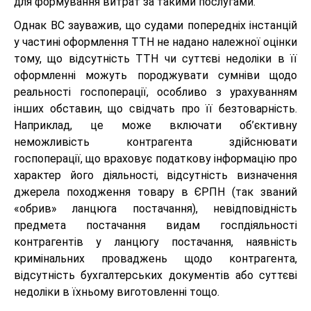
для формування витрат за такими послугами.
Однак ВС зауважив, що судами попередніх інстанцій
у частині оформлення ТТН не надано належної оцінки
тому, що відсутність ТТН чи суттєві недоліки в її
оформленні можуть породжувати сумніви щодо
реальності госпоперації, особливо з урахуванням
інших обставин, що свідчать про її безтоварність.
Наприклад, це може включати об’єктивну
неможливість контрагента здійснювати
госпоперації, що враховує податкову інформацію про
характер його діяльності, відсутність визначення
джерела походження товару в ЄРПН (так званий
«обрив» ланцюга постачання), невідповідність
предмета постачання видам госпдіяльності
контрагентів у ланцюгу постачання, наявність
кримінальних проваджень щодо контрагента,
відсутність бухгалтерських документів або суттєві
недоліки в їхньому виготовленні тощо.