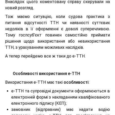
Внаслідок цього коментовану справу скерували на
новий розгляд.
Тож маємо ситуацію, коли судова практика з
питання відсутності ТТН чи наявності суттєвих
недоліків в її оформленні є доволі суперечливою.
Тому госпсуб’єкт повинен самостійно приймати
рішення щодо використання або невикористання
ТТН, з урахуванням можливих наслідків.
А тепер перейдемо все ж таки до е-ТТН.
Особливості використання е-ТТН
Використання е-ТТН має такі
особливості
:
е-ТТН та супровідні документи оформлюються в
електронній формі з накладанням кваліфікованого
електронного підпису (КЕП);
замовник (відправник) має надати водію