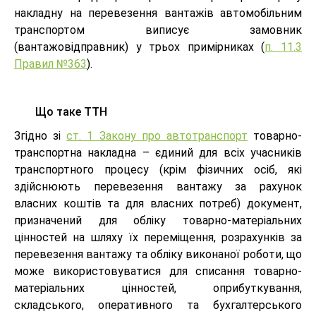
накладну на перевезення вантажів автомобільним
транспортом виписує замовник
(вантажовідправник) у трьох примірниках (
п. 11.3
Правил №363
).
Що таке ТТН
Згідно зі
ст. 1 Закону про автотранспорт
товарно-
транспортна накладна – єдиний для всіх учасників
транспортного процесу (крім фізичних осіб, які
здійснюють перевезення вантажу за рахунок
власних коштів та для власних потреб) документ,
призначений для обліку товарно-матеріальних
цінностей на шляху їх переміщення, розрахунків за
перевезення вантажу та обліку виконаної роботи, що
може використовуватися для списання товарно-
матеріальних цінностей, оприбуткування,
складського, оперативного та бухгалтерського