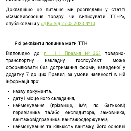
Докладніше це питання ми розглядали у статті
«Самовивезення товару: чи виписувати ТТН?»,
опублікованій у
«ДК» від 27.03.2023 №13
.
Які реквізити повинна мати ТТН
Відповідно до
п. 11.1 Правил №363
товарно-
транспортну накладну госпсуб’єкт може
оформлювати без дотримання форми, наведеної у
додатку 7 до цих Правил, за умови наявності в ній
інформації про:
назву документа,
дату і місце його складання,
найменування (прізвище, ім’я, по батькові)
перевізника та/або експедитора, замовника,
вантажовідправника, вантажоодержувача,
найменування та кількість вантажу, його основні