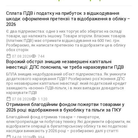
Сплата ПДВ і податку на прибуток з відшкодування
шкоди: оформлення претензії та відображення в обліку –
2026
Є два підприємства: одне з них торгує або зберігає на складі
товари, що належать іншому. Товари згоріли. Власник товарів
(платник ПДВ) має отримати відшкодування на 600 тис. грн.
Розбираємо, як написати претензію та відобразити це в обліку
обох сторін
07.08.2026
744
Ворожий обстріл знищив незавершені капітальні
інвестиції: ДПС пояснила, чи треба нараховувати ПДВ
БПЛА знищив недобудований об’єкт підприємства. Як уникнути
додаткового нарахування ПДВ? Розбираємо роз’яснення ДПС
про незавершені капітальні інвестиції: який податковий кредит
захищають «воєнні» ПДВ-пільги, і в яких випадках доведеться
нарахувати ПДВ
07.08.2026
1 120
Отримання благодійним фондом пожертви товарами у
2026 році: відображення в бухобліку та пільги за ПКУ
Благодійний фонд отримав товари – генератори,
електроприлади чи побутову техніку. Які документи оформити, як
відобразити операції в бухгалтерському обліку та які податкові
наслідки виникають у 2026 році – розбираємо далі у статті
04.08.2026
994