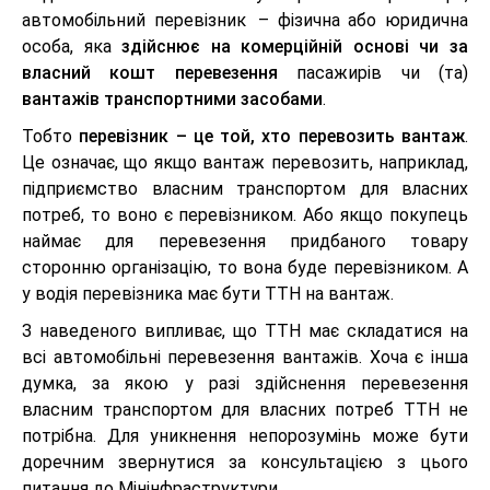
автомобільний перевізник – фізична або юридична
особа, яка
здійснює на комерційній основі чи за
власний кошт перевезення
пасажирів чи (та)
вантажів транспортними засобами
.
Тобто
перевізник – це той, хто перевозить вантаж
.
Це означає, що якщо вантаж перевозить, наприклад,
підприємство власним транспортом для власних
потреб, то воно є перевізником. Або якщо покупець
наймає для перевезення придбаного товару
сторонню організацію, то вона буде перевізником. А
у водія перевізника має бути ТТН на вантаж.
З наведеного випливає, що ТТН має складатися на
всі автомобільні перевезення вантажів. Хоча є інша
думка, за якою у разі здійснення перевезення
власним транспортом для власних потреб ТТН не
потрібна. Для уникнення непорозумінь може бути
доречним звернутися за консультацією з цього
питання до Мінінфраструктури.