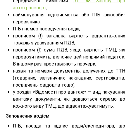
передбачені вимогами
ст. 48 Закону про
автотранспорт
;
найменування підприємства або ПІБ фізособи-
перевізника;
ПІБ і номер посвідчення водія;
прописом (!) загальна вартість відвантажених
товарів з урахуванням ПДВ;
прописом (!) сума ПДВ, якщо вартість ТМЦ, які
перевозитимуть, включає цей непрямий податок.
В іншому разі проставляють прочерк;
назви та номери документів, долучених до ТТН
(товарних, залізничних накладних, сертифікатів,
посвідчень, свідоцтв тощо);
у розділі «Відомості про вантаж» – вид пакування
вантажу, документи, які додаються окремо до
кожного виду ТМЦ, що відвантажуватимуть.
Заповнення водієм:
ПІБ, посада та підпис водія/експедитора, що