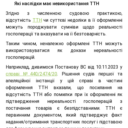
Які наслідки має невикористання ТТН
Згідно з численною судовою практикою,
відсутність
ТТН
чи суттєві недоліки в її оформленні
можуть породжувати сумніви щодо реальності
госпоперації та вказувати на її безтоварність.
Таким чином, неналежно оформлені ТТН можуть
використовуватися як докази нереальності
госпоперацій.
Наприклад, дивимося Постанову ВС від 10.11.2023 у
справі №440/2474/20
. Рішення судів першої та
апеляційної інстанції у цій справі в частині
оформлення ТТН вказали, що посилання на
відсутність ТТН або помилки при їх оформленні як
підтвердження нереальності госпоперацій з
постачання товарів є безпідставними. ТТН є
первинним документом, який підтверджує факт
надання/отримання транспортних послуг і підставою