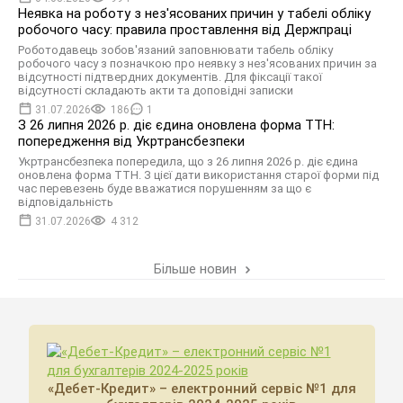
Неявка на роботу з нез'ясованих причин у табелі обліку
робочого часу: правила проставлення від Держпраці
Роботодавець зобов'язаний заповнювати табель обліку
робочого часу з позначкою про неявку з нез'ясованих причин за
відсутності підтвердних документів. Для фіксації такої
відсутності складають акти та доповідні записки
31.07.2026
186
1
З 26 липня 2026 р. діє єдина оновлена форма ТТН:
попередження від Укртрансбезпеки
Укртрансбезпека попередила, що з 26 липня 2026 р. діє єдина
оновлена форма ТТН. З цієї дати використання старої форми під
час перевезень буде вважатися порушенням за що є
відповідальність
31.07.2026
4 312
Більше новин
«Дебет-Кредит» – електронний сервіс №1 для