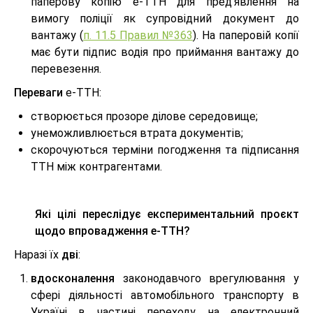
паперову копію e-ТТН для пред’явлення на
вимогу поліції як супровідний документ до
вантажу (
п. 11.5 Правил №363
). На паперовій копії
має бути підпис водія про приймання вантажу до
перевезення.
Переваги
е-ТТН:
створюється прозоре ділове середовище;
унеможливлюється втрата документів;
скорочуються терміни погодження та підписання
ТТН між контрагентами.
Які цілі переслідує експериментальний проєкт
щодо впровадження е-ТТН?
Наразі їх
дві
:
вдосконалення
законодавчого врегулювання у
сфері діяльності автомобільного транспорту в
Україні в частині переходу на електронний