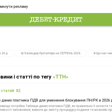
мкнути рекламу
.26 р.
📅 Календар бухгалтера на СЕРПЕНЬ 2026
☀️Що нас чек
овини і статті по тегу
«ТТН»
 статей: 82
 даних платника ПДВ для уникнення блокування ПН/РК в 2026 ро
 навіщо потрібна Таблиця даних платника ПДВ, як правильно її скласти т
ливості заповнення, вимоги до змісту, процедуру подання та можливі п