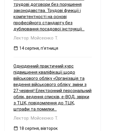
трудові договори без порушення
законодавства. Трудові функції і
компетентності на основі
професійного стандарту без
дублювання посадової інструкції...
Лектор: Мойсеєнко Т.
14 серпня, пʼятниця
Одноденний практичний курс
підвищення кваліфікації щодо
військового обліку «Організація та
ведення військового обліку: зміни з
27 червня! Електронний персональний
облік, ведення списків, е-ВОД, звірки
з ТЦК, повідомлення до ТЦК,
штрафи та помилки...
Лектор: Мойсеєнко Т.
18 серпня, вівторок