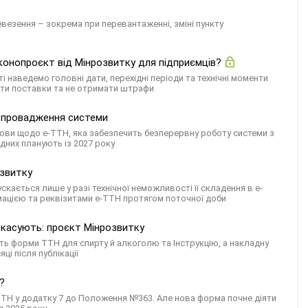
евезення – зокрема при перевантаженні, зміні пункту
конопроєкт від Мінрозвитку для підприємців?
 наведемо головні дати, перехідні періоди та технічні моменти
рвати поставки та не отримати штрафи
 впровадження системи
ови щодо е-ТТН, яка забезпечить безперервну роботу системи з
дних планують із 2027 року
озвитку
ється лише у разі технічної неможливості її складення в е-
мацією та реквізитами е-ТТН протягом поточної доби
скасують: проєкт Мінрозвитку
ть форми ТТН для спирту й алкоголю та Інструкцію, а накладну
і після публікації
?
 ТТН у додатку 7 до Положення №363. Але нова форма почне діяти