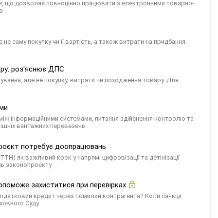
ння, що дозволяє повноцінно працювати з електронними товарно-
в
 саму покупку чи її вартість, а також витрати на придбання.
ру: роз'яснює ДПС
вання, але не покупку, витрати чи походження товару. Для
еми
 між інформаційними системами, питання здійснення контролю та
рішніх вантажних перевезень
нопроєкт потребує доопрацювань
Н) як важливий крок у напрямі цифровізації та детінізації
нь законопроєкту
допоможе захиститися при перевірках
одатковий кредит через помилки контрагента? Коли санкції
рховного Суду