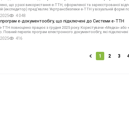
ено, що у разі використання е-ТТН, оформленої та зареєстрованої відп
ій (експедитор) пред'являє Укртрансбезпеки е-ТТН у візуальній формі по
.2025
4 048
 програм е-документообігу, що підключені до Системи е-ТТН
е-ТТН повноцінно працює з грудня 2025 року. Користувачи «Медка» або
. Повний перелік програм електронного документообігу, які підключені 
.2025
416
1
2
3