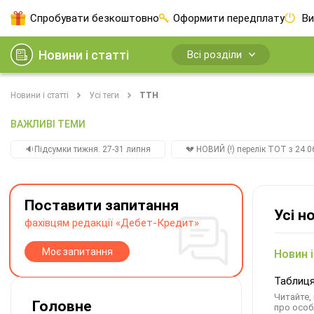
Спробувати безкоштовно
Оформити передплату
Ви
Новини і статті
Всі розділи
Новини і статті
Усі теги
ТТН
ВАЖЛИВІ ТЕМИ
🔉Підсумки тижня. 27-31 липня
💔 НОВИЙ (!) перелік ТОТ з 24.06
Поставити запитання
Усі н
фахівцям редакції «Дебет-Кредит»
Моє запитання
Новин і
Таблиця
Читайте,
Головне
про особ