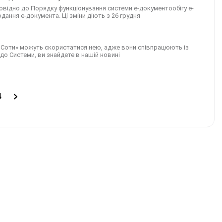
овідно до Порядку функціонування системи е-документообігу е-
дання е-документа. Ці зміни діють з 26 грудня
 «Соти» можуть скористатися нею, адже вони співпрацюють із
до Системи, ви знайдете в нашій новині
4