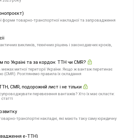
я 2025 року
конопроєкт)
ої форми товарно-транспортної накладної та запровадження
ії
тичних викликів, технічних рішень і законодавчих кроків,
 по Україні та за кордон: ТТН чи CMR?
межах митної території України. Якщо ж вантаж перетинає
 (CMR). Розглянемо правила їх складання
ТН, CMR, подорожній лист і не тільки
 супроводжувати перевезення вантажів? Хто їх має скласти:
 статті
розвитку
оварно-транспортні накладні, які мають таку саму юридичну
ровадження е-ТТН)