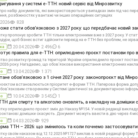
ригування у системі е-ТТН: новий сервіс від Мінрозвитку
про набір документів, які використовуються у випадках змін під час пер
ння, розбіжностях у вантажі чи інших операційних ситуаціях
.2026
828
оже стати обов’язковою з 2027 року: що передбачає новий за
тку пропонує зробити ТТН тільки електронними вже з 2027 року. У статті
цедури, щоб бізнес встиг здійснити перехід на е-ТТН без проблем, не зі
20.04.2026
2 496
6
ка
готує правила для е-ТТН: оприлюднено проєкт постанови про
ство розвитку громад та територій України оприлюднило проєкт постан
 2026 року. Нагадаємо, що обов’язкове використання електронних накла
13.04.2026
1 371
во
тане обовʼязковою з 1 січня 2027 року: законопроєкт від Мінр
оєктом встановлюється пріоритет е-форми ТТН. Паперова форма допуска
обов’язковим створенням у Системі ідентичної за документарною інфор
10.04.2026
3 545
1
во
ТН для спирту та алкоголю оновлять, а накладну на домішки 
тку оприлюднило проєкт змін до Наказу №154. У новій редакції викладу
ооктанові домішки скасують. Документ можуть ввести в дію через 4 місяц
04.03.2026
929
во
рма ТТН – 2026: що змінилось та коли почнемо застосовувати
тку своїм наказом від 12.12.2025 №1727 виклав в новій редакції форму