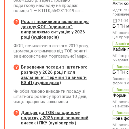
09.04.2026 р. зареєстровано
Акти ко
податкову накладну на продаж:
Йдеться 
позиція 1 — КТП 0,5542311019 шт
призначе
(ціна 373885,82, сума 207219,15, ПДВ
41443,83); позиція 2 —
21.04
Роялті помилково включене до
трансформатор 1 шт (ціна 201130,20,
Е-ТТН м
доходу ФОП-"єдинника":
сума 201130,20, ПДВ 40226,04).
виправляємо ситуацію у 2026
Мінрозви
25.06.2026 р. покупець повернув
році (аудіоверсія)
цієї про
трансформатор. Як правильно
Аналіти
ФОП, починаючи з лютого 2019 року,
скласти розрахунок коригування?
Кабмін 
щомісяця отримував від ТОВ роялті
за використання торговельної марки.
Міністер
5 червня
Усі отримані суми ФОП включав до
доходу платника ЄП та
Виведення посади зі штатного
Важли
оподатковував за ставкою 5%.
розпису у 2026 році після
Е-ТТН с
Водночас ТОВ при виплаті роялті не
звільнення: терміни та вимоги
Законопр
утримувало ПДФО та ВЗ. Як зараз
КЗпП (аудіоверсія)
формі з 
можна виправити цю ситуацію? Чи
Важли
Чи обов’язково виводити посаду зі
потрібно відображати отримані суми
Форми Т
штатного розпису протягом 10 днів,
у декларації "єдинника" за II квартал
якщо працівник звільнився
Мінрозви
2026 року? Чи можуть виникнути
на висок
(розрахувався)?
питання з боку ДПС, якщо цього не
Дивіденди ТОВ на єдиному
зробити?
Важли
податку у 2026 році: авансовий
Нова фо
внесок і ПКУ (аудіоверсія)
Мінрозви