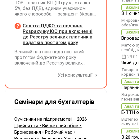
тільки з 
ТОВ - платник ЄП (ІІІ група, ставка
Важли
5%, без ПДВ), єдиним учасником
З 1 січ
якого є юрособа — резидент України,
у 2026 році планує розподілити та
Мінрозви
виплатити дивіденди за рахунок
обов’язк
Сплата ПДФО та подання
нерозподіленого прибутку 2024–2025
Розрахунку ЮО при включенні
Важли
років у сумі 15 млн грн. Які податкові
до Реєстру великих платників
Впровад
наслідки виникають у ТОВ-емітента?
податків протягом року
Метою зу
необхідн
Великий платник податків, який
29.01
протягом бюджетного року
Який до
включений до Реєстру великих
платників податків, сплачує ПДФО за
Товарно-
місцем попереднього обліку, а
кордон, 
Усі консультації
Податковий розрахунок подає за
Аналіти
новим (основним) місцем обліку
Первинн
Які рекв
перевізн
Семінари для бухгалтерів
Аналіти
Е-ТТН о
Сумісники на підприємстві – 2026
Відтепер
силу, як 
Прийняття • Військовий облік •
Важли
Бронювання • Робочий час •
З 26 гр
Відпустки • Лікарняні • Звільнення.