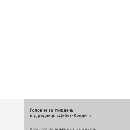
Головне за тиждень
від редакції «Дебет-Кредит»
Кожного понеділка на Ваш e-mail