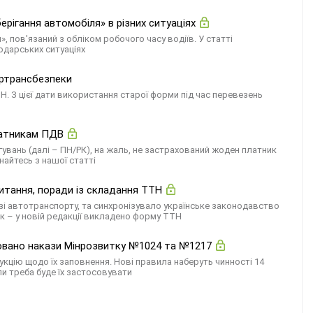
ерігання автомобіля» в різних ситуаціях
, пов'язаний з обліком робочого часу водіїв. У статті
одарських ситуаціях
кртрансбезпеки
Н. З цієї дати використання старої форми під час перевезень
латникам ПДВ
гувань (далі – ПН/РК), на жаль, не застрахований жоден платник
найтесь з нашої статті
питання, поради із складання ТТН
зі автотранспорту, та синхронізувало українське законодавство
к – у новій редакції викладено форму ТТН
іковано накази Мінрозвитку №1024 та №1217
укцію щодо їх заповнення. Нові правила наберуть чинності 14
ли треба буде їх застосовувати