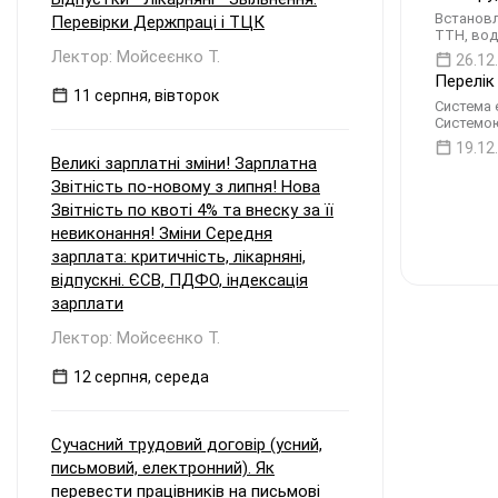
Встановл
Перевірки Держпраці і ТЦК
ТТН, вод
Лектор: Мойсеєнко Т.
26.12
Перелік
11 серпня, вівторок
Система 
Системою
19.12
Великі зарплатні зміни! Зарплатна
Звітність по-новому з липня! Нова
Звітність по квоті 4% та внеску за її
невиконання! Зміни Середня
зарплата: критичність, лікарняні,
відпускні. ЄСВ, ПДФО, індексація
зарплати
Лектор: Мойсеєнко Т.
12 серпня, середа
Сучасний трудовий договір (усний,
письмовий, електронний). Як
перевести працівників на письмові