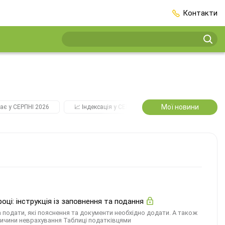
Контакти
Мої новини
ає у СЕРПНІ 2026
📈 Індексація у СЕРПНІ
2️⃣0️⃣2️⃣7️⃣ Усі ключо
ці: інструкція із заповнення та подання
а подати, які пояснення та документи необхідно додати. А також
ричини неврахування Таблиці податківцями