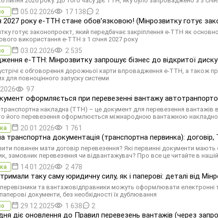
26 липня 2026 року. До того часу діє ТТН, яку було запроваджено з 3 січн
05.02.2026
17 138
2
во
ня 2027 року е-ТТН стане обовʼязковою! (Мінрозвитку готує за
тку готує законопроєкт, який передбачає закріплення е-ТТН як основн
ового використання е-ТТН з 1 січня 2027 року
03.02.2026
2 535
во
ження е-ТТН: Мінрозвитку запрошує бізнес до відкритої дискус
стрічі є обговорення дорожньої карти впровадження е-ТТН, а також прак
их для повноцінного запуску системи
.2026
97
кумент оформляється при перевезенні вантажу автотранпортом
транспортна накладна (ТТН) – це документ для перевезення вантажів в 
то його перевезення оформлюється міжнародною вантажною накладною
20.01.2026
1 761
ка
а транспортна документація (транспортна первинка): договір, Т
ізити повинен мати договір перевезення? Які первинні документи мають
ик, замовник перевезення чи відвантажувач? Про все це читайте в нашій
14.01.2026
2 478
ка
тримали таку саму юридичну силу, як і паперові: деталі від Мін
 перевізники та вантажовідправники можуть оформлювати електронні т
і паперові документи, без необхідності їх дублювання
29.12.2025
1 638
2
во
удня діє оновлення до Правил перевезень вантажів (через зап