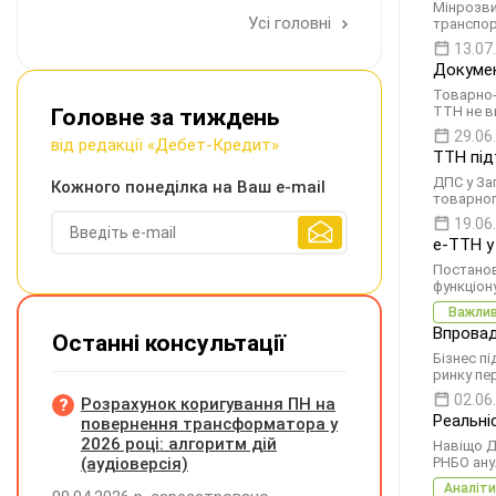
Мінрозви
Усі головні
транспор
13.07
Докумен
Товарно-
ТТН не в
Головне за тиждень
29.06
від редакції «Дебет-Кредит»
ТТН під
ДПС у За
Кожного понеділка на Ваш e-mail
товарного
19.06
е-ТТН у
Постанов
функціон
Важли
Впровад
Останні консультації
Бізнес п
ринку пе
02.06
Розрахунок коригування ПН на
Реальні
повернення трансформатора у
2026 році: алгоритм дій
Навіщо Д
(аудіоверсія)
РНБО ану
Аналіти