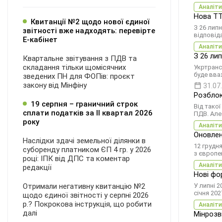
Аналіти
Нова ТТ
Квитанції №2 щодо нової єдиної
З 26 липн
звітності вже надходять: перевірте
відповід
Е-кабінет
Аналіти
З 26 ли
Квартальне звітування з ПДВ та
складання тільки щомісячних
Укртранс
буде вва
зведених ПН для ФОПів: проєкт
закону від Мінфіну
31.07
Розблок
19 серпня – граничний строк
Від тако
сплати податків за ІI квартал 2026
ПДВ. Але
року
Аналіти
Оновлен
Наслідки здачі земельної ділянки в
12 грудн
суборенду платником ЄП 4 гр. у 2026
з європе
році: ІПК від ДПС та коментар
Аналіти
редакції
Нові фо
Отримали негативну квитанцію №2
У липні 
січня 202
щодо єдиної звітності у серпні 2026
р.? Покрокова інструкція, що робити
Аналіти
далі
Мінрозв