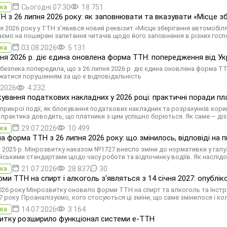
Сьогодні 07:30
18 751
ка
Н з 26 липня 2026 року: як заповнювати та вказувати «Місце зб
я 2026 року у ТТН з'явився новий реквізит «Місце зберігання автомобіля»
аємо на поширені запитання читачів щодо його заповнення в різних госп
03.08.2026
5 131
ка
пня 2026 р. діє єдина оновлена форма ТТН: попередження від У
безпека попередила, що з 26 липня 2026 р. діє єдина оновлена форма ТТ
жатися порушенням за що є відповідальність
.2026
4 232
ування податкових накладних у 2026 році: практичні поради п
ї прикрої події, як блокування податкових накладних та розрахунків кори
 практика доводить, що платники з цим успішно борються. Як саме – діз
29.07.2026
10 499
ка
а форма ТТН з 26 липня 2026 року: що змінилось, відповіді на 
я 2025 р. Мінрозвитку наказом №1727 внесло зміни до нормативки у галу
йськими стандартами щодо часу роботи та відпочинку водіїв. Як наслідо
21.07.2026
28 837
30
ка
рми ТТН на спирт і алкоголь з'являться з 14 січня 2027: опубл
2026 року Мінрозвитку оновило форми ТТН на спирт та алкоголь та Інстр
7 року. Проаналізуємо, кого стосуються ці зміни, що саме змінилося і ко
14.07.2026
3 164
ка
итку розширило функціонал системи е-ТТН