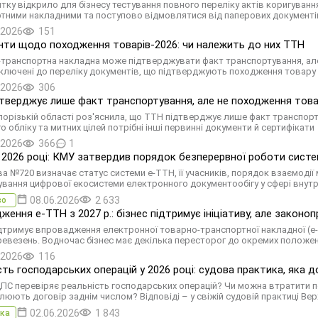
тку відкрило для бізнесу тестування повного переліку актів коригува
тними накладними та поступово відмовлятися від паперових документі
.2026
151
ти щодо походження товарів-2026: чи належить до них ТТН
транспортна накладна може підтверджувати факт транспортування, але не
ключені до переліку документів, що підтверджують походження товару
.2026
306
тверджує лише факт транспортування, але не походження това
порізькій області роз'яснила, що ТТН підтверджує лише факт транспорту
 обліку та митних цілей потрібні інші первинні документи й сертифікати
.2026
366
1
 2026 році: КМУ затвердив порядок безперервної роботи сист
а №720 визначає статус системи е-ТТН, її учасників, порядок взаємодії
ування цифрової екосистеми електронного документообігу у сфері внут
08.06.2026
2 633
во
ження е-ТТН з 2027 р.: бізнес підтримує ініціативу, але зако
ідтримує впровадження електронної товарно-транспортної накладної (е-ТТ
ревезень. Водночас бізнес має декілька пересторог до окремих положе
.2026
116
сть господарських операцій у 2026 році: судова практика, яка 
ПС перевіряє реальність господарських операцій? Чи можна втратити п
люють договір заднім числом? Відповіді – у свіжій судовій практиці Ве
02.06.2026
1 843
ка