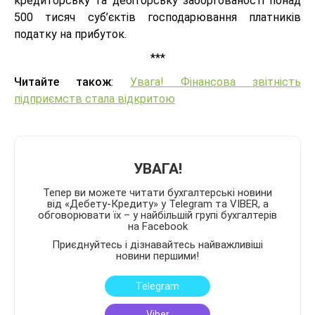
кредиторську та дебіторську заборгованості понад
500 тисяч суб’єктів господарювання платників
податку на прибуток.
***
Читайте також
:
Увага! Фінансова звітність
підприємств стала відкритою
УВАГА!
Тепер ви можете читати бухгалтерські новини
від «Дебету-Кредиту» у Telegram та VIBER, а
обговорювати їх – у найбільшій групі бухгалтерів
на Facebook
Приєднуйтесь і дізнавайтесь найважливіші
новини першими!
Telegram
Viber