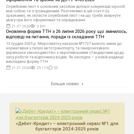
Службовий лист є основним засобом ділової комунікації юросіб
між собою та з громадянами. Розглянемо в цій статті (із
зразками), як скласти службовий лист і на що треба звернути
увагу при його оформленні та опрацюванні
21.07.2026
3 891
Оновлена форма ТТН з 26 липня 2026 року: що змінилось,
відповіді на питання, поради із складання ТТН
12 грудня 2025 р. Мінрозвитку наказом №1727 внесло зміни до
нормативки у галузі автотранспорту, та синхронізувало
українське законодавство з європейськими стандартами щодо
часу роботи та відпочинку водіїв. Як наслідок – у новій редакції
викладено форму ТТН
21.07.2026
29 119
30
Більше новин
«Дебет-Кредит» – електронний сервіс №1 для
бухгалтерів 2024-2025 років