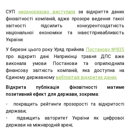
СУП
неодноразово виступала
за відкриття даних
фінзвітності компаній, адже прозоре ведення такої
звітності підсилить конкурентоздатність
національної економіки та інвестпривабливість
України.
У березні цього року Уряд прийняв
Постанову №835
про відкриті дані. Наприкінці травня ДПС вже
виконала умови Постанови та оприлюднила
фінансову звітність компаній, яка доступна на
Єдиному державному
вебпорталі відкритих даних
.
Відкрита публікація фінзвітності матиме
позитивний ефект для держави, зокрема:
- покращить рейтинги прозорості та відкритості
держави;
- підвищить авторитет України як цифрової
держави на міжнародній арені;