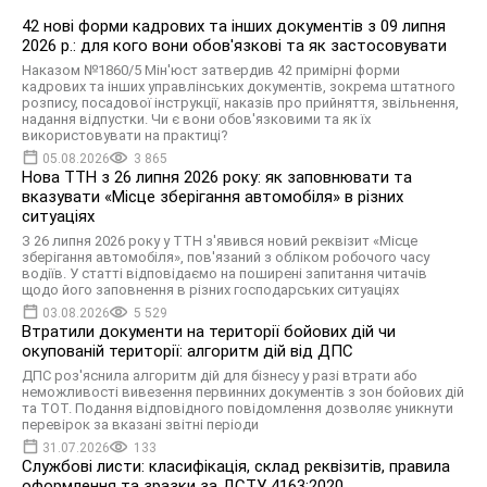
42 нові форми кадрових та інших документів з 09 липня
2026 р.: для кого вони обов'язкові та як застосовувати
Наказом №1860/5 Мін'юст затвердив 42 примірні форми
кадрових та інших управлінських документів, зокрема штатного
розпису, посадової інструкції, наказів про прийняття, звільнення,
надання відпустки. Чи є вони обов'язковими та як їх
використовувати на практиці?
05.08.2026
3 865
Нова ТТН з 26 липня 2026 року: як заповнювати та
вказувати «Місце зберігання автомобіля» в різних
ситуаціях
З 26 липня 2026 року у ТТН з'явився новий реквізит «Місце
зберігання автомобіля», пов'язаний з обліком робочого часу
водіїв. У статті відповідаємо на поширені запитання читачів
щодо його заповнення в різних господарських ситуаціях
03.08.2026
5 529
Втратили документи на території бойових дій чи
окупованій території: алгоритм дій від ДПС
ДПС роз'яснила алгоритм дій для бізнесу у разі втрати або
неможливості вивезення первинних документів з зон бойових дій
та ТОТ. Подання відповідного повідомлення дозволяє уникнути
перевірок за вказані звітні періоди
31.07.2026
133
Службові листи: класифікація, склад реквізитів, правила
оформлення та зразки за ДСТУ 4163:2020