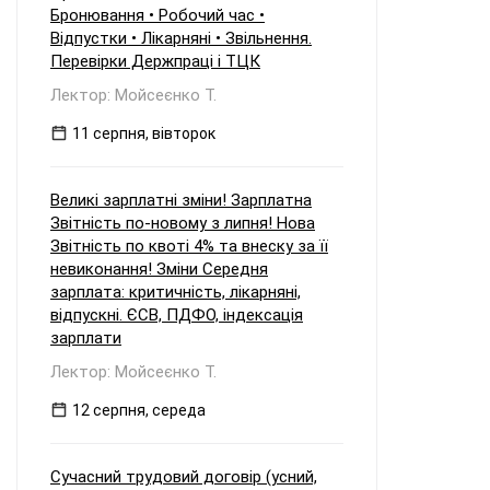
Бронювання • Робочий час •
Відпустки • Лікарняні • Звільнення.
Перевірки Держпраці і ТЦК
Лектор: Мойсеєнко Т.
11 серпня, вівторок
Великі зарплатні зміни! Зарплатна
Звітність по-новому з липня! Нова
Звітність по квоті 4% та внеску за її
невиконання! Зміни Середня
зарплата: критичність, лікарняні,
відпускні. ЄСВ, ПДФО, індексація
зарплати
Лектор: Мойсеєнко Т.
12 серпня, середа
Сучасний трудовий договір (усний,