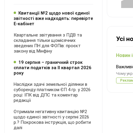
Квитанції №2 щодо нової єдиної
звітності вже надходять: перевірте
Е-кабінет
Квартальне звітування з ПДВ та
Усі н
складання тільки щомісячних
зведених ПН для ФОПів: проєкт
закону від Мінфіну
Новин і
19 серпня – граничний строк
Важливі
сплати податків за ІI квартал 2026
року
Чому укр
Рекла
Наслідки здачі земельної ділянки в
суборенду платником ЄП 4 гр. у 2026
році: ІПК від ДПС та коментар
редакції
Отримали негативну квитанцію №2
щодо єдиної звітності у серпні 2026
р.? Покрокова інструкція, що робити
далі