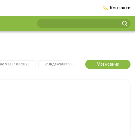
Контакти
Мої новини
ає у СЕРПНІ 2026
📈 Індексація у СЕРПНІ
2️⃣0️⃣2️⃣7️⃣ Усі ключо