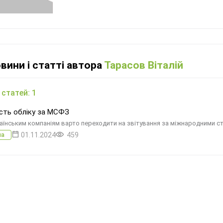
овини і статті автора
Тарасов Віталій
 статей: 1
сть обліку за МСФЗ
аїнським компаніям варто переходити на звітування за міжнародними с
01.11.2024
459
ма