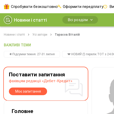
Спробувати безкоштовно
Оформити передплату
Ви
Новини і статті
Всі розділи
Новини і статті
Усі автори
Тарасов Віталій
ВАЖЛИВІ ТЕМИ
🔉Підсумки тижня. 27-31 липня
💔 НОВИЙ (!) перелік ТОТ з 24.06
Поставити запитання
фахівцям редакції «Дебет-Кредит»
Моє запитання
Головне