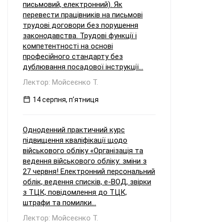
письмовий, електронний). Як
перевести працівників на письмові
трудові договори без порушення
законодавства. Трудові функції і
компетентності на основі
професійного стандарту без
дублювання посадової інструкції...
Лектор: Мойсеєнко Т.
14 серпня, пʼятниця
Одноденний практичний курс
підвищення кваліфікації щодо
військового обліку «Організація та
ведення військового обліку: зміни з
27 червня! Електронний персональний
облік, ведення списків, е-ВОД, звірки
з ТЦК, повідомлення до ТЦК,
штрафи та помилки...
Лектор: Мойсеєнко Т.