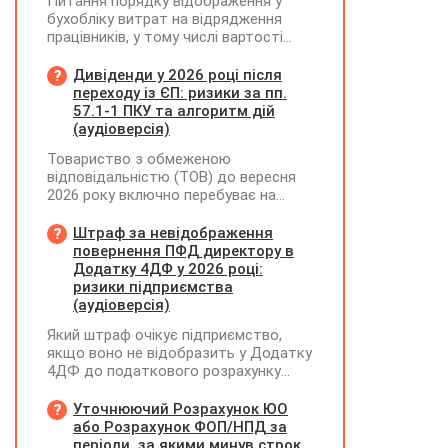
Питання порядку відображення у
бухобліку витрат на відрядження
працівників, у тому числі вартості
проживання в готелі, яке сплачено з
карткового рахунку працівника та
Дивіденди у 2026 році після
підтвердження таких операцій
переходу із ЄП: ризики за пп.
первинними документами, належать
57.1-1 ПКУ та алгоритм дій
до компетенції Мінфіну
(аудіоверсія)
Товариство з обмеженою
відповідальністю (ТОВ) до вересня
2026 року включно перебуває на
спрощеній системі оподаткування
(єдиний податок, 3 група, ставка 5%,
Штраф за невідображення
неплатник ПДВ). З 1 жовтня 2026
повернення ПФД директору в
року підприємство переходить на
Додатку 4ДФ у 2026 році:
загальну систему оподаткування
ризики підприємства
(стає платником податку на
(аудіоверсія)
прибуток). За результатами
Який штраф очікує підприємство,
діяльності у періоді 2024–2025 років
якщо воно не відобразить у Додатку
(під час перебування на спрощеній
4ДФ до податкового розрахунку
системі) підприємство отримало
повернення поворотної фінансової
чистий прибуток, сума
допомоги (ПФД) директору?
Уточнюючий Розрахунок ЮО
нерозподіленого прибутку в балансі
або Розрахунок ФОП/НПД за
становить 18 млн грн. Наприкінці
періоди, за якими минув строк
2026 року (вже після переходу на