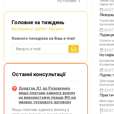
Усі головні
Зміни сп
через ак
03.07
Ліквіда
У разі п
Головне за тиждень
своєчасн
від редакції «Дебет-Кредит»
03.07
Підакциз
Кожного понеділка на Ваш e-mail
Сплата ч
внесення
03.07
Нотифік
Косметик
Косметик
03.07
Останні консультації
Підпис 
Для нада
контролю
Додаток Д1 до Розрахунку,
03.07
якщо платник єдиного внеску
Практич
не використовує працю ФО на
Міністер
умовах трудового договору
внутрішн
Якщо платник єдиного внеску у
03.07