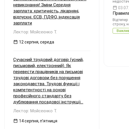
недостач
невиконання! Зміни Середня
03.07
зарплата: критичність, лікарняні,
Правила
відпускні. ЄСВ, ПДФО, індексація
Відтепер
зарплати
строку, 
Важли
Лектор: Мойсеєнко Т.
12 серпня, середа
Сучасний трудовий договір (усний,
письмовий, електронний). Як
перевести працівників на письмові
трудові договори без порушення
законодавства. Трудові функції і
компетентності на основі
професійного стандарту без
дублювання посадової інструкції...
Лектор: Мойсеєнко Т.
14 серпня, пʼятниця