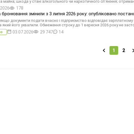
а майна; шкода у стані алкогольного чи наркотичного сп’яніння; отрим
.2026
178
 бронювання змінили з 3 липня 2026 року: опубліковано поста
 якщо документи подати вчасно і підприємство відповідає зарплатному 
на який його ухвалили. Обмеження строку до 1 вересня 2026 року не за
03.07.2026
29 747
14
во
1
2