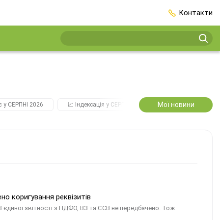
Контакти
Мої новини
є у СЕРПНІ 2026
📈 Індексація у СЕРПНІ
2️⃣0️⃣2️⃣7️⃣ Усі ключові
но коригування реквізитів
3 єдиної звітності з ПДФО, ВЗ та ЄСВ не передбачено. Тож