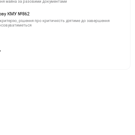
ання майна за разовими документами
нову КМУ №862
критерію, рішення про критичність діятиме до завершення
стосовуватиметься