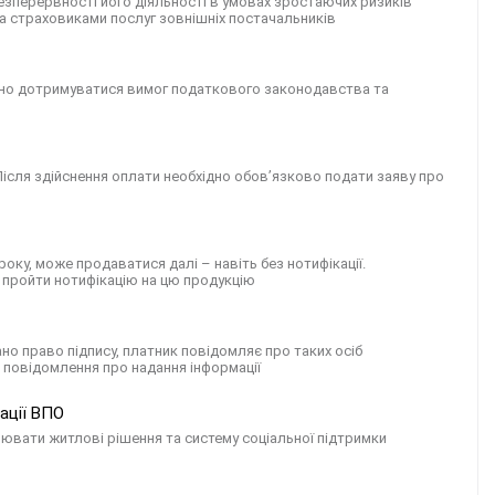
безперервності його діяльності в умовах зростаючих ризиків
а страховиками послуг зовнішніх постачальників
ідно дотримуватися вимог податкового законодавства та
Після здійснення оплати необхідно обов’язково подати заяву про
оку, може продаватися далі – навіть без нотифікації.
н пройти нотифікацію на цю продукцію
но право підпису, платник повідомляє про таких осіб
 повідомлення про надання інформації
ації ВПО
ювати житлові рішення та систему соціальної підтримки