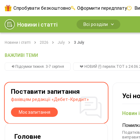
Спробувати безкоштовно
Оформити передплату
Ви
Новини і статті
Всі розділи
Новини і статті
2026
July
3 July
ВАЖЛИВІ ТЕМИ
🔉Підсумки тижня. 3-7 серпня
💔 НОВИЙ (!) перелік ТОТ з 24.06.
Поставити запитання
Усі н
фахівцям редакції «Дебет-Кредит»
Моє запитання
Новин і
Помилка
Податків
Головне
виправит