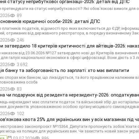
ня статусу неприбуткової організації-2026: деталі від ДПС
 претендувати на статус неприбутковості? Які обов'язкові вимоги для 
.2026
89
асновників юридичної особи-2026: деталі ДПС
 платників податків, відомості про яких включаються до ЄДР, інформац
ей, отриманих від державного реєстратора, в порядку визначеному За
.2026
246
и затвердило 18 критеріїв критичності для айтівців-2026: наказ
 наказом від 23.06.2026 №127 затвердило нові до Критеріїв визначення 
для галузі національної економіки в сфері цифровізації. Вони діють з 3 
.2026
3 692
ція банку та заборгованість по зарплаті: хто має виплатити
их спорах між банком, що ліквідується, та його працівником належним ві
уповноважена особа
.2026
83
а чи подарунок від резидента нерезиденту-2026: оподаткува
ець-нерезидент має сплатити податок та військовий збір до нотаріально
ня документів уповноваженою особою органу місцевого самоврядува
.2026
102
овʼязкова квота 25% для українських вин у всіх магазинах під 
реєстровано законопроєкт №15364. Депутати пропонують зобов'язати с
их місць на полицях для українських вин. Чи захистить новий закон украї
03.07.2026
886
ка