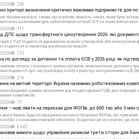
.2026
245
но критерії визначення критично важливих підприємств для п
ни України визнало таким, що втратив чинність, наказ, яким були затвер
 критично важливими для забезпечення потреб ЗСУ та інших військових
.2026
311
ід ДПС щодо трансфертного ціноутворення-2026: які документ
ація з ТЦУ подається державною мовою у паперовій або електронній 
о подається їх переклад українською мовою
.2026
133
ка по догляду за дитиною та сплата ЄСВ у 2026 році: як підтв
женням сплати страхового внеску органом, який виплачує допомогу при 
альні відомості про застраховану особу з реєстру застрахованих осіб 
.2026
216
ння на митній території України наземних роботизованих компл
і запроваджено режим звільнення від оподаткування ПДВ для операцій з 
ваних комплексів
.2026
77
пня – нові ліміти на перекази для ФОПів: до 600 тис або 3 млн 
 увага банків буде зосереджена на новостворених ФОПах, які тривалий ч
особах з ознаками компаній-оболонок. Водночас це не означає, що к
.2026
8 682
ановив вимоги щодо управління ризиком третіх сторін для банк