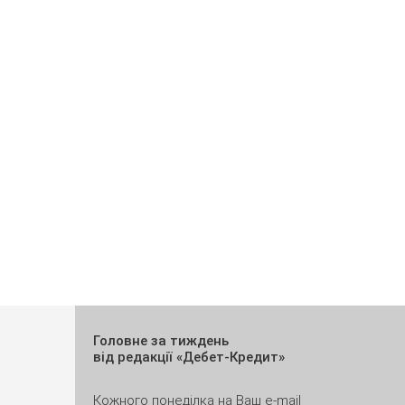
Головне за тиждень
від редакції «Дебет-Кредит»
Кожного понеділка на Ваш e-mail