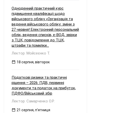
Одноденний практичний курс
підвищення кваліфікації щодо
військового обліку «Організація та
ведення військового обліку: зміни з
27 червня! Електронний персональний
облік, ведення списків, е-ВОД, звірки
з ТЦК, повідомлення до ТЦК,
штрафи та помилки...
Лектор: Мойсеєнко Т.
18 серпня, вівторок
Податкові ризики та практичні
рішення – 2026: ПДВ, первинні
документи та податок на прибуток,
ПДФО/Військовий збір
Лектор: Самарченко О.Р.
21 серпня, пʼятниця