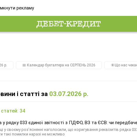
мкнути рекламу
26 р.
📅 Календар бухгалтера на СЕРПЕНЬ 2026
☀️Що нас чека
овини і статті за
03.07.2026 р.
 статей: 34
 у рядку 033 єдиної звітності з ПДФО, ВЗ та ЄСВ: чи передбаче
ці у своєму розʼясненні наголосили, що коригування реквізитів рядка 03
и такі помилки наразі не можливо