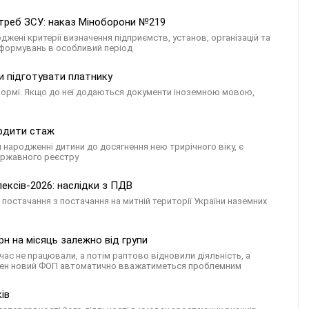
отреб ЗСУ: наказ Міноборони №219
джені критерії визначення підприємств, установ, організацій та
 формувань в особливий період
и підготувати платнику
формі. Якщо до неї додаються документи іноземною мовою,
ердити стаж
народженні дитини до досягнення нею трирічного віку, є
Державного реєстру
ексів-2026: наслідки з ПДВ
постачання з постачання на митній території України наземних
грн на місяць залежно від групи
ас не працювали, а потім раптово відновили діяльність, а
ожен новий ФОП автоматично вважатиметься проблемним
ів