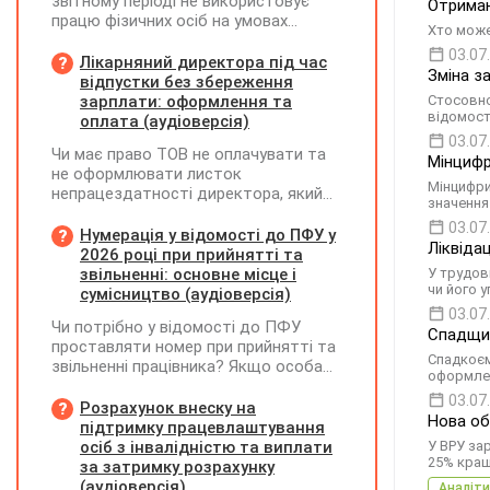
звітному періоді не використовує
Отриман
працю фізичних осіб на умовах
Хто може
трудового договору (контракту) або
03.07
на інших умовах, передбачених
Лікарняний директора під час
Зміна з
законодавством, Додаток Д1/
відпустки без збереження
Додаток ФІЗ-Д1 за відповідний
зарплати: оформлення та
Стосовно
відомост
період не подається
оплата (аудіоверсія)
03.07
Чи має право ТОВ не оплачувати та
Мінцифр
не оформлювати листок
Мінцифри
непрацездатності директора, який
значення 
перебуває у відпустці без
03.07
збереження заробітної плати під час
Нумерація у відомості до ПФУ у
Ліквіда
призупинення діяльності
2026 році при прийнятті та
підприємства?
звільненні: основне місце і
У трудов
чи його 
сумісництво (аудіоверсія)
03.07
Чи потрібно у відомості до ПФУ
Спадщин
проставляти номер при прийнятті та
Спадкоєм
звільненні працівника? Якщо особа
оформлен
одночасно працювала за основним
03.07
місцем роботи та за сумісництвом,
Розрахунок внеску на
Нова об
чи рахується це як два роботодавці?
підтримку працевлаштування
осіб з інвалідністю та виплати
У ВРУ за
25% кращ
за затримку розрахунку
(аудіоверсія)
Аналіти