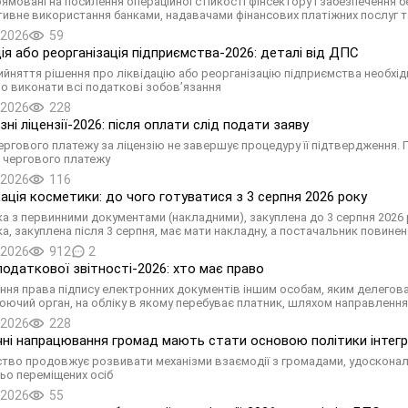
рямовані на посилення операційної стійкості фінсектору і забезпечення 
тивне використання банками, надавачами фінансових платіжних послуг т
.2026
59
ція або реорганізація підприємства-2026: деталі від ДПС
рийняття рішення про ліквідацію або реорганізацію підприємства необх
о виконати всі податкові зобов’язання
.2026
228
ні ліцензії-2026: після оплати слід подати заяву
ергового платежу за ліцензію не завершує процедуру її підтвердження. 
 чергового платежу
.2026
116
ація косметики: до чого готуватися з 3 серпня 2026 року
а з первинними документами (накладними), закуплена до 3 серпня 2026 р
а, закуплена після 3 серпня, має мати накладну, а постачальник повине
.2026
912
2
податкової звітності-2026: хто має право
ння права підпису електронних документів іншим особам, яким делегова
ючий орган, на обліку в якому перебуває платник, шляхом направлення
.2026
228
ні напрацювання громад мають стати основою політики інтегр
ство продовжує розвивати механізми взаємодії з громадами, удосконал
ьо переміщених осіб
.2026
55