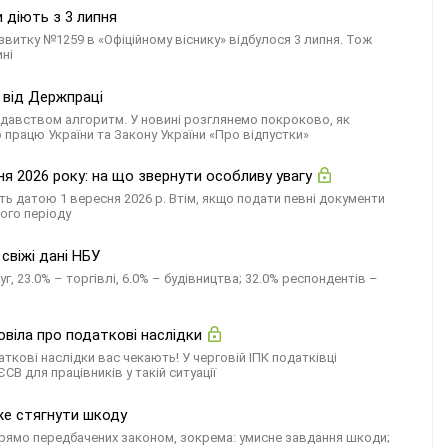
и діють з 3 липня
витку №1259 в «Офіційному віснику» відбулося 3 липня. Тож
ині
 від Держпраці
одавством алгоритм. У новині розглянемо покроково, як
 працю України та Закону України «Про відпустки»
я 2026 року: на що звернути особливу увагу
ь датою 1 вересня 2026 р. Втім, якщо подати певні документи
ного періоду
 свіжі дані НБУ
, 23.0% – торгівлі, 6.0% – будівництва; 32.0% респондентів –
віла про податкові наслідки
ткові наслідки вас чекають! У черговій ІПК податківці
В для працівників у такій ситуації
же стягнути шкоду
 прямо передбачених законом, зокрема: умисне завдання шкоди;