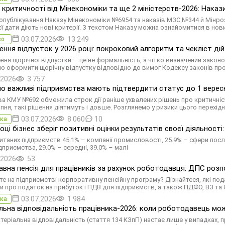
ї критичності від Мінекономіки та ще 2 міністерств-2026: Наказ
 опублікування Наказу Мінекономіки №6954 та наказів МЗС №344 й Мінроз
єї дати діють нові критерії. З текстом Наказу можна ознайомитися в нов
03.07.2026
13 249
во
ння відпусток у 2026 році: покроковий алгоритм та чекліст дій
ня щорічної відпустки — це не формальність, а чітко визначений закон
о оформити щорічну відпустку відповідно до вимог Кодексу законів про
.2026
3 757
о важливі підприємства мають підтвердити статус до 1 вересн
а КМУ №692 обмежила строк дії раніше ухвалених рішень про критичніст
пня, такі рішення діятимуть і довше. Розглянемо у ризики цього перехід
03.07.2026
8 060
10
ка
оці бізнес зберіг позитивні оцінки результатів своєї діяльності:
итаних підприємств 45.1% – компанії промисловості, 25.9% – сфери послуг
дприємства, 29.0% – середні, 39.0% – малі
.2026
53
вна пенсія для працівників за рахунок роботодавця: ДПС розпо
те на підприємстві корпоративну пенсійну програму? Дізнайтеся, які пода
и про податок на прибуток і ПДВ для підприємств, а також ПДФО, ВЗ та ЄС
03.07.2026
1 984
ка
льна відповідальність працівника-2026: коли роботодавець мо
теріальна відповідальність (стаття 134 КЗпП) настає лише у випадках,