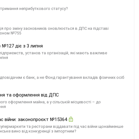
отримання неприбуткового статусу?
ія про зміну засновників оновлюється в ДПС на підставі
коном №755
 №127 діє з 3 липня
підприємств, установ та організацій, які мають важливе
липня
дповідачем є банк, а не Фонд гарантування вкладів фізичних осіб
ння та оформлення від ДПС
го оформлення майна, а у сільській місцевості – до
ння
час війни: законопроєкт №15364
упермаркети та ресторани віддавати під час війни щонайменше
нське вино від конкуренції з імпортним?