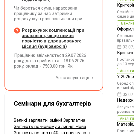
Критері
Чи береться сума, нарахована
Офіційне
працівнику за час затримки
саме з ці
розрахунку в разі звільнення при
Важли
обчсиленні середньомісячної
Оформле
заробітної плати (винагороди), для
Розрахунок компенсації при
розрахунку внеску на підтримку
звільненні, якщо немає
Оформлен
працевлаштування осіб з
правильн
повністю відпрацьованого
інвалідністю?
місяця (аудіоверсія)
03.07
Критичн
Працівник звільняється 29.07.2026
Постанов
року, дата прийняття - 18.06.2026
до 10 сер
року, оклад - 7500,00 грн. Як
розрахувати компенсацію трьох
Аналіти
У 2026 р
невикористаних днів відпустки при
Усі консультації
звільненні?
Серед оп
великі пі
03.07
Недержа
Семінари для бухгалтерів
Запускає
розповіл
Аналіти
Великі зарплатні зміни! Зарплатна
Матеріа
Звітність по-новому з липня! Нова
Повна ма
Звітність по квоті 4% та внеску за її