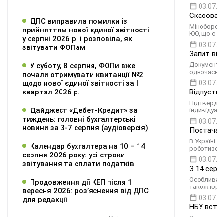
03.07
Скасова
ДПС виправила помилки із
Міноборо
прийняттям нової єдиної звітності
ЮО, що є
у серпні 2026 р. і розповіла, як
03.07
звітувати ФОПам
Запит в
Документ
У суботу, 8 серпня, ФОПи вже
одночасн
почали отримувати квитанції №2
щодо нової єдиної звітності за ІІ
03.07
квартал 2026 р.
Відпуст
Підтверд
Дайджест «Дебет-Кредит» за
індивіду
тиждень: головні бухгалтерські
03.07
новини за 3-7 серпня (аудіоверсія)
Постача
В Україн
Календар бухгалтера на 10 – 14
роботизо
серпня 2026 року: усі строки
03.07
звітування та сплати податків
З 14 сер
Особлива
Продовження дії КЕП після 1
також юр
вересня 2026: розʼяснення від ДПС
03.07
для редакції
НБУ вст