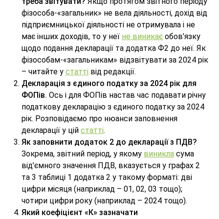
треба звітувати?
Якщо протягом звітного періоду
фізособа-«загальник» не вела діяльності, дохід від
підприємницької діяльності не отримувала і не
має інших доходів, то у неї
не виникає
обов’язку
щодо подання декларації та додатка Ф2 до неї. Як
фізособам-«загальникам» відзвітувати за 2024 рік
– читайте у
статті
від редакції.
Декларація з єдиного податку за 2024 рік для
ФОПів.
Ось і для ФОПів настав час подавати річну
податкову декларацію з єдиного податку за 2024
рік. Розповідаємо про нюанси заповнення
декларації у цій
статті
.
Як заповнити додаток 2 до декларації з ПДВ?
Зокрема, звітний період, у якому
виникла
сума
від’ємного значення ПДВ, вказується у графах 2
та 3 таблиці 1 додатка 2 у такому форматі: дві
цифри місяця (наприклад – 01, 02, 03 тощо);
чотири цифри року (наприклад – 2024 тощо).
Який коефіцієнт «К» зазначати