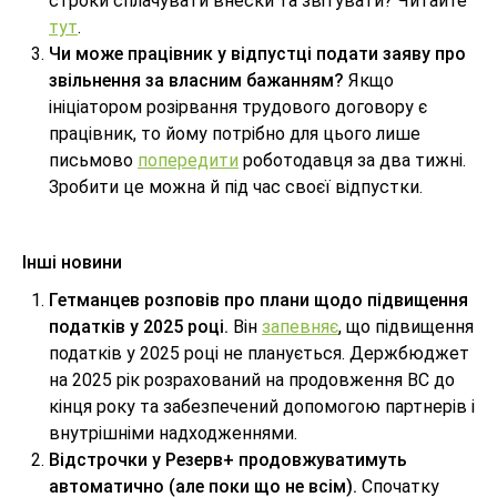
строки сплачувати внески та звітувати? Читайте
тут
.
Чи може працівник у відпустці подати заяву про
звільнення за власним бажанням?
Якщо
ініціатором розірвання трудового договору є
працівник, то йому потрібно для цього лише
письмово
попередити
роботодавця за два тижні.
Зробити це можна й під час своєї відпустки.
Інші новини
Гетманцев розповів про плани щодо підвищення
податків у 2025 році.
Він
запевняє
, що підвищення
податків у 2025 році не планується. Держбюджет
на 2025 рік розрахований на продовження ВС до
кінця року та забезпечений допомогою партнерів і
внутрішніми надходженнями.
Відстрочки у Резерв+ продовжуватимуть
автоматично (але поки що не всім).
Спочатку