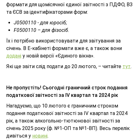
формати для щомісячної єдиної звітності з ПДФО, ВЗ
та ЄСВ за ідентифікаторами форм:
J0500110 - для юросіб;
F0500110 – для фізосіб.
Їх і потрібно використовувати для звітування за
січень. В Е-кабінеті формати вже є, а також вони
додані
у новій версії «Єдиного вікна».
Які ще звіти слід подати до 20 лютого, – читайте
тут
.
Не пропустіть! Сьогодні граничний строк подання
податкової звітності за IV квартал та 2024 рік
Нагадуємо, що 10 лютого є граничним строком
подання податкової звітності за IV квартал та 2024
рік, а також алкогольно-тютюнової звітності за
січень 2025 року (ф. №1-ОП та №1-ВП). Весь перелік
дивіться у
новині
.