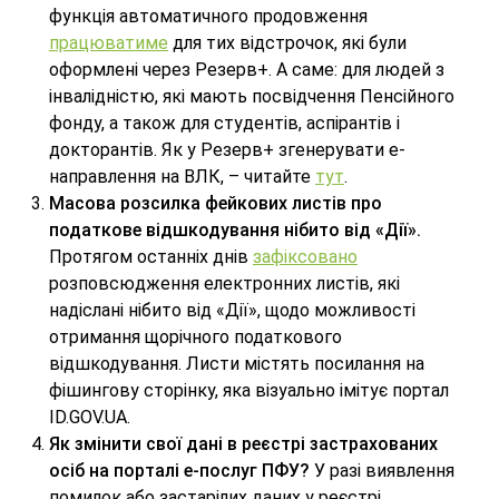
функція автоматичного продовження
працюватиме
для тих відстрочок, які були
оформлені через Резерв+. А саме: для людей з
інвалідністю, які мають посвідчення Пенсійного
фонду, а також для студентів, аспірантів і
докторантів. Як у Резерв+ згенерувати е-
направлення на ВЛК, – читайте
тут
.
Масова розсилка фейкових листів про
податкове відшкодування нібито від «Дії».
Протягом останніх днів
зафіксовано
розповсюдження електронних листів, які
надіслані нібито від «Дії», щодо можливості
отримання щорічного податкового
відшкодування. Листи містять посилання на
фішингову сторінку, яка візуально імітує портал
ID.GOV.UA.
Як змінити свої дані в реєстрі застрахованих
осіб на порталі е-послуг ПФУ?
У разі виявлення
помилок або застарілих даних у реєстрі