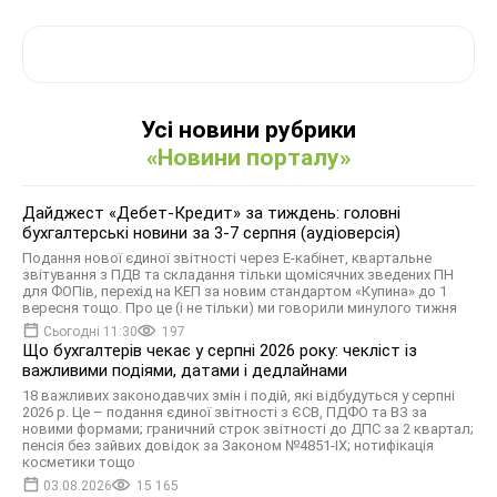
Усі новини рубрики
«Новини порталу»
Дайджест «Дебет-Кредит» за тиждень: головні
бухгалтерські новини за 3-7 серпня (аудіоверсія)
Подання нової єдиної звітності через Е-кабінет, квартальне
звітування з ПДВ та складання тільки щомісячних зведених ПН
для ФОПів, перехід на КЕП за новим стандартом «Купина» до 1
вересня тощо. Про це (і не тільки) ми говорили минулого тижня
Сьогодні 11:30
197
Що бухгалтерів чекає у серпні 2026 року: чекліст із
важливими подіями, датами і дедлайнами
18 важливих законодавчих змін і подій, які відбудуться у серпні
2026 р. Це – подання єдиної звітності з ЄСВ, ПДФО та ВЗ за
новими формами; граничний строк звітності до ДПС за 2 квартал;
пенсія без зайвих довідок за Законом №4851-IX; нотифікація
косметики тощо
03.08.2026
15 165