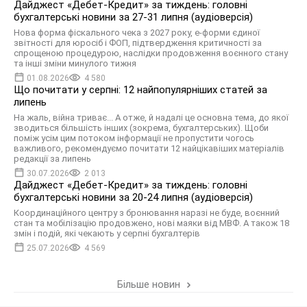
Дайджест «Дебет-Кредит» за тиждень: головні
бухгалтерські новини за 27-31 липня (аудіоверсія)
Нова форма фіскального чека з 2027 року, е-форми єдиної
звітності для юросіб і ФОП, підтвердження критичності за
спрощеною процедурою, наслідки продовження воєнного стану
та інші зміни минулого тижня
01.08.2026
4 580
Що почитати у серпні: 12 найпопулярніших статей за
липень
На жаль, війна триває... А отже, й надалі це основна тема, до якої
зводиться більшість інших (зокрема, бухгалтерських). Щоби
поміж усім цим потоком інформації не пропустити чогось
важливого, рекомендуємо почитати 12 найцікавіших матеріалів
редакції за липень
30.07.2026
2 013
Дайджест «Дебет-Кредит» за тиждень: головні
бухгалтерські новини за 20-24 липня (аудіоверсія)
Координаційного центру з бронювання наразі не буде, воєнний
стан та мобілізацію продовжено, нові маяки від МВФ. А також 18
змін і подій, які чекають у серпні бухгалтерів
25.07.2026
4 569
Більше новин