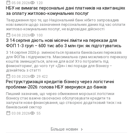
05.08.2026
120
НБУ не вимагає персональні дані платників на квитанціях
за оплату житлово-комунальних послуг
Твердження про те, що Національний банк нібито запровадив
нові вимоги щодо зазначення персональних даних під час оплати
житлово-комунальних послуг, не відповідає дійсності
04.08.2026
100
З 14 серпня діють нові місячні ліміти на перекази для
ФОП 1-3 груп – 600 тис або 3 млн грн: як підготуватись
З 14 серпня 2026 р. змінюються правила банківських переказів
для ФОПів і підприємств. Максимальна сума можливого переказу
коштів зменшується, але не для всіх! Хто потрапить під
фінмоніторинг, до чого тут «Дія» і які поради для бізнесу –
дізнайтесь з статті
03.08.2026
29 422
Реструктуризація кредитів бізнесу через логістичні
проблеми-2026: голова НБУ звернувся до банків
Пишний зазначив, що через обмеження морської логістики
бізнесу стає важче своєчасно обслуговувати кредити та
залучати нове фінансування, що створює додатковий тиск і на
банківський сектор
03.08.2026
55
Більше новин