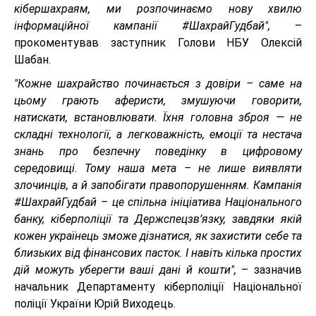
кібершахраям, ми розпочинаємо нову хвилю
інформаційної кампанії #ШахрайГудбай",
–
прокоментував заступник Голови НБУ Олексій
Шабан.
"Кожне шахрайство починається з довіри – саме на
цьому грають аферисти, змушуючи говорити,
натискати, встановлювати. Їхня головна зброя — не
складні технології, а легковажність, емоції та нестача
знань про безпечну поведінку в цифровому
середовищі. Тому наша мета – не лише виявляти
злочинців, а й запобігати правопорушенням. Кампанія
#ШахрайГудбай – це спільна ініціатива Національного
банку, кіберполіції та Держспецзв’язку, завдяки якій
кожен українець зможе дізнатися, як захистити себе та
близьких від фінансових пасток. І навіть кілька простих
дій можуть уберегти ваші дані й кошти",
– зазначив
начальник Департаменту кіберполіції Національної
поліції України Юрій Виходець.