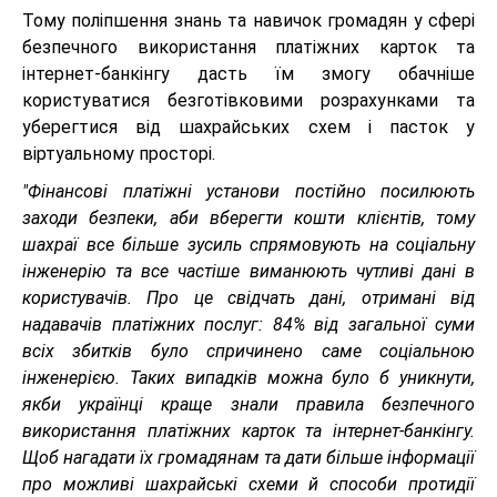
Тому поліпшення знань та навичок громадян у сфері
безпечного використання платіжних карток та
інтернет-банкінгу дасть їм змогу обачніше
користуватися безготівковими розрахунками та
уберегтися від шахрайських схем і пасток у
віртуальному просторі.
"Фінансові платіжні установи постійно посилюють
заходи безпеки, аби вберегти кошти клієнтів, тому
шахраї все більше зусиль спрямовують на соціальну
інженерію та все частіше виманюють чутливі дані в
користувачів. Про це свідчать дані, отримані від
надавачів платіжних послуг: 84% від загальної суми
всіх збитків було спричинено саме соціальною
інженерією. Таких випадків можна було б уникнути,
якби українці краще знали правила безпечного
використання платіжних карток та інтернет-банкінгу.
Щоб нагадати їх громадянам та дати більше інформації
про можливі шахрайські схеми й способи протидії