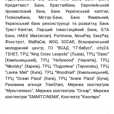
Кредитвест Банк, Кристалбанк, Європейський
промисловий банк, Банк Український капітал,
Полікомбанк, Мотор-Банк, Банк Фамільний,
Український банк реконструкції та розвитку, Банк
Траст-Капітал, Перший Інвестиційний Банк, БТА
Банк, НАБУ, Mastercard, Portmone, NovaPay, EasyPay,
Фокстрот, BlaBlaCar, WOG, SOCAR, Всеукраїнський
молодіжний центр, ГО "ВСАД "IT-бабусі", city24,
ТЕНЕТ, ТРЦ "King Cross Leopolis" (Львів), ТРЦ "Оазіс"
(Хмельницький), ТРЦ "Hollywood" (Чернігів), ТРЦ
“Nikolsky” (Харків), ТРЦ “Подоляни” (Тернопіль), ТРЦ
“Lavina Mall” (Київ), ТРЦ "Woodmall" (Хмельницький),
ТРЦ "Ocean Plaza" (Київ), ТРЦ "Avenir Plaza" (Буча),
Рекламна агенція TreeStars, Мережа кінотеатрів
"Мультиплекс", Мережа кінотеатрів "Оскар", Мережа
кінотеатрів "SMARTCINEMA", Кінотеатр "Кінопарк".