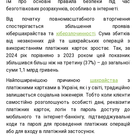
їм про основні правила безпеки під час
безготівкових розрахунків, особливо в інтернеті.
Від початку повномасштабного вторгнення
спостерігається збільшення проявів
кібершахрайства та
кіберзлочинності
. Сума збитків
від незаконних дій та шахрайських операцій з
використанням платіжних карток зростає. Так, за
2024 рік порівняно з 2023 роком цей показник
збільшився більш ніж на третину (37%) – до загальної
суми 1,1 млрд гривень.
Найпоширенішою причиною
шахрайства
з
платіжними картками в Україні, як і у світі, традиційно
залишається соціальна інженерія. Тобто коли клієнти
самостійно розголошують особисті дані, реквізити
платіжних карток, логін та пароль доступу до
мобільного та інтернет-банкінгу, підтверджувальні
коди та паролі для проведення платіжних операцій
або для входу в платіжний застосунок.