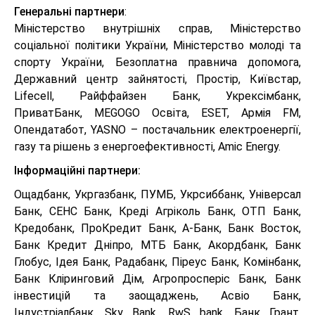
Генеральні партнери
:
Міністерство внутрішніх справ, Міністерство
соціальної політики України, Міністерство молоді та
спорту України, Безоплатна правнича допомога,
Державний центр зайнятості, Простір, Київстар,
Lifecell, Райффайзен Банк, Укрексімбанк,
ПриватБанк, MEGOGO Освіта, ESET, Армія FM,
Опендатабот, YASNO – постачальник електроенергії,
газу та рішень з енергоефективності, Amic Energy.
Інформаційні партнери:
Ощадбанк, Укргазбанк, ПУМБ, Укрсиббанк, Універсал
Банк, СЕНС Банк, Креді Агріколь Банк, ОТП Банк,
Кредобанк, ПроКредит Банк, А-Банк, Банк Восток,
Банк Кредит Дніпро, МТБ Банк, Акордбанк, Банк
Глобус, Ідея Банк, Радабанк, Піреус Банк, Комінбанк,
Банк Кліринговий Дім, Агропросперіс Банк, Банк
інвестицій та заощаджень, Асвіо Банк,
Індустріалбанк, Sky Bank, RwS bank, Банк Грант,