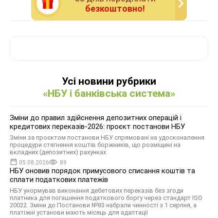
безкоштовно!
Усі новини рубрики
«НБУ і банківська система»
Зміни до правил здійснення депозитних операцій і
кредитових переказів-2026: проєкт постанови НБУ
Зміни за проєктом постанови НБУ спрямовані на удосконалення
процедури стягнення коштів боржників, що розміщені на
вкладних (депозитних) рахунках
05.08.2026
89
НБУ оновив порядок примусового списання коштів та
сплати податкових платежів
НБУ унормував виконання дебетових переказів без згоди
платника для погашення податкового боргу через стандарт ISO
20022. Зміни до Постанови №83 набрали чинності з 1 серпня, а
платіжні установи мають місяць для адаптації