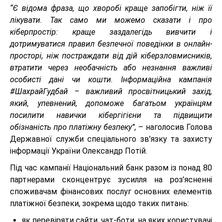
“Є відома фраза, що хворобі краще запобігти, ніж її
лікувати. Так само ми можемо сказати і про
кіберпростір: краще заздалегідь вивчити і
дотримуватися правил безпечної поведінки в онлайн-
просторі, ніж постраждати від дій кіберзловмисників,
втратити через необачність або незнання важливі
особисті дані чи кошти. Інформаційна кампанія
#ШахрайГудбай – важливий просвітницький захід,
який, упевнений, допоможе багатьом українцям
посилити навички кібергігієни та підвищити
обізнаність про платіжну безпеку”,
– наголосив Голова
Державної служби спеціального зв'язку та захисту
інформації України Олександр Потій.
Під час кампанії Національний банк разом із понад 80
партнерами сконцентрує зусилля на роз’ясненні
споживачам фінансових послуг основних елементів
платіжної безпеки, зокрема щодо таких питань:
як перевіряти сайти, чат-боти, на яких користувачі