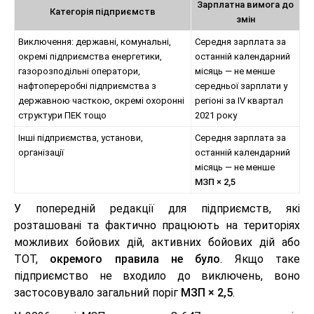
Зарплатна вимога до
Категорія підприємств
змін
Виключення: державні, комунальні,
Середня зарплата за
окремі підприємства енергетики,
останній календарний
газорозподільні оператори,
місяць — не менше
нафтопереробні підприємства з
середньої зарплати у
державною часткою, окремі охоронні
регіоні за IV квартал
структури ПЕК тощо
2021 року
Інші підприємства, установи,
Середня зарплата за
організації
останній календарний
місяць — не менше
МЗП × 2,5
У попередній редакції для підприємств, які
розташовані та фактично працюють на територіях
можливих бойових дій, активних бойових дій або
ТОТ,
окремого правила не було
. Якщо таке
підприємство не входило до виключень, воно
застосовувало загальний поріг
МЗП × 2,5
.