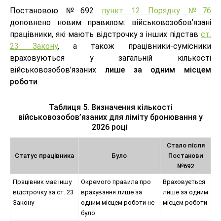
Постановою №692
пункт 12 Порядку №76
доповнено новим правилом: військовозобов’язані
працівники, які мають відстрочку з інших підстав
ст.
23 Закону
, а також працівники-сумісники
враховуються у загальній кількості
військовозобов’язаних
лише за одним місцем
роботи
.
Таблиця 5. Визначення кількості
військовозобов’язаних для ліміту бронювання у
2026 році
Стало після
Статус працівника
Було
Постанови
№692
Працівник має іншу
Окремого правила про
Враховується
відстрочку за ст. 23
врахування лише за
лише за одним
Закону
одним місцем роботи не
місцем роботи
було