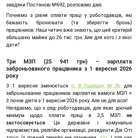
завдяки Постанові №692, розповімо далі.
Почнемо з рівня оплати праці у роботодавців, які
бажають бронювати (та зберегти бронь)
працівників. Наші читачі вже знають, що цей критерій
збільшено майже до 26 тис. грн. Але для кого і з якої
дати?
Три МЗП (25 941 грн) – зарплата
заброньованого працівника з 1 вересня 2026
року
З 1 вересня змінюється
п. 8 Порядку №76
: для
заброньованих працівників зарплатна вимога МЗП ×
3 почне діяти з 1 вересня 2026 року. Але не для всіх!
Нагадаємо, що є ряд роботодавців, для яких діючий
мінімум щодо оплати праці в 2,5 МЗП
не
застосовується
. Це державні і комунальні
підприємства, релігійні організації, резиденти Дія Сіті
тощо. Їх повний перелік ми зазначали
тут
. І для них