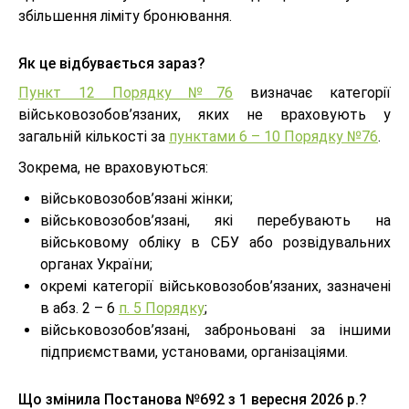
збільшення ліміту бронювання.
Як це відбувається зараз?
Пункт 12 Порядку №76
визначає категорії
військовозобов’язаних, яких не враховують у
загальній кількості за
пунктами 6 – 10 Порядку №76
.
Зокрема, не враховуються:
військовозобов’язані жінки;
військовозобов’язані, які перебувають на
військовому обліку в СБУ або розвідувальних
органах України;
окремі категорії військовозобов’язаних, зазначені
в абз. 2 – 6
п. 5 Порядку
;
військовозобов’язані, заброньовані за іншими
підприємствами, установами, організаціями.
Що змінила Постанова №692 з 1 вересня 2026 р.?