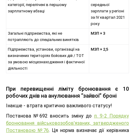
категорії, перелічені в першому
середньої
зарплатному абзаці
зарплати у регіоні
за IV квартал 2021
року
Загальні підприємства, які не
МЗП × 3
потрапляють до спеціальних винятків
Підприємства, установи, організації на
МЗП × 2,5
визначених територіях бойових дій / ТОТ
за умовою місцезнаходження і фактичної
діяльності
При перевищенні ліміту бронювання є 10
робочих днів на анулювання “зайвої” броні
Інакше - втрата критично важливого статусу!
Постанова №692 вносить зміну до
п. 9-2 Порядку
бронювання військовозобов’язаних, затвердженого
Постановою №76
. Ця норма визначає дії керівника