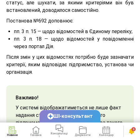
статус, але шукати, за якими критеріями він був
встановлений, доводилося самостійно.
Постанова №692 доповнює:
пп. 3 п. 15 — щодо відомостей в Єдиному переліку;
пп. 3 п. 18 — щодо відомостей у повідомленні
через портал Дія.
Після змін у цих відомостях потрібно буде зазначати
критерії, яким відповідає підприємство, установа чи
організація.
Важливо!
У системі відображатиметься не лише факт
надання статусу критично важливого
ШІ-консультант
підприємства, а й конкретна підстава такого
статусу.
0
Консультаці
Новини
Головна
Документи
Календар
Сервіси
ї