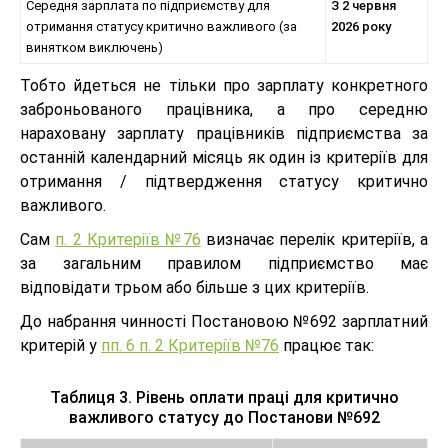
Середня зарплата по підприємству для
З 2 червня
отримання статусу критично важливого (за
2026 року
винятком виключень)
Тобто йдеться не тільки про зарплату конкретного
заброньованого працівника, а про середню
нараховану зарплату працівників підприємства за
останній календарний місяць як один із критеріїв для
отримання / підтвердження статусу критично
важливого.
Сам
п. 2 Критеріїв №76
визначає перелік критеріїв, а
за загальним правилом підприємство має
відповідати трьом або більше з цих критеріїв.
До набрання чинності Постановою №692 зарплатний
критерій у
пп. 6 п. 2 Критеріїв №76
працює так:
Т
аблиця 3. Рівень оплати праці для критично
важливого статусу до Постанови №692