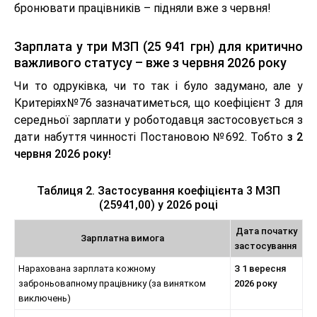
бронювати працівників – підняли вже з червня!
Зарплата у три МЗП (25 941 грн) для критично
важливого статусу – вже з червня 2026 року
Чи то одруківка, чи то так і було задумано, але у
Критеріях№76 зазначатиметься, що коефіцієнт 3 для
середньої зарплати у роботодавця застосовується з
дати набуття чинності Постановою №692. Тобто
з 2
червня 2026 року!
Таблиця 2. Застосування коефіцієнта 3 МЗП
(25941,00) у 2026 році
Дата початку
Зарплатна вимога
застосування
Нарахована зарплата кожному
З 1 вересня
заброньовапному працівнику (за винятком
2026 року
виключень)