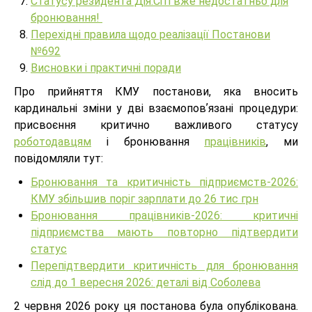
Статусу резидента Дія:Сіті вже недостатньо для
бронювання!
Перехідні правила щодо реалізації Постанови
№692
Висновки і практичні поради
Про прийняття КМУ постанови, яка вносить
кардинальні зміни у дві взаємоповʼязані процедури:
присвоєння критично важливого статусу
роботодавцям
і бронювання
працівників
, ми
повідомляли тут:
Бронювання та критичність підприємств-2026:
КМУ збільшив поріг зарплати до 26 тис грн
Бронювання працівників-2026: критичні
підприємства мають повторно підтвердити
статус
Перепідтвердити критичність для бронювання
слід до 1 вересня 2026: деталі від Соболева
2 червня 2026 року ця постанова була опублікована.