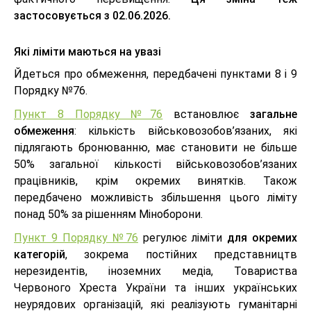
застосовується з 02.06.2026.
Які ліміти маються на увазі
Йдеться про обмеження, передбачені пунктами 8 і 9
Порядку №76.
Пункт 8 Порядку №76
встановлює
загальне
обмеження
: кількість військовозобов’язаних, які
підлягають бронюванню, має становити не більше
50% загальної кількості військовозобов’язаних
працівників, крім окремих винятків. Також
передбачено можливість збільшення цього ліміту
понад 50% за рішенням Міноборони.
Пункт 9 Порядку №76
регулює ліміти
для окремих
категорій
, зокрема постійних представництв
нерезидентів, іноземних медіа, Товариства
Червоного Хреста України та інших українських
неурядових організацій, які реалізують гуманітарні