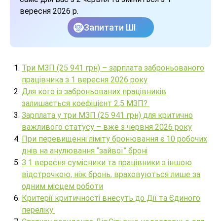
вересня 2026 р.
Запитати ШІ
Три МЗП (25 941 грн) – зарплата заброньованого
працівника з 1 вересня 2026 року
Для кого із заброньованих працівників
залишається коефіцієнт 2,5 МЗП?
Зарплата у три МЗП (25 941 грн) для критично
важливого статусу – вже з червня 2026 року
При перевищенні ліміту бронювання є 10 робочих
днів на анулювання “зайвої” броні
З 1 вересня сумісники та працівники з іншою
відстрочкою, ніж бронь, враховуються лише за
одним місцем роботи
Критерії критичності внесуть до Дії та Єдиного
переліку