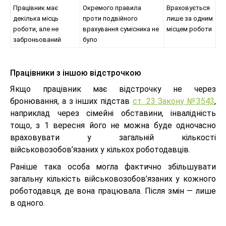
Працівник має
Окремого правила
Враховується
декілька місць
проти подвійного
лише за одним
роботи, але не
врахування сумісника не
місцем роботи
заброньований
було
Працівники з іншою відстрочкою
Якщо працівник має відстрочку не через
бронювання, а з інших підстав
ст. 23 Закону №3543
,
наприклад через сімейні обставини, інвалідність
тощо, з 1 вересня його не можна буде одночасно
враховувати у загальній кількості
військовозобов’язаних у кількох роботодавців.
Раніше така особа могла фактично збільшувати
загальну кількість військовозобов’язаних у кожного
роботодавця, де вона працювала. Після змін — лише
в одного.