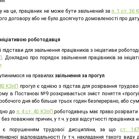
ін.
у на це, працівник не може бути звільнений за
п. 1 ст. 36
го договору або не було досягнуто домовленості про дату
ініціативою роботодавця
 підстави для звільнення працівників з ініціативи робот
П
. Докладно про порядок звільнення працівників за ініці
>
зупинимося на правилах
звільнення за прогул
.
 40 КЗпП
прогул є однією з підстав для розірвання трудово
ому в Постанові №9 розкривається зміст поняття «прогул»
робочого дня або більше трьох годин безперервно, або су
ідно до
п. 4 ст. 40 КЗпП
роботодавець має право розірвати 
 без поважних причин, у т.ч. у разі відсутності працівника
л є порушенням трудової дисципліни, за що
ст. 1
інарної відповідальності (у т.ч. накладання такого виду 