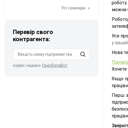
роботу
Усі семінари
можна 
Робото
зателеф
Перевір свого
Усе про
контрагента:
у вашій
Нова те
Підпис
сервіс надано
OpenDataBot
Хочете
Якщо п
працівн
Перш з
підпри
безпос
працівн
Зверніт