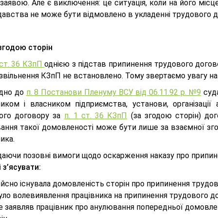
заявою. Але є виключення: це ситуація, коли на його міс
давства не може бути відмовлено в укладенні трудового д
згодою сторін
. ст. 36 КЗпП
однією з підстав припинення трудового догово
звільнення КЗпП не встановлено. Тому звертаємо увагу на
ідно до
п. 8 Постанови Пленуму ВСУ від 06.11.92 р. №9
суда
ником і власником підприємства, установи, організац
ого договору за
п. 1 ст. 36 КЗпП
(за згодою сторін) дог
ання такої домовленості може бути лише за взаємної зго
ика.
даючи позовні вимоги щодо оскарження наказу про припин
 з’ясувати:
ійсно існувала домовленість сторін про припинення трудо
уло волевиявлення працівника на припинення трудового до
е заявляв працівник про анулювання попередньої домовле