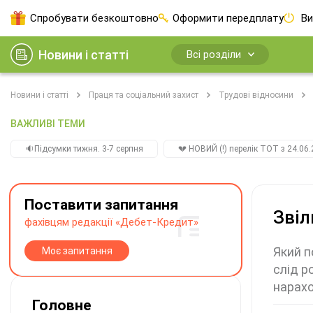
Спробувати безкоштовно
Оформити передплату
Ви
Новини і статті
Всі розділи
Новини і статті
Праця та соціальний захист
Трудові відносини
ВАЖЛИВІ ТЕМИ
🔉Підсумки тижня. 3-7 серпня
💔 НОВИЙ (!) перелік ТОТ з 24.06.
Поставити запитання
Звіл
фахівцям редакції «Дебет-Кредит»
Який п
Моє запитання
слід р
нарахо
Головне