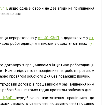
 КЗпП
, якщо одна зі сторін не дає згоди на припинення
 звільнення.
одавця перераховано у
ст. 40 КЗпП
, а додаткові – у
ст.
ативою роботодавця ми писали у своїх аналітиках
тут
го договору з працівником з ініціативи роботодавця.
. Ним є відсутність працівника на роботі протягом
марно протягом робочого дня без поважних причин.
трудовий договір з працівником у разі вчинення ним
 на роботі більше трьох годин протягом робочого дня.
47 КЗпП
передбачено притягнення працівника до
дисциплінарного стягнення, як звільнення) і повинно