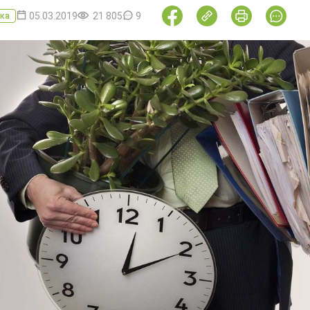
05.03.2019
21 805
9
ка