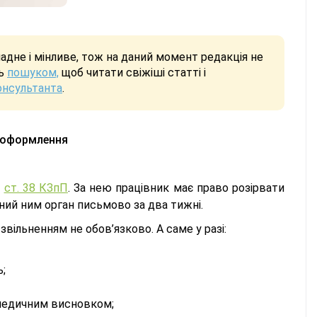
дне і мінливе, тож на даний момент редакція не
сь
пошуком,
щоб читати свіжіші статті і
онсультанта
.
х оформлення
у
ст. 38 КЗпП
. За нею працівник має право розірвати
ий ним орган письмово за два тижні.
ільненням не обов’язково. А саме у разі:
;
 медичним висновком;