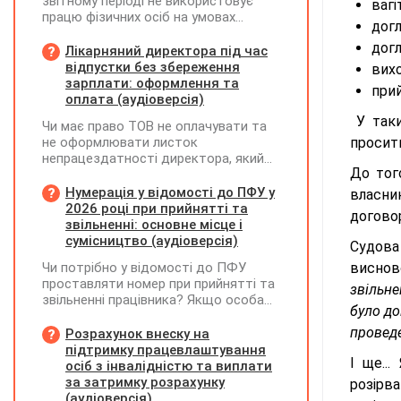
звітному періоді не використовує
вагі
працю фізичних осіб на умовах
догл
трудового договору (контракту) або
догл
на інших умовах, передбачених
Лікарняний директора під час
законодавством, Додаток Д1/
відпустки без збереження
вихо
Додаток ФІЗ-Д1 за відповідний
зарплати: оформлення та
прий
період не подається
оплата (аудіоверсія)
У таки
Чи має право ТОВ не оплачувати та
не оформлювати листок
просить
непрацездатності директора, який
До тог
перебуває у відпустці без
збереження заробітної плати під час
Нумерація у відомості до ПФУ у
власни
призупинення діяльності
2026 році при прийнятті та
договор
підприємства?
звільненні: основне місце і
сумісництво (аудіоверсія)
Судова 
Чи потрібно у відомості до ПФУ
висно
проставляти номер при прийнятті та
звільне
звільненні працівника? Якщо особа
було до
одночасно працювала за основним
місцем роботи та за сумісництвом,
проведе
Розрахунок внеску на
чи рахується це як два роботодавці?
підтримку працевлаштування
І ще..
осіб з інвалідністю та виплати
за затримку розрахунку
розірв
(аудіоверсія)