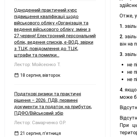
здійсн
Одноденний практичний курс
Отже, у
підвищення кваліфікації щодо
військового обліку «Організація та
1.
звіль
ведення військового обліку: зміни з
27 червня! Електронний персональний
2.
звіль
облік, ведення списків, е-ВОД, звірки
він на 
з ТЦК, повідомлення до ТЦК,
3.
звіль
штрафи та помилки...
Лектор: Мойсеєнко Т.
не п
не п
18 серпня, вівторок
не п
4.
якщо 
Податкові ризики та практичні
може б
рішення – 2026: ПДВ, первинні
документи та податок на прибуток,
Відсутн
ПДФО/Військовий збір
Відсут
Лектор: Самарченко О.Р.
При ць
терито
21 серпня, пʼятниця