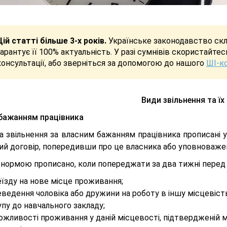
Цій статті більше 3-х років.
Українське законодавство скла
гарантує її 100% актуальність. У разі сумнівів скористайте
консультації, або зверніться за допомогою до нашого
ШІ-к
Види звільнення та ї
бажанням працівника
а звільнення за власним бажанням працівника прописані 
ий договір, попередивши про це власника або уповноважен
нормою прописано, коли попереджати за два тижні перед зв
їзду на нове місце проживання;
ведення чоловіка або дружини на роботу в іншу місцевість
пу до навчального закладу;
ожливості проживання у даній місцевості, підтвердженій