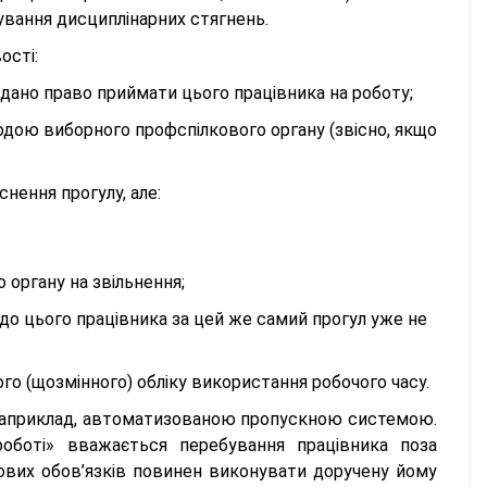
вання дисциплінарних стягнень.
ості:
адано право приймати цього працівника на роботу;
одою виборного профспілкового органу (звісно, якщо
нення прогулу, але:
 органу на звільнення;
 до цього працівника за цей же самий прогул уже не
го (щозмінного) обліку використання робочого часу.
, наприклад, автоматизованою пропускною системою.
роботі» вважається перебування працівника поза
дових обов’язків повинен виконувати доручену йому