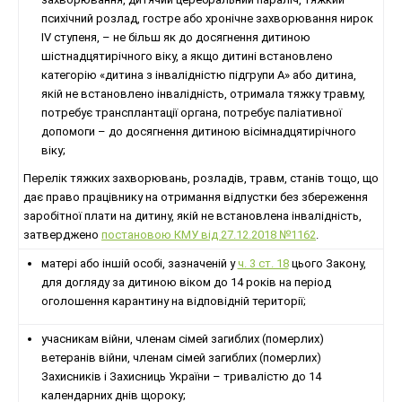
психічний розлад, гостре або хронічне захворювання нирок
IV ступеня, – не більш як до досягнення дитиною
шістнадцятирічного віку, а якщо дитині встановлено
категорію «дитина з інвалідністю підгрупи А» або дитина,
якій не встановлено інвалідність, отримала тяжку травму,
потребує трансплантації органа, потребує паліативної
допомоги – до досягнення дитиною вісімнадцятирічного
віку;
Перелік тяжких захворювань, розладів, травм, станів тощо, що
дає право працівнику на отримання відпустки без збереження
заробітної плати на дитину, якій не встановлена інвалідність,
затверджено
постановою КМУ від 27.12.2018 №1162
.
матері або іншій особі, зазначеній у
ч. 3 ст. 18
цього Закону,
для догляду за дитиною віком до 14 років на період
оголошення карантину на відповідній території;
учасникам війни, членам сімей загиблих (померлих)
ветеранів війни, членам сімей загиблих (померлих)
Захисників і Захисниць України – тривалістю до 14
календарних днів щороку;