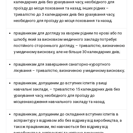
календарних днів без урахування часу, необхідного для
проїзду до місця поховання та назад; інших рідних –
тривалістю до 3 календарних днів без урахування часу,
необхідного для проїзду до місця поховання та назад;
працівникам для догляду за хворим рідним по крові або по
шлюбу, який за висновком медичного закладу потребує
постійного стороннього догляду, – тривалістю, визначеною
у медичному висновку, але не більше 30 календарних днів;
працівникам для завершення санаторно-курортного
лікування – тривалістю, визначеною у медичному висновку;
працівникам, допущеним до вступних іспитів у вищі
навчальні заклади, – тривалістю 15 календарних днів без
урахування часу, необхідного для проїзду до
місцезнаходження навчального закладу та назад;
працівникам, допущеним до складання вступних іспитів в
аспірантуру з відривом або без відриву від виробництва, а
також працівникам, які навчаються без відриву від
виробництва в аспірантурі та успішно виконують