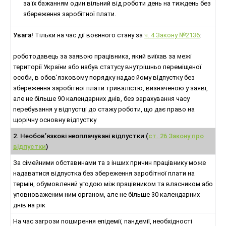
за їх бажанням один вільний від роботи день на тиждень без
збереження заробітної плати.
Увага!
Тільки на час дії воєнного стану за
ч. 4 Закону №2136
:
роботодавець за заявою працівника, який виїхав за межі
території України або набув статусу внутрішньо переміщеної
особи, в обов’язковому порядку надає йому відпустку без
збереження заробітної плати тривалістю, визначеною у заяві,
але не більше 90 календарних днів, без зарахування часу
перебування у відпустці до стажу роботи, що дає право на
щорічну основну відпустку
2. Необов’язкові неоплачувані відпустки (
ст. 26 Закону про
відпустки
)
За сімейними обставинами та з інших причин працівнику може
надаватися відпустка без збереження заробітної плати на
термін, обумовлений угодою між працівником та власником або
уповноваженим ним органом, але не більше 30 календарних
днів на рік
На час загрози поширення епідемії, пандемії, необхідності