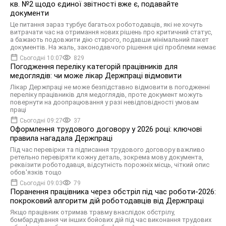
кв. №2 щодо єдиної звітності вже є, подавайте
документи
Це питання зараз турбує багатьох роботодавців, які не хочуть
витрачати час на отримання нових рішень про критичний статус,
а бажають подовжити дію старого, подавши мінімальний пакет
документів. На жаль, законодавчого рішення цієї проблеми немає
Сьогодні 10:07
829
Погодження переліку категорій працівників для
медоглядів: чи може лікар Держпраці відмовити
Лікар Держпраці не може безпідставно відмовити в погодженні
переліку працівників для медоглядів, проте документ можуть
повернути на доопрацювання у разі невідповідності умовам
праці
Сьогодні 09:27
37
Оформлення трудового договору у 2026 році: ключові
правила нагадала Держпраці
Під час перевірки та підписання трудового договору важливо
ретельно перевіряти кожну деталь, зокрема мову документа,
реквізити роботодавця, відсутність порожніх місць, чіткий опис
обов'язків тощо
Сьогодні 09:03
79
Поранення працівника через обстріл під час роботи-2026:
покроковий алгоритм дій роботодавців від Держпраці
Якщо працівник отримав травму внаслідок обстрілу,
бомбардування чи інших бойових дій під час виконання трудових