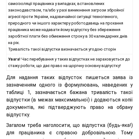
самоізоляції працівника у випадках, встановлених
законодавством, та/або у разі виникнення загрози збройної
агресії проти України, надзвичайної ситуації техногенного,
природного чи іншого характеру роботодавець на прохання
працівника може надавати йому відпустку без збереження
заробітної плати без обмеження строку в 30 календарних днів
на рік.
Тривалість такої відпустки визначається угодою сторін
Увага!
Час перебування у таких відпустках не зараховується до
стажу роботи, що дає право на щорічну основну відпустку!
Для надання таких відпусток пишеться заява із
зазначенням одного із формулювань, наведених у
таблиці 1, зазначається бажана тривалість такої
відпустки (в межах максимальної) і додаються копії
документів, які підтверджують право на обрану
відпустку.
Загалом треба наголосити, що відпустка (будь-яка!)
для працівника є справою добровільною. Тому