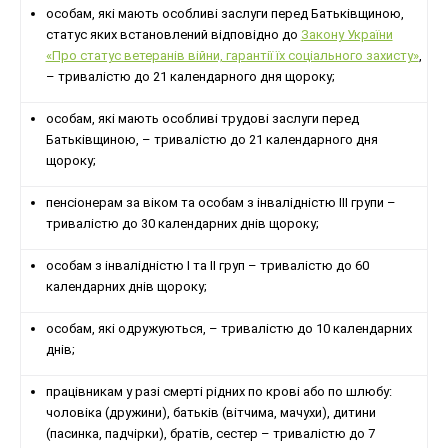
особам, які мають особливі заслуги перед Батьківщиною,
статус яких встановлений відповідно до
Закону України
«Про статус ветеранів війни, гарантії їх соціального захисту»
,
– тривалістю до 21 календарного дня щороку;
особам, які мають особливі трудові заслуги перед
Батьківщиною, – тривалістю до 21 календарного дня
щороку;
пенсіонерам за віком та особам з інвалідністю III групи –
тривалістю до 30 календарних днів щороку;
особам з інвалідністю I та II груп – тривалістю до 60
календарних днів щороку;
особам, які одружуються, – тривалістю до 10 календарних
днів;
працівникам у разі смерті рідних по крові або по шлюбу:
чоловіка (дружини), батьків (вітчима, мачухи), дитини
(пасинка, падчірки), братів, сестер – тривалістю до 7