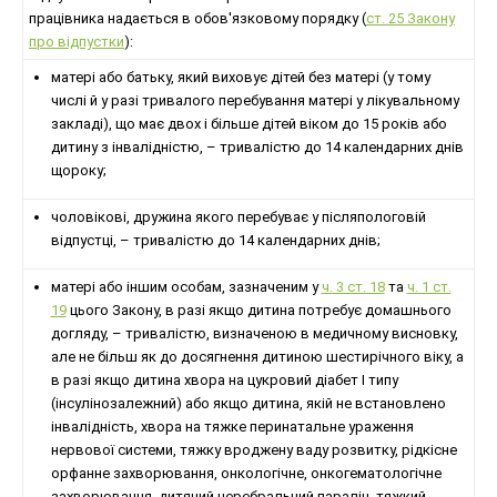
працівника надається в обов'язковому порядку (
ст. 25 Закону
про відпустки
):
матері або батьку, який виховує дітей без матері (у тому
числі й у разі тривалого перебування матері у лікувальному
закладі), що має двох і більше дітей віком до 15 років або
дитину з інвалідністю, – тривалістю до 14 календарних днів
щороку;
чоловікові, дружина якого перебуває у післяпологовій
відпустці, – тривалістю до 14 календарних днів;
матері або іншим особам, зазначеним у
ч. 3 ст. 18
та
ч. 1 ст.
19
цього Закону, в разі якщо дитина потребує домашнього
догляду, – тривалістю, визначеною в медичному висновку,
але не більш як до досягнення дитиною шестирічного віку, а
в разі якщо дитина хвора на цукровий діабет I типу
(інсулінозалежний) або якщо дитина, якій не встановлено
інвалідність, хвора на тяжке перинатальне ураження
нервової системи, тяжку вроджену ваду розвитку, рідкісне
орфанне захворювання, онкологічне, онкогематологічне
захворювання, дитячий церебральний параліч, тяжкий