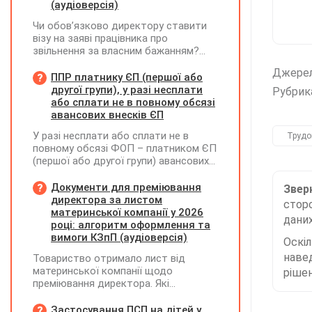
(аудіоверсія)
Чи обов’язково директору ставити
візу на заяві працівника про
звільнення за власним бажанням?
Якщо так, який текст візи є бажаним
Джере
згідно з нормами КЗпП?
ППР платнику ЄП (першої або
другої групи), у разі несплати
Рубрик
або сплати не в повному обсязі
авансових внесків ЄП
У разі несплати або сплати не в
Трудо
повному обсязі ФОП – платником ЄП
(першої або другої групи) авансових
внесків єдиного податку, за
результатами акта перевірки щодо
Документи для преміювання
Зверн
таких виявлених порушень
директора за листом
сторо
визначається сума штрафу та
материнської компанії у 2026
даних
складається ППР за формою «Ш»
році: алгоритм оформлення та
вимоги КЗпП (аудіоверсія)
Оскі
наве
Товариство отримало лист від
материнської компанії щодо
рішен
преміювання директора. Які
додаткові документи необхідні для
належного оформлення такої премії?
Застосування ПСП на дітей у