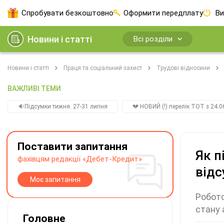
Спробувати безкоштовно
Оформити передплату
Ви
Новини і статті
Всі розділи
Новини і статті
Праця та соціальний захист
Трудові відносини
ВАЖЛИВІ ТЕМИ
🔉Підсумки тижня. 27-31 липня
💔 НОВИЙ (!) перелік ТОТ з 24.06
Поставити запитання
Як п
фахівцям редакції «Дебет-Кредит»
відс
Моє запитання
Робото
стану 
Головне