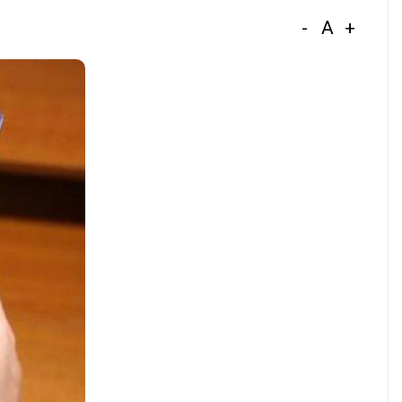
-
A
+