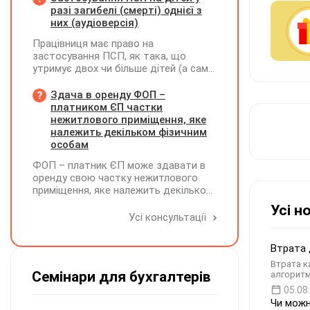
разі загибелі (смерті) однієї з
них (аудіоверсія)
Працівниця має право на
застосування ПСП, як така, що
утримує двох чи більше дітей (а саме
- 4 дитини). У червні поточного року
одна дитина загинула. Як надалі
Здача в оренду ФОП –
правильно застосовувати ПСП?
платником ЄП частки
Працівниця має подати нову заяву на
нежитлового приміщення, яке
застосування ПСП?
належить декільком фізичним
особам
ФОП – платник ЄП може здавати в
оренду свою частку нежитлового
приміщення, яке належить декільком
ФО на праві спільної власності із
Усі н
поділом на частки кожна з яких до
Усі консультації
900 кв. метрів, а загальна площа
перевищує 900 кв. метрів, якщо вона
Втрата 
має КВЕД 68.20
Втрата к
Семінари для бухгалтерів
алгоритм
05.08
Чи можн