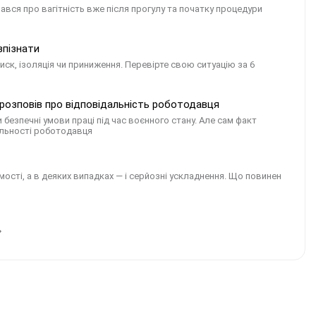
ався про вагітність вже після прогулу та початку процедури
зпізнати
иск, ізоляція чи приниження. Перевірте свою ситуацію за 6
 розповів про відповідальність роботодавця
безпечні умови праці під час воєнного стану. Але сам факт
альності роботодавця
ості, а в деяких випадках — і серйозні ускладнення. Що повинен