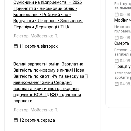
Сумісники на підприємстві – 2026
Вагітну 
Прийняття • Військовий облік •
звільнен
Бронювання • Робочий час •
05.08
Мобінг 
Відпустки • Лікарняні • Звільнення.
Перевірки Держпраці і ТЦК
Не кожне
головним
Лектор: Мойсеєнко Т.
05.08
Смерть 
11 серпня, вівторок
Верховни
загибелі
04.08
Великі зарплатні зміни! Зарплатна
Праця у
Звітність по-новому з липня! Нова
Температ
Звітність по квоті 4% та внеску за її
зробити 
невиконання! Зміни Середня
04.08
зарплата: критичність, лікарняні,
відпускні. ЄСВ, ПДФО, індексація
зарплати
Лектор: Мойсеєнко Т.
12 серпня, середа