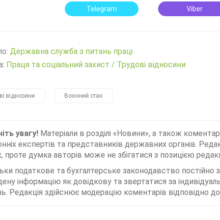
Telegram
Viber
ло:
Державна служба з питань праці
а:
Праця та соціальний захист
/
Трудові відносини
ві відносини
Воєнний стан
іть увагу!
Матеріали в розділі «Новини», а також коментар
нніх експертів та представників державних органів. Редак
, проте думка авторів може не збігатися з позицією редакц
льки податкове та бухгалтерське законодавство постійно
дену інформацію як довідкову та звертатися за індивідуа
ь. Редакція здійснює модерацію коментарів відповідно до 