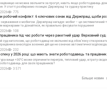
працівницю не можна звільнити за прогул, навіть якщо роботодавець дізн
ня. У статті розбираємо позицію Держпраці та судову практику
.2026
775
чи робочий конфлікт: 6 ключових ознак від Держпраці, щоби ро
 зауваження є мобінгом. Держпраці нагадує: мобінг – це систематичний т
и маркерами та дізнайтеся, як правильно фіксувати порушення
.2026
108
працівника під час роботи через ракетний удар: Верховний суд
й суд наголосив, що роботодавці не звільнені від обов'язку створювати 
 працівника внаслідок воєнних дій ще не означає автоматичної відповід
.2026
232
 спеку у 2026 році: що мають знати роботодавець та працівник
ура вище +30°C може спричинити перегрів, тепловий удар, втрату свідом
роботодавець для своїх працівників?
.2026
3 571
Більше новин