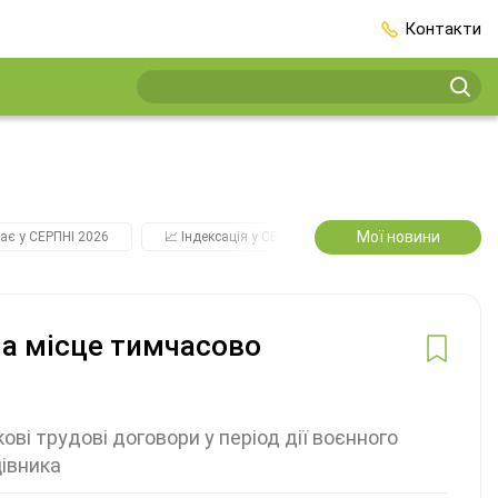
Контакти
Мої новини
ає у СЕРПНІ 2026
📈 Індексація у СЕРПНІ
2️⃣0️⃣2️⃣7️⃣ Усі ключо
на місце тимчасово
і трудові договори у період дії воєнного
цівника