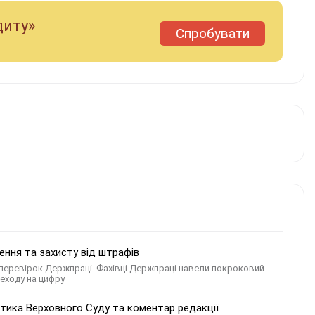
диту»
Спробувати
лення та захисту від штрафів
с перевірок Держпраці. Фахівці Держпраці навели покроковий
реходу на цифру
ктика Верховного Суду та коментар редакції