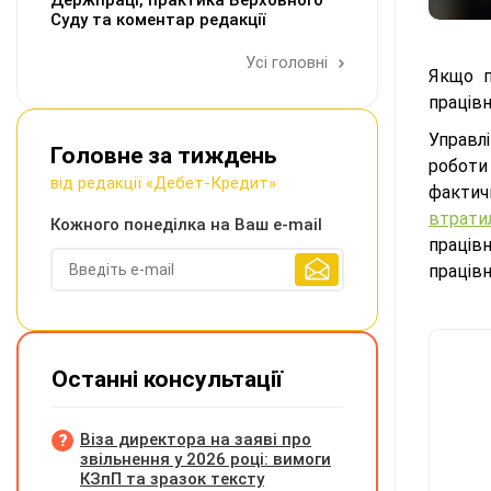
Держпраці, практика Верховного
Суду та коментар редакції
Усі головні
Якщо п
працівн
Управлі
Головне за тиждень
роботи
від редакції «Дебет-Кредит»
фактич
втрати
Кожного понеділка на Ваш e-mail
працівн
працівн
Останні консультації
Віза директора на заяві про
звільнення у 2026 році: вимоги
КЗпП та зразок тексту