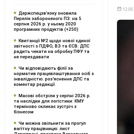
12.05
Держспецзв’язку оновила
Перелік забороненого ПЗ: на 5
серпня 2026 р. у ньому 2020
програмних продуктів (+250)
Квитанції №2 щодо нової єдиної
звітності з ПДФО, ВЗ та ЄСВ: ДПС
радить чекати на обробку ПФУ та
не перездавати
Чи відповідають філії за
норматив працевлаштування осіб з
інвалідністю: роз'яснення ДПС та
коментар редакції
Масові обстріли у серпні 2026 р.
та наслідки для логістики: КМУ
терміново скликає зустріч з
бізнесом
Чи можна звільнити за прогул
вагітну працівницю: лист