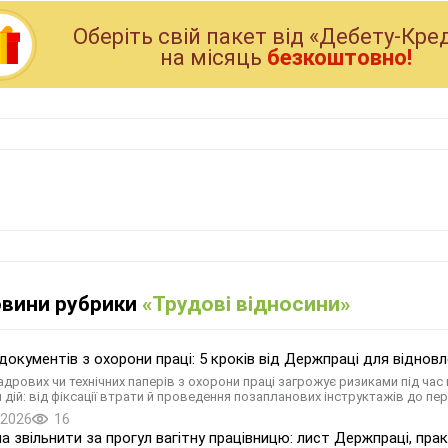
Оберiть свiй пакет вiд «Дебету-Кре
на мiсяць
безкоштовно!
овини рубрики
«Трудові відносини»
документів з охорони праці: 5 кроків від Держпраці для віднов
адрових чи технічних паперів з охорони праці загрожує ризиками під ча
 дій: від фіксації втрати й проведення позапланових інструктажів до пе
.2026
16
а звільнити за прогул вагітну працівницю: лист Держпраці, пра