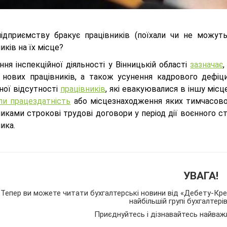
ідприємству бракує працівників (поїхали чи не можут
иків на їх місце?
ння інспекційної діяльності у Вінницькій області
зазначає
 нових працівників, а також усунення кадрового дефіци
ної відсутності
працівників
, які евакуювалися в іншу місц
ли працездатність
або місцезнаходження яких тимчасов
иками строкові трудові договори у період дії воєнного с
ика.
УВАГА!
Тепер ви можете читати бухгалтерські новини від «Дебету-Кред
найбільшій групі бухгалтері
Приєднуйтесь і дізнавайтесь найваж