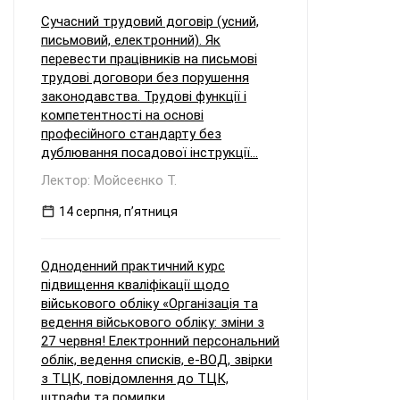
Сучасний трудовий договір (усний,
письмовий, електронний). Як
перевести працівників на письмові
трудові договори без порушення
законодавства. Трудові функції і
компетентності на основі
професійного стандарту без
дублювання посадової інструкції...
Лектор: Мойсеєнко Т.
14 серпня, пʼятниця
Одноденний практичний курс
підвищення кваліфікації щодо
військового обліку «Організація та
ведення військового обліку: зміни з
27 червня! Електронний персональний
облік, ведення списків, е-ВОД, звірки
з ТЦК, повідомлення до ТЦК,
штрафи та помилки...