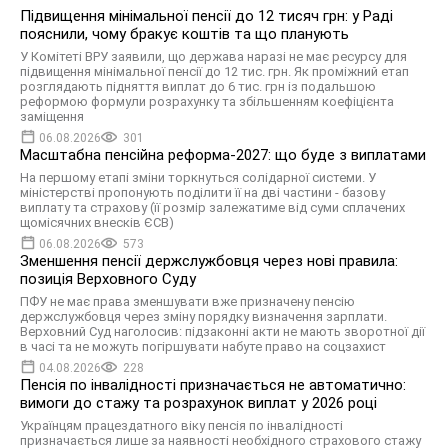
Підвищення мінімальної пенсії до 12 тисяч грн: у Раді
пояснили, чому бракує коштів та що планують
У Комітеті ВРУ заявили, що держава наразі не має ресурсу для
підвищення мінімальної пенсії до 12 тис. грн. Як проміжний етап
розглядають підняття виплат до 6 тис. грн із подальшою
реформою формули розрахунку та збільшенням коефіцієнта
заміщення
06.08.2026
301
Масштабна пенсійна реформа-2027: що буде з виплатами
На першому етапі зміни торкнуться солідарної системи. У
міністерстві пропонують поділити її на дві частини - базову
виплату та страхову (її розмір залежатиме від суми сплачених
щомісячних внесків ЄСВ)
06.08.2026
573
Зменшення пенсії держслужбовця через нові правила:
позиція Верховного Суду
ПФУ не має права зменшувати вже призначену пенсію
держслужбовця через зміну порядку визначення зарплати.
Верховний Суд наголосив: підзаконні акти не мають зворотної дії
в часі та не можуть погіршувати набуте право на соцзахист
04.08.2026
228
Пенсія по інвалідності призначається не автоматично:
вимоги до стажу та розрахунок виплат у 2026 році
Українцям працездатного віку пенсія по інвалідності
призначається лише за наявності необхідного страхового стажу