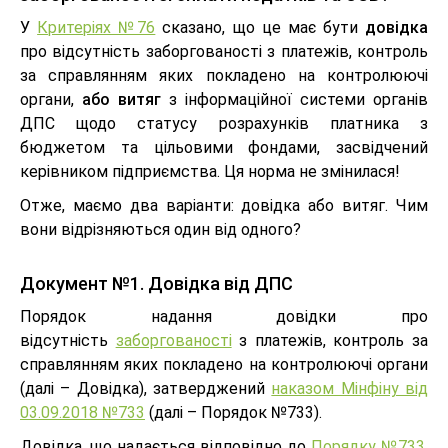
У
Критеріях №76
сказано, що це має бути
довідка
про відсутність заборгованості з платежів, контроль
за справлянням яких покладено на контролюючі
органи,
або витяг
з інформаційної системи органів
ДПС щодо статусу розрахунків платника з
бюджетом та цільовими фондами, засвідчений
керівником підприємства. Ця норма не змінилася!
Отже, маємо два варіанти: довідка або витяг. Чим
вони відрізняються один від одного?
Документ №1. Довідка від ДПС
Порядок надання довідки про
відсутність
заборгованості
з платежів, контроль за
справлянням яких покладено на контролюючі органи
(далі – Довідка), затверджений
наказом Мінфіну від
03.09.2018 №733
(далі – Порядок №733).
Довідка, що надається відповідно до
Порядку №733
,