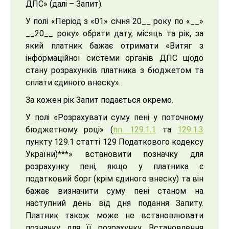
ДПС» (далі – Запит).
У полі «Період з «01» січня 20__ року по «__»
__20__ року» обрати дату, місяць та рік, за
який платник бажає отримати «Витяг з
інформаційної системи органів ДПС щодо
стану розрахунків платника з бюджетом та
сплати єдиного внеску».
За кожен рік Запит подається окремо.
У полі «Розрахувати суму пені у поточному
бюджетному році» (
пп. 129.1.1
та
129.1.3
пункту 129.1 статті 129 Податкового кодексу
України)***» встановити позначку для
розрахунку пені, якщо у платника є
податковий борг (крім єдиного внеску) та він
бажає визначити суму пені станом на
наступний день від дня подання Запиту.
Платник також може не встановлювати
позначку для її розрахунку. Встановлення