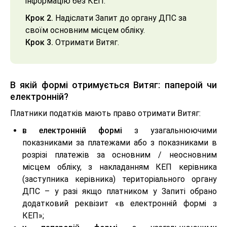
інформацію без КЕП.
Крок 2.
Н
адіслати Запит до органу ДПС за
своїм основним місцем обліку.
Крок 3.
О
тримати Витяг.
В якій формі отримується Витяг: папероій чи
електронній?
Платники податків мають право отримати Витяг:
в електронній формі
з узагальнюючими
показниками за платежами або з показниками в
розрізі платежів за основним / неосновним
місцем обліку, з накладанням КЕП керівника
(заступника керівника) територіального органу
ДПС – у разі якщо платником у Запиті обрано
додатковий реквізит «в електронній формі з
КЕП»;