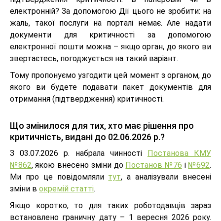
електронній? За допомогою Дії цього не зробити: на
жаль, такої послуги на порталі немає. Але надати
документи для критичності за допомогою
електронної пошти можна – якщо орган, до якого ви
звертаєтесь, погоджується на такий варіант.
Тому пропонуємо узгодити цей момент з органом, до
якого ви будете подавати пакет документів для
отримання (підтвердження) критичності.
Що змінилося для тих, хто має рішення про
критичність, видані до 02.06.2026 р.?
З 03.07.2026 р. набрала чинності
Постанова КМУ
№862
, якою внесено зміни до
Постанов №76
і
№692
.
Ми про це повідомляли
тут
, а аналізували внесені
зміни в
окремій статті
.
Якщо коротко, то для таких роботодавців зараз
встановлено граничну дату – 1 вересня 2026 року.