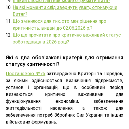
В який спосіб платник може отримати Витя?
На які моменти слід звернути увагу, отримуючи
Витяг?
Що змінилося для тих, хто має рішення про
критичність, видані до 02.06.2026 р.?
Що ще прочитати про критично важливий статус
роботодавця в 2026 році?
Які є два обов'язкові критерії для отримання
статусу критичності?
Постановою №76
затверджено Критерії та Порядок,
за якими здійснюється визначення підприємств,
установ і організацій, що в особливий період
визнаються критично важливими для
функціонування економіки, забезпечення
життєдіяльності населення, а також для
забезпечення потреб Збройних Сил України та інших
військових формувань.