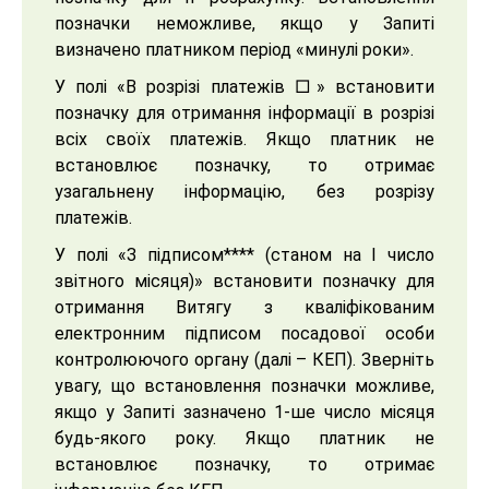
позначки неможливе, якщо у Запиті
визначено платником період «минулі роки».
У полі «В розрізі платежів □» встановити
позначку для отримання інформації в розрізі
всіх своїх платежів. Якщо платник не
встановлює позначку, то отримає
узагальнену інформацію, без розрізу
платежів.
У полі «З підписом**** (станом на І число
звітного місяця)» встановити позначку для
отримання Витягу з кваліфікованим
електронним підписом посадової особи
контролюючого органу (далі – КЕП). Зверніть
увагу, що встановлення позначки можливе,
якщо у Запиті зазначено 1-ше число місяця
будь-якого року. Якщо платник не
встановлює позначку, то отримає