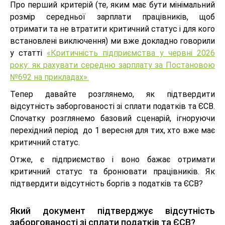
Про перший критерій (те, яким має бути мінімальний
розмір середньої зарплати працівників, щоб
отримати та не втратити критичний статус і для кого
встановлені виключення) ми вже докладно говорили
у статті
«Критичність підприємства у червні 2026
року: як рахувати середню зарплату за Постановою
№692 на прикладах».
Тепер давайте розглянемо, як підтвердити
відсутність заборгованості зі сплати податків та ЄСВ.
Спочатку розглянемо базовий сценарій, ігноруючи
перехідний період до 1 вересня для тих, хто вже має
критичний статус.
Отже, є підприємство і воно бажає отримати
критичний статус та бронювати працівників. Як
підтвердити відсутність боргів з податків та ЄСВ?
Який документ підтверджує відсутність
заборгованості зі сплати податків та ЄСВ?