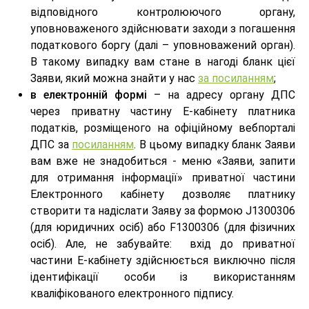
відповідного контролюючого органу,
уповноваженого здійснювати заходи з погашення
податкового боргу (далі – уповноважений орган).
В такому випадку вам стане в нагоді бланк цієї
Заяви, який можна знайти у нас
за посиланням
;
в електронній формі
– на адресу органу ДПС
через приватну частину Е-кабінету платника
податків, розміщеного на офіційному вебпорталі
ДПС за
посиланням
. В цьому випадку бланк Заяви
вам вже не знадобиться - меню «Заяви, запити
для отримання інформації» приватної частини
Електронного кабінету дозволяє платнику
створити та надіслати Заяву за формою J1300306
(для юридичних осіб) або F1300306 (для фізичних
осіб). Але, не забувайте: вхід до приватної
частини Е-кабінету здійснюється виключно після
ідентифікації особи із використанням
кваліфікованого електронного підпису.