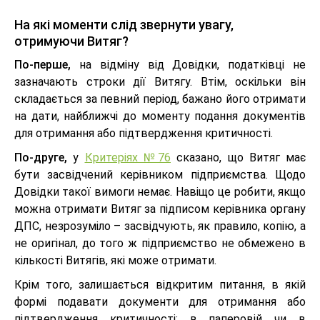
На які моменти слід звернути увагу,
отримуючи Витяг?
По-перше,
на відміну від Довідки, податківці не
зазначають строки дії Витягу. Втім, оскільки він
складається за певний період, бажано його отримати
на дати, найближчі до моменту подання документів
для отримання або підтвердження критичності.
По-друге,
у
Критеріях №76
сказано, що Витяг має
бути засвідчений керівником підприємства. Щодо
Довідки такої вимоги немає. Навіщо це робити, якщо
можна отримати Витяг за підписом керівника органу
ДПС, незрозуміло – засвідчують, як правило, копію, а
не оригінал, до того ж підприємство не обмежено в
кількості Витягів, які може отримати.
Крім того, залишається відкритим питання, в якій
формі подавати документи для отримання або
підтвердження критичності: в паперовій чи в