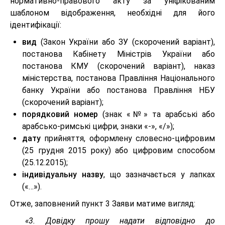
нормативно-правового акту за уніфікованим
шаблоном відображення, необхідні для його
ідентифікації:
вид
(Закон України або ЗУ (скорочений варіант),
постанова Кабінету Міністрів України або
постанова КМУ (скорочений варіант), наказ
міністерства, постанова Правління Національного
банку України або постанова Правління НБУ
(скорочений варіант);
порядковий номер
(знак «№» та арабські або
арабсько-римські цифри, знаки «-», «/»);
дату
прийняття, оформлену словесно-цифровим
(25 грудня 2015 року) або цифровим способом
(25.12.2015);
індивідуальну назву
, що зазначається у лапках
(«…»).
Отже, заповнений пункт 3 Заяви матиме вигляд:
«3. Довідку прошу надати відповідно до