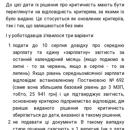
До цієї дати їх рішення про критичність мають бути
переглянути на відповідність критеріям, за якими їх
було видано. Це стосується як оновлених критеріїв,
так і тих, що залишаються без змін.
І у роботодавців з’явилося три варіанти:
подати до 10 серпня довідку про середню
зарплату та єдину «зарплатну» звітність за
останній календарний місяць (якщо подаємо в
липні - то за червень, якщо в серпні - то за
липень). Якщо рівень середньомісячної зарплати
відповідає встановленому Постановою №692
(саме вона збільшила базовий рівень до 3 МЗП,
тобто, 25 941 грн) і це підтверджує звітність,
основному критерію підприємство відповідає, дія
раніше виданого рішення про критичність
зберігається до дати, вказаної в такому рішення;
не подавати ці документи. В такому випадку
старе рішення скасують з 1 вересня (чи з дати