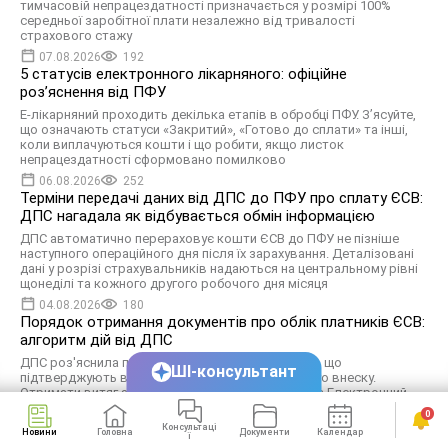
тимчасовій непрацездатності призначається у розмірі 100%
середньої заробітної плати незалежно від тривалості
страхового стажу
07.08.2026
192
5 статусів електронного лікарняного: офіційне
роз’яснення від ПФУ
Е-лікарняний проходить декілька етапів в обробці ПФУ. З’ясуйте,
що означають статуси «Закритий», «Готово до сплати» та інші,
коли виплачуються кошти і що робити, якщо листок
непрацездатності сформовано помилково
06.08.2026
252
Терміни передачі даних від ДПС до ПФУ про сплату ЄСВ:
ДПС нагадала як відбувається обмін інформацією
ДПС автоматично перераховує кошти ЄСВ до ПФУ не пізніше
наступного операційного дня після їх зарахування. Деталізовані
дані у розрізі страхувальників надаються на центральному рівні
щонеділі та кожного другого робочого дня місяця
04.08.2026
180
Порядок отримання документів про облік платників ЄСВ:
алгоритм дій від ДПС
ДПС роз'яснила порядок отримання документів, що
ШІ-консультант
підтверджують взяття на облік платника єдиного внеску.
Отримати витяг або довідку можна онлайн через Електронний
кабінет без відвідування контролюючого органу
0
31.07.2026
108
Консультаці
Новини
Головна
Документи
Календар
Сервіси
ї