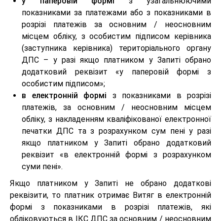
у паперовій формі
з узагальнюючими
показниками за платежами або з показниками в
розрізі платежів за основним / неосновним
місцем обліку, з особистим підписом керівника
(заступника керівника) територіального органу
ДПС – у разі якщо платником у Запиті обрано
додатковий реквізит «у паперовій формі з
особистим підписом»;
в електронній формі
з показниками в розрізі
платежів, за основним / неосновним місцем
обліку, з накладенням кваліфікованої електронної
печатки ДПС та з розрахунком сум пені у разі
якщо платником у Запиті обрано додатковий
реквізит «в електронній формі з розрахунком
суми пені».
Якщо платником у Запиті не обрано додаткові
реквізити, то платник отримає Витяг в електронній
формі з показниками в розрізі платежів, які
обліковуються в ІКС ДПС за основним / неосновним