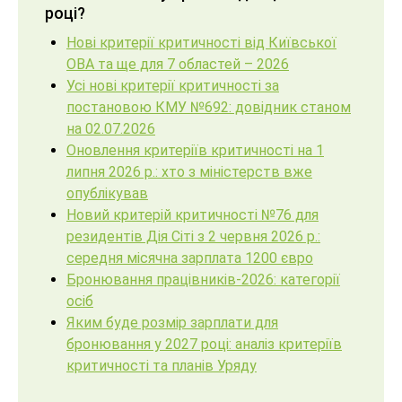
році?
Нові критерії критичності від Київської
ОВА та ще для 7 областей – 2026
Усі нові критерії критичності за
постановою КМУ №692: довідник станом
на 02.07.2026
Оновлення критеріїв критичності на 1
липня 2026 р.: хто з міністерств вже
опублікував
Новий критерій критичності №76 для
резидентів Дія Сіті з 2 червня 2026 р.:
середня місячна зарплата 1200 євро
Бронювання працівників-2026: категорії
осіб
Яким буде розмір зарплати для
бронювання у 2027 році: аналіз критеріїв
критичності та планів Уряду