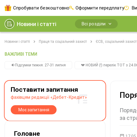
Спробувати безкоштовно
Оформити передплату
Ви
Новини і статті
Всі розділи
Новини і статті
Праця та соціальний захист
ЄСВ, соціальний захист
ВАЖЛИВІ ТЕМИ
🔉Підсумки тижня. 27-31 липня
💔 НОВИЙ (!) перелік ТОТ з 24.06
Поставити запитання
Поря
фахівцям редакції «Дебет-Кредит»
Порядо
Моє запитання
за стр
Головне
17.05