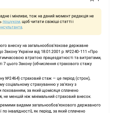
дне і мінливе, тож на даний момент редакція не
сь
пошуком,
щоб читати свіжіші статті і
онсультанта
.
диного внеску на загальнообов’язкове державне
до Закону України від 18.01.2001 р. №2240-111 «Про
з тимчасовою втратою працездатності та витратами,
і 7 цього Закону (обчислення страхового стажу
ну №2464) страховий стаж — це період (строк),
му соціальному страхуванню у зв’язку з
похованням, за який щомісяця сплачено
 не меншій ніж мінімальний страховий внесок.
окремими видами загальнообов’язкового державного
 по інвалідності), як період, за який сплачено