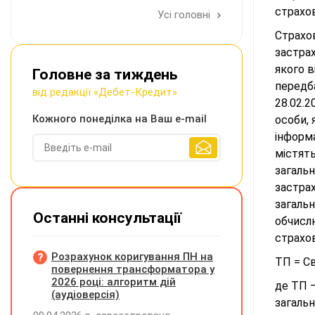
страхов
Усі головні
Страхо
застра
якого в
Головне за тиждень
передба
від редакції «Дебет-Кредит»
28.02.2
Кожного понеділка на Ваш e-mail
особи, 
інформа
містять
загальн
застра
загальн
Останні консультації
обчислю
страхо
Розрахунок коригування ПН на
ТП = Св.
повернення трансформатора у
2026 році: алгоритм дій
де ТП —
(аудіоверсія)
загальн