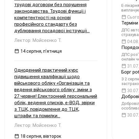
трудові договори без порушення
Е-лікарн
виплачую
законодавства. Трудові функції і
Сього
компетентності на основі
Терміни
професійного стандарту без
ДПС авто
дублювання посадової інструкції...
страхува
Лектор: Мойсеєнко Т.
04.08
Порядок
14 серпня, пʼятниця
ДПС роз'
онлайн ч
31.07
Одноденний практичний курс
Борг ро
підвищення кваліфікації щодо
З 2 серп
військового обліку «Організація та
застрахо
ведення військового обліку: зміни з
30.07
27 червня! Електронний персональний
Доброві
облік, ведення списків, е-ВОД, звірки
Добровіл
особливо
з ТЦК, повідомлення до ТЦК,
30.07
штрафи та помилки...
Лектор: Мойсеєнко Т.
18 серпня, вівторок