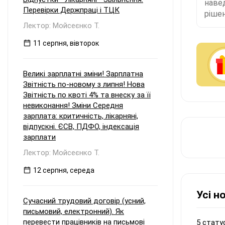
наве
Перевірки Держпраці і ТЦК
рішен
Лектор: Мойсеєнко Т.
11 серпня, вівторок
Великі зарплатні зміни! Зарплатна
Звітність по-новому з липня! Нова
Звітність по квоті 4% та внеску за її
невиконання! Зміни Середня
зарплата: критичність, лікарняні,
відпускні. ЄСВ, ПДФО, індексація
зарплати
Лектор: Мойсеєнко Т.
12 серпня, середа
Усі н
Сучасний трудовий договір (усний,
письмовий, електронний). Як
перевести працівників на письмові
5 стату