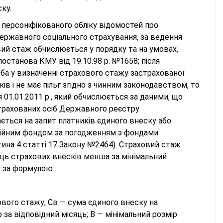
ку.
 персоніфікованого обліку відомостей про
ержавного соціального страхування, за ведення
овий стаж обчислюється у порядку та на умовах,
останова КМУ від 19.10.98 р. №1658; після
еба у визначенні страхового стажу застрахованої
ків і не має пільг згідно з чинним законодавством, то
 01.01.2011 р., який обчислюється за даними, що
страхованих осіб Державного реєстру
ється на запит платників єдиного внеску або
сійним фондом за погодженням з фондами
ина 4 статті 17 Закону №2464). Страховий стаж
яць страхових внесків менша за мінімальний
у за формулою:
ового стажу; Св — сума єдиного внеску на
за відповідний місяць; В — мінімальний розмір