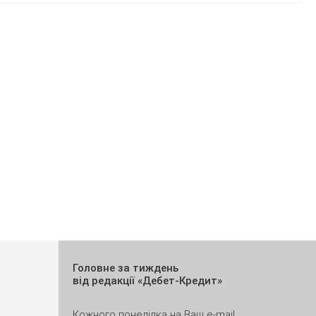
Головне за тиждень
від редакції «Дебет-Кредит»
Кожного понеділка на Ваш e-mail