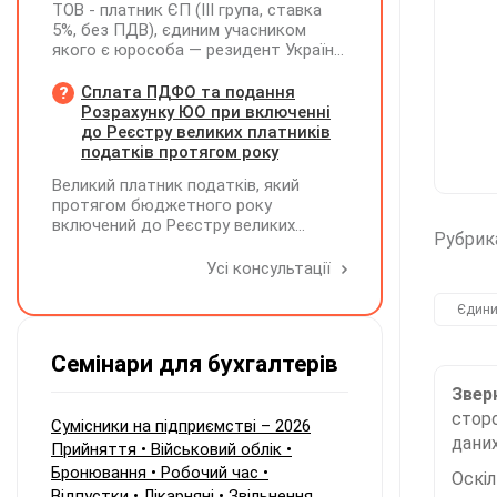
ТОВ - платник ЄП (ІІІ група, ставка
5%, без ПДВ), єдиним учасником
якого є юрособа — резидент України,
у 2026 році планує розподілити та
виплатити дивіденди за рахунок
Сплата ПДФО та подання
нерозподіленого прибутку 2024–2025
Розрахунку ЮО при включенні
років у сумі 15 млн грн. Які податкові
до Реєстру великих платників
наслідки виникають у ТОВ-емітента?
податків протягом року
Великий платник податків, який
протягом бюджетного року
включений до Реєстру великих
Рубрик
платників податків, сплачує ПДФО за
місцем попереднього обліку, а
Усі консультації
Податковий розрахунок подає за
новим (основним) місцем обліку
Єдини
Семінари для бухгалтерів
Зверн
сторо
Сумісники на підприємстві – 2026
даних
Прийняття • Військовий облік •
Бронювання • Робочий час •
Оскі
Відпустки • Лікарняні • Звільнення.