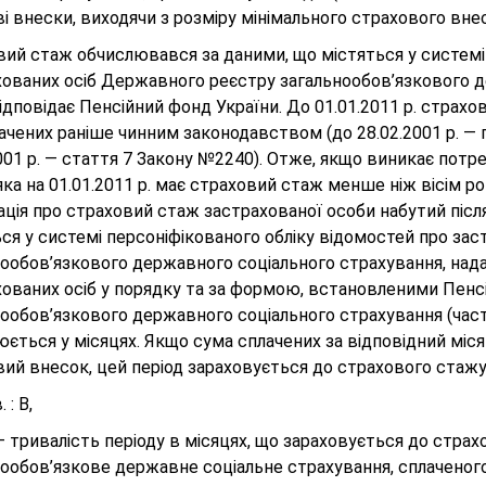
і внески, виходячи з розміру мінімального страхового внес
вий стаж обчислювався за даними, що містяться у системі
хованих осіб Державного реєстру загальнообов’язкового д
ідповідає Пенсійний фонд України. До 01.01.2011 р. страх
чених раніше чинним законодавством (до 28.02.2001 р. — п
001 р. — стаття 7 Закону №2240). Отже, якщо виникає потр
яка на 01.01.2011 р. має страховий стаж менше ніж вісім ро
ція про страховий стаж застрахованої особи набутий після
ся у системі персоніфікованого обліку відомостей про за
ообов’язкового державного соціального страхування, нада
хованих осіб у порядку та за формою, встановленими Пен
ообов’язкового державного соціального страхування (част
ється у місяцях. Якщо сума сплачених за відповідний міс
вий внесок, цей період зараховується до страхового стаж
 : В,
 тривалість періоду в місяцях, що зараховується до страх
ообов’язкове державне соціальне страхування, сплаченого 