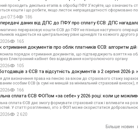
яний проходить декілька етапів в обробці ПФУ. З’ясуйте, що означають ст
ться кошти і що робити, якщо листок непрацездатності сформовано п
дні 07:54
186
 передачі даних від ДПС до ПФУ про сплату ЄСВ: ДПС нагадала
матично перераховує кошти ЄСВ до ПФУ не пізніше наступного операційног
льників надаються на центральному рівні щонеділі та кожного другого 
.2026
165
 отримання документів про облік платників ЄСВ: алгоритм дій
яснила порядок отримання документів, що підтверджують взяття на обл
ерез Електронний кабінет без відвідування контролюючого органу
.2026
105
ботодавців з ЄСВ та відсутність документів з 2 серпня 2026 р.
ня для визначення права на пенсію за віком до страхового стажу зарах
ваним особам ЄСВ (в сумі не меншій за мінімальний страховий внесок), п
.2026
166
льна сплата ЄСВ ФОПом «за себе» у 2026 році: коли це можливо
ьна сплата ЄСВ дає змогу формувати страховий стаж і впливати на розмі
стей. У статті розглянемо, хто з ФОП може скористатися добровільною
.2026
2 620
Більше новин