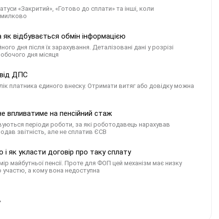
атуси «Закритий», «Готово до сплати» та інші, коли
омилково
 як відбувається обмін інформацією
о дня після їх зарахування. Деталізовані дані у розрізі
робочого дня місяця
 від ДПС
ік платника єдиного внеску. Отримати витяг або довідку можна
 не впливатиме на пенсійний стаж
овуються періоди роботи, за які роботодавець нарахував
одав звітність, але не сплатив ЄСВ
 і як укласти договір про таку сплату
р майбутньої пенсії. Проте для ФОП цей механізм має низку
 участю, а кому вона недоступна