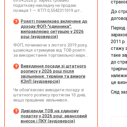
09.04.2026 р. зареєстровано
страхов
податкову накладну на продаж:
позиція 1 — КТП 0,5542311019 шт
До стр
(ціна 373885,82, сума 207219,15, ПДВ
договор
41443,83); позиція 2 —
Роялті помилково включене до
трансформатор 1 шт (ціна 201130,20,
доходу ФОП-"єдинника":
Період 
сума 201130,20, ПДВ 40226,04).
виправляємо ситуацію у 2026
зарахов
25.06.2026 р. покупець повернув
році (аудіоверсія)
трансформатор. Як правильно
2011 р.
ФОП, починаючи з лютого 2019 року,
скласти розрахунок коригування?
стажу 
щомісяця отримував від ТОВ роялті
таке з
за використання торговельної марки.
Усі отримані суми ФОП включав до
до стр
доходу платника ЄП та
Виведення посади зі штатного
трирічн
оподатковував за ставкою 5%.
розпису у 2026 році після
належи
Водночас ТОВ при виплаті роялті не
звільнення: терміни та вимоги
утримувало ПДФО та ВЗ. Як зараз
КЗпП (аудіоверсія)
це визн
можна виправити цю ситуацію? Чи
Чи обов’язково виводити посаду зі
потрібно відображати отримані суми
Слід з
штатного розпису протягом 10 днів,
у декларації "єдинника" за II квартал
якщо працівник звільнився
2026 року? Чи можуть виникнути
(розрахувався)?
питання з боку ДПС, якщо цього не
Дивіденди ТОВ на єдиному
зробити?
податку у 2026 році: авансовий
внесок і ПКУ (аудіоверсія)