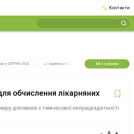
Контакти
Мої новини
ає у СЕРПНІ 2026
📈 Індексація у СЕРПНІ
2️⃣0️⃣2️⃣7️⃣ Усі ключо
для обчислення лікарняних
міру допомоги з тимчасової непрацездатності
-
A
+