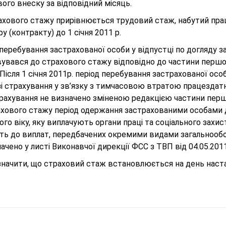
ого внеску за відповідний місяць.
ахового стажу прирівнюється трудовий стаж, набутий прац
у (контракту) до 1 січня 2011 р.
перебування застрахованої особи у відпустці по догляду з
увався до страхового стажу відповідно до частини першої с
 Після 1 січня 2011р. період перебування застрахованої осо
зі страхування у зв’язку з тимчасовою втратою працездат
арахування не визначено зміненою редакцією частини перш
ахового стажу період одержання застрахованими особами 
ого віку, яку виплачують органи праці та соціального захи
ть до виплат, передбачених окремими видами загальнообо
ачено у листі Виконавчої дирекції ФСС з ТВП від 04.05.201
азначити, що страховий стаж встановлюється на день наст