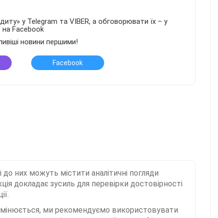
иту» у Telegram та VIBER, а обговорювати їх – у
в на Facebook
ливіші новини першими!
Facebook
і до них можуть містити аналітичні погляди
ція докладає зусиль для перевірки достовірності
ії.
 змінюється, ми рекомендуємо використовувати