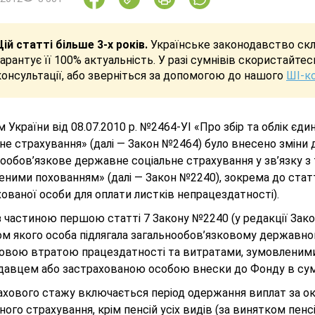
Цій статті більше 3-х років.
Українське законодавство скла
гарантує її 100% актуальність. У разі сумнівів скористайте
консультації, або зверніться за допомогою до нашого
ШІ-к
 України від 08.07.2010 р. №2464-УІ «Про збір та облік є
не страхування» (далі — Закон №2464) було внесено зміни 
нообов’язкове державне соціальне страхування у зв’язку 
ними похованням» (далі — Закон №2240), зокрема до статт
ованої особи для оплати листків непрацездатності).
з частиною першою статті 7 Закону №2240 (у редакції Зако
ом якого особа підлягала загальнообов’язковому державно
овою втратою працездатності та витратами, зумовленими 
давцем або застрахованою особою внески до Фонду в сумі,
ахового стажу включається період одержання виплат за 
ного страхування, крім пенсій усіх видів (за винятком пенсії