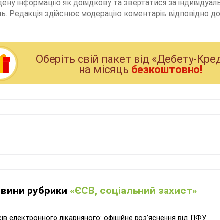
дену інформацію як довідкову та звертатися за індивідуа
ь. Редакція здійснює модерацію коментарів відповідно до 
Оберiть свiй пакет вiд «Дебету-Кре
на мiсяць
безкоштовно!
овини рубрики
«ЄСВ, соціальний захист»
сів електронного лікарняного: офіційне роз’яснення від ПФУ