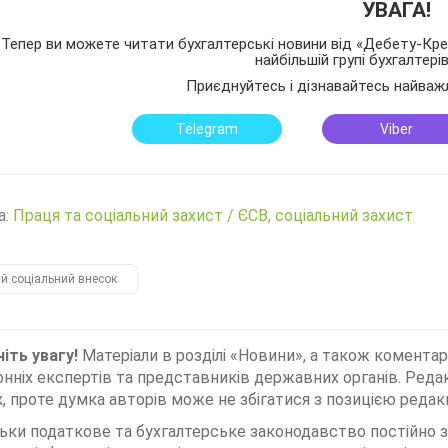
УВАГА!
Тепер ви можете читати бухгалтерські новини від «Дебету-Кред
найбільшій групі бухгалтері
Приєднуйтесь і дізнавайтесь найваж
Telegram
Viber
а:
Праця та соціальний захист
/
ЄСВ, соціальний захист
й соціальний внесок
іть увагу!
Матеріали в розділі «Новини», а також коментар
нніх експертів та представників державних органів. Редак
, проте думка авторів може не збігатися з позицією редакц
льки податкове та бухгалтерське законодавство постійно