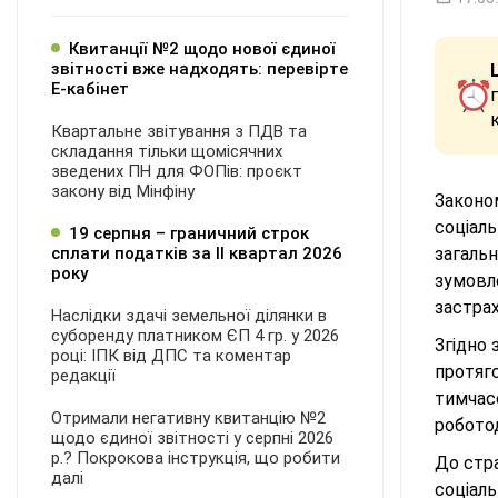
Квитанції №2 щодо нової єдиної
звітності вже надходять: перевірте
Е-кабінет
Квартальне звітування з ПДВ та
складання тільки щомісячних
зведених ПН для ФОПів: проєкт
закону від Мінфіну
Законом
соціаль
19 серпня – граничний строк
сплати податків за ІI квартал 2026
загаль
року
зумовле
застрах
Наслідки здачі земельної ділянки в
суборенду платником ЄП 4 гр. у 2026
Згідно 
році: ІПК від ДПС та коментар
протяг
редакції
тимчас
Отримали негативну квитанцію №2
робото
щодо єдиної звітності у серпні 2026
р.? Покрокова інструкція, що робити
До стр
далі
соціаль