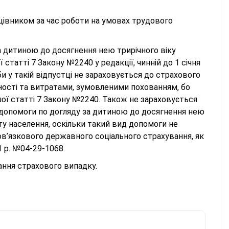
івником за час роботи на умовах трудового
а дитиною до досягнення нею трирічного віку
татті 7 Закону №2240 у редакції, чинній до 1 січня
би у такій відпустці не зараховується до страхового
ності та витратами, зумовленими похованням, бо
ої статті 7 Закону №2240. Також не зараховується
допомоги по догляду за дитиною до досягнення нею
сту населення, оскільки такий вид допомоги не
в’язкового державного соціального страхування, як
1 р. №04-29-1068.
ання страхового випадку.