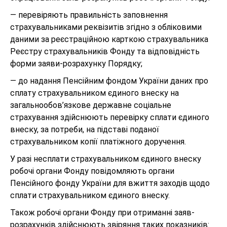
— перевіряють правильність заповнення
страхувальниками реквізитів згідно з обліковими
даними за реєстраційною карткою страхувальника
Реєстру страхувальників Фонду та відповідність
форми заяви-розрахунку Порядку;
— до надання Пенсійним фондом України даних про
сплату страхувальником єдиного внеску на
загальнообов’язкове державне соціальне
страхування здійснюють перевірку сплати єдиного
внеску, за потреби, на підставі поданої
страхувальником копії платіжного доручення.
У разі несплати страхувальником єдиного внеску
робочі органи Фонду повідомляють органи
Пенсійного фонду України для вжиття заходів щодо
сплати страхувальником єдиного внеску.
Також робочі органи Фонду при отриманні заяв-
розрахунків здійснюють звіряння таких показників: