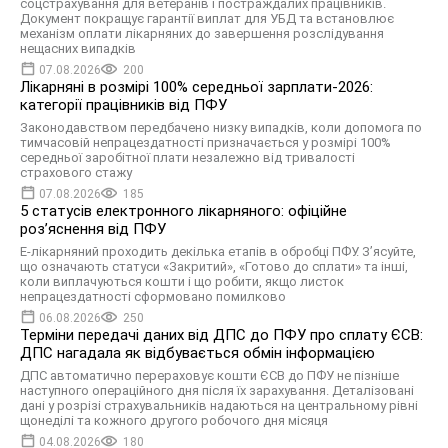
соцстрахування для ветеранів і постраждалих працівників.
Документ покращує гарантії виплат для УБД та встановлює
механізм оплати лікарняних до завершення розслідування
нещасних випадків
07.08.2026
200
Лікарняні в розмірі 100% середньої зарплати-2026:
категорії працівників від ПФУ
Законодавством передбачено низку випадків, коли допомога по
тимчасовій непрацездатності призначається у розмірі 100%
середньої заробітної плати незалежно від тривалості
страхового стажу
07.08.2026
185
5 статусів електронного лікарняного: офіційне
роз’яснення від ПФУ
Е-лікарняний проходить декілька етапів в обробці ПФУ. З’ясуйте,
що означають статуси «Закритий», «Готово до сплати» та інші,
коли виплачуються кошти і що робити, якщо листок
непрацездатності сформовано помилково
06.08.2026
250
Терміни передачі даних від ДПС до ПФУ про сплату ЄСВ:
ДПС нагадала як відбувається обмін інформацією
ДПС автоматично перераховує кошти ЄСВ до ПФУ не пізніше
наступного операційного дня після їх зарахування. Деталізовані
дані у розрізі страхувальників надаються на центральному рівні
щонеділі та кожного другого робочого дня місяця
04.08.2026
180