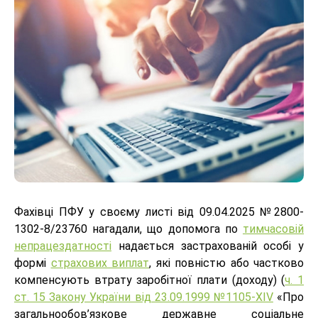
Фахівці ПФУ у своєму листі від 09.04.2025 №2800-
1302-8/23760 нагадали, що допомога по
тимчасовій
непрацездатності
надається застрахованій особі у
формі
страхових виплат
, які повністю або частково
компенсують втрату заробітної плати (доходу) (
ч. 1
ст. 15 Закону України від 23.09.1999 №1105-XIV
«Про
загальнообов’язкове державне соціальне