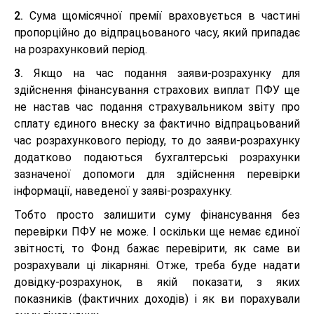
2.
Сума щомісячної премії враховується в частині
пропорційно до відпрацьованого часу, який припадає
на розрахунковий період.
3.
Якщо на час подання заяви-розрахунку для
здійснення фінансування страхових виплат ПФУ ще
не настав час подання страхувальником звіту про
сплату єдиного внеску за фактично відпрацьований
час розрахункового періоду, то до заяви-розрахунку
додатково подаються бухгалтерські розрахунки
зазначеної допомоги для здійснення перевірки
інформації, наведеної у заяві-розрахунку.
Тобто просто залишити суму фінансування без
перевірки ПФУ не може. І оскільки ще немає єдиної
звітності, то Фонд бажає перевірити, як саме ви
розрахували ці лікарняні. Отже, треба буде надати
довідку-розрахунок, в якій показати, з яких
показників (фактичних доходів) і як ви порахували