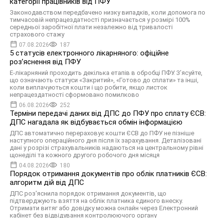
категорії працівників від ПФУ
Законодавством передбачено низку випадків, коли допомога по
тимчасовій непрацездатності призначається у розмірі 100%
середньої заробітної плати незалежно від тривалості
страхового стажу
07.08.2026
187
5 статусів електронного лікарняного: офіційне
роз’яснення від ПФУ
Е-лікарняний проходить декілька етапів в обробці ПФУ. З’ясуйте,
що означають статуси «Закритий», «Готово до сплати» та інші,
коли виплачуються кошти і що робити, якщо листок
непрацездатності сформовано помилково
06.08.2026
252
Терміни передачі даних від ДПС до ПФУ про сплату ЄСВ:
ДПС нагадала як відбувається обмін інформацією
ДПС автоматично перераховує кошти ЄСВ до ПФУ не пізніше
наступного операційного дня після їх зарахування. Деталізовані
дані у розрізі страхувальників надаються на центральному рівні
щонеділі та кожного другого робочого дня місяця
04.08.2026
180
Порядок отримання документів про облік платників ЄСВ:
алгоритм дій від ДПС
ДПС роз'яснила порядок отримання документів, що
підтверджують взяття на облік платника єдиного внеску.
Отримати витяг або довідку можна онлайн через Електронний
кабінет без відвідування контролюючого органу