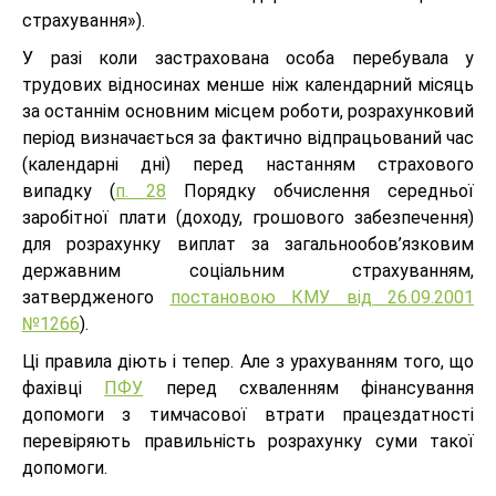
страхування»).
У разі коли застрахована особа перебувала у
трудових відносинах менше ніж календарний місяць
за останнім основним місцем роботи, розрахунковий
період визначається за фактично відпрацьований час
(календарні дні) перед настанням страхового
випадку (
п. 28
Порядку обчислення середньої
заробітної плати (доходу, грошового забезпечення)
для розрахунку виплат за загальнообов’язковим
державним соціальним страхуванням,
затвердженого
постановою КМУ від 26.09.2001
№1266
).
Ці правила діють і тепер. Але з урахуванням того, що
фахівці
ПФУ
перед схваленням фінансування
допомоги з тимчасової втрати працездатності
перевіряють правильність розрахунку суми такої
допомоги.