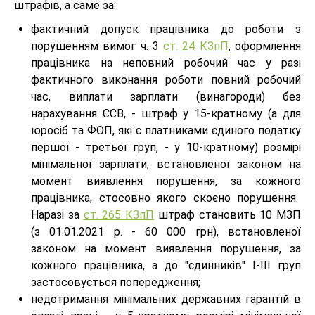
штрафів, а саме за:
фактичний допуск працівника до роботи з
порушенням вимог ч. 3
ст. 24 КЗпП
, оформлення
працівника на неповний робочий час у разі
фактичного виконання роботи повний робочий
час, виплати зарплати (винагороди) без
нарахування ЄСВ, - штраф у 15-кратному (а для
юросіб та ФОП, які є платниками єдиного податку
першої - третьої груп, - у 10-кратному) розмірі
мінімальної зарплати, встановленої законом на
момент виявлення порушення, за кожного
працівника, стосовно якого скоєно порушення.
Наразі за
ст. 265 КЗпП
штраф становить 10 МЗП
(з 01.01.2021 р. - 60 000 грн), встановленої
законом на момент виявлення порушення, за
кожного працівника, а до "єдинників" І-ІІІ груп
застосовується попередження;
недотримання мінімальних державних гарантій в