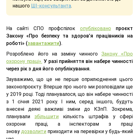
нашого
ШІ-консультанта
.
На сайті СПО профспілок
опубліковано
проєкт
Закону «Про безпеку та здоров’я працівників на
роботі» (
завантажити
).
Розроблено його на заміну чинного
Закону «Про
охорону праці».
У разі прийняття він набере чинності
через рік з дня його опублікування.
Зауважимо, що це не перше оприлюднення цього
законопроєкту. Вперше про нього ми розповідали ще
у 2019 році. Тоді планувалося, що він набере чинності
з 1 січня 2021 року. І ним, серед іншого, будуть
внесені деякі важливі зміни до КЗпП. Зокрема,
планували
збільшити
кількість штрафів у сфері
охорони праці, а інспекторам з праці
знову
дозволити
приходити на перевірки у будь-який
час.