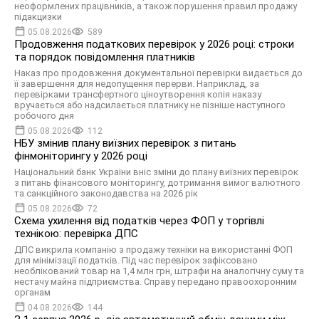
неоформлених працівників, а також порушення правил продажу
підакцизки
05.08.2026
589
Продовження податкових перевірок у 2026 році: строки
та порядок повідомлення платників
Наказ про продовження документальної перевірки видається до
її завершення для недопущення перерви. Наприклад, за
перевірками трансфертного ціноутворення копія наказу
вручається або надсилається платнику не пізніше наступного
робочого дня
05.08.2026
112
НБУ змінив плану виїзних перевірок з питань
фінмоніторингу у 2026 році
Національний банк України вніс зміни до плану виїзних перевірок
з питань фінансового моніторингу, дотримання вимог валютного
та санкційного законодавства на 2026 рік
05.08.2026
72
Схема ухилення від податків через ФОП у торгівлі
технікою: перевірка ДПС
ДПС викрила компанію з продажу техніки на використанні ФОП
для мінімізації податків. Під час перевірок зафіксовано
необлікований товар на 1,4 млн грн, штрафи на аналогічну суму та
нестачу майна підприємства. Справу передано правоохоронним
органам
04.08.2026
144