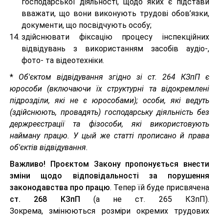
господарської діяльності, щодо яких є підстави
вважати, що вони виконують трудові обов’язки,
документи, що посвідчують особу;
здійснювати фіксацію процесу інспекційних
відвідувань з використанням засобів аудіо-,
фото- та відеотехніки.
*
Об'єктом відвідування згідно зі ст. 264 КЗпП є
юрособи (включаючи їх структурні та відокремлені
підрозділи, які не є юрособами); особи, які ведуть
(здійснюють, провадять) господарську діяльність без
держреєстрації та фізособи, які використовують
найману працю. У цый же статті прописано й права
об'єктів відвідування.
Важливо!
Проєктом Закону пропонується внести
зміни щодо відповідальності за порушення
законодавства про працю
. Тепер їй буде присвячена
ст. 268 КЗпП
(а не ст. 265 КЗпП).
Зокрема, змінюються розміри окремих трудових