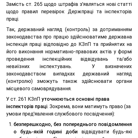
Замість ст. 265 щодо штрафів з'являться нові статті
щодо правил перевірок Держпраці та інспекторів
праці.
Так, державний нагляд (контроль) за дотриманням
законодавства про працю здійснюватиме державна
інспекція праці відповідно до КЗпП та прийнятих на
його виконання нормативно-правових актів у формі
проведення інспекційних відвідувань та/або
невиїзних інспектувань. У визначених
законодавством випадках державний нагляд
(контролю) зможуть також здійснювати органи
місцевого самоврядування.
У ст. 261 КЗпП
уточнюються основні права
інспекторів праці
. Зокрема, вони матимуть право (за
умови пред'явлення службового посвідчення):
безперешкодно, без попереднього повідомлення
о будь-якій годині доби
відвідувати будь-які