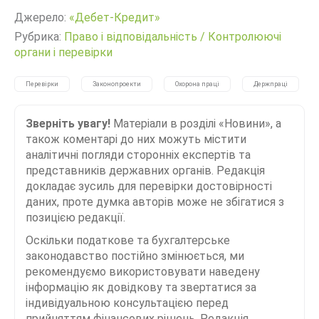
Джерело:
«Дебет-Кредит»
Рубрика:
Право і відповідальність
/
Контролюючі
органи і перевірки
Перевірки
Законопроекти
Охорона праці
Держпраці
Зверніть увагу!
Матеріали в розділі «Новини», а
також коментарі до них можуть містити
аналітичні погляди сторонніх експертів та
представників державних органів. Редакція
докладає зусиль для перевірки достовірності
даних, проте думка авторів може не збігатися з
позицією редакції.
Оскільки податкове та бухгалтерське
законодавство постійно змінюється, ми
рекомендуємо використовувати наведену
інформацію як довідкову та звертатися за
індивідуальною консультацією перед
прийняттям фінансових рішень. Редакція