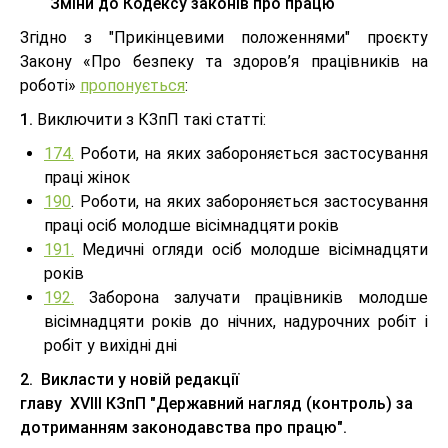
Зміни до Кодексу законів про працю
Згідно з "Прикінцевими положеннями" проєкту
Закону «Про безпеку та здоров’я працівників на
роботі»
пропонується
:
1.
Виключити з КЗпП такі статті:
174.
Роботи, на яких забороняється застосування
праці жінок
190
. Роботи, на яких забороняється застосування
праці осіб молодше вісімнадцяти років
191.
Медичні огляди осіб молодше вісімнадцяти
років
192.
Заборона залучати працівників молодше
вісімнадцяти років до нічних, надурочних робіт і
робіт у вихідні дні
2.
Викласти у новій редакції
главу
XVIII
КЗпП
"Державний нагляд (контроль) за
дотриманням законодавства про працю".