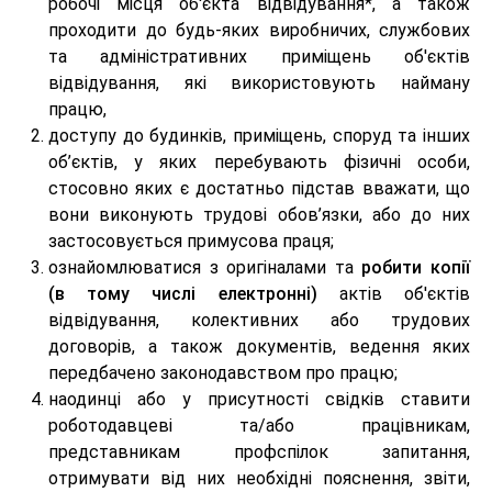
робочі місця об'єкта відвідування*, а також
проходити до будь-яких виробничих, службових
та адміністративних приміщень об'єктів
відвідування, які використовують найману
працю,
доступу до будинків, приміщень, споруд та інших
об’єктів, у яких перебувають фізичні особи,
стосовно яких є достатньо підстав вважати, що
вони виконують трудові обов’язки, або до них
застосовується примусова праця;
ознайомлюватися з оригіналами та
робити копії
(в тому числі електронні)
актів об'єктів
відвідування, колективних або трудових
договорів, а також документів, ведення яких
передбачено законодавством про працю;
наодинці або у присутності свідків ставити
роботодавцеві та/або працівникам,
представникам профспілок запитання,
отримувати від них необхідні пояснення, звіти,