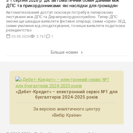
З 1 серпня 2026 р. діє автоматичний обмін даними між
ДПС та прикордонниками: які наслідки для громадян
Автоматизований доступ скасовує потребу в паперовому
листуванні між ДПС та Держприкордонслужбою. Тепер ДПС
зможе ще швидше виявляти фіктивні операції, схеми «сірих» ЗЕД,
схеми ухилення від оподаткування, точніше виявляти податкове
резидентство
03.08.2026
5 767
1
Більше новин
«Дебет-Кредит» – електронний сервіс №1 для
бухгалтерів 2024-2025 років
За версією аналітичного центру
«Вибір Країни»