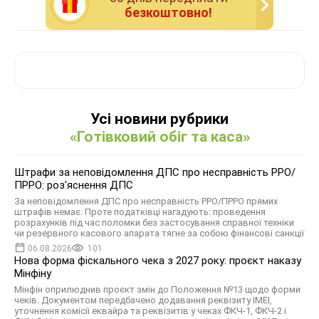
безкоштовно!
Усі новини рубрики
«Готівковий обіг та каса»
Штрафи за неповідомлення ДПС про несправність РРО/
ПРРО: роз'яснення ДПС
За неповідомлення ДПС про несправність РРО/ПРРО прямих
штрафів немає. Проте податківці нагадують: проведення
розрахунків під час поломки без застосування справної техніки
чи резервного касового апарата тягне за собою фінансові санкції
06.08.2026
101
Нова форма фіскального чека з 2027 року: проєкт наказу
Мінфіну
Мінфін оприлюднив проєкт змін до Положення №13 щодо форми
чекiв. Документом передбачено додавання реквізиту IMEI,
уточнення комiсiї еквайра та реквізитів у чеках ФКЧ-1, ФКЧ-2 і