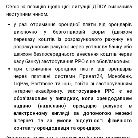
Свою ж позицію щодо цієї ситуації ДПСУ визначила
наступним чином:
у разі отримання орендної плати від орендарів
виключно у безготівковій формі (шляхом
переказу коштів із розрахункового рахунку на
розрахунковий рахунок через установу банку або
шляхом безпосереднього внесення коштів через
касу банку) застосування РРО є не обов'язковим;
при отримання орендної плати від орендарів
через платіжні системи Приват24, Монобанк,
LiqPay, Portmone та інші, тобто зі застосуванням
інтернет-еквайрингу,
застосування РРО є не
обов'язковим у випадках, коли орендодавцем
надано (надіслано) орендарю рахунок в
електронному вигляді за допомогою мережі
Інтернет
та
за умови відсутності фізичного
контакту орендодавця та орендаря
.