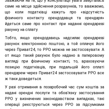
Зважаючи на те, що у консультації увага зверталась
саме на місце здійснення розрахунків, то вважаємо,
що коли податківці кажуть про «відсутність
фізичного контакту орендодавця та орендаря»
йдеться саме про контакт при наданні орендареві
рахунку на сплату.
Тобто, якщо орендодавець надсилає орендареві
рахунок електронною поштою, а той оплачує його
через Приват24, то РРО можна не застосовувати. А
от якщо такий рахунок було надано в паперовому
вигляді при фізичному контакті, то, враховуючи
позицію податківців, при подальшій його оплаті
орендарем через Приват24 застосовувати РРО все
ж таки доведеться.
У разі отримання в позаробочий час сум коштів за
надані орендні послуги та обов'язку застосування
РРО у визначених законодавством випадках, такі
операції реєструються через РРО за підсумками