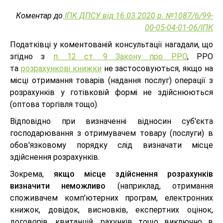
Коментар до
ІПК ДПСУ від 16.03.2020 р. №1087/6/99-
00-05-04-01-06/ІПК
Податківці у коментованій консультації нагадали, що
згідно з
п. 12 ст. 9 Закону про РРО
, РРО
та
розрахункові книжки
не застосовуються, якщо на
місці отримання товарів (надання послуг) операції з
розрахунків у готівковій формі не здійснюються
(оптова торгівля тощо).
Відповідно при визначенні відносин суб'єкта
господарювання з отримувачем товару (послуги) в
обов'язковому порядку слід визначати місце
здійснення розрахунків.
Зокрема,
якщо місце здійснення розрахунків
визначити неможливо
(наприклад, отримання
споживачем комп'ютерних програм, електронних
книжок, довідок, висновків, експертних оцінок,
договорів, квитанцій, рахунків тощо виключно в