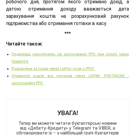
робочого дня, протягом якого отримано дохід, а
датою отримання доходу вважається дата
зарахування коштів на розрахунковий рахунок
підприємства або отримання готівки в касу.
***
Читайте також:
Податківці наполягають на застосуванні РРО при оплаті через
Приват24
Розрахунки за товар через LiqPay: коли з РРО?
Отримуєте кошти від покупців через LIQPAY, PORTMONE -
застосовуйте РРО
УВАГА!
Тепер ви можете читати бухгалтерські новини
від «Дебету-Кредиту» у Telegram та VIBER, а
обговорювати їх – у найбільшій групі бухгалтерів