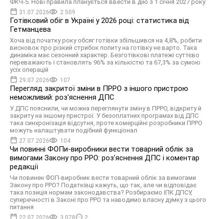
ФКЧ-5. Нові правила планується ввести в дію з 1 січня 2027 року
31.07.2026
2 509
Готівковий обіг в Україні у 2026 році: статистика від
Гетманцева
Хоча від початку року обсяг готівки збільшився на 4,8%, робити
висновок про різкий стрибок попиту на готівку не варто. Така
динаміка має сезонний характер. Безготівкові платежі суттєво
переважають і становлять 96% за кількістю та 67,3% за сумою
усіх операцій
29.07.2026
107
Перегляд закритої зміни в ПРРО з іншого пристрою
неможливий: роз'яснення ДПС
У ДПС пояснили, чи можна переглянути зміну в ПРРО, відкриту й
закриту на іншому пристрої. У безоплатних програмах від ДПС
така синхронізація відсутня, проте комерційні розробники ПРРО
можуть налаштувати подібний функціонал
27.07.2026
104
Чи повинні ФОПи-виробники вести товарний облік за
вимогами Закону про РРО: роз'яснення ДПС і коментар
редакції
Чи повинен ФОП-виробник вести товарний облік за вимогами
Закону про РРО? Податківці кажуть, що так, але чи відповідає
така позиція нормам законодавства? Розбираємо ІПК ДПСУ,
суперечності в Законі про РРО та наводимо власну думку з цього
питання
22.07.2026
3 078
2