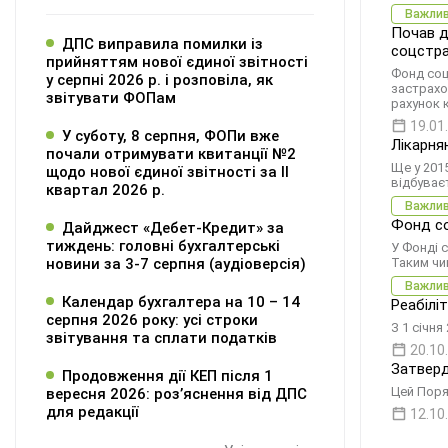
Важли
Почав д
ДПС виправила помилки із
соцстра
прийняттям нової єдиної звітності
Фонд соц
у серпні 2026 р. і розповіла, як
застрахо
звітувати ФОПам
рахунок 
19.01
У суботу, 8 серпня, ФОПи вже
Лікарня
почали отримувати квитанції №2
Ще у 201
щодо нової єдиної звітності за ІІ
відбуває
квартал 2026 р.
Важли
Фонд со
Дайджест «Дебет-Кредит» за
тиждень: головні бухгалтерські
У Фонді 
новини за 3-7 серпня (аудіоверсія)
Таким чи
Важли
Календар бухгалтера на 10 – 14
Реабілі
серпня 2026 року: усі строки
З 1 січн
звітування та сплати податків
20.10
Затверд
Продовження дії КЕП після 1
Цей Поря
вересня 2026: розʼяснення від ДПС
для редакції
12.10