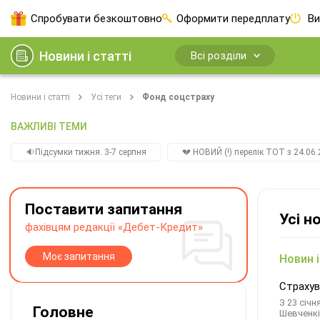
Спробувати безкоштовно
Оформити передплату
Ви
Новини і статті
Всі розділи
Новини і статті
Усі теги
Фонд соцстраху
ВАЖЛИВІ ТЕМИ
🔉Підсумки тижня. 3-7 серпня
💔 НОВИЙ (!) перелік ТОТ з 24.06.
Поставити запитання
Усі н
фахівцям редакції «Дебет-Кредит»
Моє запитання
Новин і
Страхув
З 23 січ
Головне
Шевченкі