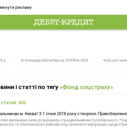
мкнути рекламу
26 р.
📅 Календар бухгалтера на СЕРПЕНЬ 2026
☀️Що нас чека
овини і статті по тегу
«Фонд соцстраху»
 статей: 406
альникам м. Києва! З 1 січня 2018 року створено Правобережн
ня при заповненні заяв-розрахунків страхувальникам Голосіївського, По
вського та Оболонського районів слід зазначати інформацію щодо Пр