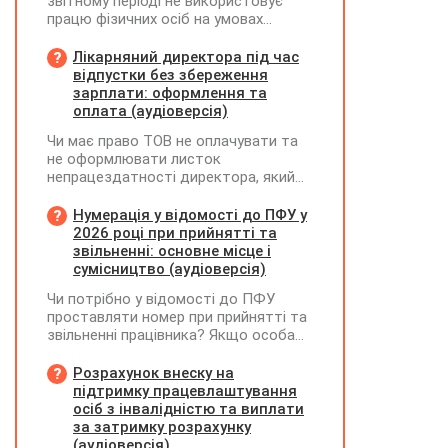
звітному періоді не використовує
працю фізичних осіб на умовах
трудового договору (контракту) або
на інших умовах, передбачених
Лікарняний директора під час
законодавством, Додаток Д1/
відпустки без збереження
Додаток ФІЗ-Д1 за відповідний
зарплати: оформлення та
період не подається
оплата (аудіоверсія)
Чи має право ТОВ не оплачувати та
не оформлювати листок
непрацездатності директора, який
перебуває у відпустці без
збереження заробітної плати під час
Нумерація у відомості до ПФУ у
призупинення діяльності
2026 році при прийнятті та
підприємства?
звільненні: основне місце і
сумісництво (аудіоверсія)
Чи потрібно у відомості до ПФУ
проставляти номер при прийнятті та
звільненні працівника? Якщо особа
одночасно працювала за основним
місцем роботи та за сумісництвом,
Розрахунок внеску на
чи рахується це як два роботодавці?
підтримку працевлаштування
осіб з інвалідністю та виплати
за затримку розрахунку
(аудіоверсія)