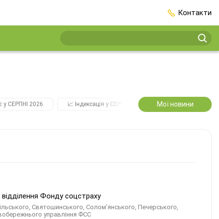
Контакти
Мої новини
є у СЕРПНІ 2026
📈 Індексація у СЕРПНІ
2️⃣0️⃣2️⃣7️⃣ Усі ключові
е відділення Фонду соцстраху
дільського, Святошинського, Солом’янського, Печерського,
авобережнього управління ФСС