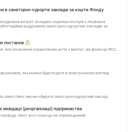
ння в санаторно-курортні заклади за кошти Фонду
кодування витрат за надані соціальні послуги з лікування
еабілітаційних відділеннях санаторно-курортних закладів за
их постанов
я. Але оновлення нормативних актів з виплат, які фінансує ФСС,
увальників, яку можна буде подати в електронному вигляді.
соба самостійно зможе обирати санаторно-курортний заклад
іквідації (реорганізації) підприємства
Щоправда, текст його поки що не оприлюднений