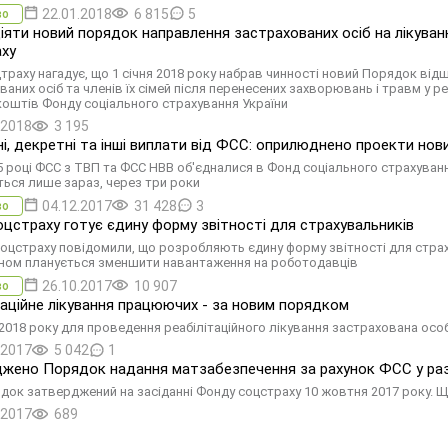
22.01.2018
6 815
5
во
іяти новий порядок направлення застрахованих осіб на лікува
ху
траху нагадує, що 1 січня 2018 року набрав чинності новий Порядок відш
ваних осіб та членів їх сімей після перенесених захворювань і травм у р
коштів Фонду соціального страхування України
.2018
3 195
ні, декретні та інші виплати від ФСС: оприлюднено проекти нов
5 році ФСС з ТВП та ФСС НВВ об'єдналися в Фонд соціального страхуванн
ться лише зараз, через три роки
04.12.2017
31 428
3
во
цстраху готує єдину форму звітності для страхувальників
соцстраху повідомили, що розробляють єдину форму звітності для страх
ном планується зменшити навантаження на роботодавців
26.10.2017
10 907
во
таційне лікування працюючих - за новим порядком
я 2018 року для проведення реабілітаційного лікування застрахована о
.2017
5 042
1
жено Порядок надання матзабезпечення за рахунок ФСС у разі л
док затверджений на засіданні Фонду соцстраху 10 жовтня 2017 року. 
.2017
689