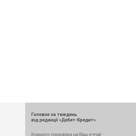
Головне за тиждень
від редакції «Дебет-Кредит»
Кожного понеділка на Ваш e-mail