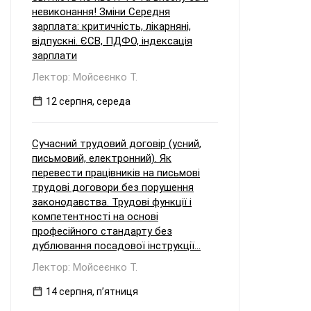
невиконання! Зміни Середня
зарплата: критичність, лікарняні,
відпускні. ЄСВ, ПДФО, індексація
зарплати
Лектор: Мойсеєнко Т.
12 серпня, середа
Сучасний трудовий договір (усний,
письмовий, електронний). Як
перевести працівників на письмові
трудові договори без порушення
законодавства. Трудові функції і
компетентності на основі
професійного стандарту без
дублювання посадової інструкції...
Лектор: Мойсеєнко Т.
14 серпня, пʼятниця