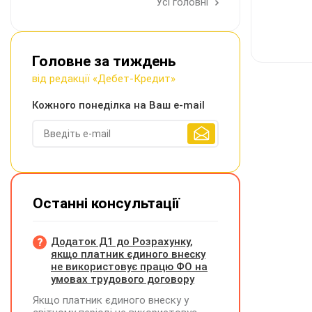
Усі головні
Головне за тиждень
від редакції «Дебет-Кредит»
Кожного понеділка на Ваш e-mail
Останні консультації
Додаток Д1 до Розрахунку,
якщо платник єдиного внеску
не використовує працю ФО на
умовах трудового договору
Якщо платник єдиного внеску у