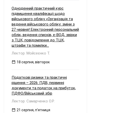
Одноденний практичний курс
підвищення кваліфікації щодо
військового обліку «Організація та
ведення військового обліку: зміни з
27 червня! Електронний персональний
облік, ведення списків, е-ВОД, звірки
з ТЦК, повідомлення до ТЦК,
штрафи та помилки...
Лектор: Мойсеєнко Т.
18 серпня, вівторок
Податкові ризики та практичні
рішення – 2026: ПДВ, первинні
документи та податок на прибуток,
ПДФО/Військовий збір
Лектор: Самарченко О.Р.
21 серпня, пʼятниця