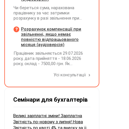
Чи береться сума, нарахована
працівнику за час затримки
розрахунку в разі звільнення при
обчсиленні середньомісячної
заробітної плати (винагороди), для
Розрахунок компенсації при
розрахунку внеску на підтримку
звільненні, якщо немає
працевлаштування осіб з
повністю відпрацьованого
інвалідністю?
місяця (аудіоверсія)
Працівник звільняється 29.07.2026
року, дата прийняття - 18.06.2026
року, оклад - 7500,00 грн. Як
розрахувати компенсацію трьох
невикористаних днів відпустки при
Усі консультації
звільненні?
Семінари для бухгалтерів
Великі зарплатні зміни! Зарплатна
Звітність по-новому з липня! Нова
Звітність по квоті 4% та внеску за її