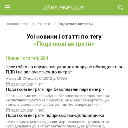
Новини і статті
Усі теги
Податкові витрати
Усі новини і статті по тегу
«Податкові витрати»
Новин і статей: 204
Неустойка за порушення умов договору не обкладається
ПДВ і не включається до витрат
Наказ ДПСУ від 06.07.2012 р. №590
23.07.2012
1 411
Податкові витрати при безоплатній передачі<p>
Платник податку на прибуток безоплатно передав товари
неплатнику податку на прибуток. Чи може собівартість цих
товарів включатися до витрат звітного періоду?<p>
02.07.2012
1 403
Податкові витрати підприємства-субпідрядника
Чи включаються генпідрядні відрахування у підприємства-
субпідрядника до витрат звітного періоду (відсоток від