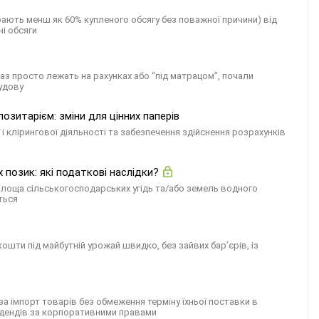
рають менш як 60% купленого обсягу без поважної причини) від
і обсяги
з просто лежать на рахунках або “під матрацом”, почали
удову
зитарієм: зміни для цінних паперів
клірингової діяльності та забезпечення здійснення розрахунків
 позик: які податкові наслідки?
 площа сільськогосподарських угідь та/або земель водного
ться
ошти під майбутній урожай швидко, без зайвих бар’єрів, із
а імпорт товарів без обмеження терміну їхньої поставки в
відендів за корпоративними правами