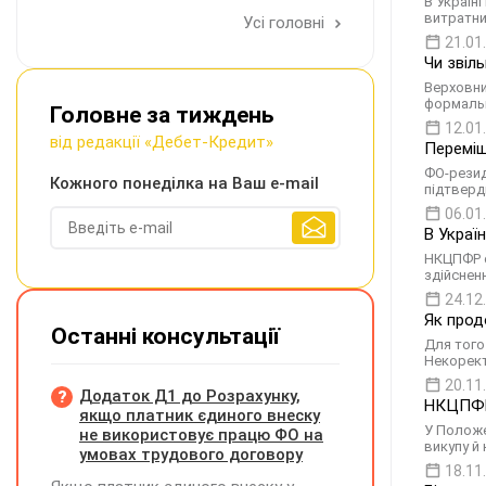
В Україн
витратн
Усі головні
21.01
Чи звіл
Верховни
формальн
Головне за тиждень
12.01
від редакції «Дебет-Кредит»
Переміщ
ФО-резид
Кожного понеділка на Ваш e-mail
підтверд
06.01
В Украї
НКЦПФР с
здійснен
24.12
Як прод
Останні консультації
Для того
Некорект
20.11
Додаток Д1 до Розрахунку,
НКЦПФР 
якщо платник єдиного внеску
У Положе
не використовує працю ФО на
викупу й 
умовах трудового договору
18.11