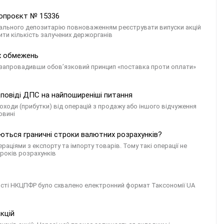
нопроєкт № 15336
ального депозитарію повноваженням реєструвати випуски акцій
ти кількість залучених держорганів
их обмежень
, запровадивши обов’язковий принцип «поставка проти оплати»
дповіді ДПС на найпоширеніші питання
оходи (прибутки) від операцій з продажу або іншого відчуження
овині
ються граничні строки валютних розрахунків?
раціями з експорту та імпорту товарів. Тому такі операції не
років розрахунків
тності НКЦПФР було схвалено електронний формат Таксономії UA
кцій