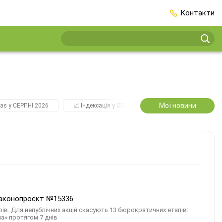
Контакти
Мої новини
ає у СЕРПНІ 2026
📈 Індексація у СЕРПНІ
2️⃣0️⃣2️⃣7️⃣ Усі ключо
 законопроєкт №15336
в. Для непублічних акцій скасують 13 бюрократичних етапів:
а» протягом 7 днів