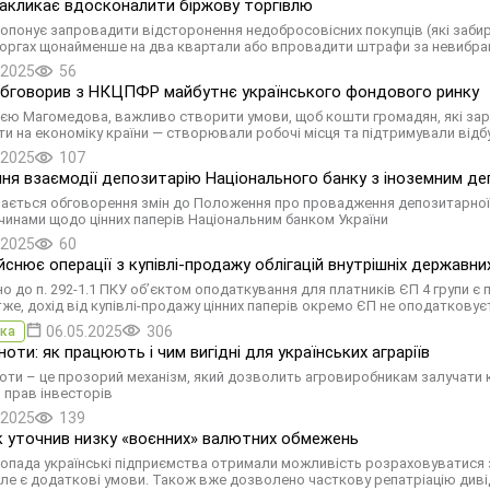
закликає вдосконалити біржову торгівлю
ропонує запровадити відсторонення недобросовісних покупців (які заби
 торгах щонайменше на два квартали або впровадити штрафи за невибран
.2025
56
обговорив з НКЦПФР майбутнє українського фондового ринку
ією Магомедова, важливо створити умови, щоб кошти громадян, які зара
и на економіку країни — створювали робочі місця та підтримували відб
.2025
107
ня взаємодії депозитарію Національного банку з іноземним депо
ається обговорення змін до Положення про провадження депозитарної і 
чинами щодо цінних паперів Національним банком України
.2025
60
йснює операції з купівлі-продажу облігацій внутрішніх державних
но до п. 292-1.1 ПКУ об’єктом оподаткування для платників ЄП 4 групи є
тже, дохід від купівлі-продажу цінних паперів окремо ЄП не оподатковує
06.05.2025
306
ка
ноти: як працюють і чим вигідні для українських аграріїв
ноти – це прозорий механізм, який дозволить агровиробникам залучати к
 прав інвесторів
.2025
139
 уточнив низку «воєнних» валютних обмежень
топада українські підприємства отримали можливість розраховуватися з
 але є додаткові умови. Також вже дозволено часткову репатріацію ди