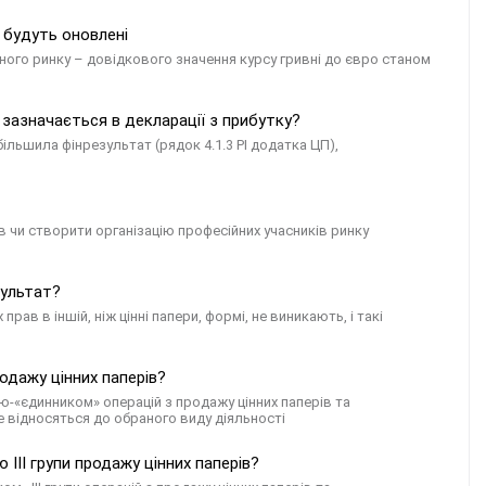
 будуть оновлені
го ринку – довідкового значення курсу гривні до євро станом
 зазначається в декларації з прибутку?
більшила фінрезультат (рядок 4.1.3 РІ додатка ЦП),
в чи створити організацію професійних учасників ринку
зультат?
ав в іншій, ніж цінні папери, формі, не виникають, і такі
одажу цінних паперів?
ю-«єдинником» операцій з продажу цінних паперів та
не відносяться до обраного виду діяльності
ІІІ групи продажу цінних паперів?