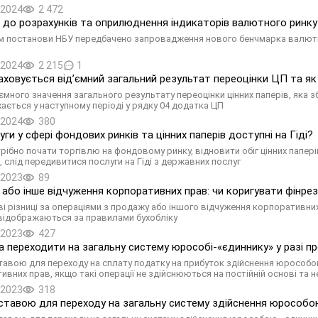
.2024
2 472
 до розрахунків та оприлюднення індикаторів валютного ринку
 постанови НБУ передбачено запровадження нового бенчмарка валютно
.2024
2 215
1
аховується від’ємний загальний результат переоцінки ЦП та як
ємного значення загального результату переоцінки цінних паперів, яка з
ається у наступному періоді у рядку 04 додатка ЦП
.2024
380
уги у сфері фондових ринків та цінних паперів доступні на Гіді?
рібно почати торгівлю на фондовому ринку, відновити обіг цінних папері
, слід передивитися послуги на Гіді з державних послуг
.2023
89
або інше відчуження корпоративних прав: чи коригувати фінре
 різниці за операціями з продажу або іншого відчуження корпоративних пр
 відображаються за правилами бухобліку
.2023
427
а переходити на загальну систему юрособі-«єдиннику» у разі пр
ставою для переходу на сплату податку на прибуток здійснення юрособо
ивних прав, якщо такі операції не здійснюються на постійній основі та 
.2023
318
дставою для переходу на загальну систему здійснення юрособою 