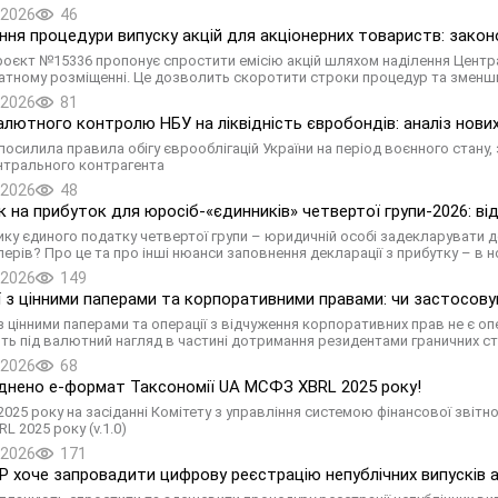
.2026
46
ня процедури випуску акцій для акціонерних товариств: зако
оєкт №15336 пропонує спростити емісію акцій шляхом наділення Центр
атному розміщенні. Це дозволить скоротити строки процедур та зменши
.2026
81
алютного контролю НБУ на ліквідність євробондів: аналіз нов
осилила правила обігу єврооблігацій України на період воєнного стану
нтрального контрагента
.2026
48
 на прибуток для юросіб-«єдинників» четвертої групи-2026: ві
ику єдиного податку четвертої групи – юридичній особі задекларувати д
перів? Про це та про інші нюанси заповнення декларації з прибутку – в н
.2026
149
ї з цінними паперами та корпоративними правами: чи застосову
з цінними паперами та операції з відчуження корпоративних прав не є опе
ть під валютний нагляд в частині дотримання резидентами граничних ст
.2026
68
нено е-формат Таксономії UA МСФЗ XBRL 2025 року!
 2025 року на засіданні Комітету з управління системою фінансової зві
 2025 року (v.1.0)
.2026
171
хоче запровадити цифрову реєстрацію непублічних випусків а