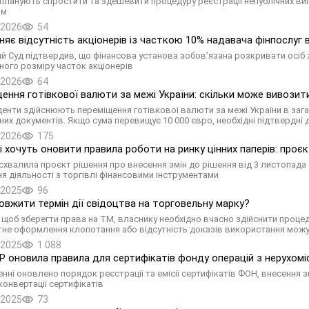
і планують спростити та здешевити процедуру реєстрації непублічних вип
им
.2026
54
ьняє відсутність акціонерів із часткою 10% надавача фінпослуг 
й Суд підтвердив, що фінансова установа зобов’язана розкривати осіб
ого розміру часток акціонерів
.2026
64
ення готівкової валюти за межі України: скільки може вивозит
енти здійснюють переміщення готівкової валюти за межі України в загал
них документів. Якщо сума перевищує 10 000 євро, необхідні підтвердні
.2026
175
ні хочуть оновити правила роботи на ринку цінних паперів: пр
хвалила проєкт рішення про внесення змін до рішення від 3 листопада
ня діяльності з торгівлі фінансовими інструментами
.2025
96
овжити термін дії свідоцтва на торговельну марку?
 щоб зберегти права на ТМ, власнику необхідно вчасно здійснити проце
не оформлення клопотання або відсутність доказів використання можут
.2025
1 088
оновила правила для сертифікатів фонду операцій з нерухомі
нні оновлено порядок реєстрації та емісії сертифікатів ФОН, внесення зм
конвертації сертифікатів
.2025
73