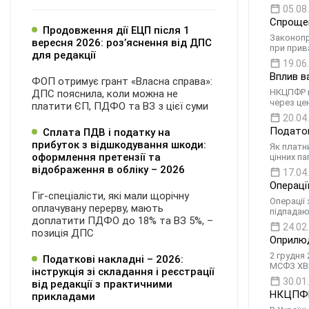
05.08
Спрощен
Продовження дії ЕЦП після 1
Законопр
вересня 2026: розʼяснення від ДПС
при прив
для редакції
19.06
Вплив в
ФОП отримує грант «Власна справа»:
НКЦПФР п
ДПС пояснила, коли можна не
через це
платити ЄП, ПДФО та ВЗ з цієї суми
20.04
Податок
Сплата ПДВ і податку на
прибуток з відшкодування шкоди:
Як платн
оформлення претензії та
цінних па
відображення в обліку – 2026
17.04
Операці
Гіг-спеціалісти, які мали щорічну
Операції 
оплачувану перерву, мають
підпадаю
доплатити ПДФО до 18% та ВЗ 5%, –
24.02
позиція ДПС
Оприлюд
2 грудня
Податкові накладні – 2026:
МСФЗ XBRL
інструкція зі складання і реєстрації
30.01
від редакції з практичними
НКЦПФР 
прикладами