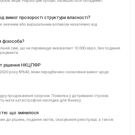
усків акцій. Наразі цей процес залишається складним і
від вимог прозорості структури власності?
 зі значним або вирішальним впливом незалежно від
и фізособа?
ьній сумі, що не перевищує еквівалент 10 000 євро, без подання
 документи
оєкт рішення НКЦПФР
 2020 року №640, яким передбачено оновлення вимог щодо
дуру продовження охорони. Помилка у дотриманні строків.
ь мати катастрофічні наслідки для бізнесу
стю: що змінилося
ін до рішень, подання звітів, скасування реєстрації, а також