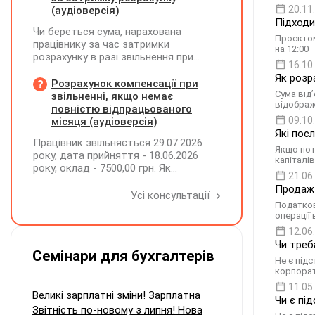
20.11
(аудіоверсія)
Підходи
Чи береться сума, нарахована
Проєктом
працівнику за час затримки
на 12:00
розрахунку в разі звільнення при
16.10
обчсиленні середньомісячної
Як розр
заробітної плати (винагороди), для
Розрахунок компенсації при
розрахунку внеску на підтримку
Cума від’
звільненні, якщо немає
відображ
працевлаштування осіб з
повністю відпрацьованого
інвалідністю?
09.10
місяця (аудіоверсія)
Які посл
Працівник звільняється 29.07.2026
Якщо пот
року, дата прийняття - 18.06.2026
капіталів
року, оклад - 7500,00 грн. Як
21.06
розрахувати компенсацію трьох
Продаж 
невикористаних днів відпустки при
Усі консультації
звільненні?
Податкові
операції
12.06
Чи треб
Семінари для бухгалтерів
Не є під
корпорат
11.05
Великі зарплатні зміни! Зарплатна
Чи є пі
Звітність по-новому з липня! Нова