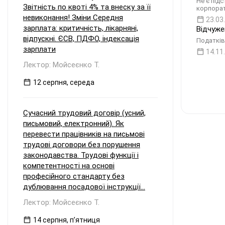
Не є під
Звітність по квоті 4% та внеску за її
корпорат
невиконання! Зміни Середня
23.03
зарплата: критичність, лікарняні,
Відчуже
відпускні. ЄСВ, ПДФО, індексація
Податків
зарплати
14.11
Лектор: Мойсеєнко Т.
12 серпня, середа
Сучасний трудовий договір (усний,
письмовий, електронний). Як
перевести працівників на письмові
трудові договори без порушення
законодавства. Трудові функції і
компетентності на основі
професійного стандарту без
дублювання посадової інструкції...
Лектор: Мойсеєнко Т.
14 серпня, пʼятниця