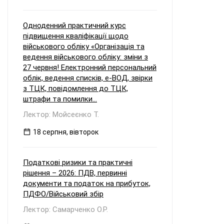
Одноденний практичний курс
підвищення кваліфікації щодо
військового обліку «Організація та
ведення військового обліку: зміни з
27 червня! Електронний персональний
облік, ведення списків, е-ВОД, звірки
з ТЦК, повідомлення до ТЦК,
штрафи та помилки...
Лектор: Мойсеєнко Т.
18 серпня, вівторок
Податкові ризики та практичні
рішення – 2026: ПДВ, первинні
документи та податок на прибуток,
ПДФО/Військовий збір
Лектор: Самарченко О.Р.