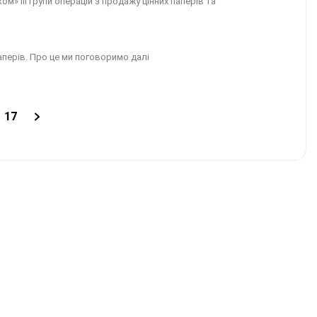
» ІІІ групи операцій з продажу цінних паперів та
аперів. Про це ми поговоримо далі
17