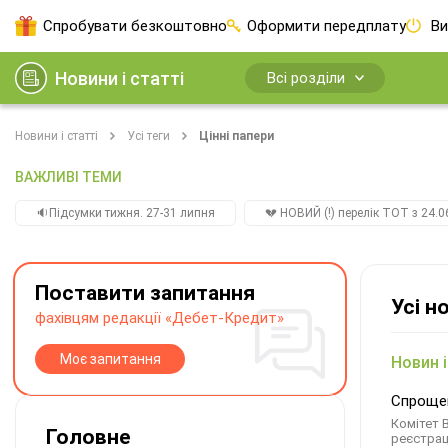
Спробувати безкоштовно
Оформити передплату
Ви
Новини і статті
Всі розділи
Новини і статті
Усі теги
Цінні папери
ВАЖЛИВІ ТЕМИ
🔉Підсумки тижня. 27-31 липня
💔 НОВИЙ (!) перелік ТОТ з 24.06
Поставити запитання
Усі н
фахівцям редакції «Дебет-Кредит»
Моє запитання
Новин і
Спрощен
Комітет 
Головне
реєстрац