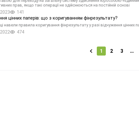
ставою для переходу на загальну систему здійснення юрособою-«єдинником
ивних прав, якщо такі операції не здійснюються на постійній основі
.2023
141
ння цінних паперів: що з коригуванням фінрезультату?
ці навели правила коригування фінрезультату у разі відчуження цінних п
.2022
474
1
2
3
...