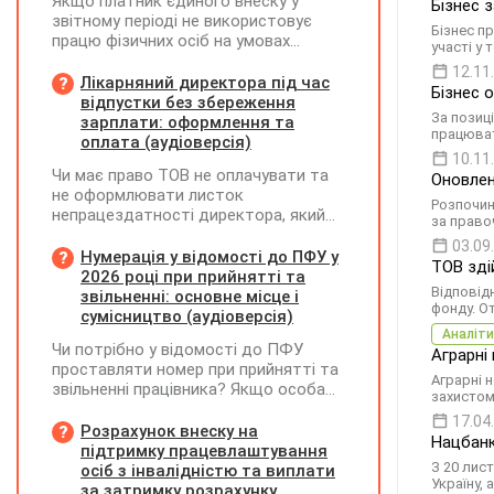
Якщо платник єдиного внеску у
Бізнес 
звітному періоді не використовує
Бізнес п
працю фізичних осіб на умовах
участі у
трудового договору (контракту) або
12.11
на інших умовах, передбачених
Лікарняний директора під час
Бізнес 
законодавством, Додаток Д1/
відпустки без збереження
За позиц
Додаток ФІЗ-Д1 за відповідний
зарплати: оформлення та
працюват
період не подається
оплата (аудіоверсія)
10.11
Чи має право ТОВ не оплачувати та
Оновлен
не оформлювати листок
Розпочин
непрацездатності директора, який
за право
перебуває у відпустці без
03.09
збереження заробітної плати під час
Нумерація у відомості до ПФУ у
ТОВ зді
призупинення діяльності
2026 році при прийнятті та
Відповід
підприємства?
звільненні: основне місце і
фонду. О
сумісництво (аудіоверсія)
Аналіти
Чи потрібно у відомості до ПФУ
Аграрні 
проставляти номер при прийнятті та
Аграрні 
звільненні працівника? Якщо особа
захистом
одночасно працювала за основним
17.04
місцем роботи та за сумісництвом,
Розрахунок внеску на
Нацбанк
чи рахується це як два роботодавці?
підтримку працевлаштування
З 20 лис
осіб з інвалідністю та виплати
Україну,
за затримку розрахунку